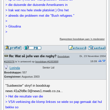
> die duisende der duisende Amerikaners in
> Irak wat nou hele stede platskiet.) Ons het
> alreeds die probleem met die "Bush refugees."
>
> Gloudina
>
Rapporteer boodskap aan 'n moderator
Re: Wat sê julle van die rugby?
Di., 23 November 2004
[
boodskap
16:09
#100376
is 'n antwoord op
boodskap #100369
]
Lorinda
Senior Lid
Boodskappe:
557
Geregistreer:
Augustus 2003
"Suidwester" skryf in boodskap
news:41a2fd8e.0@news1.mweb.co.za...
> Het die resultate van die
> VSA verkiesing die klomp linkses se wiele so pap gemaak dat hul
bekke so