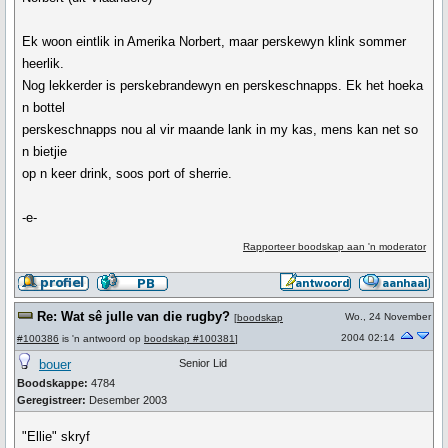
Ek woon eintlik in Amerika Norbert, maar perskewyn klink sommer
heerlik.
Nog lekkerder is perskebrandewyn en perskeschnapps. Ek het hoeka
n bottel
perskeschnapps nou al vir maande lank in my kas, mens kan net so
n bietjie
op n keer drink, soos port of sherrie.
-e-
Rapporteer boodskap aan 'n moderator
Re: Wat sê julle van die rugby?
Wo., 24 November
[
boodskap
2004 02:14
#100386
is 'n antwoord op
boodskap #100381
]
bouer
Senior Lid
Boodskappe:
4784
Geregistreer:
Desember 2003
"Ellie" skryf