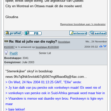
tipeer, eintlik bietjie boring. Die argitektuur van Quebec
City en Montreal en Ottawa maak dit die moeite werd.
Gloudina
Rapporteer boodskap aan 'n moderator
Re: Wat sê julle van die rugby?
Wo., 24 November
[
boodskap
2004 05:32
#100387
is 'n antwoord op
boodskap #100384
]
PietR
Senior Lid
Boodskappe:
3341
Geregistreer:
Julie 2003
"Sterrenkijker" skryf in boodskap
news:9fo7q0hik5nvlob6i7q5i567mg6fbaod0q@4ax.com...
> On Wed, 24 Nov 2004 01:13:25 GMT, "Ellie" wrote:
> Jy kan dalk van jou perske ook vonkelwyn maak! Ek weet nie of
> vonkelwyn van perske ook in Suid-Afrika gemaak word maar hier in
> Vlaandere is mense wat daardie wyn brou. Perskewyn is ligte wyn
maar
> baie lekker!