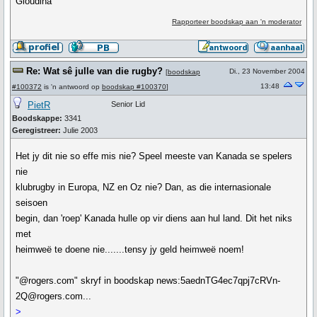
Gloudina
Rapporteer boodskap aan 'n moderator
Re: Wat sê julle van die rugby?
Di., 23 November 2004
[
boodskap
13:48
#100372
is 'n antwoord op
boodskap #100370
]
PietR
Senior Lid
Boodskappe:
3341
Geregistreer:
Julie 2003
Het jy dit nie so effe mis nie? Speel meeste van Kanada se spelers
nie
klubrugby in Europa, NZ en Oz nie? Dan, as die internasionale
seisoen
begin, dan 'roep' Kanada hulle op vir diens aan hul land. Dit het niks
met
heimweë te doene nie.......tensy jy geld heimweë noem!
"@rogers.com" skryf in boodskap news:5aednTG4ec7qpj7cRVn-
2Q@rogers.com...
>