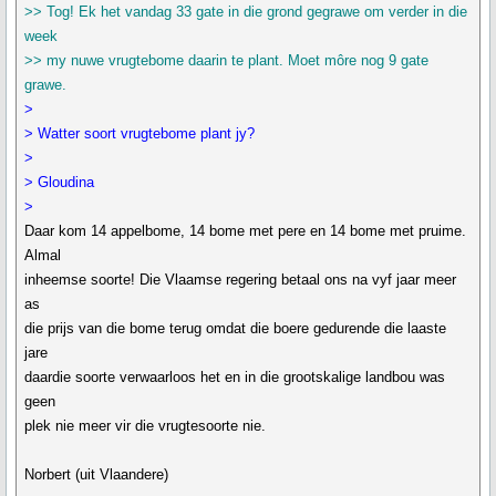
>> Tog! Ek het vandag 33 gate in die grond gegrawe om verder in die
week
>> my nuwe vrugtebome daarin te plant. Moet môre nog 9 gate
grawe.
>
> Watter soort vrugtebome plant jy?
>
> Gloudina
>
Daar kom 14 appelbome, 14 bome met pere en 14 bome met pruime.
Almal
inheemse soorte! Die Vlaamse regering betaal ons na vyf jaar meer
as
die prijs van die bome terug omdat die boere gedurende die laaste
jare
daardie soorte verwaarloos het en in die grootskalige landbou was
geen
plek nie meer vir die vrugtesoorte nie.
Norbert (uit Vlaandere)