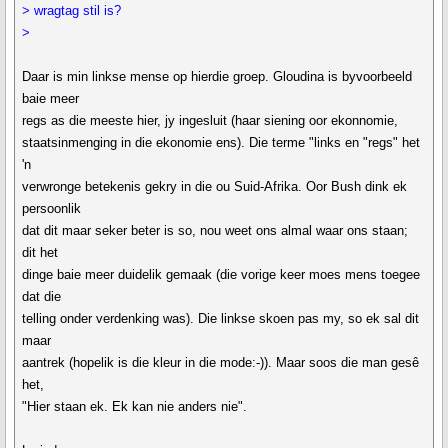
> wragtag stil is?
>
Daar is min linkse mense op hierdie groep. Gloudina is byvoorbeeld
baie meer
regs as die meeste hier, jy ingesluit (haar siening oor ekonnomie,
staatsinmenging in die ekonomie ens). Die terme "links en "regs" het
'n
verwronge betekenis gekry in die ou Suid-Afrika. Oor Bush dink ek
persoonlik
dat dit maar seker beter is so, nou weet ons almal waar ons staan;
dit het
dinge baie meer duidelik gemaak (die vorige keer moes mens toegee
dat die
telling onder verdenking was). Die linkse skoen pas my, so ek sal dit
maar
aantrek (hopelik is die kleur in die mode:-)). Maar soos die man gesê
het,
"Hier staan ek. Ek kan nie anders nie".