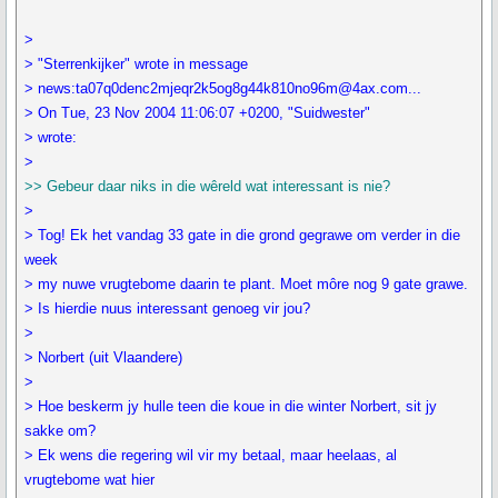
>
> "Sterrenkijker" wrote in message
> news:ta07q0denc2mjeqr2k5og8g44k810no96m@4ax.com...
> On Tue, 23 Nov 2004 11:06:07 +0200, "Suidwester"
> wrote:
>
>> Gebeur daar niks in die wêreld wat interessant is nie?
>
> Tog! Ek het vandag 33 gate in die grond gegrawe om verder in die
week
> my nuwe vrugtebome daarin te plant. Moet môre nog 9 gate grawe.
> Is hierdie nuus interessant genoeg vir jou?
>
> Norbert (uit Vlaandere)
>
> Hoe beskerm jy hulle teen die koue in die winter Norbert, sit jy
sakke om?
> Ek wens die regering wil vir my betaal, maar heelaas, al
vrugtebome wat hier