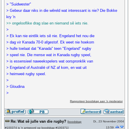
> "Suidwester"
> Gebeur daar niks in die wêreld wat interessant is nie? Die Bokke
kry 'n
>> ongelooflike drag slae en niemand sê iets nie.
>
> Ek kan nie eintlik iets sê nie. Engeland het nou die
> dag vir Kanada 70-0 afgestof. Ek weet nie hoekom
> hulle toelaat dat "Kanada" teen "Engeland" rugby
> speel nie. Die mense wat in Kanada rugby speel,
> is essensieel naweekspelers wat oorspronklik van
> Engeland of Australië of NZ af kom, en wat uit
> heimweë rugby speel.
>
> Gloudina
>
Rapporteer boodskap aan 'n moderator
Re: Wat sê julle van die rugby?
Di., 23 November 2004
[
boodskap
13:59
#100374
is 'n antwoord op
boodskap #100371
]