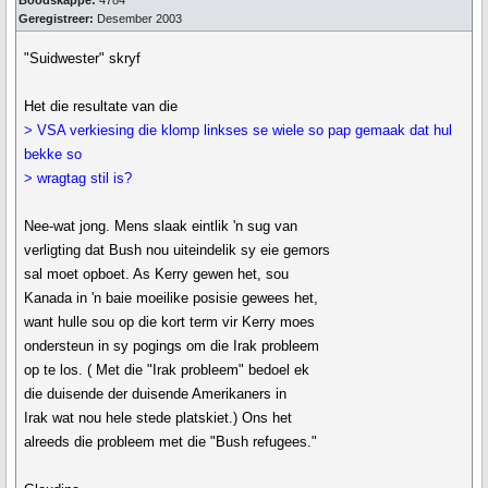
Boodskappe:
4784
Geregistreer:
Desember 2003
"Suidwester" skryf
Het die resultate van die
> VSA verkiesing die klomp linkses se wiele so pap gemaak dat hul
bekke so
> wragtag stil is?
Nee-wat jong. Mens slaak eintlik 'n sug van
verligting dat Bush nou uiteindelik sy eie gemors
sal moet opboet. As Kerry gewen het, sou
Kanada in 'n baie moeilike posisie gewees het,
want hulle sou op die kort term vir Kerry moes
ondersteun in sy pogings om die Irak probleem
op te los. ( Met die "Irak probleem" bedoel ek
die duisende der duisende Amerikaners in
Irak wat nou hele stede platskiet.) Ons het
alreeds die probleem met die "Bush refugees."