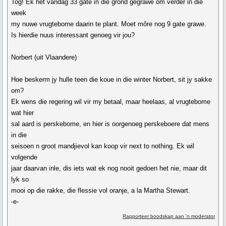
Tog! Ek het vandag 33 gate in die grond gegrawe om verder in die
week
my nuwe vrugtebome daarin te plant. Moet môre nog 9 gate grawe.
Is hierdie nuus interessant genoeg vir jou?
Norbert (uit Vlaandere)
Hoe beskerm jy hulle teen die koue in die winter Norbert, sit jy sakke
om?
Ek wens die regering wil vir my betaal, maar heelaas, al vrugtebome
wat hier
sal aard is perskebome, en hier is oorgenoeg perskeboere dat mens
in die
seisoen n groot mandjievol kan koop vir next to nothing. Ek wil
volgende
jaar daarvan inle, dis iets wat ek nog nooit gedoen het nie, maar dit
lyk so
mooi op die rakke, die flessie vol oranje, a la Martha Stewart.
-e-
Rapporteer boodskap aan 'n moderator