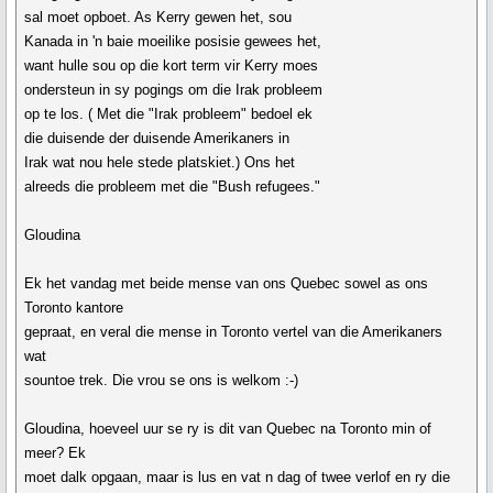
sal moet opboet. As Kerry gewen het, sou
Kanada in 'n baie moeilike posisie gewees het,
want hulle sou op die kort term vir Kerry moes
ondersteun in sy pogings om die Irak probleem
op te los. ( Met die "Irak probleem" bedoel ek
die duisende der duisende Amerikaners in
Irak wat nou hele stede platskiet.) Ons het
alreeds die probleem met die "Bush refugees."
Gloudina
Ek het vandag met beide mense van ons Quebec sowel as ons
Toronto kantore
gepraat, en veral die mense in Toronto vertel van die Amerikaners
wat
sountoe trek. Die vrou se ons is welkom :-)
Gloudina, hoeveel uur se ry is dit van Quebec na Toronto min of
meer? Ek
moet dalk opgaan, maar is lus en vat n dag of twee verlof en ry die