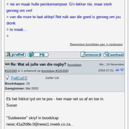
> nie en maak hulle perskemampoer. G'n lekker nie, maar sterk
genoeg om verf
> van die mure te laat afdop! Net ruik aan die goed is genoeg om jou
dronk
> te maak...
>
Rapporteer boodskap aan 'n moderator
Re: Wat sê julle van die rugby?
Wo., 24 November
[
boodskap
2004 07:51
#100389
is 'n antwoord op
boodskap #100369
]
FoilCut[1]
Junior Lid
Boodskappe:
29
Geregistreer:
Mei 2003
Ek het fokkol tyd om te pos - loer maar net so af en toe in.
Susan
"Suidwester" skryf in boodskap
news:41a2fd8e.0@news1.mweb.co.za...