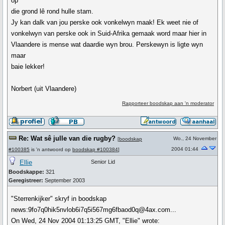
op
die grond lê rond hulle stam.
Jy kan dalk van jou perske ook vonkelwyn maak! Ek weet nie of
vonkelwyn van perske ook in Suid-Afrika gemaak word maar hier in
Vlaandere is mense wat daardie wyn brou. Perskewyn is ligte wyn
maar
baie lekker!
Norbert (uit Vlaandere)
Rapporteer boodskap aan 'n moderator
Re: Wat sê julle van die rugby?
Wo., 24 November
[
boodskap
2004 01:44
#100385
is 'n antwoord op
boodskap #100384
]
Ellie
Senior Lid
Boodskappe:
321
Geregistreer:
September 2003
"Sterrenkijker" skryf in boodskap
news:9fo7q0hik5nvlob6i7q5i567mg6fbaod0q@4ax.com...
On Wed, 24 Nov 2004 01:13:25 GMT, "Ellie" wrote: