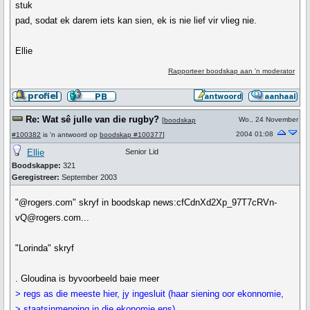
stuk
pad, sodat ek darem iets kan sien, ek is nie lief vir vlieg nie.
Ellie
Rapporteer boodskap aan 'n moderator
Re: Wat sê julle van die rugby?
Wo., 24 November
[
boodskap
2004 01:08
#100382
is 'n antwoord op
boodskap #100377
]
Ellie
Senior Lid
Boodskappe:
321
Geregistreer:
September 2003
"@rogers.com" skryf in boodskap news:cfCdnXd2Xp_97T7cRVn-
vQ@rogers.com...
"Lorinda" skryf
. Gloudina is byvoorbeeld baie meer
> regs as die meeste hier, jy ingesluit (haar siening oor ekonnomie,
> staatsinmenging in die ekonomie ens).