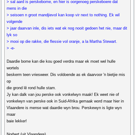
> sal aard is perskebome, en hier is oorgenoeg perskeboere dat
mens in die
> seisoen n groot mandjievol kan koop vir next to nothing. Ek wil
volgende
> jaar daarvan inle, dis iets wat ek nog nooit gedoen het nie, maar dit
lyk so
> mooi op die rakke, die flessie vol oranje, a la Martha Stewart.
> -e-
Daardie bome kan die kou goed verdra maar ek moet wel hulle
wortels
beskerm teen vriesweer. Dis voldoende as ek daarvoor 'n bietjie mis
op
die grond lê rond hulle stam.
Jy kan dalk van jou perske ook vonkelwyn maak! Ek weet nie of
vonkelwyn van perske ook in Suid-Afrika gemaak word maar hier in
Vlaandere is mense wat daardie wyn brou. Perskewyn is ligte wyn
maar
baie lekker!
Norbert (uit Vlaandere)