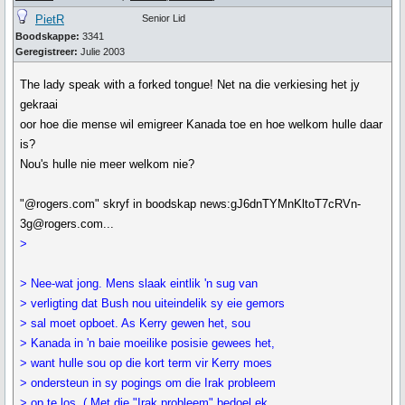
PietR
Senior Lid
Boodskappe:
3341
Geregistreer:
Julie 2003
The lady speak with a forked tongue! Net na die verkiesing het jy
gekraai
oor hoe die mense wil emigreer Kanada toe en hoe welkom hulle daar
is?
Nou's hulle nie meer welkom nie?
"@rogers.com" skryf in boodskap news:gJ6dnTYMnKltoT7cRVn-
3g@rogers.com...
>
> Nee-wat jong. Mens slaak eintlik 'n sug van
> verligting dat Bush nou uiteindelik sy eie gemors
> sal moet opboet. As Kerry gewen het, sou
> Kanada in 'n baie moeilike posisie gewees het,
> want hulle sou op die kort term vir Kerry moes
> ondersteun in sy pogings om die Irak probleem
> op te los. ( Met die "Irak probleem" bedoel ek