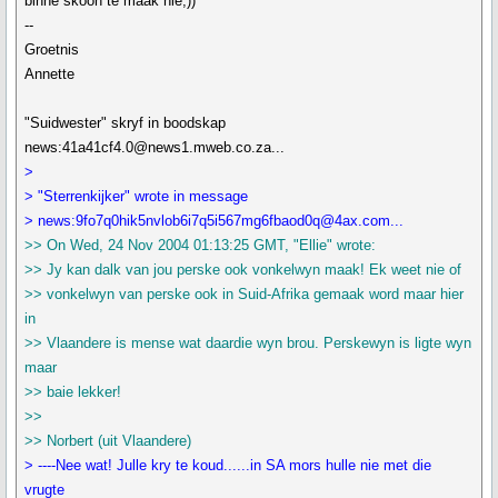
binne skoon te maak nie;))
--
Groetnis
Annette
"Suidwester" skryf in boodskap
news:41a41cf4.0@news1.mweb.co.za...
>
> "Sterrenkijker" wrote in message
> news:9fo7q0hik5nvlob6i7q5i567mg6fbaod0q@4ax.com...
>> On Wed, 24 Nov 2004 01:13:25 GMT, "Ellie" wrote:
>> Jy kan dalk van jou perske ook vonkelwyn maak! Ek weet nie of
>> vonkelwyn van perske ook in Suid-Afrika gemaak word maar hier
in
>> Vlaandere is mense wat daardie wyn brou. Perskewyn is ligte wyn
maar
>> baie lekker!
>>
>> Norbert (uit Vlaandere)
> ----Nee wat! Julle kry te koud......in SA mors hulle nie met die
vrugte