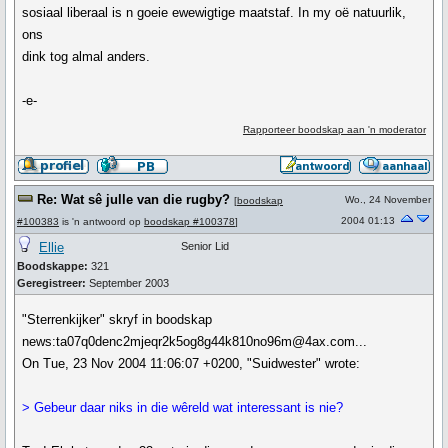
sosiaal liberaal is n goeie ewewigtige maatstaf. In my oë natuurlik,
ons
dink tog almal anders.
-e-
Rapporteer boodskap aan 'n moderator
Re: Wat sê julle van die rugby?
Wo., 24 November
[
boodskap
2004 01:13
#100383
is 'n antwoord op
boodskap #100378
]
Ellie
Senior Lid
Boodskappe:
321
Geregistreer:
September 2003
"Sterrenkijker" skryf in boodskap
news:ta07q0denc2mjeqr2k5og8g44k810no96m@4ax.com...
On Tue, 23 Nov 2004 11:06:07 +0200, "Suidwester" wrote:
> Gebeur daar niks in die wêreld wat interessant is nie?