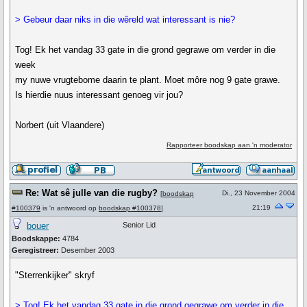
> Gebeur daar niks in die wêreld wat interessant is nie?
Tog! Ek het vandag 33 gate in die grond gegrawe om verder in die
week
my nuwe vrugtebome daarin te plant. Moet môre nog 9 gate grawe.
Is hierdie nuus interessant genoeg vir jou?
Norbert (uit Vlaandere)
Rapporteer boodskap aan 'n moderator
Re: Wat sê julle van die rugby?
Di., 23 November 2004
[
boodskap
21:19
#100379
is 'n antwoord op
boodskap #100378
]
bouer
Senior Lid
Boodskappe:
4784
Geregistreer:
Desember 2003
"Sterrenkijker" skryf
> Tog! Ek het vandag 33 gate in die grond gegrawe om verder in die