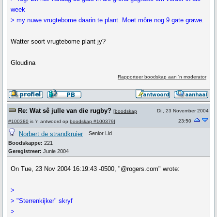
week
> my nuwe vrugtebome daarin te plant. Moet môre nog 9 gate grawe.
Watter soort vrugtebome plant jy?
Gloudina
Rapporteer boodskap aan 'n moderator
Re: Wat sê julle van die rugby?
Di., 23 November 2004
[
boodskap
23:50
#100380
is 'n antwoord op
boodskap #100379
]
Norbert de strandkruier
Senior Lid
Boodskappe:
221
Geregistreer:
Junie 2004
On Tue, 23 Nov 2004 16:19:43 -0500, "@rogers.com" wrote:
>
> "Sterrenkijker" skryf
>