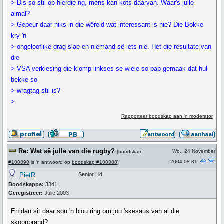
> Dis so stil op hierdie ng, mens kan kots daarvan. Waar's julle
almal?
> Gebeur daar niks in die wêreld wat interessant is nie? Die Bokke
kry 'n
> ongelooflike drag slae en niemand sê iets nie. Het die resultate van
die
> VSA verkiesing die klomp linkses se wiele so pap gemaak dat hul
bekke so
> wragtag stil is?
>
Rapporteer boodskap aan 'n moderator
Re: Wat sê julle van die rugby?
Wo., 24 November
[
boodskap
2004 08:31
#100390
is 'n antwoord op
boodskap #100388
]
PietR
Senior Lid
Boodskappe:
3341
Geregistreer:
Julie 2003
En dan sit daar sou 'n blou ring om jou 'skesaus van al die
skoonbrand?