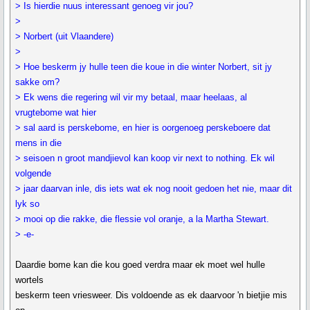
> Is hierdie nuus interessant genoeg vir jou?
>
> Norbert (uit Vlaandere)
>
> Hoe beskerm jy hulle teen die koue in die winter Norbert, sit jy
sakke om?
> Ek wens die regering wil vir my betaal, maar heelaas, al
vrugtebome wat hier
> sal aard is perskebome, en hier is oorgenoeg perskeboere dat
mens in die
> seisoen n groot mandjievol kan koop vir next to nothing. Ek wil
volgende
> jaar daarvan inle, dis iets wat ek nog nooit gedoen het nie, maar dit
lyk so
> mooi op die rakke, die flessie vol oranje, a la Martha Stewart.
> -e-
Daardie bome kan die kou goed verdra maar ek moet wel hulle
wortels
beskerm teen vriesweer. Dis voldoende as ek daarvoor 'n bietjie mis