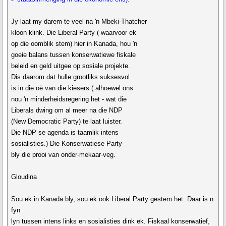
Jy laat my darem te veel na 'n Mbeki-Thatcher
kloon klink. Die Liberal Party ( waarvoor ek
op die oomblik stem) hier in Kanada, hou 'n
goeie balans tussen konserwatiewe fiskale
beleid en geld uitgee op sosiale projekte.
Dis daarom dat hulle grootliks suksesvol
is in die oë van die kiesers ( alhoewel ons
nou 'n minderheidsregering het - wat die
Liberals dwing om al meer na die NDP
(New Democratic Party) te laat luister.
Die NDP se agenda is taamlik intens
sosialisties.) Die Konserwatiese Party
bly die prooi van onder-mekaar-veg.
Gloudina
Sou ek in Kanada bly, sou ek ook Liberal Party gestem het. Daar is n
fyn
lyn tussen intens links en sosialisties dink ek. Fiskaal konserwatief,