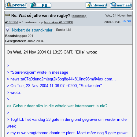
Re: Wat sê julle van die rugby?
Wo., 24 November
[
boodskap
2004 01:31
#100384
is 'n antwoord op
boodskap #100383
]
Norbert de strandkruier
Senior Lid
Boodskappe:
221
Geregistreer:
Junie 2004
On Wed, 24 Nov 2004 01:13:25 GMT, "Ellie" wrote:
>
> "Sterrenkijker" wrote in message
> news:ta07q0denc2mjeqr2k5og8g44k810no96m@4ax.com...
> On Tue, 23 Nov 2004 11:06:07 +0200, "Suidwester"
> wrote:
>
>> Gebeur daar niks in die wêreld wat interessant is nie?
>
> Tog! Ek het vandag 33 gate in die grond gegrawe om verder in die
week
> my nuwe vrugtebome daarin te plant. Moet môre nog 9 gate grawe.