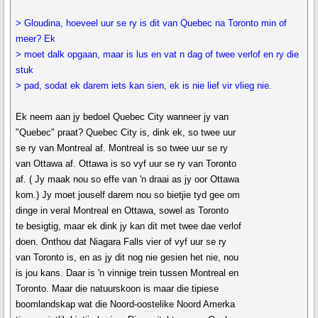
> Gloudina, hoeveel uur se ry is dit van Quebec na Toronto min of
meer? Ek
> moet dalk opgaan, maar is lus en vat n dag of twee verlof en ry die
stuk
> pad, sodat ek darem iets kan sien, ek is nie lief vir vlieg nie.
Ek neem aan jy bedoel Quebec City wanneer jy van
"Quebec" praat? Quebec City is, dink ek, so twee uur
se ry van Montreal af. Montreal is so twee uur se ry
van Ottawa af. Ottawa is so vyf uur se ry van Toronto
af. ( Jy maak nou so effe van 'n draai as jy oor Ottawa
kom.) Jy moet jouself darem nou so bietjie tyd gee om
dinge in veral Montreal en Ottawa, sowel as Toronto
te besigtig, maar ek dink jy kan dit met twee dae verlof
doen. Onthou dat Niagara Falls vier of vyf uur se ry
van Toronto is, en as jy dit nog nie gesien het nie, nou
is jou kans. Daar is 'n vinnige trein tussen Montreal en
Toronto. Maar die natuurskoon is maar die tipiese
boomlandskap wat die Noord-oostelike Noord Amerka