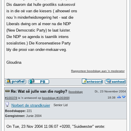
Dis daarom dat hulle grootliks suksesvol
is in die oë van die kiesers ( alhoewel ons
nou 'n minderheidsregering het - wat die
Liberals dwing om al meer na die NDP
(New Democratic Party) te laat luister.
Die NDP se agenda is taamlik intens
sosialisties.) Die Konserwatiese Party
bly die prooi van onder-mekaar-veg.
Gloudina
Rapporteer boodskap aan 'n moderator
Re: Wat sê julle van die rugby?
Di., 23 November 2004
[
boodskap
18:38
#100378
is 'n antwoord op
boodskap #100369
]
Norbert de strandkruier
Senior Lid
Boodskappe:
221
Geregistreer:
Junie 2004
On Tue, 23 Nov 2004 11:06:07 +0200, "Suidwester" wrote: