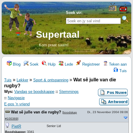
Soek vir:
Supertaal
Kom praat saam!
Blog
Soek
Hulp
Lede
Registreer
Teken aan
Tuis
»
»
»
Wat sê julle van die
Tuis
Lekker
Sport & ontspanning
rugby?
Wys:
Vandag se boodskappe
::
Stemmings
::
Navigasie
E-pos 'n vriend
Wat sê julle van die rugby?
Di., 23 November 2004 09:06
[
boodskap
#100369
]
PietR
Senior Lid
Boodskappe:
3341