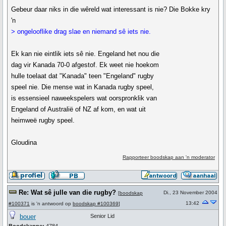
Gebeur daar niks in die wêreld wat interessant is nie? Die Bokke kry
'n
> ongelooflike drag slae en niemand sê iets nie.
Ek kan nie eintlik iets sê nie. Engeland het nou die
dag vir Kanada 70-0 afgestof. Ek weet nie hoekom
hulle toelaat dat "Kanada" teen "Engeland" rugby
speel nie. Die mense wat in Kanada rugby speel,
is essensieel naweekspelers wat oorspronklik van
Engeland of Australië of NZ af kom, en wat uit
heimweë rugby speel.
Gloudina
Rapporteer boodskap aan 'n moderator
Re: Wat sê julle van die rugby?
Di., 23 November 2004
[
boodskap
13:42
#100371
is 'n antwoord op
boodskap #100369
]
bouer
Senior Lid