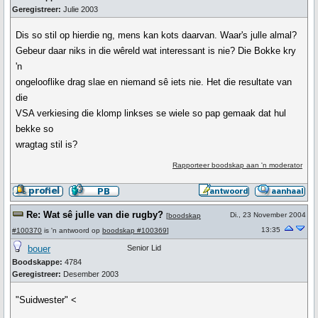
Geregistreer:
Julie 2003
Dis so stil op hierdie ng, mens kan kots daarvan. Waar's julle almal?
Gebeur daar niks in die wêreld wat interessant is nie? Die Bokke kry
'n
ongelooflike drag slae en niemand sê iets nie. Het die resultate van
die
VSA verkiesing die klomp linkses se wiele so pap gemaak dat hul
bekke so
wragtag stil is?
Rapporteer boodskap aan 'n moderator
Re: Wat sê julle van die rugby?
Di., 23 November 2004
[
boodskap
13:35
#100370
is 'n antwoord op
boodskap #100369
]
bouer
Senior Lid
Boodskappe:
4784
Geregistreer:
Desember 2003
"Suidwester" <