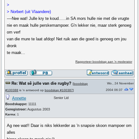
>
> Norbert (uit Vlaandere)
----Nee wat! Julle kry te koud......in SA mors hulle nie met die vrugte
nie en maak hulle perskemampoer. G'n lekker nie, maar sterk genoeg
om verf
van die mure te laat afdop! Net ruik aan die goed is genoeg om jou
dronk
te maak...
Rapporteer boodskap aan 'n moderator
Re: Wat sê julle van die rugby?
Wo., 24 November
[
boodskap
2004 06:37
#100388
is 'n antwoord op
boodskap #100387
]
Annette
Senior Lid
Boodskappe:
11111
Geregistreer:
Augustus 2003
Karma:
1
Ag nee wat!! Daar is niks lekkerder as 'n snapsie skoon mampoer om
alles