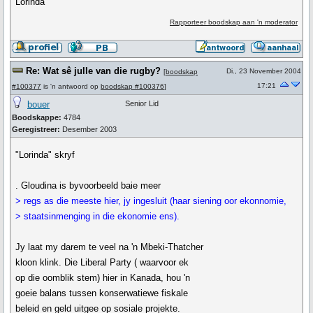
Lorinda
Rapporteer boodskap aan 'n moderator
Re: Wat sê julle van die rugby?
Di., 23 November 2004
[
boodskap
17:21
#100377
is 'n antwoord op
boodskap #100376
]
bouer
Senior Lid
Boodskappe:
4784
Geregistreer:
Desember 2003
"Lorinda" skryf
. Gloudina is byvoorbeeld baie meer
> regs as die meeste hier, jy ingesluit (haar siening oor ekonnomie,
> staatsinmenging in die ekonomie ens).
Jy laat my darem te veel na 'n Mbeki-Thatcher
kloon klink. Die Liberal Party ( waarvoor ek
op die oomblik stem) hier in Kanada, hou 'n
goeie balans tussen konserwatiewe fiskale
beleid en geld uitgee op sosiale projekte.