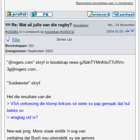
Rapporteer boodskap aan 'n moderator
Re: Wat sê julle van die rugby?
Wo., 24 November
[
boodskap
2004 01:03
#100381
is 'n antwoord op
boodskap #100371
]
Ellie
Senior Lid
Boodskappe:
321
Geregistreer:
September 2003
"@rogers.com" skryf in boodskap news:gJ6dnTYMnKltoT7cRVn-
3g@rogers.com...
"Suidwester" skryf
Het die resultate van die
> VSA verkiesing die klomp linkses se wiele so pap gemaak dat hul
bekke so
> wragtag stil is?
Nee-wat jong. Mens slaak eintlik 'n sug van
verligting dat Bush nou uiteindelik sy eie gemors