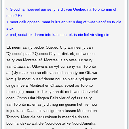
> Gloudina, hoeveel uur se ry is dit van Quebec na Toronto min of
meer? Ek
> moet dalk opgaan, maar is lus en vat n dag of twee verlof en ry die
stuk
> pad, sodat ek darem iets kan sien, ek is nie lief vir vlieg nie.
Ek neem aan jy bedoel Quebec City wanneer jy van
"Quebec" praat? Quebec City is, dink ek, so twee uur
se ry van Montreal af. Montreal is so twee uur se ry
van Ottawa af. Ottawa is so vyf uur se ry van Toronto
af. ( Jy maak nou so effe van 'n draai as jy oor Ottawa
kom.) Jy moet jouself darem nou so bietjie tyd gee om
dinge in veral Montreal en Ottawa, sowel as Toronto
te besigtig, maar ek dink jy kan dit met twee dae verlof
doen. Onthou dat Niagara Falls vier of vyf uur se ry
van Toronto is, en as jy dit nog nie gesien het nie, nou
is jou kans. Daar is 'n vinnige trein tussen Montreal en
Toronto. Maar die natuurskoon is maar die tipiese
boomlandskap wat die Noord-oostelike Noord Amerka