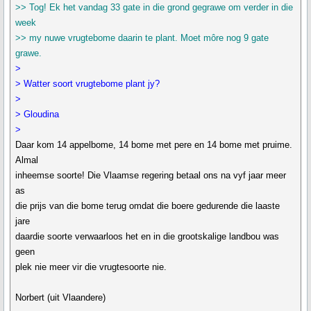
>> Tog! Ek het vandag 33 gate in die grond gegrawe om verder in die
week
>> my nuwe vrugtebome daarin te plant. Moet môre nog 9 gate
grawe.
>
> Watter soort vrugtebome plant jy?
>
> Gloudina
>
Daar kom 14 appelbome, 14 bome met pere en 14 bome met pruime.
Almal
inheemse soorte! Die Vlaamse regering betaal ons na vyf jaar meer
as
die prijs van die bome terug omdat die boere gedurende die laaste
jare
daardie soorte verwaarloos het en in die grootskalige landbou was
geen
plek nie meer vir die vrugtesoorte nie.
Norbert (uit Vlaandere)