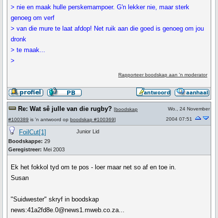
> nie en maak hulle perskemampoer. G'n lekker nie, maar sterk
genoeg om verf
> van die mure te laat afdop! Net ruik aan die goed is genoeg om jou
dronk
> te maak...
>
Rapporteer boodskap aan 'n moderator
Re: Wat sê julle van die rugby?
Wo., 24 November
[
boodskap
2004 07:51
#100389
is 'n antwoord op
boodskap #100369
]
FoilCut[1]
Junior Lid
Boodskappe:
29
Geregistreer:
Mei 2003
Ek het fokkol tyd om te pos - loer maar net so af en toe in.
Susan
"Suidwester" skryf in boodskap
news:41a2fd8e.0@news1.mweb.co.za...