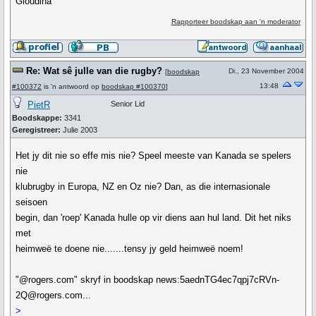
Gloudina
Rapporteer boodskap aan 'n moderator
Re: Wat sê julle van die rugby?
Di., 23 November 2004
[
boodskap
13:48
#100372
is 'n antwoord op
boodskap #100370
]
PietR
Senior Lid
Boodskappe:
3341
Geregistreer:
Julie 2003
Het jy dit nie so effe mis nie? Speel meeste van Kanada se spelers
nie
klubrugby in Europa, NZ en Oz nie? Dan, as die internasionale
seisoen
begin, dan 'roep' Kanada hulle op vir diens aan hul land. Dit het niks
met
heimweë te doene nie.......tensy jy geld heimweë noem!
"@rogers.com" skryf in boodskap news:5aednTG4ec7qpj7cRVn-
2Q@rogers.com...
>