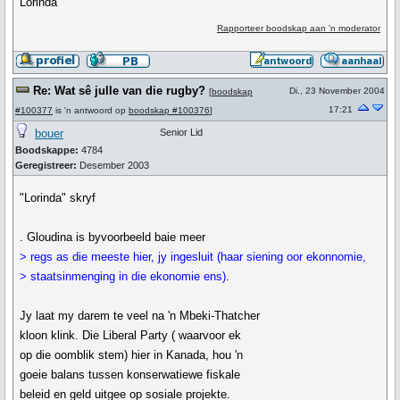
Lorinda
Rapporteer boodskap aan 'n moderator
Re: Wat sê julle van die rugby?
Di., 23 November 2004
[
boodskap
17:21
#100377
is 'n antwoord op
boodskap #100376
]
bouer
Senior Lid
Boodskappe:
4784
Geregistreer:
Desember 2003
"Lorinda" skryf
. Gloudina is byvoorbeeld baie meer
> regs as die meeste hier, jy ingesluit (haar siening oor ekonnomie,
> staatsinmenging in die ekonomie ens).
Jy laat my darem te veel na 'n Mbeki-Thatcher
kloon klink. Die Liberal Party ( waarvoor ek
op die oomblik stem) hier in Kanada, hou 'n
goeie balans tussen konserwatiewe fiskale
beleid en geld uitgee op sosiale projekte.