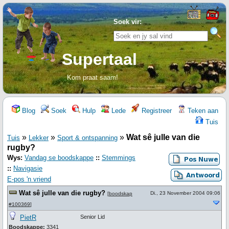
Soek vir:
Supertaal
Kom praat saam!
Blog
Soek
Hulp
Lede
Registreer
Teken aan
Tuis
»
»
»
Wat sê julle van die
Tuis
Lekker
Sport & ontspanning
rugby?
Wys:
Vandag se boodskappe
::
Stemmings
::
Navigasie
E-pos 'n vriend
Wat sê julle van die rugby?
Di., 23 November 2004 09:06
[
boodskap
#100369
]
PietR
Senior Lid
Boodskappe:
3341