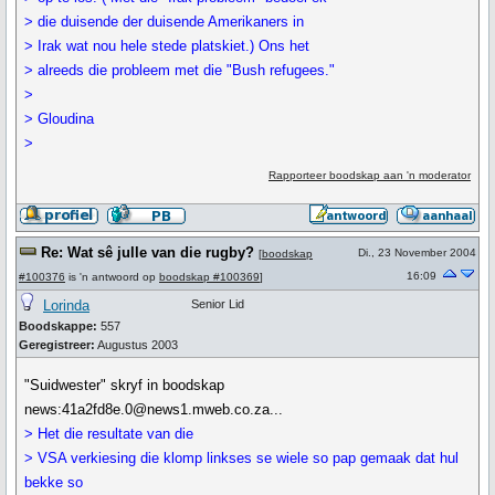
> die duisende der duisende Amerikaners in
> Irak wat nou hele stede platskiet.) Ons het
> alreeds die probleem met die "Bush refugees."
>
> Gloudina
>
Rapporteer boodskap aan 'n moderator
Re: Wat sê julle van die rugby?
Di., 23 November 2004
[
boodskap
16:09
#100376
is 'n antwoord op
boodskap #100369
]
Lorinda
Senior Lid
Boodskappe:
557
Geregistreer:
Augustus 2003
"Suidwester" skryf in boodskap
news:41a2fd8e.0@news1.mweb.co.za...
> Het die resultate van die
> VSA verkiesing die klomp linkses se wiele so pap gemaak dat hul
bekke so