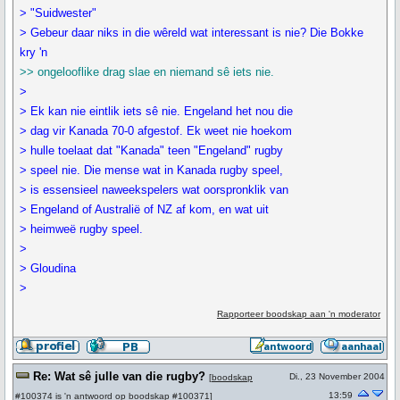
> "Suidwester"
> Gebeur daar niks in die wêreld wat interessant is nie? Die Bokke
kry 'n
>> ongelooflike drag slae en niemand sê iets nie.
>
> Ek kan nie eintlik iets sê nie. Engeland het nou die
> dag vir Kanada 70-0 afgestof. Ek weet nie hoekom
> hulle toelaat dat "Kanada" teen "Engeland" rugby
> speel nie. Die mense wat in Kanada rugby speel,
> is essensieel naweekspelers wat oorspronklik van
> Engeland of Australië of NZ af kom, en wat uit
> heimweë rugby speel.
>
> Gloudina
>
Rapporteer boodskap aan 'n moderator
Re: Wat sê julle van die rugby?
Di., 23 November 2004
[
boodskap
13:59
#100374
is 'n antwoord op
boodskap #100371
]