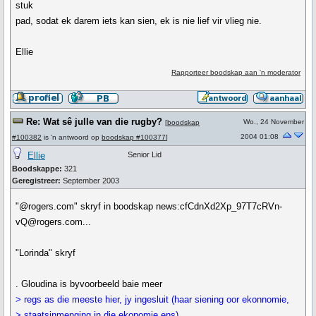
stuk
pad, sodat ek darem iets kan sien, ek is nie lief vir vlieg nie.
Ellie
Rapporteer boodskap aan 'n moderator
Re: Wat sê julle van die rugby?
Wo., 24 November
[
boodskap
2004 01:08
#100382
is 'n antwoord op
boodskap #100377
]
Ellie
Senior Lid
Boodskappe:
321
Geregistreer:
September 2003
"@rogers.com" skryf in boodskap news:cfCdnXd2Xp_97T7cRVn-
vQ@rogers.com...
"Lorinda" skryf
. Gloudina is byvoorbeeld baie meer
> regs as die meeste hier, jy ingesluit (haar siening oor ekonnomie,
> staatsinmenging in die ekonomie ens).