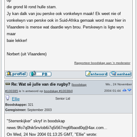
op
die grond lê rond hulle stam.
Jy kan dalk van jou perske ook vonkelwyn maak! Ek weet nie of
vonkelwyn van perske ook in Suid-Afrika gemaak word maar hier in
Vlaandere is mense wat daardie wyn brou. Perskewyn is ligte wyn
maar
baie lekker!
Norbert (uit Vlaandere)
Rapporteer boodskap aan 'n moderator
Re: Wat sê julle van die rugby?
Wo., 24 November
[
boodskap
2004 01:44
#100385
is 'n antwoord op
boodskap #100384
]
Ellie
Senior Lid
Boodskappe:
321
Geregistreer:
September 2003
"Sterrenkijker" skryf in boodskap
news:9fo7q0hik5nvlob6i7q5i567mg6fbaod0q@4ax.com...
On Wed, 24 Nov 2004 01:13:25 GMT, "Ellie" wrote: