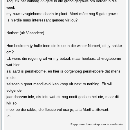
Tog! Ek het vandag 33 gate in die grond gegrawe om verder in die
week
my nuwe vrugtebome daarin te plant. Moet môre nog 9 gate grawe.
Is hierdie nuus interessant genoeg vir jou?
Norbert (uit Vlaandere)
Hoe beskerm jy hulle teen die koue in die winter Norbert, sit jy sakke
om?
Ek wens die regering wil vir my betaal, maar heelaas, al vrugtebome
wat hier
sal aard is perskebome, en hier is oorgenoeg perskeboere dat mens
in die
seisoen n groot mandjievol kan koop vir next to nothing. Ek wil
volgende
jaar daarvan inle, dis iets wat ek nog nooit gedoen het nie, maar dit
lyk so
mooi op die rakke, die flessie vol oranje, a la Martha Stewart.
-e-
Rapporteer boodskap aan 'n moderator