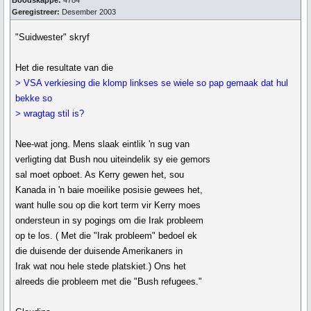
Boodskappe:
4784
Geregistreer:
Desember 2003
"Suidwester" skryf
Het die resultate van die
> VSA verkiesing die klomp linkses se wiele so pap gemaak dat hul
bekke so
> wragtag stil is?
Nee-wat jong. Mens slaak eintlik 'n sug van
verligting dat Bush nou uiteindelik sy eie gemors
sal moet opboet. As Kerry gewen het, sou
Kanada in 'n baie moeilike posisie gewees het,
want hulle sou op die kort term vir Kerry moes
ondersteun in sy pogings om die Irak probleem
op te los. ( Met die "Irak probleem" bedoel ek
die duisende der duisende Amerikaners in
Irak wat nou hele stede platskiet.) Ons het
alreeds die probleem met die "Bush refugees."