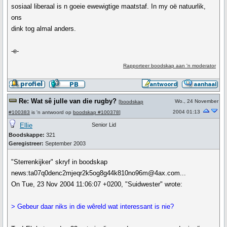
sosiaal liberaal is n goeie ewewigtige maatstaf. In my oë natuurlik,
ons
dink tog almal anders.
-e-
Rapporteer boodskap aan 'n moderator
Re: Wat sê julle van die rugby?
Wo., 24 November
[
boodskap
2004 01:13
#100383
is 'n antwoord op
boodskap #100378
]
Ellie
Senior Lid
Boodskappe:
321
Geregistreer:
September 2003
"Sterrenkijker" skryf in boodskap
news:ta07q0denc2mjeqr2k5og8g44k810no96m@4ax.com...
On Tue, 23 Nov 2004 11:06:07 +0200, "Suidwester" wrote:
> Gebeur daar niks in die wêreld wat interessant is nie?