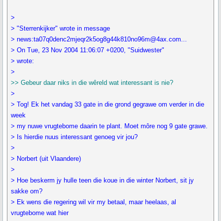
>
> "Sterrenkijker" wrote in message
> news:ta07q0denc2mjeqr2k5og8g44k810no96m@4ax.com...
> On Tue, 23 Nov 2004 11:06:07 +0200, "Suidwester"
> wrote:
>
>> Gebeur daar niks in die wêreld wat interessant is nie?
>
> Tog! Ek het vandag 33 gate in die grond gegrawe om verder in die
week
> my nuwe vrugtebome daarin te plant. Moet môre nog 9 gate grawe.
> Is hierdie nuus interessant genoeg vir jou?
>
> Norbert (uit Vlaandere)
>
> Hoe beskerm jy hulle teen die koue in die winter Norbert, sit jy
sakke om?
> Ek wens die regering wil vir my betaal, maar heelaas, al
vrugtebome wat hier