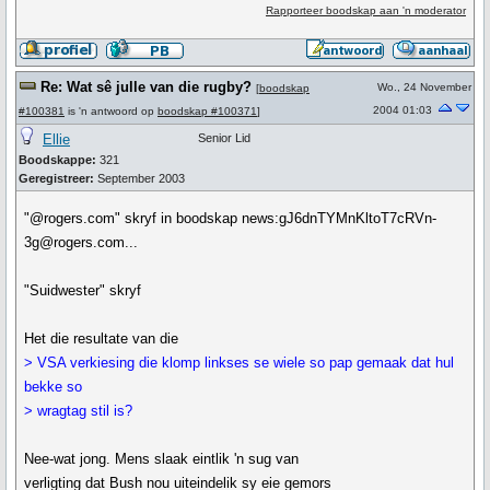
Rapporteer boodskap aan 'n moderator
Re: Wat sê julle van die rugby?
Wo., 24 November
[
boodskap
2004 01:03
#100381
is 'n antwoord op
boodskap #100371
]
Ellie
Senior Lid
Boodskappe:
321
Geregistreer:
September 2003
"@rogers.com" skryf in boodskap news:gJ6dnTYMnKltoT7cRVn-
3g@rogers.com...
"Suidwester" skryf
Het die resultate van die
> VSA verkiesing die klomp linkses se wiele so pap gemaak dat hul
bekke so
> wragtag stil is?
Nee-wat jong. Mens slaak eintlik 'n sug van
verligting dat Bush nou uiteindelik sy eie gemors