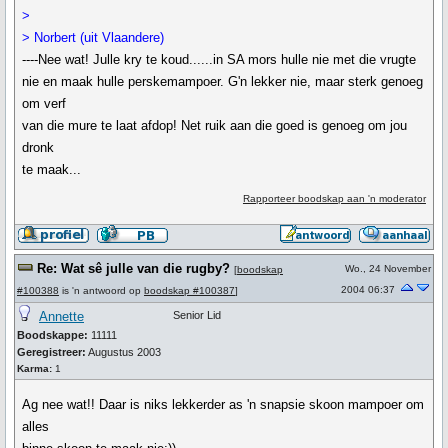
>
> Norbert (uit Vlaandere)
----Nee wat! Julle kry te koud......in SA mors hulle nie met die vrugte
nie en maak hulle perskemampoer. G'n lekker nie, maar sterk genoeg
om verf
van die mure te laat afdop! Net ruik aan die goed is genoeg om jou
dronk
te maak...
Rapporteer boodskap aan 'n moderator
Re: Wat sê julle van die rugby?
Wo., 24 November
[
boodskap
2004 06:37
#100388
is 'n antwoord op
boodskap #100387
]
Annette
Senior Lid
Boodskappe:
11111
Geregistreer:
Augustus 2003
Karma:
1
Ag nee wat!! Daar is niks lekkerder as 'n snapsie skoon mampoer om
alles