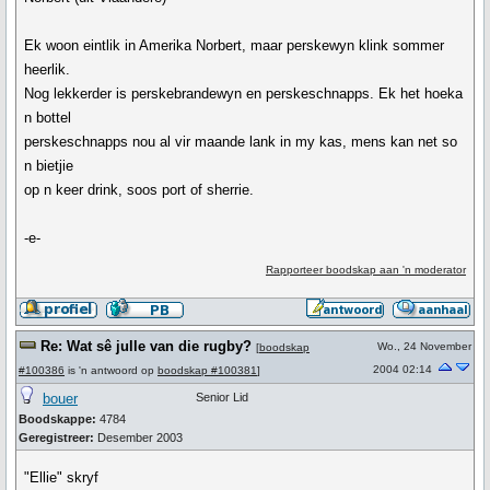
Ek woon eintlik in Amerika Norbert, maar perskewyn klink sommer
heerlik.
Nog lekkerder is perskebrandewyn en perskeschnapps. Ek het hoeka
n bottel
perskeschnapps nou al vir maande lank in my kas, mens kan net so
n bietjie
op n keer drink, soos port of sherrie.
-e-
Rapporteer boodskap aan 'n moderator
Re: Wat sê julle van die rugby?
Wo., 24 November
[
boodskap
2004 02:14
#100386
is 'n antwoord op
boodskap #100381
]
bouer
Senior Lid
Boodskappe:
4784
Geregistreer:
Desember 2003
"Ellie" skryf