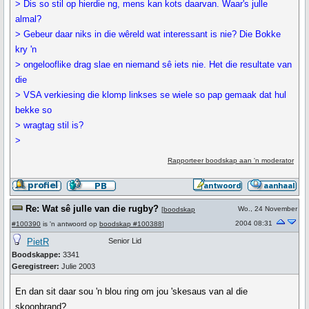
> Dis so stil op hierdie ng, mens kan kots daarvan. Waar's julle
almal?
> Gebeur daar niks in die wêreld wat interessant is nie? Die Bokke
kry 'n
> ongelooflike drag slae en niemand sê iets nie. Het die resultate van
die
> VSA verkiesing die klomp linkses se wiele so pap gemaak dat hul
bekke so
> wragtag stil is?
>
Rapporteer boodskap aan 'n moderator
Re: Wat sê julle van die rugby?
Wo., 24 November
[
boodskap
2004 08:31
#100390
is 'n antwoord op
boodskap #100388
]
PietR
Senior Lid
Boodskappe:
3341
Geregistreer:
Julie 2003
En dan sit daar sou 'n blou ring om jou 'skesaus van al die
skoonbrand?