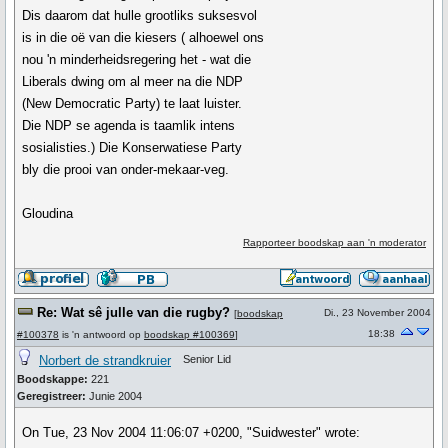
Dis daarom dat hulle grootliks suksesvol
is in die oë van die kiesers ( alhoewel ons
nou 'n minderheidsregering het - wat die
Liberals dwing om al meer na die NDP
(New Democratic Party) te laat luister.
Die NDP se agenda is taamlik intens
sosialisties.) Die Konserwatiese Party
bly die prooi van onder-mekaar-veg.
Gloudina
Rapporteer boodskap aan 'n moderator
Re: Wat sê julle van die rugby?
Di., 23 November 2004
[
boodskap
18:38
#100378
is 'n antwoord op
boodskap #100369
]
Norbert de strandkruier
Senior Lid
Boodskappe:
221
Geregistreer:
Junie 2004
On Tue, 23 Nov 2004 11:06:07 +0200, "Suidwester" wrote: