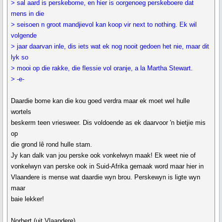
> sal aard is perskebome, en hier is oorgenoeg perskeboere dat
mens in die
> seisoen n groot mandjievol kan koop vir next to nothing. Ek wil
volgende
> jaar daarvan inle, dis iets wat ek nog nooit gedoen het nie, maar dit
lyk so
> mooi op die rakke, die flessie vol oranje, a la Martha Stewart.
> -e-
Daardie bome kan die kou goed verdra maar ek moet wel hulle
wortels
beskerm teen vriesweer. Dis voldoende as ek daarvoor 'n bietjie mis
op
die grond lê rond hulle stam.
Jy kan dalk van jou perske ook vonkelwyn maak! Ek weet nie of
vonkelwyn van perske ook in Suid-Afrika gemaak word maar hier in
Vlaandere is mense wat daardie wyn brou. Perskewyn is ligte wyn
maar
baie lekker!
Norbert (uit Vlaandere)