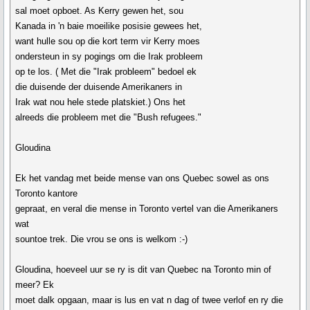
sal moet opboet. As Kerry gewen het, sou
Kanada in 'n baie moeilike posisie gewees het,
want hulle sou op die kort term vir Kerry moes
ondersteun in sy pogings om die Irak probleem
op te los. ( Met die "Irak probleem" bedoel ek
die duisende der duisende Amerikaners in
Irak wat nou hele stede platskiet.) Ons het
alreeds die probleem met die "Bush refugees."
Gloudina
Ek het vandag met beide mense van ons Quebec sowel as ons
Toronto kantore
gepraat, en veral die mense in Toronto vertel van die Amerikaners
wat
sountoe trek. Die vrou se ons is welkom :-)
Gloudina, hoeveel uur se ry is dit van Quebec na Toronto min of
meer? Ek
moet dalk opgaan, maar is lus en vat n dag of twee verlof en ry die