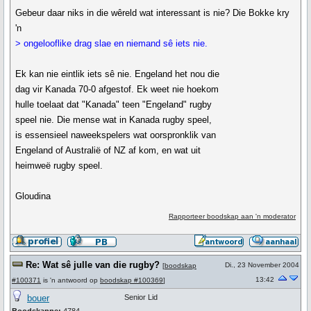
Gebeur daar niks in die wêreld wat interessant is nie? Die Bokke kry
'n
> ongelooflike drag slae en niemand sê iets nie.
Ek kan nie eintlik iets sê nie. Engeland het nou die
dag vir Kanada 70-0 afgestof. Ek weet nie hoekom
hulle toelaat dat "Kanada" teen "Engeland" rugby
speel nie. Die mense wat in Kanada rugby speel,
is essensieel naweekspelers wat oorspronklik van
Engeland of Australië of NZ af kom, en wat uit
heimweë rugby speel.
Gloudina
Rapporteer boodskap aan 'n moderator
Re: Wat sê julle van die rugby?
Di., 23 November 2004
[
boodskap
13:42
#100371
is 'n antwoord op
boodskap #100369
]
bouer
Senior Lid