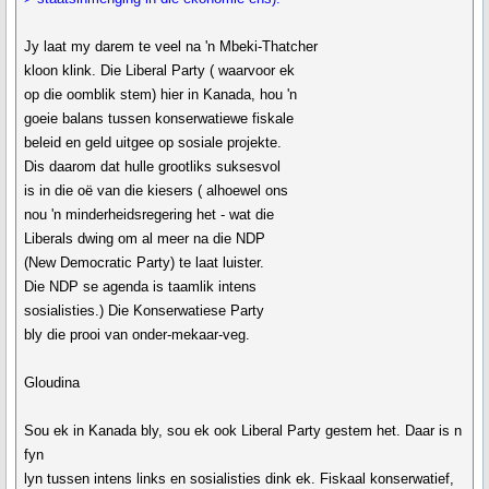
Jy laat my darem te veel na 'n Mbeki-Thatcher
kloon klink. Die Liberal Party ( waarvoor ek
op die oomblik stem) hier in Kanada, hou 'n
goeie balans tussen konserwatiewe fiskale
beleid en geld uitgee op sosiale projekte.
Dis daarom dat hulle grootliks suksesvol
is in die oë van die kiesers ( alhoewel ons
nou 'n minderheidsregering het - wat die
Liberals dwing om al meer na die NDP
(New Democratic Party) te laat luister.
Die NDP se agenda is taamlik intens
sosialisties.) Die Konserwatiese Party
bly die prooi van onder-mekaar-veg.
Gloudina
Sou ek in Kanada bly, sou ek ook Liberal Party gestem het. Daar is n
fyn
lyn tussen intens links en sosialisties dink ek. Fiskaal konserwatief,