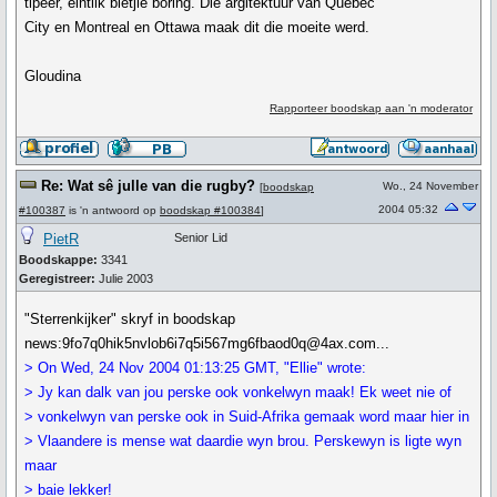
tipeer, eintlik bietjie boring. Die argitektuur van Quebec
City en Montreal en Ottawa maak dit die moeite werd.
Gloudina
Rapporteer boodskap aan 'n moderator
Re: Wat sê julle van die rugby?
Wo., 24 November
[
boodskap
2004 05:32
#100387
is 'n antwoord op
boodskap #100384
]
PietR
Senior Lid
Boodskappe:
3341
Geregistreer:
Julie 2003
"Sterrenkijker" skryf in boodskap
news:9fo7q0hik5nvlob6i7q5i567mg6fbaod0q@4ax.com...
> On Wed, 24 Nov 2004 01:13:25 GMT, "Ellie" wrote:
> Jy kan dalk van jou perske ook vonkelwyn maak! Ek weet nie of
> vonkelwyn van perske ook in Suid-Afrika gemaak word maar hier in
> Vlaandere is mense wat daardie wyn brou. Perskewyn is ligte wyn
maar
> baie lekker!