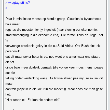
> wragtag stil is?
>
Daar is min linkse mense op hierdie groep. Gloudina is byvoorbeeld
baie meer
regs as die meeste hier, jy ingesluit (haar siening oor ekonnomie,
staatsinmenging in die ekonomie ens). Die terme "links en "regs" het
'n
verwronge betekenis gekry in die ou Suid-Afrika. Oor Bush dink ek
persoonlik
dat dit maar seker beter is so, nou weet ons almal waar ons staan;
dit het
dinge baie meer duidelik gemaak (die vorige keer moes mens toegee
dat die
telling onder verdenking was). Die linkse skoen pas my, so ek sal dit
maar
aantrek (hopelik is die kleur in die mode:-)). Maar soos die man gesê
het,
"Hier staan ek. Ek kan nie anders nie".