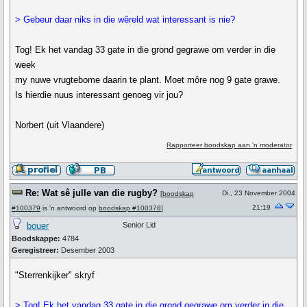
> Gebeur daar niks in die wêreld wat interessant is nie?
Tog! Ek het vandag 33 gate in die grond gegrawe om verder in die
week
my nuwe vrugtebome daarin te plant. Moet môre nog 9 gate grawe.
Is hierdie nuus interessant genoeg vir jou?
Norbert (uit Vlaandere)
Rapporteer boodskap aan 'n moderator
Re: Wat sê julle van die rugby?
Di., 23 November 2004
[
boodskap
21:19
#100379
is 'n antwoord op
boodskap #100378
]
bouer
Senior Lid
Boodskappe:
4784
Geregistreer:
Desember 2003
"Sterrenkijker" skryf
> Tog! Ek het vandag 33 gate in die grond gegrawe om verder in die