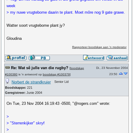
week
> my nuwe vrugtebome daarin te plant. Moet môre nog 9 gate grawe.
Watter soort vrugtebome plant jy?
Gloudina
Rapporteer boodskap aan 'n moderator
Re: Wat sê julle van die rugby?
Di., 23 November 2004
[
boodskap
23:50
#100380
is 'n antwoord op
boodskap #100379
]
Norbert de strandkruier
Senior Lid
Boodskappe:
221
Geregistreer:
Junie 2004
On Tue, 23 Nov 2004 16:19:43 -0500, "@rogers.com" wrote:
>
> "Sterrenkijker" skryf
>