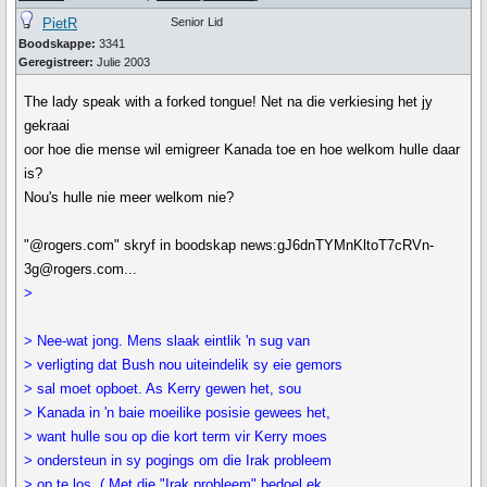
PietR
Senior Lid
Boodskappe:
3341
Geregistreer:
Julie 2003
The lady speak with a forked tongue! Net na die verkiesing het jy
gekraai
oor hoe die mense wil emigreer Kanada toe en hoe welkom hulle daar
is?
Nou's hulle nie meer welkom nie?
"@rogers.com" skryf in boodskap news:gJ6dnTYMnKltoT7cRVn-
3g@rogers.com...
>
> Nee-wat jong. Mens slaak eintlik 'n sug van
> verligting dat Bush nou uiteindelik sy eie gemors
> sal moet opboet. As Kerry gewen het, sou
> Kanada in 'n baie moeilike posisie gewees het,
> want hulle sou op die kort term vir Kerry moes
> ondersteun in sy pogings om die Irak probleem
> op te los. ( Met die "Irak probleem" bedoel ek