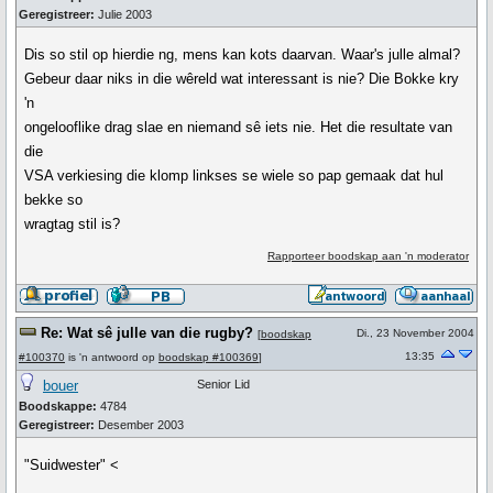
Geregistreer:
Julie 2003
Dis so stil op hierdie ng, mens kan kots daarvan. Waar's julle almal?
Gebeur daar niks in die wêreld wat interessant is nie? Die Bokke kry
'n
ongelooflike drag slae en niemand sê iets nie. Het die resultate van
die
VSA verkiesing die klomp linkses se wiele so pap gemaak dat hul
bekke so
wragtag stil is?
Rapporteer boodskap aan 'n moderator
Re: Wat sê julle van die rugby?
Di., 23 November 2004
[
boodskap
13:35
#100370
is 'n antwoord op
boodskap #100369
]
bouer
Senior Lid
Boodskappe:
4784
Geregistreer:
Desember 2003
"Suidwester" <