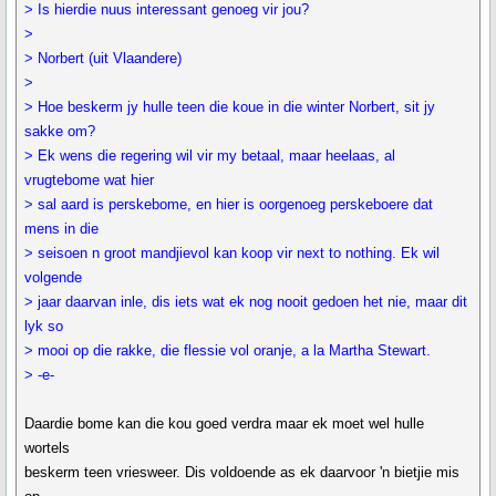
> Is hierdie nuus interessant genoeg vir jou?
>
> Norbert (uit Vlaandere)
>
> Hoe beskerm jy hulle teen die koue in die winter Norbert, sit jy
sakke om?
> Ek wens die regering wil vir my betaal, maar heelaas, al
vrugtebome wat hier
> sal aard is perskebome, en hier is oorgenoeg perskeboere dat
mens in die
> seisoen n groot mandjievol kan koop vir next to nothing. Ek wil
volgende
> jaar daarvan inle, dis iets wat ek nog nooit gedoen het nie, maar dit
lyk so
> mooi op die rakke, die flessie vol oranje, a la Martha Stewart.
> -e-
Daardie bome kan die kou goed verdra maar ek moet wel hulle
wortels
beskerm teen vriesweer. Dis voldoende as ek daarvoor 'n bietjie mis