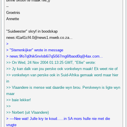
binne skoon te maak nie;))
--
Groetnis
Annette
"Suidwester" skryf in boodskap
news:41a41cf4.0@news1.mweb.co.za...
>
> "Sterrenkijker" wrote in message
> news:9fo7q0hik5nvlob6i7q5i567mg6fbaod0q@4ax.com...
>> On Wed, 24 Nov 2004 01:13:25 GMT, "Ellie" wrote:
>> Jy kan dalk van jou perske ook vonkelwyn maak! Ek weet nie of
>> vonkelwyn van perske ook in Suid-Afrika gemaak word maar hier
in
>> Vlaandere is mense wat daardie wyn brou. Perskewyn is ligte wyn
maar
>> baie lekker!
>>
>> Norbert (uit Vlaandere)
> ----Nee wat! Julle kry te koud......in SA mors hulle nie met die
vrugte