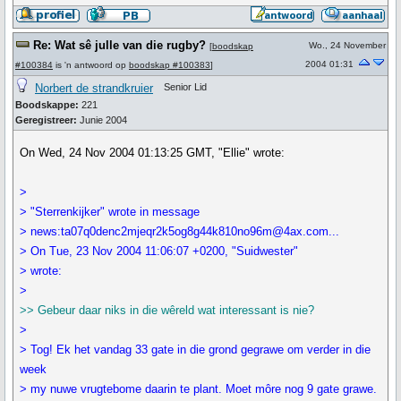
Re: Wat sê julle van die rugby?
Wo., 24 November
[
boodskap
2004 01:31
#100384
is 'n antwoord op
boodskap #100383
]
Norbert de strandkruier
Senior Lid
Boodskappe:
221
Geregistreer:
Junie 2004
On Wed, 24 Nov 2004 01:13:25 GMT, "Ellie" wrote:
>
> "Sterrenkijker" wrote in message
> news:ta07q0denc2mjeqr2k5og8g44k810no96m@4ax.com...
> On Tue, 23 Nov 2004 11:06:07 +0200, "Suidwester"
> wrote:
>
>> Gebeur daar niks in die wêreld wat interessant is nie?
>
> Tog! Ek het vandag 33 gate in die grond gegrawe om verder in die
week
> my nuwe vrugtebome daarin te plant. Moet môre nog 9 gate grawe.