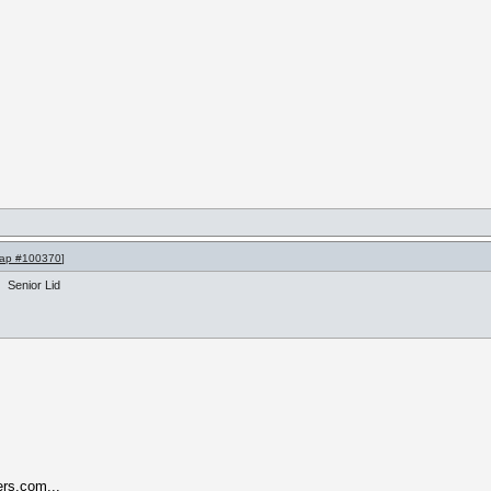
ap #100370
]
Senior Lid
rs.com...