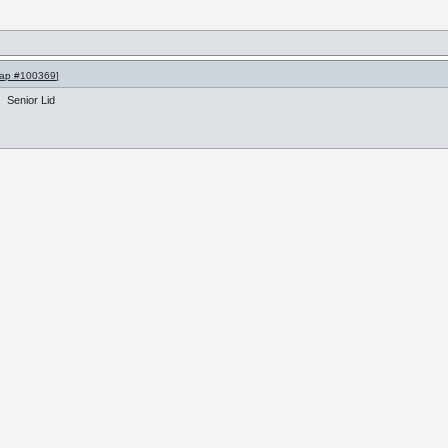
ap #100369
]
Senior Lid