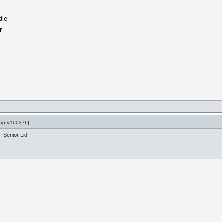
t
die
r
ap #100376
]
Senior Lid