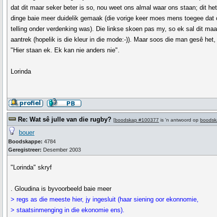
dat dit maar seker beter is so, nou weet ons almal waar ons staan; dit he
dinge baie meer duidelik gemaak (die vorige keer moes mens toegee dat 
telling onder verdenking was). Die linkse skoen pas my, so ek sal dit maa
aantrek (hopelik is die kleur in die mode:-)). Maar soos die man gesê het,
"Hier staan ek. Ek kan nie anders nie".
Lorinda
Re: Wat sê julle van die rugby?
[
boodskap #100377
is 'n antwoord op
boodsk
bouer
Boodskappe:
4784
Geregistreer:
Desember 2003
"Lorinda" skryf
. Gloudina is byvoorbeeld baie meer
> regs as die meeste hier, jy ingesluit (haar siening oor ekonnomie,
> staatsinmenging in die ekonomie ens).