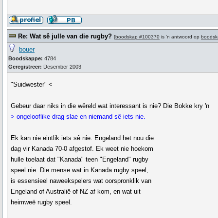
Re: Wat sê julle van die rugby?
[
boodskap #100370
is 'n antwoord op
boodsk
bouer
Boodskappe:
4784
Geregistreer:
Desember 2003
"Suidwester" <
Gebeur daar niks in die wêreld wat interessant is nie? Die Bokke kry 'n
> ongelooflike drag slae en niemand sê iets nie.
Ek kan nie eintlik iets sê nie. Engeland het nou die
dag vir Kanada 70-0 afgestof. Ek weet nie hoekom
hulle toelaat dat "Kanada" teen "Engeland" rugby
speel nie. Die mense wat in Kanada rugby speel,
is essensieel naweekspelers wat oorspronklik van
Engeland of Australië of NZ af kom, en wat uit
heimweë rugby speel.