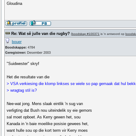
Gloudina
Re: Wat sê julle van die rugby?
[
boodskap #100371
is 'n antwoord op
boodsk
bouer
Boodskappe:
4784
Geregistreer:
Desember 2003
"Suidwester" skryf
Het die resultate van die
> VSA verkiesing die klomp linkses se wiele so pap gemaak dat hul bekk
> wragtag stil is?
Nee-wat jong. Mens slaak eintlik 'n sug van
verligting dat Bush nou uiteindelik sy eie gemors
sal moet opboet. As Kerry gewen het, sou
Kanada in 'n baie moeilike posisie gewees het,
want hulle sou op die kort term vir Kerry moes