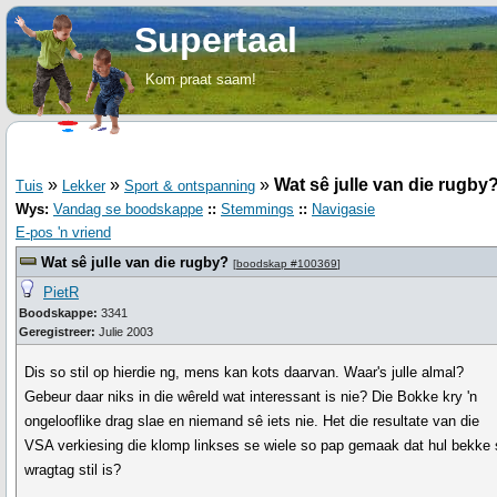
Supertaal
Kom praat saam!
»
»
»
Wat sê julle van die rugby
Tuis
Lekker
Sport & ontspanning
Wys:
Vandag se boodskappe
::
Stemmings
::
Navigasie
E-pos 'n vriend
Wat sê julle van die rugby?
[
boodskap #100369
]
PietR
Boodskappe:
3341
Geregistreer:
Julie 2003
Dis so stil op hierdie ng, mens kan kots daarvan. Waar's julle almal?
Gebeur daar niks in die wêreld wat interessant is nie? Die Bokke kry 'n
ongelooflike drag slae en niemand sê iets nie. Het die resultate van die
VSA verkiesing die klomp linkses se wiele so pap gemaak dat hul bekke 
wragtag stil is?