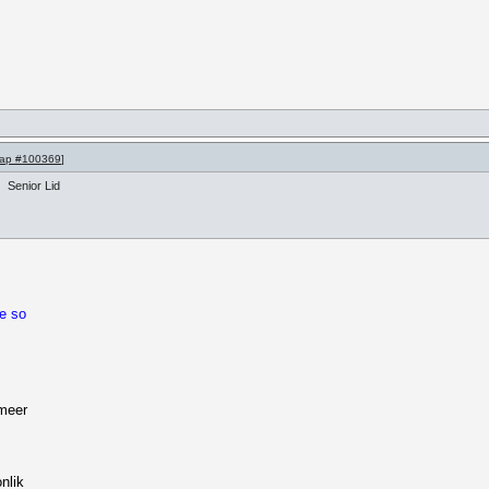
ap #100369
]
Senior Lid
e so
 meer
nlik