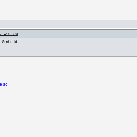
ap #100369
]
Senior Lid
e so