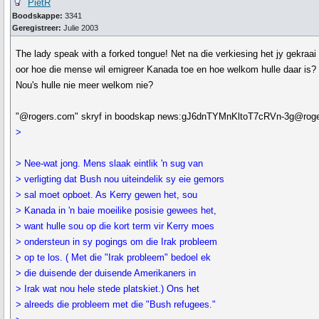
PietR
Boodskappe:
3341
Geregistreer:
Julie 2003
The lady speak with a forked tongue! Net na die verkiesing het jy gekraai
oor hoe die mense wil emigreer Kanada toe en hoe welkom hulle daar is?
Nou's hulle nie meer welkom nie?
"@rogers.com" skryf in boodskap news:gJ6dnTYMnKltoT7cRVn-3g@roge
>
> Nee-wat jong. Mens slaak eintlik 'n sug van
> verligting dat Bush nou uiteindelik sy eie gemors
> sal moet opboet. As Kerry gewen het, sou
> Kanada in 'n baie moeilike posisie gewees het,
> want hulle sou op die kort term vir Kerry moes
> ondersteun in sy pogings om die Irak probleem
> op te los. ( Met die "Irak probleem" bedoel ek
> die duisende der duisende Amerikaners in
> Irak wat nou hele stede platskiet.) Ons het
> alreeds die probleem met die "Bush refugees."