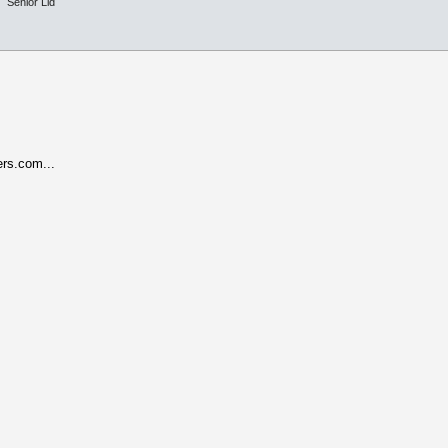
Senior Lid
rs.com...