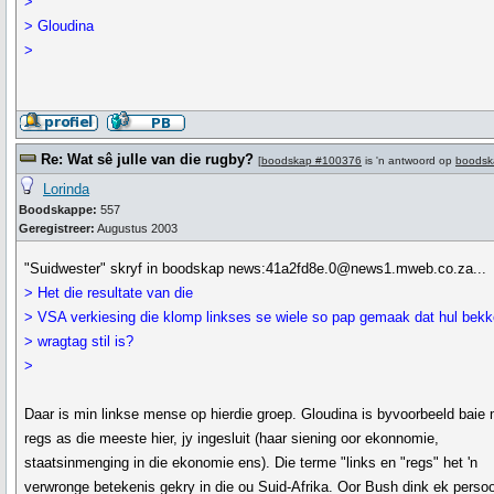
>
> Gloudina
>
Re: Wat sê julle van die rugby?
[
boodskap #100376
is 'n antwoord op
boodsk
Lorinda
Boodskappe:
557
Geregistreer:
Augustus 2003
"Suidwester" skryf in boodskap news:41a2fd8e.0@news1.mweb.co.za...
> Het die resultate van die
> VSA verkiesing die klomp linkses se wiele so pap gemaak dat hul bekk
> wragtag stil is?
>
Daar is min linkse mense op hierdie groep. Gloudina is byvoorbeeld baie
regs as die meeste hier, jy ingesluit (haar siening oor ekonnomie,
staatsinmenging in die ekonomie ens). Die terme "links en "regs" het 'n
verwronge betekenis gekry in die ou Suid-Afrika. Oor Bush dink ek persoo