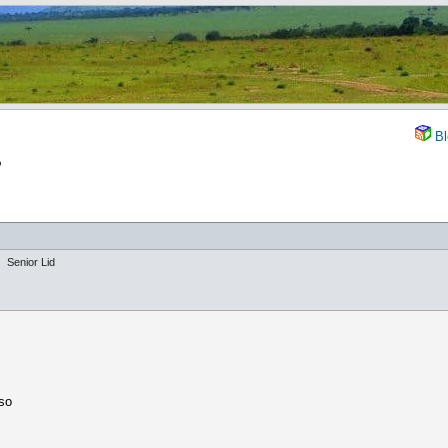
Bl
?
Senior Lid
so