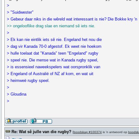
>
> "Suidwester"
> Gebeur daar niks in die wêreld wat interessant is nie? Die Bokke kry 'n
>> ongelooflike drag slae en niemand sê iets nie.
>
> Ek kan nie eintlik iets sê nie. Engeland het nou die
> dag vir Kanada 70-0 afgestof. Ek weet nie hoekom
> hulle toelaat dat "Kanada" teen "Engeland" rugby
> speel nie. Die mense wat in Kanada rugby speel,
> is essensieel naweekspelers wat oorspronklik van
> Engeland of Australië of NZ af kom, en wat uit
> heimweë rugby speel.
>
> Gloudina
>
Re: Wat sê julle van die rugby?
[
boodskap #100374
is 'n antwoord op
boodsk