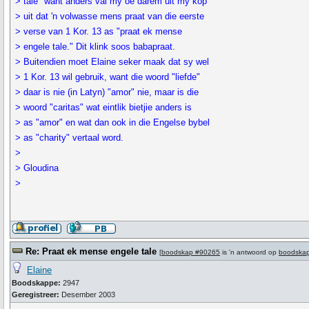
> tale" want anders val my oë darem uit my kop
> uit dat 'n volwasse mens praat van die eerste
> verse van 1 Kor. 13 as "praat ek mense
> engele tale." Dit klink soos babapraat.
> Buitendien moet Elaine seker maak dat sy wel
> 1 Kor. 13 wil gebruik, want die woord "liefde"
> daar is nie (in Latyn) "amor" nie, maar is die
> woord "caritas" wat eintlik bietjie anders is
> as "amor" en wat dan ook in die Engelse bybel
> as "charity" vertaal word.
>
> Gloudina
>
Re: Praat ek mense engele tale
[
boodskap #90265
is 'n antwoord op
boodska
Elaine
Boodskappe:
2947
Geregistreer:
Desember 2003