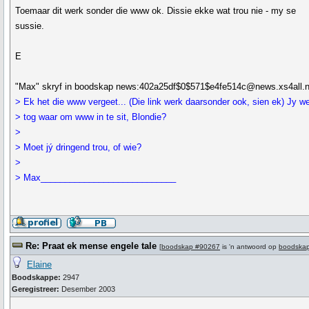
Toemaar dit werk sonder die www ok. Dissie ekke wat trou nie - my se
sussie.
E
"Max" skryf in boodskap news:402a25df$0$571$e4fe514c@news.xs4all.nl
> Ek het die www vergeet... (Die link werk daarsonder ook, sien ek) Jy w
> tog waar om www in te sit, Blondie?
>
> Moet jý dringend trou, of wie?
>
> Max____________________________
Re: Praat ek mense engele tale
[
boodskap #90267
is 'n antwoord op
boodska
Elaine
Boodskappe:
2947
Geregistreer:
Desember 2003