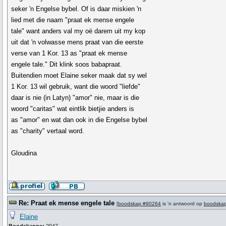
seker 'n Engelse bybel. Of is daar miskien 'n
lied met die naam "praat ek mense engele
tale" want anders val my oë darem uit my kop
uit dat 'n volwasse mens praat van die eerste
verse van 1 Kor. 13 as "praat ek mense
engele tale." Dit klink soos babapraat.
Buitendien moet Elaine seker maak dat sy wel
1 Kor. 13 wil gebruik, want die woord "liefde"
daar is nie (in Latyn) "amor" nie, maar is die
woord "caritas" wat eintlik bietjie anders is
as "amor" en wat dan ook in die Engelse bybel
as "charity" vertaal word.
Gloudina
Re: Praat ek mense engele tale
[
boodskap #90264
is 'n antwoord op
boodska
Elaine