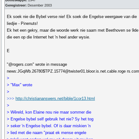
Boodskappe:
2947
Geregistreer:
Desember 2003
Ek soek nie die Bybel verse nie! Ek soek die Engelse weergawe van die
liedjie - Pinenuts!
Ek het een gekry, maar die woorde werk nie saam met Beethoven se 9de 
die een op die Internet het 'n heel ander wysie.
E
"@rogers.com" wrote in message
news:JGqWb.26780$TPZ.15774@twister01.bloor.is.net.cable.roge rs.com
>
> "Max" wrote
>
>>>
http://christiananswers.net/bible/1cor13.html
>
> Wêreld, kon Elaine nou nie maar sommer die
> Engelse bybel self gebruik het nie? Sy het tog
> seker 'n Engelse bybel. Of is daar miskien 'n
> lied met die naam "praat ek mense engele