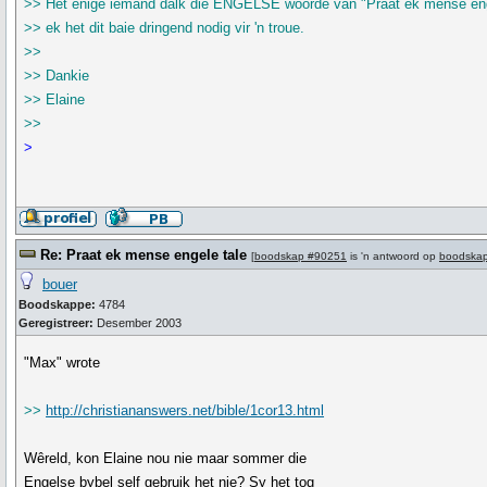
>> Het enige iemand dalk die ENGELSE woorde van "Praat ek mense enge
>> ek het dit baie dringend nodig vir 'n troue.
>>
>> Dankie
>> Elaine
>>
>
Re: Praat ek mense engele tale
[
boodskap #90251
is 'n antwoord op
boodska
bouer
Boodskappe:
4784
Geregistreer:
Desember 2003
"Max" wrote
>>
http://christiananswers.net/bible/1cor13.html
Wêreld, kon Elaine nou nie maar sommer die
Engelse bybel self gebruik het nie? Sy het tog