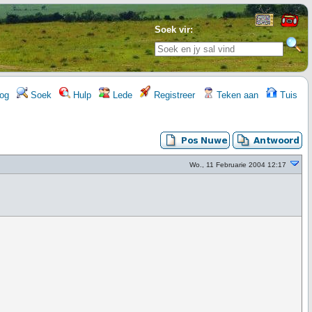
Soek vir:
og
Soek
Hulp
Lede
Registreer
Teken aan
Tuis
Wo., 11 Februarie 2004 12:17