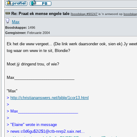
Re: Praat ek mense engele tale
[
boodskap #90247
is 'n antwoord op
boodska
Max
Boodskappe:
1496
Geregistreer:
Februarie 2004
Ek het die www vergeet... (Die link werk daarsonder ook, sien ek) Jy wee
tog waar om www in te sit, Blondie?
Moet jý dringend trou, of wie?
Max____________________________
"Max"
>
http://christiananswers.net/bible/1cor13.html
>
> Max____________________________
>
> "Elaine" wrote in message
> news:c0d6gu$2i2$1@ctb-nnrp2.saix.net...