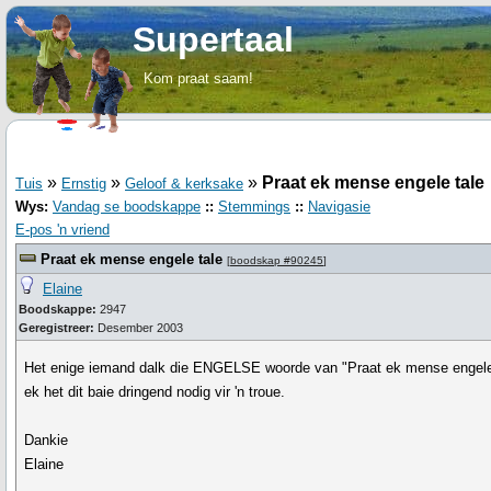
Supertaal
Kom praat saam!
»
»
»
Praat ek mense engele tale
Tuis
Ernstig
Geloof & kerksake
Wys:
Vandag se boodskappe
::
Stemmings
::
Navigasie
E-pos 'n vriend
Praat ek mense engele tale
[
boodskap #90245
]
Elaine
Boodskappe:
2947
Geregistreer:
Desember 2003
Het enige iemand dalk die ENGELSE woorde van "Praat ek mense engele 
ek het dit baie dringend nodig vir 'n troue.
Dankie
Elaine