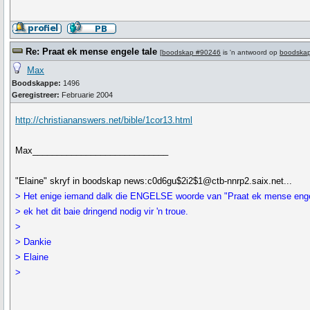
Re: Praat ek mense engele tale
[
boodskap #90246
is 'n antwoord op
boodska
Max
Boodskappe:
1496
Geregistreer:
Februarie 2004
http://christiananswers.net/bible/1cor13.html
Max____________________________
"Elaine" skryf in boodskap news:c0d6gu$2i2$1@ctb-nnrp2.saix.net...
> Het enige iemand dalk die ENGELSE woorde van "Praat ek mense engel
> ek het dit baie dringend nodig vir 'n troue.
>
> Dankie
> Elaine
>