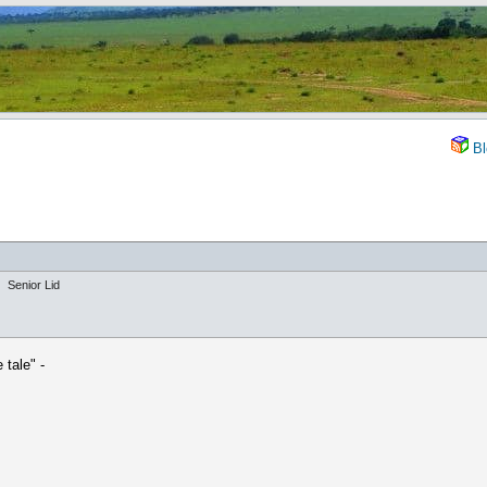
Bl
Senior Lid
tale" -