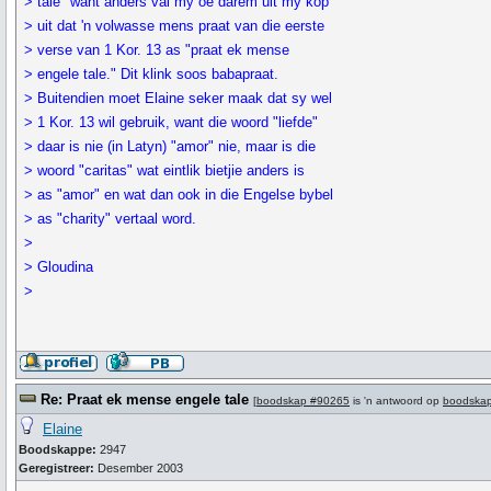
> tale" want anders val my oë darem uit my kop
> uit dat 'n volwasse mens praat van die eerste
> verse van 1 Kor. 13 as "praat ek mense
> engele tale." Dit klink soos babapraat.
> Buitendien moet Elaine seker maak dat sy wel
> 1 Kor. 13 wil gebruik, want die woord "liefde"
> daar is nie (in Latyn) "amor" nie, maar is die
> woord "caritas" wat eintlik bietjie anders is
> as "amor" en wat dan ook in die Engelse bybel
> as "charity" vertaal word.
>
> Gloudina
>
Re: Praat ek mense engele tale
[
boodskap #90265
is 'n antwoord op
boodska
Elaine
Boodskappe:
2947
Geregistreer:
Desember 2003