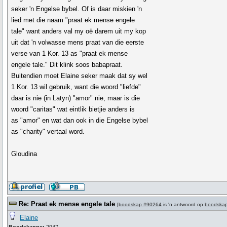
seker 'n Engelse bybel. Of is daar miskien 'n
lied met die naam "praat ek mense engele
tale" want anders val my oë darem uit my kop
uit dat 'n volwasse mens praat van die eerste
verse van 1 Kor. 13 as "praat ek mense
engele tale." Dit klink soos babapraat.
Buitendien moet Elaine seker maak dat sy wel
1 Kor. 13 wil gebruik, want die woord "liefde"
daar is nie (in Latyn) "amor" nie, maar is die
woord "caritas" wat eintlik bietjie anders is
as "amor" en wat dan ook in die Engelse bybel
as "charity" vertaal word.
Gloudina
Re: Praat ek mense engele tale
[
boodskap #90264
is 'n antwoord op
boodska
Elaine