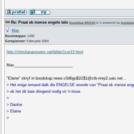
Re: Praat ek mense engele tale
[
boodskap #90246
is 'n antwoord op
boodska
Max
Boodskappe:
1496
Geregistreer:
Februarie 2004
http://christiananswers.net/bible/1cor13.html
Max____________________________
"Elaine" skryf in boodskap news:c0d6gu$2i2$1@ctb-nnrp2.saix.net...
> Het enige iemand dalk die ENGELSE woorde van "Praat ek mense engel
> ek het dit baie dringend nodig vir 'n troue.
>
> Dankie
> Elaine
>