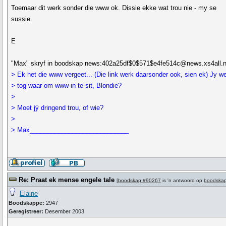
Toemaar dit werk sonder die www ok. Dissie ekke wat trou nie - my se
sussie.
E
"Max" skryf in boodskap news:402a25df$0$571$e4fe514c@news.xs4all.nl
> Ek het die www vergeet... (Die link werk daarsonder ook, sien ek) Jy w
> tog waar om www in te sit, Blondie?
>
> Moet jý dringend trou, of wie?
>
> Max____________________________
Re: Praat ek mense engele tale
[
boodskap #90267
is 'n antwoord op
boodska
Elaine
Boodskappe:
2947
Geregistreer:
Desember 2003