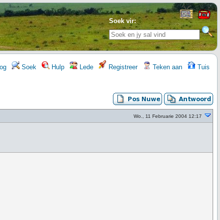
Soek vir:
og
Soek
Hulp
Lede
Registreer
Teken aan
Tuis
Wo., 11 Februarie 2004 12:17