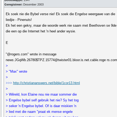
Boodskappe:
2947
Geregistreer:
Desember 2003
Ek soek nie die Bybel verse nie! Ek soek die Engelse weergawe van die
liedjie - Pinenuts!
Ek het een gekry, maar die woorde werk nie saam met Beethoven se 9de 
die een op die Internet het 'n heel ander wysie.
E
"@rogers.com" wrote in message
news:JGqWb.26780$TPZ.15774@twister01.bloor.is.net.cable.roge rs.com
>
> "Max" wrote
>
>>>
http://christiananswers.net/bible/1cor13.html
>
> Wêreld, kon Elaine nou nie maar sommer die
> Engelse bybel self gebruik het nie? Sy het tog
> seker 'n Engelse bybel. Of is daar miskien 'n
> lied met die naam "praat ek mense engele