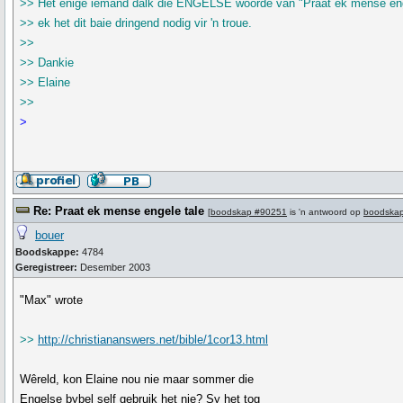
>> Het enige iemand dalk die ENGELSE woorde van "Praat ek mense enge
>> ek het dit baie dringend nodig vir 'n troue.
>>
>> Dankie
>> Elaine
>>
>
Re: Praat ek mense engele tale
[
boodskap #90251
is 'n antwoord op
boodska
bouer
Boodskappe:
4784
Geregistreer:
Desember 2003
"Max" wrote
>>
http://christiananswers.net/bible/1cor13.html
Wêreld, kon Elaine nou nie maar sommer die
Engelse bybel self gebruik het nie? Sy het tog