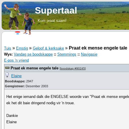
Supertaal
Kom praat saam!
»
»
»
Praat ek mense engele tale
Tuis
Ernstig
Geloof & kerksake
Wys:
Vandag se boodskappe
::
Stemmings
::
Navigasie
E-pos 'n vriend
Praat ek mense engele tale
[
boodskap #90245
]
Elaine
Boodskappe:
2947
Geregistreer:
Desember 2003
Het enige iemand dalk die ENGELSE woorde van "Praat ek mense engele 
ek het dit baie dringend nodig vir 'n troue.
Dankie
Elaine