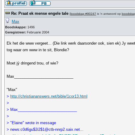
Re: Praat ek mense engele tale
[
boodskap #90247
is 'n antwoord op
boodska
Max
Boodskappe:
1496
Geregistreer:
Februarie 2004
Ek het die www vergeet... (Die link werk daarsonder ook, sien ek) Jy wee
tog waar om www in te sit, Blondie?
Moet jý dringend trou, of wie?
Max____________________________
"Max"
>
http://christiananswers.net/bible/1cor13.html
>
> Max____________________________
>
> "Elaine" wrote in message
> news:c0d6gu$2i2$1@ctb-nnrp2.saix.net...