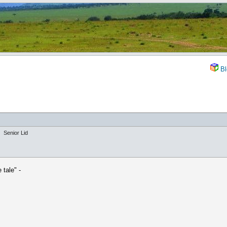
Bl
Senior Lid
tale" -