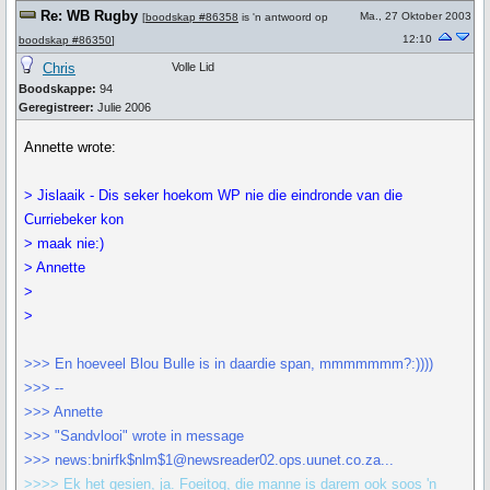
Re: WB Rugby
Ma., 27 Oktober 2003
[
boodskap #86358
is 'n antwoord op
12:10
boodskap #86350
]
Chris
Volle Lid
Boodskappe:
94
Geregistreer:
Julie 2006
Annette wrote:
> Jislaaik - Dis seker hoekom WP nie die eindronde van die
Curriebeker kon
> maak nie:)
> Annette
>
>
>>> En hoeveel Blou Bulle is in daardie span, mmmmmmm?:))))
>>> --
>>> Annette
>>> "Sandvlooi" wrote in message
>>> news:bnirfk$nlm$1@newsreader02.ops.uunet.co.za...
>>>> Ek het gesien, ja. Foeitog, die manne is darem ook soos 'n