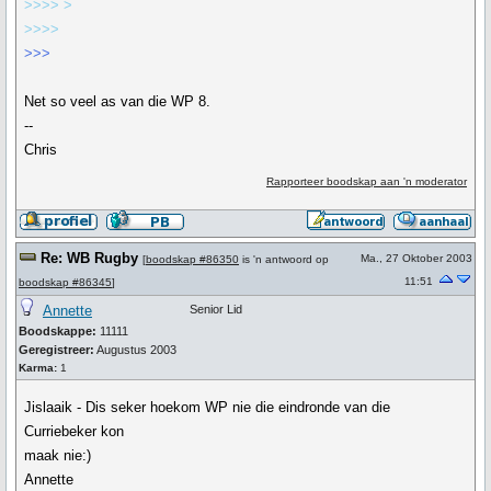
>>>> >
>>>>
>>>
Net so veel as van die WP 8.
--
Chris
Rapporteer boodskap aan 'n moderator
Re: WB Rugby
Ma., 27 Oktober 2003
[
boodskap #86350
is 'n antwoord op
11:51
boodskap #86345
]
Annette
Senior Lid
Boodskappe:
11111
Geregistreer:
Augustus 2003
Karma:
1
Jislaaik - Dis seker hoekom WP nie die eindronde van die
Curriebeker kon
maak nie:)
Annette