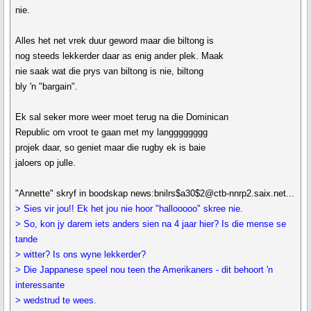
nie.
Alles het net vrek duur geword maar die biltong is
nog steeds lekkerder daar as enig ander plek. Maak
nie saak wat die prys van biltong is nie, biltong
bly 'n "bargain".
Ek sal seker more weer moet terug na die Dominican
Republic om vroot te gaan met my langggggggg
projek daar, so geniet maar die rugby ek is baie
jaloers op julle.
"Annette" skryf in boodskap news:bnilrs$a30$2@ctb-nnrp2.saix.net...
> Sies vir jou!! Ek het jou nie hoor "hallooooo" skree nie.
> So, kon jy darem iets anders sien na 4 jaar hier? Is die mense se
tande
> witter? Is ons wyne lekkerder?
> Die Jappanese speel nou teen the Amerikaners - dit behoort 'n
interessante
> wedstrud te wees.