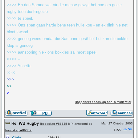
>>>> En dan Samoa wat vir die mense gewys het hoe om goeie
rugby teen die Engelse
>>>> te speel.
>>>> Ons span gaan harde bene teen hulle kou - en ek dink nie net
bloot kwaad
>>>> genoeg wees omdat die Samoane gesê het hul kan die bokke
klop is genoeg
>>>> aansporing nie - ons bokkies sal moet speel.
>>>> --
>>>> Annette
>>>>
>>>
>>
>
Rapporteer boodskap aan 'n moderator
Re: WB Rugby
Ma., 27 Oktober 2003
[
boodskap #86345
is 'n antwoord op
11:22
boodskap #86339
]
Volle Lid