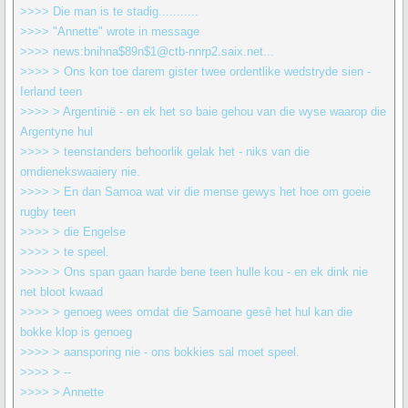
>>>> Die man is te stadig...........
>>>> "Annette" wrote in message
>>>> news:bnihna$89n$1@ctb-nnrp2.saix.net...
>>>> > Ons kon toe darem gister twee ordentlike wedstryde sien -
Ierland teen
>>>> > Argentinië - en ek het so baie gehou van die wyse waarop die
Argentyne hul
>>>> > teenstanders behoorlik gelak het - niks van die
omdienekswaaiery nie.
>>>> > En dan Samoa wat vir die mense gewys het hoe om goeie
rugby teen
>>>> > die Engelse
>>>> > te speel.
>>>> > Ons span gaan harde bene teen hulle kou - en ek dink nie
net bloot kwaad
>>>> > genoeg wees omdat die Samoane gesê het hul kan die
bokke klop is genoeg
>>>> > aansporing nie - ons bokkies sal moet speel.
>>>> > --
>>>> > Annette