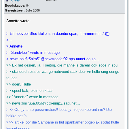
Chris
Boodskappe:
94
Geregistreer:
Julie 2006
Annette wrote:
> En hoeveel Blou Bulle is in daardie span, mmmmmmm?:))))
> --
> Annette
> "Sandvlooi" wrote in message
> news:bnirfk$nlm$1@newsreader02.ops.uunet.co.za...
>> Ek het gesien, ja. Foeitog, die manne is darem ook soos 'n spul
>> standerd sessies wat gemotiveerd raak deur vir hulle sing-songs
te laat
>> doen. Hulle
>> speel kak, plein en klaar.
>> "Annette" wrote in message
>> news:bnilru$a30$6@ctb-nnrp2.saix.net...
>>> Oe, jy is so pessimisties!! Lees jy nie jou koerant nie? Die
bokke het 'n
>>> artikel oor die Samoane in hul spankamer opgeplak sodat hulle
kwaad genoeg