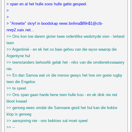
> span en al het hulle soos hulle gatte gespeel.
>
>
> "Annette" skryf in boodskap news:bnihna$89n$1@ctb-
nnrp2.saix.net...
>> Ons kon toe darem gister twee ordentlike wedstryde sien - Ierland
teen
>> Argentinié - en ek het so baie gehou van die wyse waarop die
Argentyne hul
>> teenstanders behoorlik gelak het - niks van die omdienekswaaiery
nie.
>> En dan Samoa wat vir die mense gewys het hoe om goeie rugby
teen die Engelse
>> te speel.
>> Ons span gaan harde bene teen hulle kou - en ek dink nie net
bloot kwaad
>> genoeg wees omdat die Samoane gesê het hul kan die bokke
klop is genoeg
>> aansporing nie - ons bokkies sal moet speel.
>> --