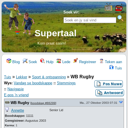
Soek vir:
Supertaal
Kom praat saam!
Blog
Soek
Hulp
Lede
Registreer
Teken aan
Tuis
»
»
»
WB Rugby
Tuis
Lekker
Sport & ontspanning
Wys:
Vandag se boodskappe
::
Stemmings
::
Navigasie
E-pos 'n vriend
WB Rugby
Ma., 27 Oktober 2003 07:31
[
boodskap #86299
]
Annette
Senior Lid
Boodskappe:
11111
Geregistreer:
Augustus 2003
Karma:
1