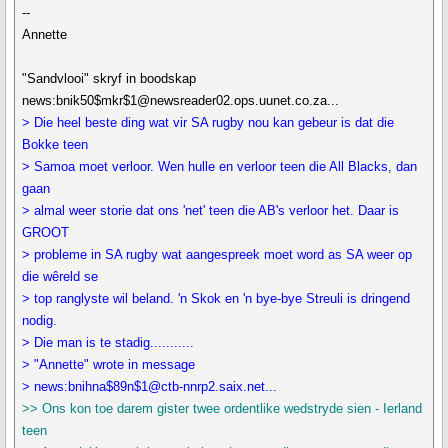
--
Annette
"Sandvlooi" skryf in boodskap
news:bnik50$mkr$1@newsreader02.ops.uunet.co.za...
> Die heel beste ding wat vir SA rugby nou kan gebeur is dat die
Bokke teen
> Samoa moet verloor. Wen hulle en verloor teen die All Blacks, dan
gaan
> almal weer storie dat ons 'net' teen die AB's verloor het. Daar is
GROOT
> probleme in SA rugby wat aangespreek moet word as SA weer op
die wêreld se
> top ranglyste wil beland. 'n Skok en 'n bye-bye Streuli is dringend
nodig.
> Die man is te stadig...........
> "Annette" wrote in message
> news:bnihna$89n$1@ctb-nnrp2.saix.net...
>> Ons kon toe darem gister twee ordentlike wedstryde sien - Ierland
teen