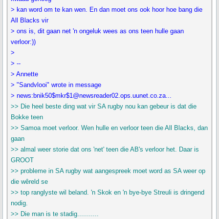
> kan word om te kan wen. En dan moet ons ook hoor hoe bang die
All Blacks vir
> ons is, dit gaan net 'n ongeluk wees as ons teen hulle gaan
verloor:))
>
> --
> Annette
> "Sandvlooi" wrote in message
> news:bnik50$mkr$1@newsreader02.ops.uunet.co.za...
>> Die heel beste ding wat vir SA rugby nou kan gebeur is dat die
Bokke teen
>> Samoa moet verloor. Wen hulle en verloor teen die All Blacks, dan
gaan
>> almal weer storie dat ons 'net' teen die AB's verloor het. Daar is
GROOT
>> probleme in SA rugby wat aangespreek moet word as SA weer op
die wêreld se
>> top ranglyste wil beland. 'n Skok en 'n bye-bye Streuli is dringend
nodig.
>> Die man is te stadig...........