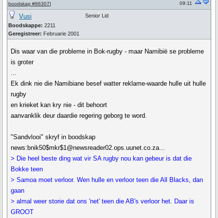
09:11
boodskap #86307
]
Vusi
Senior Lid
Boodskappe:
2211
Geregistreer:
Februarie 2001
Dis waar van die probleme in Bok-rugby - maar Namibië se probleme
is groter
...
Ek dink nie die Namibiane besef watter reklame-waarde hulle uit hulle
rugby
en krieket kan kry nie - dit behoort
aanvanklik deur daardie regering geborg te word.
"Sandvlooi" skryf in boodskap
news:bnik50$mkr$1@newsreader02.ops.uunet.co.za...
> Die heel beste ding wat vir SA rugby nou kan gebeur is dat die
Bokke teen
> Samoa moet verloor. Wen hulle en verloor teen die All Blacks, dan
gaan
> almal weer storie dat ons 'net' teen die AB's verloor het. Daar is
GROOT