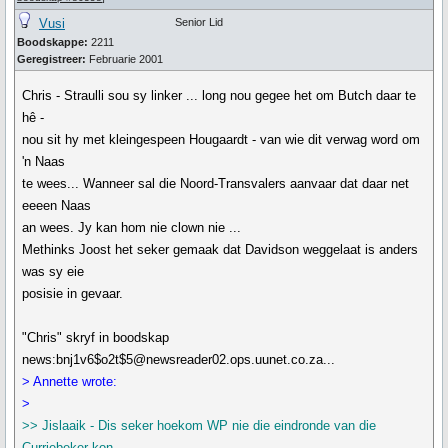
Vusi
Senior Lid
Boodskappe:
2211
Geregistreer:
Februarie 2001
Chris - Straulli sou sy linker ... long nou gegee het om Butch daar te
hê -
nou sit hy met kleingespeen Hougaardt - van wie dit verwag word om
'n Naas
te wees... Wanneer sal die Noord-Transvalers aanvaar dat daar net
eeeen Naas
an wees. Jy kan hom nie clown nie ...
Methinks Joost het seker gemaak dat Davidson weggelaat is anders
was sy eie
posisie in gevaar.
"Chris" skryf in boodskap
news:bnj1v6$o2t$5@newsreader02.ops.uunet.co.za...
> Annette wrote:
>
>> Jislaaik - Dis seker hoekom WP nie die eindronde van die
Curriebeker kon