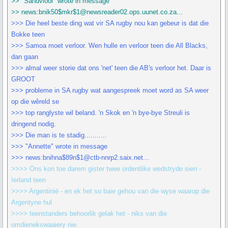
>> "Sandvlooi" wrote in message
>> news:bnik50$mkr$1@newsreader02.ops.uunet.co.za...
>>> Die heel beste ding wat vir SA rugby nou kan gebeur is dat die
Bokke teen
>>> Samoa moet verloor. Wen hulle en verloor teen die All Blacks,
dan gaan
>>> almal weer storie dat ons 'net' teen die AB's verloor het. Daar is
GROOT
>>> probleme in SA rugby wat aangespreek moet word as SA weer
op die wêreld se
>>> top ranglyste wil beland. 'n Skok en 'n bye-bye Streuli is
dringend nodig.
>>> Die man is te stadig...........
>>> "Annette" wrote in message
>>> news:bnihna$89n$1@ctb-nnrp2.saix.net...
>>>> Ons kon toe darem gister twee ordentlike wedstryde sien -
Ierland teen
>>>> Argentinié - en ek het so baie gehou van die wyse waarop die
Argentyne hul
>>>> teenstanders behoorlik gelak het - niks van die
omdienekswaaiery nie.