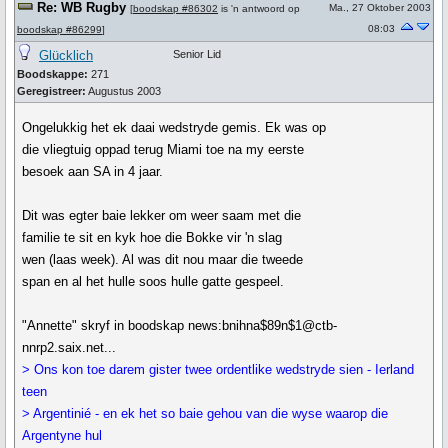
Re: WB Rugby
Ma., 27 Oktober 2003
[
boodskap #86302
is 'n antwoord op
08:03
boodskap #86299
]
Glücklich
Senior Lid
Boodskappe:
271
Geregistreer:
Augustus 2003
Ongelukkig het ek daai wedstryde gemis. Ek was op
die vliegtuig oppad terug Miami toe na my eerste
besoek aan SA in 4 jaar.
Dit was egter baie lekker om weer saam met die
familie te sit en kyk hoe die Bokke vir 'n slag
wen (laas week). Al was dit nou maar die tweede
span en al het hulle soos hulle gatte gespeel.
"Annette" skryf in boodskap news:bnihna$89n$1@ctb-
nnrp2.saix.net...
> Ons kon toe darem gister twee ordentlike wedstryde sien - Ierland
teen
> Argentinié - en ek het so baie gehou van die wyse waarop die
Argentyne hul