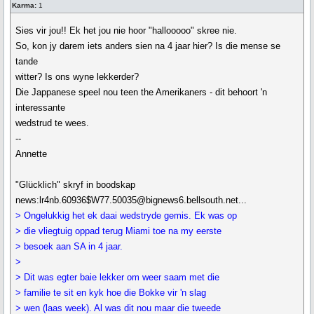
Karma:
1
Sies vir jou!! Ek het jou nie hoor "hallooooo" skree nie.
So, kon jy darem iets anders sien na 4 jaar hier? Is die mense se
tande
witter? Is ons wyne lekkerder?
Die Jappanese speel nou teen the Amerikaners - dit behoort 'n
interessante
wedstrud te wees.
--
Annette
"Glücklich" skryf in boodskap
news:lr4nb.60936$W77.50035@bignews6.bellsouth.net...
> Ongelukkig het ek daai wedstryde gemis. Ek was op
> die vliegtuig oppad terug Miami toe na my eerste
> besoek aan SA in 4 jaar.
>
> Dit was egter baie lekker om weer saam met die
> familie te sit en kyk hoe die Bokke vir 'n slag
> wen (laas week). Al was dit nou maar die tweede