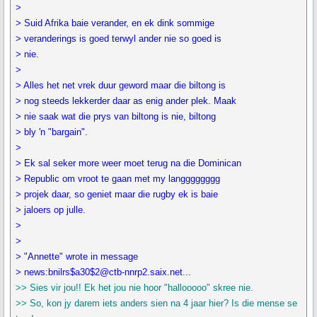
>
> Suid Afrika baie verander, en ek dink sommige
> veranderings is goed terwyl ander nie so goed is
> nie.
>
> Alles het net vrek duur geword maar die biltong is
> nog steeds lekkerder daar as enig ander plek. Maak
> nie saak wat die prys van biltong is nie, biltong
> bly 'n "bargain".
>
> Ek sal seker more weer moet terug na die Dominican
> Republic om vroot te gaan met my langggggggg
> projek daar, so geniet maar die rugby ek is baie
> jaloers op julle.
>
>
> "Annette" wrote in message
> news:bnilrs$a30$2@ctb-nnrp2.saix.net...
>> Sies vir jou!! Ek het jou nie hoor "hallooooo" skree nie.
>> So, kon jy darem iets anders sien na 4 jaar hier? Is die mense se