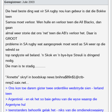
Geregistreer:
Julie 2003
Die heel beste ding wat vir SA rugby nou kan gebeur is dat die Bokke
teen
Samoa moet verloor. Wen hulle en verloor teen die All Blacks, dan
gaan
almal weer storie dat ons 'net' teen die AB's verloor het. Daar is
GROOT
probleme in SA rugby wat aangespreek moet word as SA weer op die
wêreld se
top ranglyste wil beland. 'n Skok en 'n bye-bye Streuli is dringend
nodig.
Die man is te stadig...........
"Annette" skryf in boodskap news:bnihna$89n$1@ctb-
nnrp2.saix.net...
> Ons kon toe darem gister twee ordentlike wedstryde sien - Ierland
teen
> Argentinié - en ek het so baie gehou van die wyse waarop die
Argentyne hul
> teenstanders behoorlik gelak het - niks van die omdienekswaaiery