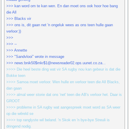
>>> kan word om te kan wen. En dan moet ons ook hoor hoe bang
die All
>>> Blacks vir
>>> ons is, dit gaan net 'n ongeluk wees as ons teen hulle gaan
verloor:))
>>>
>>> --
>>> Annette
>>> "Sandvlooi" wrote in message
>>> news:bnik50$mkr$1@newsreader02.ops.uunet.co.za...
>>>> Die heel beste ding wat vir SA rugby nou kan gebeur is dat die
Bokke teen
>>>> Samoa moet verloor. Wen hulle en verloor teen die All Blacks,
dan gaan
>>>> almal weer storie dat ons 'net' teen die AB's verloor het. Daar is
GROOT
>>>> probleme in SA rugby wat aangespreek moet word as SA weer
op die wêreld se
>>>> top ranglyste wil beland. 'n Skok en 'n bye-bye Streuli is
dringend nodig.