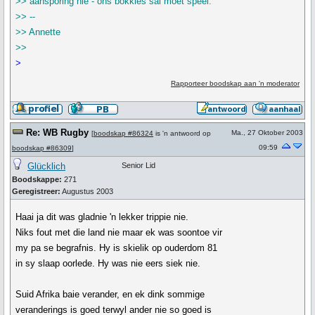
>> aansporing nie - ons bokkies sal moet speel.
>> --
>> Annette
>>
>
Rapporteer boodskap aan 'n moderator
Re: WB Rugby
Ma., 27 Oktober 2003
[
boodskap #86324
is 'n antwoord op
09:59
boodskap #86309
]
Glücklich
Senior Lid
Boodskappe:
271
Geregistreer:
Augustus 2003
Haai ja dit was gladnie 'n lekker trippie nie.
Niks fout met die land nie maar ek was soontoe vir
my pa se begrafnis. Hy is skielik op ouderdom 81
in sy slaap oorlede. Hy was nie eers siek nie.
Suid Afrika baie verander, en ek dink sommige
veranderings is goed terwyl ander nie so goed is