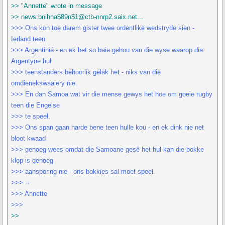
>> "Annette" wrote in message
>> news:bnihna$89n$1@ctb-nnrp2.saix.net...
>>> Ons kon toe darem gister twee ordentlike wedstryde sien -
Ierland teen
>>> Argentinié - en ek het so baie gehou van die wyse waarop die
Argentyne hul
>>> teenstanders behoorlik gelak het - niks van die
omdienekswaaiery nie.
>>> En dan Samoa wat vir die mense gewys het hoe om goeie rugby
teen die Engelse
>>> te speel.
>>> Ons span gaan harde bene teen hulle kou - en ek dink nie net
bloot kwaad
>>> genoeg wees omdat die Samoane gesê het hul kan die bokke
klop is genoeg
>>> aansporing nie - ons bokkies sal moet speel.
>>> --
>>> Annette
>>>
>>