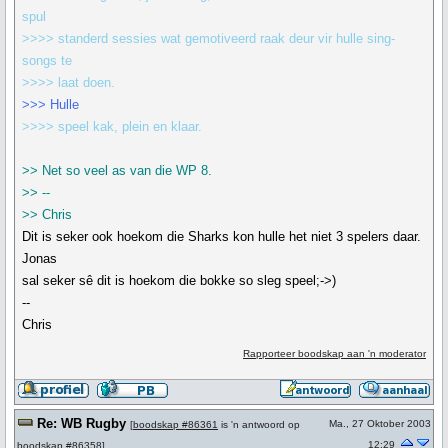
spul
>>>> standerd sessies wat gemotiveerd raak deur vir hulle sing-
songs te
>>>> laat doen.
>>> Hulle
>>>> speel kak, plein en klaar.
>> Net so veel as van die WP 8.
>> --
>> Chris
Dit is seker ook hoekom die Sharks kon hulle het niet 3 spelers daar.
Jonas
sal seker sê dit is hoekom die bokke so sleg speel;->)
--
Chris
Rapporteer boodskap aan 'n moderator
Re: WB Rugby
Ma., 27 Oktober 2003
[
boodskap #86361
is 'n antwoord op
12:29
boodskap #86358
]