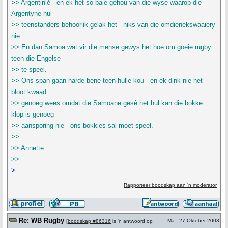
>> Argentinié - en ek het so baie gehou van die wyse waarop die
Argentyne hul
>> teenstanders behoorlik gelak het - niks van die omdienekswaaiery
nie.
>> En dan Samoa wat vir die mense gewys het hoe om goeie rugby
teen die Engelse
>> te speel.
>> Ons span gaan harde bene teen hulle kou - en ek dink nie net
bloot kwaad
>> genoeg wees omdat die Samoane gesê het hul kan die bokke
klop is genoeg
>> aansporing nie - ons bokkies sal moet speel.
>> --
>> Annette
>>
>
Rapporteer boodskap aan 'n moderator
Re: WB Rugby
Ma., 27 Oktober 2003
[
boodskap #86316
is 'n antwoord op