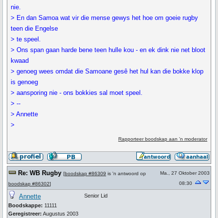
nie.
> En dan Samoa wat vir die mense gewys het hoe om goeie rugby
teen die Engelse
> te speel.
> Ons span gaan harde bene teen hulle kou - en ek dink nie net bloot
kwaad
> genoeg wees omdat die Samoane gesê het hul kan die bokke klop
is genoeg
> aansporing nie - ons bokkies sal moet speel.
> --
> Annette
>
Rapporteer boodskap aan 'n moderator
Re: WB Rugby
Ma., 27 Oktober 2003
[
boodskap #86309
is 'n antwoord op
08:30
boodskap #86302
]
Annette
Senior Lid
Boodskappe:
11111
Geregistreer:
Augustus 2003