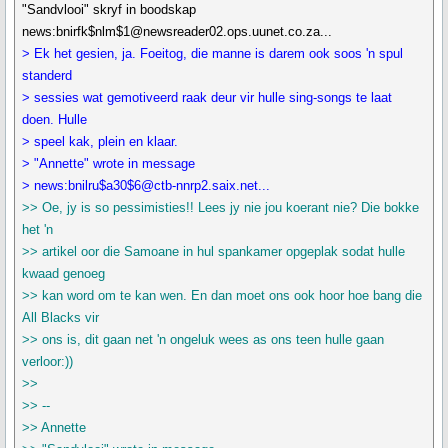
"Sandvlooi" skryf in boodskap
news:bnirfk$nlm$1@newsreader02.ops.uunet.co.za...
> Ek het gesien, ja. Foeitog, die manne is darem ook soos 'n spul
standerd
> sessies wat gemotiveerd raak deur vir hulle sing-songs te laat
doen. Hulle
> speel kak, plein en klaar.
> "Annette" wrote in message
> news:bnilru$a30$6@ctb-nnrp2.saix.net...
>> Oe, jy is so pessimisties!! Lees jy nie jou koerant nie? Die bokke
het 'n
>> artikel oor die Samoane in hul spankamer opgeplak sodat hulle
kwaad genoeg
>> kan word om te kan wen. En dan moet ons ook hoor hoe bang die
All Blacks vir
>> ons is, dit gaan net 'n ongeluk wees as ons teen hulle gaan
verloor:))
>>
>> --
>> Annette