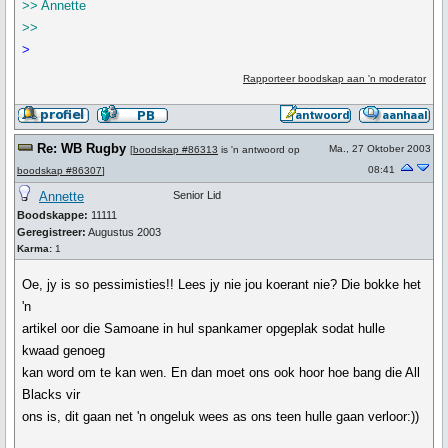
>> Annette
>>
>
Rapporteer boodskap aan 'n moderator
Re: WB Rugby
Ma., 27 Oktober 2003
[
boodskap #86313
is 'n antwoord op
08:41
boodskap #86307
]
Annette
Senior Lid
Boodskappe:
11111
Geregistreer:
Augustus 2003
Karma:
1
Oe, jy is so pessimisties!! Lees jy nie jou koerant nie? Die bokke het
'n
artikel oor die Samoane in hul spankamer opgeplak sodat hulle
kwaad genoeg
kan word om te kan wen. En dan moet ons ook hoor hoe bang die All
Blacks vir
ons is, dit gaan net 'n ongeluk wees as ons teen hulle gaan verloor:))