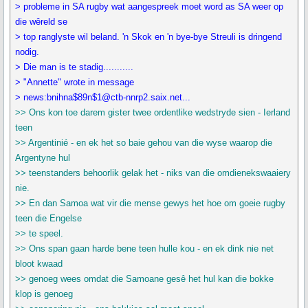
> probleme in SA rugby wat aangespreek moet word as SA weer op
die wêreld se
> top ranglyste wil beland. 'n Skok en 'n bye-bye Streuli is dringend
nodig.
> Die man is te stadig...........
> "Annette" wrote in message
> news:bnihna$89n$1@ctb-nnrp2.saix.net...
>> Ons kon toe darem gister twee ordentlike wedstryde sien - Ierland
teen
>> Argentinié - en ek het so baie gehou van die wyse waarop die
Argentyne hul
>> teenstanders behoorlik gelak het - niks van die omdienekswaaiery
nie.
>> En dan Samoa wat vir die mense gewys het hoe om goeie rugby
teen die Engelse
>> te speel.
>> Ons span gaan harde bene teen hulle kou - en ek dink nie net
bloot kwaad
>> genoeg wees omdat die Samoane gesê het hul kan die bokke
klop is genoeg