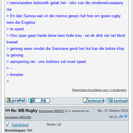
> teenstanders behoorlik gelak het - niks van die omdienekswaaiery
nie.
> En dan Samoa wat vir die mense gewys het hoe om goeie rugby
teen die Engelse
> te speel.
> Ons span gaan harde bene teen hulle kou - en ek dink nie net bloot
kwaad
> genoeg wees omdat die Samoane gesê het hul kan die bokke klop
is genoeg
> aansporing nie - ons bokkies sal moet speel.
> --
> Annette
>
Rapporteer boodskap aan 'n moderator
Re: WB Rugby
Ma., 27 Oktober 2003
[
boodskap #86307
is 'n antwoord op
08:14
boodskap #86299
]
Sandvlooi
Senior Lid
Boodskappe:
484