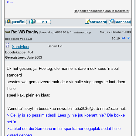
> --
Rapporteer boodskap aan 'n moderator
Re: WB Rugby
Ma., 27 Oktober 2003
[
boodskap #86330
is 'n antwoord op
10:19
boodskap #86313
]
Sandvlooi
Senior Lid
Boodskappe:
484
Geregistreer:
Julie 2003
Ek het gesien, ja. Foeitog, die manne is darem ook soos 'n spul
standerd
sessies wat gemotiveerd raak deur vir hulle sing-songs te laat doen.
Hulle
speel kak, plein en klaar.
"Annette" skryf in boodskap news:bnilru$a30$6@ctb-nnrp2.saix.net...
> Oe, jy is so pessimisties!! Lees jy nie jou koerant nie? Die bokke
het 'n
> artikel oor die Samoane in hul spankamer opgeplak sodat hulle
kwaad genoeg