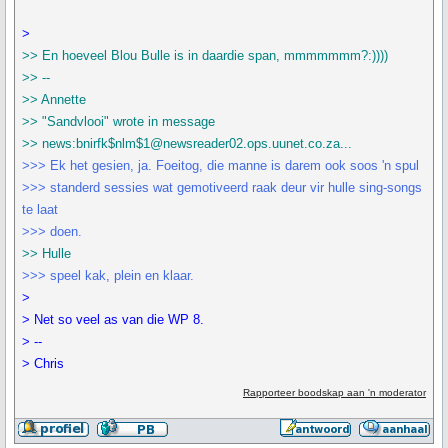
>
>> En hoeveel Blou Bulle is in daardie span, mmmmmmm?:))))
>> --
>> Annette
>> "Sandvlooi" wrote in message
>> news:bnirfk$nlm$1@newsreader02.ops.uunet.co.za...
>>> Ek het gesien, ja. Foeitog, die manne is darem ook soos 'n spul
>>> standerd sessies wat gemotiveerd raak deur vir hulle sing-songs
te laat
>>> doen.
>> Hulle
>>> speel kak, plein en klaar.
>
> Net so veel as van die WP 8.
> --
> Chris
Rapporteer boodskap aan 'n moderator