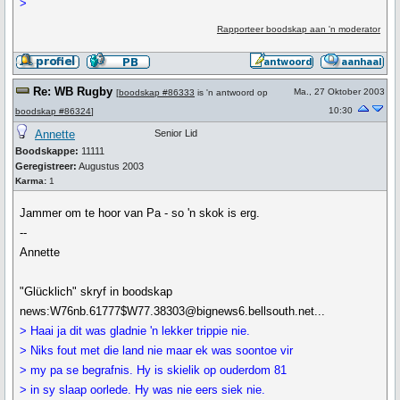
>
Rapporteer boodskap aan 'n moderator
Re: WB Rugby
Ma., 27 Oktober 2003
[
boodskap #86333
is 'n antwoord op
10:30
boodskap #86324
]
Annette
Senior Lid
Boodskappe:
11111
Geregistreer:
Augustus 2003
Karma:
1
Jammer om te hoor van Pa - so 'n skok is erg.
--
Annette
"Glücklich" skryf in boodskap
news:W76nb.61777$W77.38303@bignews6.bellsouth.net...
> Haai ja dit was gladnie 'n lekker trippie nie.
> Niks fout met die land nie maar ek was soontoe vir
> my pa se begrafnis. Hy is skielik op ouderdom 81
> in sy slaap oorlede. Hy was nie eers siek nie.