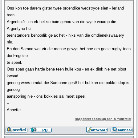
Ons kon toe darem gister twee ordentlike wedstryde sien - Ierland
teen
Argentinié - en ek het so baie gehou van die wyse waarop die
Argentyne hul
teenstanders behoorlik gelak het - niks van die omdienekswaaiery
nie.
En dan Samoa wat vir die mense gewys het hoe om goeie rugby teen
die Engelse
te speel.
Ons span gaan harde bene teen hulle kou - en ek dink nie net bloot
kwaad
genoeg wees omdat die Samoane gesê het hul kan die bokke klop is
genoeg
aansporing nie - ons bokkies sal moet speel.
--
Annette
Rapporteer boodskap aan 'n moderator