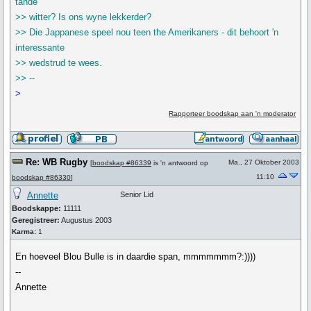
tande
>> witter? Is ons wyne lekkerder?
>> Die Jappanese speel nou teen the Amerikaners - dit behoort 'n
interessante
>> wedstrud te wees.
>> --
>
Rapporteer boodskap aan 'n moderator
Re: WB Rugby
Ma., 27 Oktober 2003
[
boodskap #86339
is 'n antwoord op
11:10
boodskap #86330
]
Annette
Senior Lid
Boodskappe:
11111
Geregistreer:
Augustus 2003
Karma:
1
En hoeveel Blou Bulle is in daardie span, mmmmmmm?:))))
--
Annette