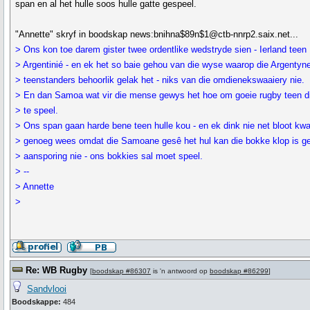
span en al het hulle soos hulle gatte gespeel.
"Annette" skryf in boodskap news:bnihna$89n$1@ctb-nnrp2.saix.net...
> Ons kon toe darem gister twee ordentlike wedstryde sien - Ierland teen
> Argentinié - en ek het so baie gehou van die wyse waarop die Argentyne
> teenstanders behoorlik gelak het - niks van die omdienekswaaiery nie.
> En dan Samoa wat vir die mense gewys het hoe om goeie rugby teen d
> te speel.
> Ons span gaan harde bene teen hulle kou - en ek dink nie net bloot kw
> genoeg wees omdat die Samoane gesê het hul kan die bokke klop is g
> aansporing nie - ons bokkies sal moet speel.
> --
> Annette
>
Re: WB Rugby
[
boodskap #86307
is 'n antwoord op
boodskap #86299
]
Sandvlooi
Boodskappe:
484