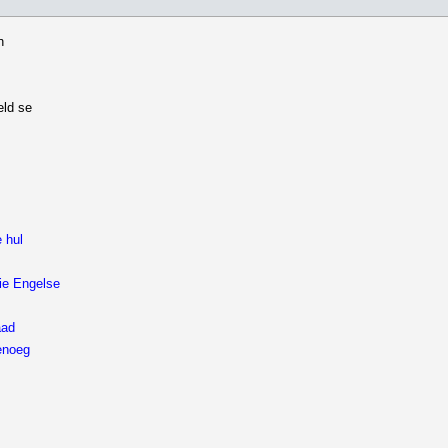
n
eld se
 hul
ie Engelse
aad
enoeg