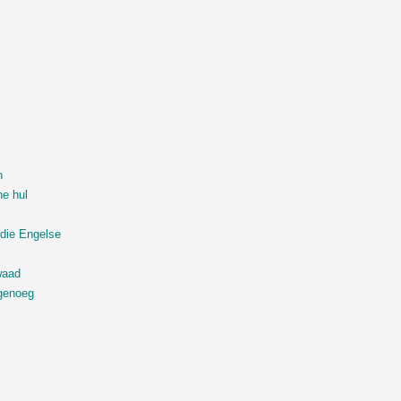
n
ne hul
.
die Engelse
waad
 genoeg