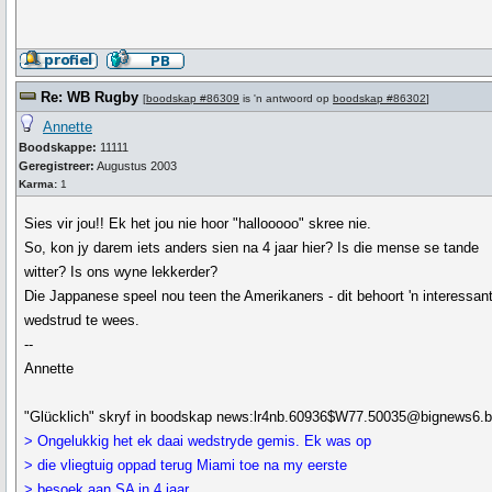
Re: WB Rugby
[
boodskap #86309
is 'n antwoord op
boodskap #86302
]
Annette
Boodskappe:
11111
Geregistreer:
Augustus 2003
Karma:
1
Sies vir jou!! Ek het jou nie hoor "hallooooo" skree nie.
So, kon jy darem iets anders sien na 4 jaar hier? Is die mense se tande
witter? Is ons wyne lekkerder?
Die Jappanese speel nou teen the Amerikaners - dit behoort 'n interessan
wedstrud te wees.
--
Annette
"Glücklich" skryf in boodskap news:lr4nb.60936$W77.50035@bignews6.bel
> Ongelukkig het ek daai wedstryde gemis. Ek was op
> die vliegtuig oppad terug Miami toe na my eerste
> besoek aan SA in 4 jaar.