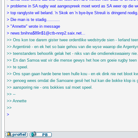
> probleme in SA rugby wat aangespreek moet word as SA weer op die w
> top ranglyste wil beland. 'n Skok en 'n bye-bye Streuli is dringend nodig
> Die man is te stadig...........
> "Annette" wrote in message
> news:bnihna$89n$1@ctb-nnrp2.saix.net...
>> Ons kon toe darem gister twee ordentlike wedstryde sien - Ierland tee
>> Argentinié - en ek het so baie gehou van die wyse waarop die Argenty
>> teenstanders behoorlik gelak het - niks van die omdienekswaaiery nie
>> En dan Samoa wat vir die mense gewys het hoe om goeie rugby teen 
>> te speel.
>> Ons span gaan harde bene teen hulle kou - en ek dink nie net bloot k
>> genoeg wees omdat die Samoane gesê het hul kan die bokke klop is
>> aansporing nie - ons bokkies sal moet speel.
>> --
>> Annette
>>
>