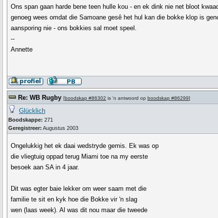
Ons span gaan harde bene teen hulle kou - en ek dink nie net bloot kwaa
genoeg wees omdat die Samoane gesê het hul kan die bokke klop is gen
aansporing nie - ons bokkies sal moet speel.
--
Annette
Re: WB Rugby
[
boodskap #86302
is 'n antwoord op
boodskap #86299
]
Glücklich
Boodskappe:
271
Geregistreer:
Augustus 2003
Ongelukkig het ek daai wedstryde gemis. Ek was op
die vliegtuig oppad terug Miami toe na my eerste
besoek aan SA in 4 jaar.
Dit was egter baie lekker om weer saam met die
familie te sit en kyk hoe die Bokke vir 'n slag
wen (laas week). Al was dit nou maar die tweede