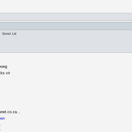
Senior Lid
noeg
ks vir
net.co.za...
een
n
T