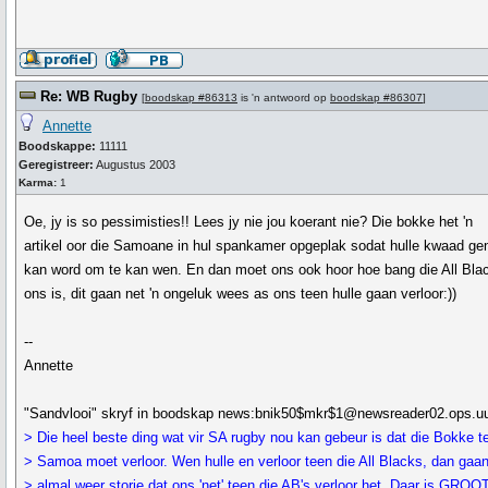
Re: WB Rugby
[
boodskap #86313
is 'n antwoord op
boodskap #86307
]
Annette
Boodskappe:
11111
Geregistreer:
Augustus 2003
Karma:
1
Oe, jy is so pessimisties!! Lees jy nie jou koerant nie? Die bokke het 'n
artikel oor die Samoane in hul spankamer opgeplak sodat hulle kwaad ge
kan word om te kan wen. En dan moet ons ook hoor hoe bang die All Blac
ons is, dit gaan net 'n ongeluk wees as ons teen hulle gaan verloor:))
--
Annette
"Sandvlooi" skryf in boodskap news:bnik50$mkr$1@newsreader02.ops.uu
> Die heel beste ding wat vir SA rugby nou kan gebeur is dat die Bokke t
> Samoa moet verloor. Wen hulle en verloor teen die All Blacks, dan gaa
> almal weer storie dat ons 'net' teen die AB's verloor het. Daar is GROO