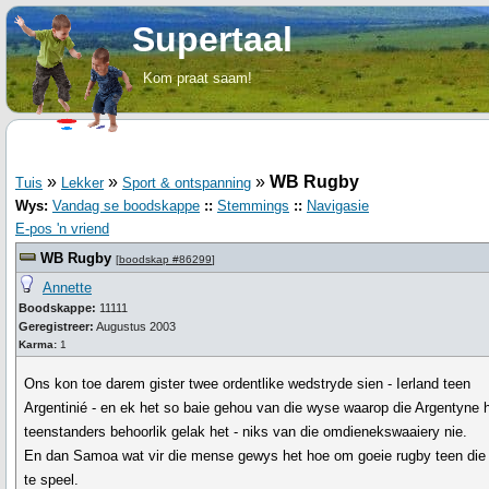
Supertaal
Kom praat saam!
»
»
»
WB Rugby
Tuis
Lekker
Sport & ontspanning
Wys:
Vandag se boodskappe
::
Stemmings
::
Navigasie
E-pos 'n vriend
WB Rugby
[
boodskap #86299
]
Annette
Boodskappe:
11111
Geregistreer:
Augustus 2003
Karma:
1
Ons kon toe darem gister twee ordentlike wedstryde sien - Ierland teen
Argentinié - en ek het so baie gehou van die wyse waarop die Argentyne 
teenstanders behoorlik gelak het - niks van die omdienekswaaiery nie.
En dan Samoa wat vir die mense gewys het hoe om goeie rugby teen die
te speel.