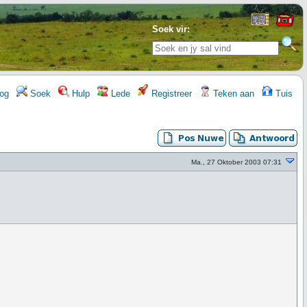
Soek vir:
og
Soek
Hulp
Lede
Registreer
Teken aan
Tuis
Ma., 27 Oktober 2003 07:31