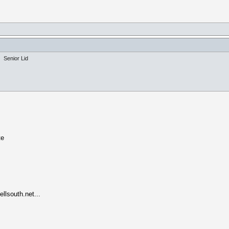
Senior Lid
te
lsouth.net...