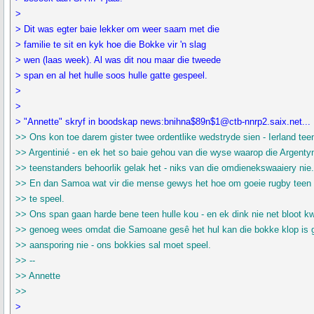
>
> Dit was egter baie lekker om weer saam met die
> familie te sit en kyk hoe die Bokke vir 'n slag
> wen (laas week). Al was dit nou maar die tweede
> span en al het hulle soos hulle gatte gespeel.
>
>
> "Annette" skryf in boodskap news:bnihna$89n$1@ctb-nnrp2.saix.net...
>> Ons kon toe darem gister twee ordentlike wedstryde sien - Ierland tee
>> Argentinié - en ek het so baie gehou van die wyse waarop die Argenty
>> teenstanders behoorlik gelak het - niks van die omdienekswaaiery nie
>> En dan Samoa wat vir die mense gewys het hoe om goeie rugby teen 
>> te speel.
>> Ons span gaan harde bene teen hulle kou - en ek dink nie net bloot k
>> genoeg wees omdat die Samoane gesê het hul kan die bokke klop is
>> aansporing nie - ons bokkies sal moet speel.
>> --
>> Annette
>>
>