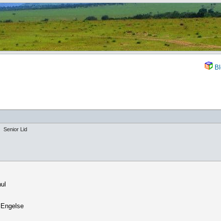
Bl
Senior Lid
hul
 Engelse