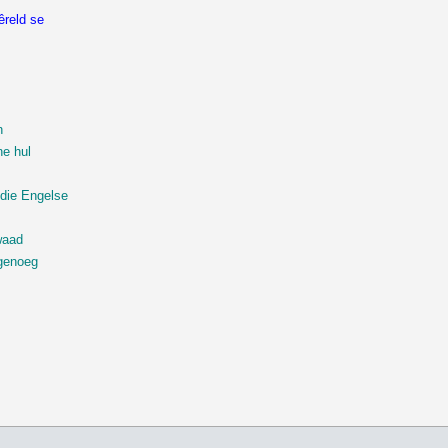
êreld se
.
n
ne hul
.
die Engelse
waad
 genoeg