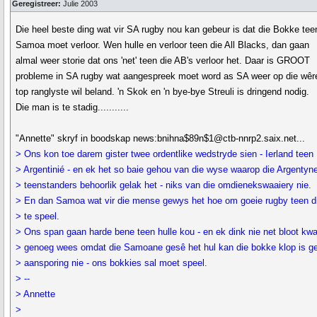
Geregistreer:
Julie 2003
Die heel beste ding wat vir SA rugby nou kan gebeur is dat die Bokke tee
Samoa moet verloor. Wen hulle en verloor teen die All Blacks, dan gaan
almal weer storie dat ons 'net' teen die AB's verloor het. Daar is GROOT
probleme in SA rugby wat aangespreek moet word as SA weer op die wêr
top ranglyste wil beland. 'n Skok en 'n bye-bye Streuli is dringend nodig.
Die man is te stadig...........
"Annette" skryf in boodskap news:bnihna$89n$1@ctb-nnrp2.saix.net...
> Ons kon toe darem gister twee ordentlike wedstryde sien - Ierland teen
> Argentinié - en ek het so baie gehou van die wyse waarop die Argentyne
> teenstanders behoorlik gelak het - niks van die omdienekswaaiery nie.
> En dan Samoa wat vir die mense gewys het hoe om goeie rugby teen d
> te speel.
> Ons span gaan harde bene teen hulle kou - en ek dink nie net bloot kw
> genoeg wees omdat die Samoane gesê het hul kan die bokke klop is g
> aansporing nie - ons bokkies sal moet speel.
> --
> Annette
>