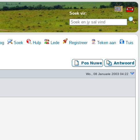
Soek vir:
og
Soek
Hulp
Lede
Registreer
Teken aan
Tuis
Wo., 08 Januarie 2003 04:22