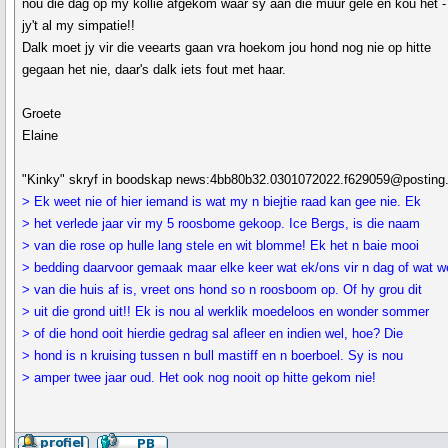
nou die dag op my kollie afgekom waar sy aan die muur gelê en kou het -
jy't al my simpatie!!
Dalk moet jy vir die veearts gaan vra hoekom jou hond nog nie op hitte
gegaan het nie, daar's dalk iets fout met haar.
Groete
Elaine
"Kinky" skryf in boodskap news:4bb80b32.0301072022.f629059@posting.
> Ek weet nie of hier iemand is wat my n biejtie raad kan gee nie. Ek
> het verlede jaar vir my 5 roosbome gekoop. Ice Bergs, is die naam
> van die rose op hulle lang stele en wit blomme! Ek het n baie mooi
> bedding daarvoor gemaak maar elke keer wat ek/ons vir n dag of wat w
> van die huis af is, vreet ons hond so n roosboom op. Of hy grou dit
> uit die grond uit!! Ek is nou al werklik moedeloos en wonder sommer
> of die hond ooit hierdie gedrag sal afleer en indien wel, hoe? Die
> hond is n kruising tussen n bull mastiff en n boerboel. Sy is nou
> amper twee jaar oud. Het ook nog nooit op hitte gekom nie!