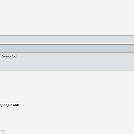
Senior Lid
e
google.com...
eg