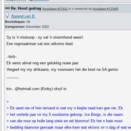
Re: Hond gedrag
[
boodskap #71611
is 'n antwoord op
boodskap #71549
]
Barend van B.
Boodskappe:
36
Geregistreer:
Desember 2002
Sy is 'n miskoop - sy sal 'n stoomhond wees!
Een regmaakman sal ons uitkoms bied.
:-bvb-:
Ek wens almal nog een gelukkig nuwe jaar.
Vergeef my my afrikaans, my voorouers het die boot na SA gemis
______
kin...@hotmail.com (Kinky) skryf in
:
>
> Ek weet nie of hier iemand is wat my n biejtie raad kan gee nie. Ek
> het verlede jaar vir my 5 roosbome gekoop. Ice Bergs, is die naam
> van die rose op hulle lang stele en wit blomme! Ek het n baie mooi
> bedding daarvoor gemaak maar elke keer wat ek/ons vir n dag of wat w