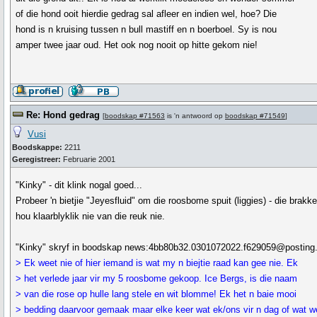
of die hond ooit hierdie gedrag sal afleer en indien wel, hoe? Die
hond is n kruising tussen n bull mastiff en n boerboel. Sy is nou
amper twee jaar oud. Het ook nog nooit op hitte gekom nie!
Re: Hond gedrag
[
boodskap #71563
is 'n antwoord op
boodskap #71549
]
Vusi
Boodskappe:
2211
Geregistreer:
Februarie 2001
"Kinky" - dit klink nogal goed...
Probeer 'n bietjie "Jeyesfluid" om die roosbome spuit (liggies) - die brakk
hou klaarblyklik nie van die reuk nie.
"Kinky" skryf in boodskap news:4bb80b32.0301072022.f629059@posting.
> Ek weet nie of hier iemand is wat my n biejtie raad kan gee nie. Ek
> het verlede jaar vir my 5 roosbome gekoop. Ice Bergs, is die naam
> van die rose op hulle lang stele en wit blomme! Ek het n baie mooi
> bedding daarvoor gemaak maar elke keer wat ek/ons vir n dag of wat w