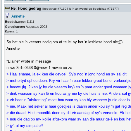
Re: Hond gedrag
[
boodskap #71594
is 'n antwoord op
boodskap #71577
]
Annette
Boodskappe:
11111
Geregistreer:
Augustus 2003
Karma:
1
Sy het nie 'n veearts nodig om af te lei sy het 'n lesbiese hond nie;)))
Annette
"Elaine" wrote in message
news:3e1c0448.0@news1.mweb.co.za...
> Haai shame, ja ek ken die gevoel! Sy's nog 'n jong hond en sy sal dit
> mettertyd ophou doen. Kry vir haar 'n paar lekker groot bene, varkoortji
> hoewe (lg. 2 kan jy by die veearts kry) en 'n paar ander goed waaraan j
> dink waaraan sy kan lê en kou as jy nie by die huis is nie. Anders sal j
> vir haar 'n "afskorting" moet bou waar sy kan bly wanneer jy nie daar is
> nie. Maak net seker al haar goedjies is daarin ander kou sy 'n gat reg d
> die draad. Heel moontlik doen sy dit vir aandag of sy's verveeld. Ek het
> nou die dag op my kollie afgekom waar sy aan die muur gelê en kou het
> jy't al my simpatie!!