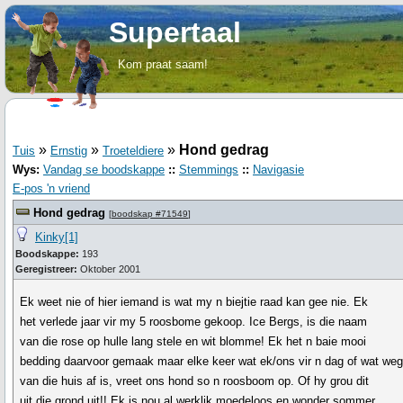
Supertaal
Kom praat saam!
»
»
»
Hond gedrag
Tuis
Ernstig
Troeteldiere
Wys:
Vandag se boodskappe
::
Stemmings
::
Navigasie
E-pos 'n vriend
Hond gedrag
[
boodskap #71549
]
Kinky[1]
Boodskappe:
193
Geregistreer:
Oktober 2001
Ek weet nie of hier iemand is wat my n biejtie raad kan gee nie. Ek
het verlede jaar vir my 5 roosbome gekoop. Ice Bergs, is die naam
van die rose op hulle lang stele en wit blomme! Ek het n baie mooi
bedding daarvoor gemaak maar elke keer wat ek/ons vir n dag of wat we
van die huis af is, vreet ons hond so n roosboom op. Of hy grou dit
uit die grond uit!! Ek is nou al werklik moedeloos en wonder sommer