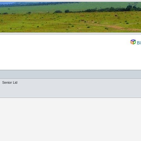
Bl
Senior Lid
g