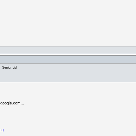
Senior Lid
google.com...
eg