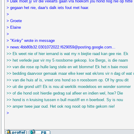
> Dalk moet jy vir die veearts gaan vra hoekom jou hond nog nie op hitte
> gegaan het nie, daar's dalk iets fout met haar.
>
> Groete
> Elaine
>
> "Kinky" wrote in message
> news:4bb80b32.0301072022.f629059@posting.google.com...
>> Ek weet nie of hier iemand is wat my n biejtie raad kan gee nie. Ek
>> het verlede jaar vir my 5 roosbome gekoop. Ice Bergs, is die naam
>> van die rose op hulle lang stele en wit blomme! Ek het n baie mooi
>> bedding daarvoor gemaak maar elke keer wat ek/ons vir n dag of wat
>> van die huis af is, vreet ons hond so n roosboom op. Of hy grou dit
>> uit die grond uit!! Ek is nou al werklik moedeloos en wonder sommer
>> of die hond ooit hierdie gedrag sal afleer en indien wel, hoe? Die
>> hond is n kruising tussen n bull mastiff en n boerboel. Sy is nou
>> amper twee jaar oud. Het ook nog nooit op hitte gekom nie!
>