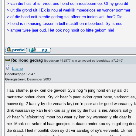
> van die huis af is, vreet ons hond so n roosboom op. Of hy grou dit
> uit die grond uit!! Ek is nou al werklik moedeloos en wonder sommer
> of die hond ooit hierdie gedrag sal afleer en indien wel, hoe? Die
> hond is n kruising tussen n bull mastiff en n boerboel. Sy is nou
> amper twee jaar oud. Het ook nog nooit op hitte gekom nie!
Re: Hond gedrag
[
boodskap #71577
is 'n antwoord op
boodskap #71549
]
Elaine
Boodskappe:
2947
Geregistreer:
Desember 2003
Haai shame, ja ek ken die gevoel! Sy's nog 'n jong hond en sy sal dit
mettertyd ophou doen. Kry vir haar 'n paar lekker groot bene, varkoortjies
hoewe (lg. 2 kan jy by die veearts kry) en 'n paar ander goed waaraan jy 
dink waaraan sy kan lê en kou as jy nie by die huis is nie. Anders sal jy
vir haar 'n "afskorting" moet bou waar sy kan bly wanneer jy nie daar is
nie. Maak net seker al haar goedjies is daarin ander kou sy 'n gat reg deu
die draad. Heel moontlik doen sy dit vir aandag of sy's verveeld. Ek het