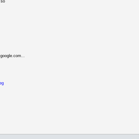
 so
google.com...
eg