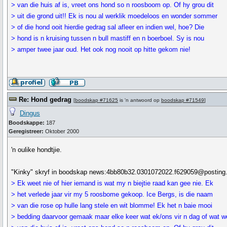
> van die huis af is, vreet ons hond so n roosboom op. Of hy grou dit
> uit die grond uit!! Ek is nou al werklik moedeloos en wonder sommer
> of die hond ooit hierdie gedrag sal afleer en indien wel, hoe? Die
> hond is n kruising tussen n bull mastiff en n boerboel. Sy is nou
> amper twee jaar oud. Het ook nog nooit op hitte gekom nie!
Re: Hond gedrag
[
boodskap #71625
is 'n antwoord op
boodskap #71549
]
Dingus
Boodskappe:
187
Geregistreer:
Oktober 2000
'n oulike hondtjie.
"Kinky" skryf in boodskap news:4bb80b32.0301072022.f629059@posting.
> Ek weet nie of hier iemand is wat my n biejtie raad kan gee nie. Ek
> het verlede jaar vir my 5 roosbome gekoop. Ice Bergs, is die naam
> van die rose op hulle lang stele en wit blomme! Ek het n baie mooi
> bedding daarvoor gemaak maar elke keer wat ek/ons vir n dag of wat w