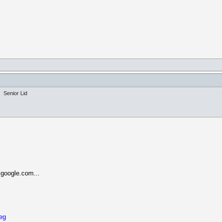
Senior Lid
e
google.com...
eg