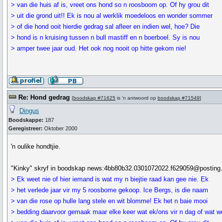
> van die huis af is, vreet ons hond so n roosboom op. Of hy grou dit
> uit die grond uit!! Ek is nou al werklik moedeloos en wonder sommer
> of die hond ooit hierdie gedrag sal afleer en indien wel, hoe? Die
> hond is n kruising tussen n bull mastiff en n boerboel. Sy is nou
> amper twee jaar oud. Het ook nog nooit op hitte gekom nie!
Re: Hond gedrag
[
boodskap #71625
is 'n antwoord op
boodskap #71549
]
Dingus
Boodskappe:
187
Geregistreer:
Oktober 2000
'n oulike hondtjie.
"Kinky" skryf in boodskap news:4bb80b32.0301072022.f629059@posting.
> Ek weet nie of hier iemand is wat my n biejtie raad kan gee nie. Ek
> het verlede jaar vir my 5 roosbome gekoop. Ice Bergs, is die naam
> van die rose op hulle lang stele en wit blomme! Ek het n baie mooi
> bedding daarvoor gemaak maar elke keer wat ek/ons vir n dag of wat w