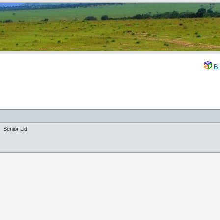
Bl
Senior Lid
g