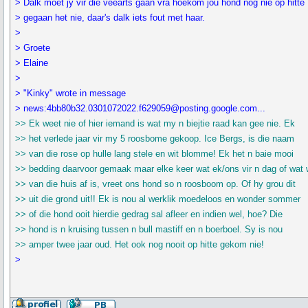
> Dalk moet jy vir die veearts gaan vra hoekom jou hond nog nie op hitte
> gegaan het nie, daar's dalk iets fout met haar.
>
> Groete
> Elaine
>
> "Kinky" wrote in message
> news:4bb80b32.0301072022.f629059@posting.google.com...
>> Ek weet nie of hier iemand is wat my n biejtie raad kan gee nie. Ek
>> het verlede jaar vir my 5 roosbome gekoop. Ice Bergs, is die naam
>> van die rose op hulle lang stele en wit blomme! Ek het n baie mooi
>> bedding daarvoor gemaak maar elke keer wat ek/ons vir n dag of wat
>> van die huis af is, vreet ons hond so n roosboom op. Of hy grou dit
>> uit die grond uit!! Ek is nou al werklik moedeloos en wonder sommer
>> of die hond ooit hierdie gedrag sal afleer en indien wel, hoe? Die
>> hond is n kruising tussen n bull mastiff en n boerboel. Sy is nou
>> amper twee jaar oud. Het ook nog nooit op hitte gekom nie!
>