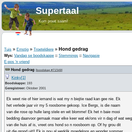
Supertaal
Kom praat saam!
»
»
»
Hond gedrag
Tuis
Ernstig
Troeteldiere
Wys:
Vandag se boodskappe
::
Stemmings
::
Navigasie
E-pos 'n vriend
Hond gedrag
[
boodskap #71549
]
Kinky[1]
Boodskappe:
193
Geregistreer:
Oktober 2001
Ek weet nie of hier iemand is wat my n biejtie raad kan gee nie. Ek
het verlede jaar vir my 5 roosbome gekoop. Ice Bergs, is die naam
van die rose op hulle lang stele en wit blomme! Ek het n baie mooi
bedding daarvoor gemaak maar elke keer wat ek/ons vir n dag of wat we
van die huis af is, vreet ons hond so n roosboom op. Of hy grou dit
uit die grond uit!! Ek is nou al werklik moedeloos en wonder sommer