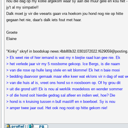
nou die dag op my kollie afgekom waar sy aan die muur gelê en kou het -
jy't al my simpatie!!
Dalk moet jy vir die veearts gaan vra hoekom jou hond nog nie op hitte
gegaan het nie, daar's dalk iets fout met haar.
Groete
Elaine
"Kinky" skryf in boodskap news:4bb80b32.0301072022.f629059@posting.
> Ek weet nie of hier iemand is wat my n biejtie raad kan gee nie. Ek
> het verlede jaar vir my 5 roosbome gekoop. Ice Bergs, is die naam
> van die rose op hulle lang stele en wit blomme! Ek het n baie mooi
> bedding daarvoor gemaak maar elke keer wat ek/ons vir n dag of wat w
> van die huis af is, vreet ons hond so n roosboom op. Of hy grou dit
> uit die grond uit!! Ek is nou al werklik moedeloos en wonder sommer
> of die hond ooit hierdie gedrag sal afleer en indien wel, hoe? Die
> hond is n kruising tussen n bull mastiff en n boerboel. Sy is nou
> amper twee jaar oud. Het ook nog nooit op hitte gekom nie!