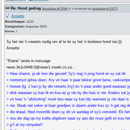
Re: Hond gedrag
[
boodskap #71594
is 'n antwoord op
boodskap #71577
]
Annette
Boodskappe:
11111
Geregistreer:
Augustus 2003
Karma:
1
Sy het nie 'n veearts nodig om af te lei sy het 'n lesbiese hond nie;)))
Annette
"Elaine" wrote in message
news:3e1c0448.0@news1.mweb.co.za...
> Haai shame, ja ek ken die gevoel! Sy's nog 'n jong hond en sy sal dit
> mettertyd ophou doen. Kry vir haar 'n paar lekker groot bene, varkoortji
> hoewe (lg. 2 kan jy by die veearts kry) en 'n paar ander goed waaraan j
> dink waaraan sy kan lê en kou as jy nie by die huis is nie. Anders sal j
> vir haar 'n "afskorting" moet bou waar sy kan bly wanneer jy nie daar is
> nie. Maak net seker al haar goedjies is daarin ander kou sy 'n gat reg d
> die draad. Heel moontlik doen sy dit vir aandag of sy's verveeld. Ek het
> nou die dag op my kollie afgekom waar sy aan die muur gelê en kou het
> jy't al my simpatie!!