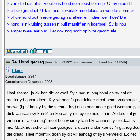
> van die huis af is, vreet ons hond so n roosboom op. Of hy grou dit
> uit die grond uit!! Ek is nou al werklik moedeloos en wonder sommer
> of die hond ooit hierdie gedrag sal afleer en indien wel, hoe? Die
> hond is n kruising tussen n bull mastiff en n boerboel. Sy is nou
> amper twee jaar oud. Het ook nog nooit op hitte gekom nie!
Re: Hond gedrag
[
boodskap #71577
is 'n antwoord op
boodskap #71549
]
Elaine
Boodskappe:
2947
Geregistreer:
Desember 2003
Haai shame, ja ek ken die gevoel! Sy's nog 'n jong hond en sy sal dit
mettertyd ophou doen. Kry vir haar 'n paar lekker groot bene, varkoortjies
hoewe (lg. 2 kan jy by die veearts kry) en 'n paar ander goed waaraan jy 
dink waaraan sy kan lê en kou as jy nie by die huis is nie. Anders sal jy
vir haar 'n "afskorting" moet bou waar sy kan bly wanneer jy nie daar is
nie. Maak net seker al haar goedjies is daarin ander kou sy 'n gat reg deu
die draad. Heel moontlik doen sy dit vir aandag of sy's verveeld. Ek het