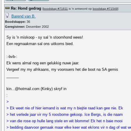
Re: Hond gedrag
[
boodskap #71611
is 'n antwoord op
boodskap #71549
]
Barend van B.
Boodskappe:
36
Geregistreer:
Desember 2002
Sy is 'n miskoop - sy sal 'n stoomhond wees!
Een regmaakman sal ons uitkoms bied.
:-bvb-:
Ek wens almal nog een gelukkig nuwe jaar.
Vergeef my my afrikaans, my voorouers het die boot na SA gemis
______
kin...@hotmail.com (Kinky) skryf in
:
>
> Ek weet nie of hier iemand is wat my n biejtie raad kan gee nie. Ek
> het verlede jaar vir my 5 roosbome gekoop. Ice Bergs, is die naam
> van die rose op hulle lang stele en wit blomme! Ek het n baie mooi
> bedding daarvoor gemaak maar elke keer wat ek/ons vir n dag of wat w