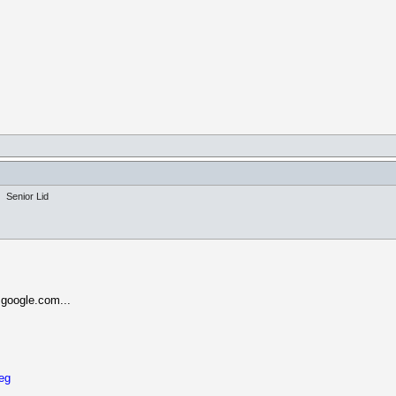
Senior Lid
google.com...
eg