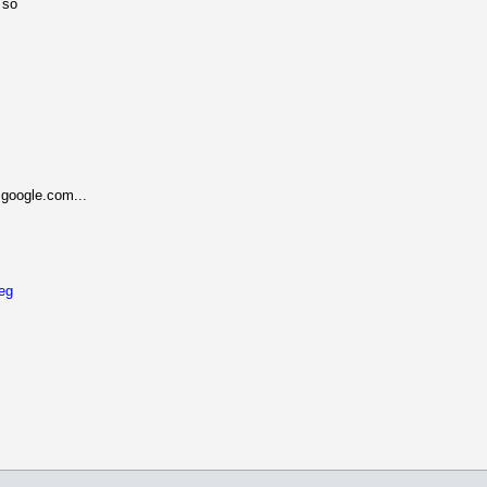
 so
google.com...
eg