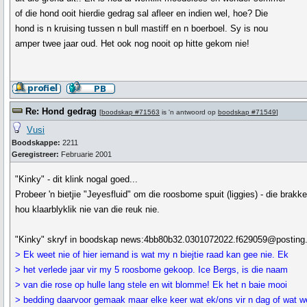
of die hond ooit hierdie gedrag sal afleer en indien wel, hoe? Die
hond is n kruising tussen n bull mastiff en n boerboel. Sy is nou
amper twee jaar oud. Het ook nog nooit op hitte gekom nie!
Re: Hond gedrag
[
boodskap #71563
is 'n antwoord op
boodskap #71549
]
Vusi
Boodskappe:
2211
Geregistreer:
Februarie 2001
"Kinky" - dit klink nogal goed...
Probeer 'n bietjie "Jeyesfluid" om die roosbome spuit (liggies) - die brakk
hou klaarblyklik nie van die reuk nie.
"Kinky" skryf in boodskap news:4bb80b32.0301072022.f629059@posting.
> Ek weet nie of hier iemand is wat my n biejtie raad kan gee nie. Ek
> het verlede jaar vir my 5 roosbome gekoop. Ice Bergs, is die naam
> van die rose op hulle lang stele en wit blomme! Ek het n baie mooi
> bedding daarvoor gemaak maar elke keer wat ek/ons vir n dag of wat w