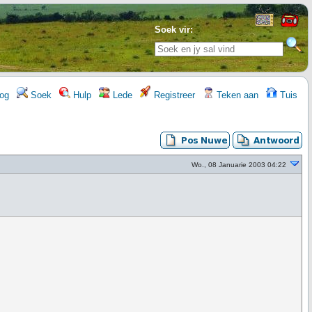
Soek vir:
og
Soek
Hulp
Lede
Registreer
Teken aan
Tuis
Wo., 08 Januarie 2003 04:22