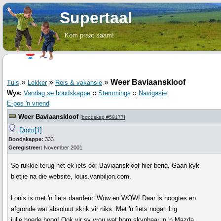
Supertaal
Kom praat saam!
»
»
»
Weer Baviaanskloof
Tuis
Lekker
Reis & vakansie
Wys:
Vandag se boodskappe
::
Stemmings
::
Navigasie
E-pos 'n vriend
Weer Baviaanskloof
[
boodskap #59177
]
Drom[1]
Boodskappe:
333
Geregistreer:
November 2001
So rukkie terug het ek iets oor Baviaanskloof hier berig. Gaan kyk
bietjie na die website, louis.vanbiljon.com.
Louis is met 'n fiets daardeur. Wow en WOW! Daar is hoogtes en
afgronde wat absoluut skrik vir niks. Met 'n fiets nogal. Lig
julle hoede hoog! Ook vir sy vrou wat hom skynbaar in 'n Mazda