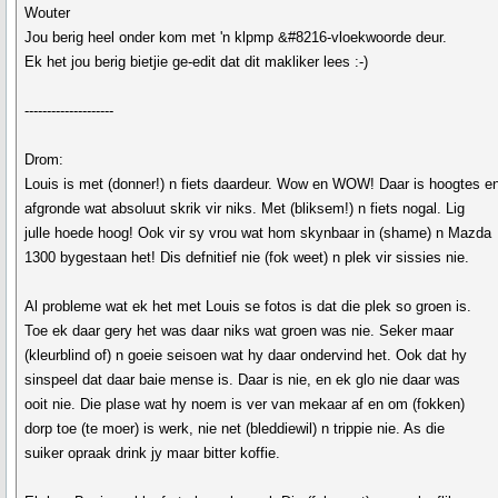
Wouter
Jou berig heel onder kom met 'n klpmp &#8216-vloekwoorde deur.
Ek het jou berig bietjie ge-edit dat dit makliker lees :-)
--------------------
Drom:
Louis is met (donner!) n fiets daardeur. Wow en WOW! Daar is hoogtes e
afgronde wat absoluut skrik vir niks. Met (bliksem!) n fiets nogal. Lig
julle hoede hoog! Ook vir sy vrou wat hom skynbaar in (shame) n Mazda
1300 bygestaan het! Dis defnitief nie (fok weet) n plek vir sissies nie.
Al probleme wat ek het met Louis se fotos is dat die plek so groen is.
Toe ek daar gery het was daar niks wat groen was nie. Seker maar
(kleurblind of) n goeie seisoen wat hy daar ondervind het. Ook dat hy
sinspeel dat daar baie mense is. Daar is nie, en ek glo nie daar was
ooit nie. Die plase wat hy noem is ver van mekaar af en om (fokken)
dorp toe (te moer) is werk, nie net (bleddiewil) n trippie nie. As die
suiker opraak drink jy maar bitter koffie.