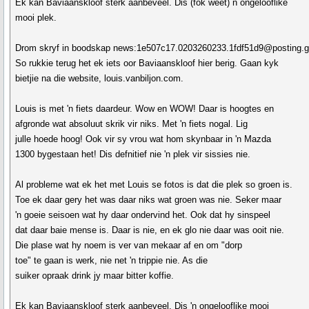
Ek kan Baviaanskloof sterk aanbeveel. Dis (fok weet) n ongelooflike
mooi plek.
Drom skryf in boodskap news:1e507c17.0203260233.1fdf51d9@posting.g
So rukkie terug het ek iets oor Baviaanskloof hier berig. Gaan kyk
bietjie na die website, louis.vanbiljon.com.
Louis is met 'n fiets daardeur. Wow en WOW! Daar is hoogtes en
afgronde wat absoluut skrik vir niks. Met 'n fiets nogal. Lig
julle hoede hoog! Ook vir sy vrou wat hom skynbaar in 'n Mazda
1300 bygestaan het! Dis defnitief nie 'n plek vir sissies nie.
Al probleme wat ek het met Louis se fotos is dat die plek so groen is.
Toe ek daar gery het was daar niks wat groen was nie. Seker maar
'n goeie seisoen wat hy daar ondervind het. Ook dat hy sinspeel
dat daar baie mense is. Daar is nie, en ek glo nie daar was ooit nie.
Die plase wat hy noem is ver van mekaar af en om "dorp
toe" te gaan is werk, nie net 'n trippie nie. As die
suiker opraak drink jy maar bitter koffie.
Ek kan Baviaanskloof sterk aanbeveel. Dis 'n ongelooflike mooi