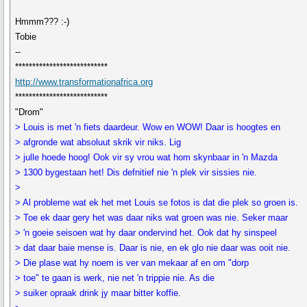
Hmmm??? :-)
Tobie
--
***************************
http://www.transformationafrica.org
***************************
"Drom"
> Louis is met 'n fiets daardeur. Wow en WOW! Daar is hoogtes en
> afgronde wat absoluut skrik vir niks. Lig
> julle hoede hoog! Ook vir sy vrou wat hom skynbaar in 'n Mazda
> 1300 bygestaan het! Dis defnitief nie 'n plek vir sissies nie.
>
> Al probleme wat ek het met Louis se fotos is dat die plek so groen is.
> Toe ek daar gery het was daar niks wat groen was nie. Seker maar
> 'n goeie seisoen wat hy daar ondervind het. Ook dat hy sinspeel
> dat daar baie mense is. Daar is nie, en ek glo nie daar was ooit nie.
> Die plase wat hy noem is ver van mekaar af en om "dorp
> toe" te gaan is werk, nie net 'n trippie nie. As die
> suiker opraak drink jy maar bitter koffie.