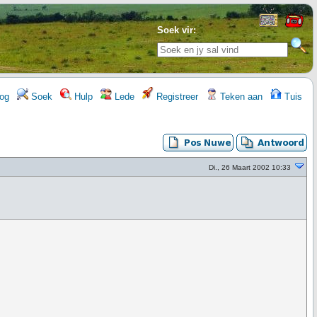
Soek vir:
og
Soek
Hulp
Lede
Registreer
Teken aan
Tuis
Di., 26 Maart 2002 10:33