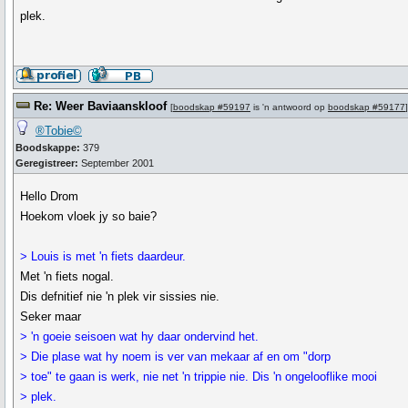
plek.
Re: Weer Baviaanskloof
[
boodskap #59197
is 'n antwoord op
boodskap #59177
]
®Tobie©
Boodskappe:
379
Geregistreer:
September 2001
Hello Drom
Hoekom vloek jy so baie?
> Louis is met 'n fiets daardeur.
Met 'n fiets nogal.
Dis defnitief nie 'n plek vir sissies nie.
Seker maar
> 'n goeie seisoen wat hy daar ondervind het.
> Die plase wat hy noem is ver van mekaar af en om "dorp
> toe" te gaan is werk, nie net 'n trippie nie. Dis 'n ongelooflike mooi
> plek.