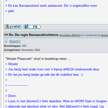
>
> Ek kan Baviaanskloof sterk aanbeveel. Dis 'n ongelooflike mooi
> plek.
Re: Die regte Baviaanskloofstorie
[
boodskap #59210
is 'n antwoord op
boods
Drom[1]
Boodskappe:
333
Geregistreer:
November 2001
"Wouter Plaasvark" skryf in boodskap news:...
> Wouter
> Jou berig heel onder kom met 'n klpmp &#8216-vloekwoorde deur.
> Ek het jou berig bietjie ge-edit dat dit makliker lees :-)
>
> --------------------
>
> Drom:
> Louis is met (donner!) n fiets daardeur. Wow en WOW! Daar is hoogtes
> afgronde wat absoluut skrik vir niks. Met (bliksem!) n fiets nogal. Lig