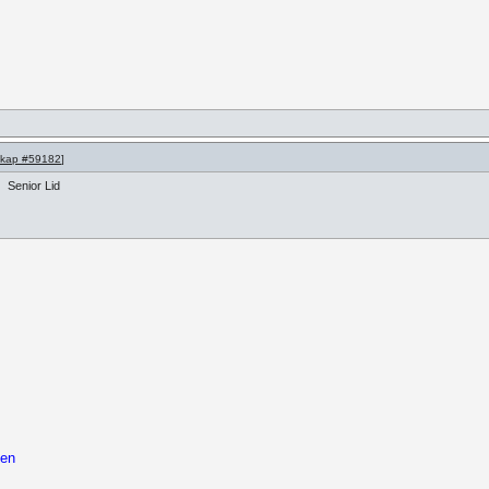
kap #59182
]
Senior Lid
 en