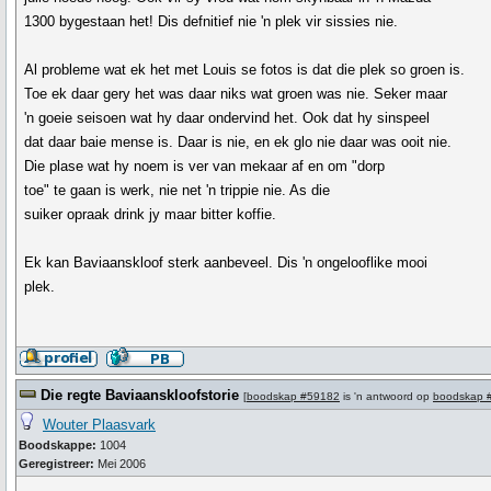
1300 bygestaan het! Dis defnitief nie 'n plek vir sissies nie.
Al probleme wat ek het met Louis se fotos is dat die plek so groen is.
Toe ek daar gery het was daar niks wat groen was nie. Seker maar
'n goeie seisoen wat hy daar ondervind het. Ook dat hy sinspeel
dat daar baie mense is. Daar is nie, en ek glo nie daar was ooit nie.
Die plase wat hy noem is ver van mekaar af en om "dorp
toe" te gaan is werk, nie net 'n trippie nie. As die
suiker opraak drink jy maar bitter koffie.
Ek kan Baviaanskloof sterk aanbeveel. Dis 'n ongelooflike mooi
plek.
Die regte Baviaanskloofstorie
[
boodskap #59182
is 'n antwoord op
boodskap 
Wouter Plaasvark
Boodskappe:
1004
Geregistreer:
Mei 2006