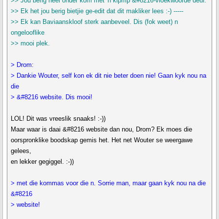
>> Jou berig heel onder kom met 'n klpmp &#8216-vloekwoorde deur.
>> Ek het jou berig bietjie ge-edit dat dit makliker lees :-) -----
>> Ek kan Baviaanskloof sterk aanbeveel. Dis (fok weet) n
ongelooflike
>> mooi plek.
> Drom:
> Dankie Wouter, self kon ek dit nie beter doen nie! Gaan kyk nou na
die
> &#8216 website. Dis mooi!
LOL! Dit was vreeslik snaaks! :-))
Maar waar is daai &#8216 website dan nou, Drom? Ek moes die
oorspronklike boodskap gemis het. Het net Wouter se weergawe
gelees,
en lekker gegiggel. :-))
> met die kommas voor die n. Sorrie man, maar gaan kyk nou na die
&#8216
> website!