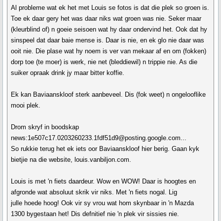
Al probleme wat ek het met Louis se fotos is dat die plek so groen is.
Toe ek daar gery het was daar niks wat groen was nie. Seker maar
(kleurblind of) n goeie seisoen wat hy daar ondervind het. Ook dat hy
sinspeel dat daar baie mense is. Daar is nie, en ek glo nie daar was
ooit nie. Die plase wat hy noem is ver van mekaar af en om (fokken)
dorp toe (te moer) is werk, nie net (bleddiewil) n trippie nie. As die
suiker opraak drink jy maar bitter koffie.
Ek kan Baviaanskloof sterk aanbeveel. Dis (fok weet) n ongelooflike
mooi plek.
Drom skryf in boodskap
news:1e507c17.0203260233.1fdf51d9@posting.google.com...
So rukkie terug het ek iets oor Baviaanskloof hier berig. Gaan kyk
bietjie na die website, louis.vanbiljon.com.
Louis is met 'n fiets daardeur. Wow en WOW! Daar is hoogtes en
afgronde wat absoluut skrik vir niks. Met 'n fiets nogal. Lig
julle hoede hoog! Ook vir sy vrou wat hom skynbaar in 'n Mazda
1300 bygestaan het! Dis defnitief nie 'n plek vir sissies nie.