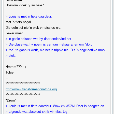
Hoekom vloek jy so baie?
> Louis is met 'n fiets daardeur.
Met 'n fiets nogal.
Dis defnitief nie 'n plek vir sissies nie.
Seker maar
> 'n goeie seisoen wat hy daar ondervind het.
> Die plase wat hy noem is ver van mekaar af en om "dorp
> toe" te gaan is werk, nie net 'n trippie nie. Dis 'n ongelooflike mooi
> plek.
Hmmm??? :-)
Tobie
--
***************************
http://www.transformationafrica.org
***************************
"Drom"
> Louis is met 'n fiets daardeur. Wow en WOW! Daar is hoogtes en
> afgronde wat absoluut skrik vir niks. Lig