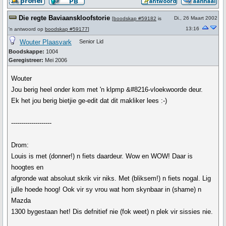
Die regte Baviaanskloofstorie
Di., 26 Maart 2002
[
boodskap #59182
is
13:16
'n antwoord op
boodskap #59177
]
Wouter Plaasvark
Senior Lid
Boodskappe:
1004
Geregistreer:
Mei 2006
Wouter
Jou berig heel onder kom met 'n klpmp &#8216-vloekwoorde deur.
Ek het jou berig bietjie ge-edit dat dit makliker lees :-)
--------------------
Drom:
Louis is met (donner!) n fiets daardeur. Wow en WOW! Daar is
hoogtes en
afgronde wat absoluut skrik vir niks. Met (bliksem!) n fiets nogal. Lig
julle hoede hoog! Ook vir sy vrou wat hom skynbaar in (shame) n
Mazda
1300 bygestaan het! Dis defnitief nie (fok weet) n plek vir sissies nie.