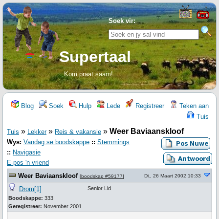
Soek vir:
Supertaal
Kom praat saam!
Blog
Soek
Hulp
Lede
Registreer
Teken aan
Tuis
»
»
»
Weer Baviaanskloof
Tuis
Lekker
Reis & vakansie
Wys:
Vandag se boodskappe
::
Stemmings
::
Navigasie
E-pos 'n vriend
Weer Baviaanskloof
Di., 26 Maart 2002 10:33
[
boodskap #59177
]
Drom[1]
Senior Lid
Boodskappe:
333
Geregistreer:
November 2001