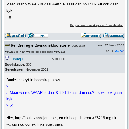
Maar waar o WAAR is daai &#8216 saait dan nou? Ek wil ook gaan
kyk!
:-))
Rapporteer boodskap aan 'n moderator
Re: Die regte Baviaanskloofstorie
Wo., 27 Maart 2002
[
boodskap
06:18
#59218
is 'n antwoord op
boodskap #59212
]
Drom[1]
Senior Lid
Boodskappe:
333
Geregistreer:
November 2001
Danielle skryf in boodskap news:...
>
> Maar waar o WAAR is daai &#8216 saait dan nou? Ek wil ook gaan
kyk!
> :-))
Hier, http://louis.vanbiljon.com, en ek hoop dit kom &#8216 reg uit
(-:, dis nou oor ek links voel, sien.