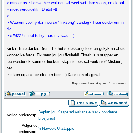
> minder as 7 briewe hier wat nou wil weet wat daar staan, en ek sal
> moet verduidelik!! Drats!:-))
>
> Waarom voel jy dan nou so "linkserig" vandag? Traai eerder om in
die
> &#9227 mirrel te bly - dis my raad. :-)
KinkY: Baie dankie Drom! Ek het só lekker gelees en gekyk na al die
wonderlike fotos. Ek beny jou jou fiksheid! Ekself is n stapper en
toe wonder ek sommer hoekom stap nie ook sal werk nie? Miskien,
net
miskien organiseer ek so n toer! :-) Dankie in elk geval!
Rapporteer boodskap aan 'n moderator
Beplan jou Kaapstad vakansie hier - honderde
Vorige onderwerp:
brosjures!
Volgende
'n Naweek Uitstappie
onderwerp: