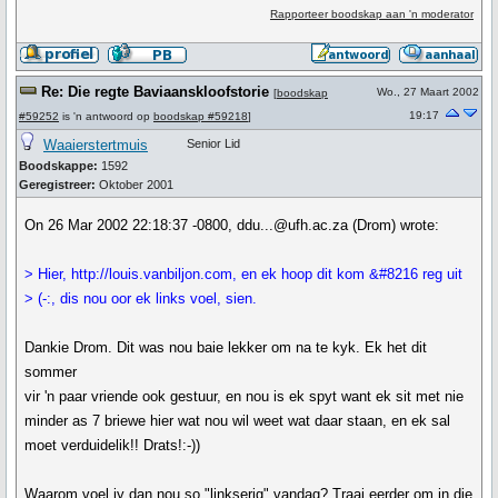
Rapporteer boodskap aan 'n moderator
Re: Die regte Baviaanskloofstorie
Wo., 27 Maart 2002
[
boodskap
19:17
#59252
is 'n antwoord op
boodskap #59218
]
Waaierstertmuis
Senior Lid
Boodskappe:
1592
Geregistreer:
Oktober 2001
On 26 Mar 2002 22:18:37 -0800, ddu...@ufh.ac.za (Drom) wrote:
> Hier, http://louis.vanbiljon.com, en ek hoop dit kom &#8216 reg uit
> (-:, dis nou oor ek links voel, sien.
Dankie Drom. Dit was nou baie lekker om na te kyk. Ek het dit
sommer
vir 'n paar vriende ook gestuur, en nou is ek spyt want ek sit met nie
minder as 7 briewe hier wat nou wil weet wat daar staan, en ek sal
moet verduidelik!! Drats!:-))
Waarom voel jy dan nou so "linkserig" vandag? Traai eerder om in die