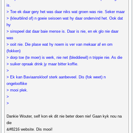
is.
> Toe ek daar gery het was daar niks wat groen was nie. Seker maar
> (kleurblind of) n goeie seisoen wat hy daar ondervind het. Ook dat
hy
> sinspeel dat daar baie mense is. Daar is nie, en ek glo nie daar
was
> ooit nie. Die plase wat hy noem is ver van mekaar af en om
(fokken)
> dorp toe (te moer) is werk, nie net (bleddiewil) n trippie nie. As die
> suiker opraak drink jy maar bitter koffie.
>
> Ek kan Baviaanskloof sterk aanbeveel. Dis (fok weet) n
ongelooflike
> mooi plek.
>
>
Dankie Wouter, self kon ek dit nie beter doen nie! Gaan kyk nou na
die
&#8216 website. Dis mooi!