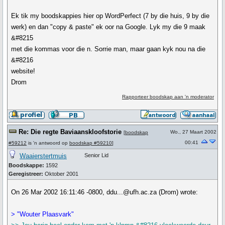
Ek tik my boodskappies hier op WordPerfect (7 by die huis, 9 by die
werk) en dan "copy & paste" ek oor na Google. Lyk my die 9 maak
&#8215
met die kommas voor die n. Sorrie man, maar gaan kyk nou na die
&#8216
website!
Drom
Rapporteer boodskap aan 'n moderator
Re: Die regte Baviaanskloofstorie
Wo., 27 Maart 2002
[
boodskap
00:41
#59212
is 'n antwoord op
boodskap #59210
]
Waaierstertmuis
Senior Lid
Boodskappe:
1592
Geregistreer:
Oktober 2001
On 26 Mar 2002 16:11:46 -0800, ddu...@ufh.ac.za (Drom) wrote:
> "Wouter Plaasvark"