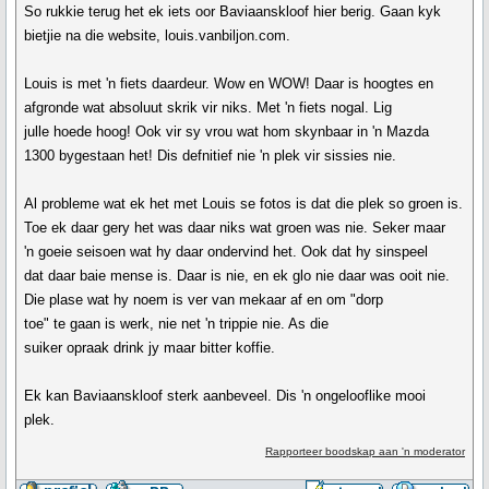
So rukkie terug het ek iets oor Baviaanskloof hier berig. Gaan kyk
bietjie na die website, louis.vanbiljon.com.
Louis is met 'n fiets daardeur. Wow en WOW! Daar is hoogtes en
afgronde wat absoluut skrik vir niks. Met 'n fiets nogal. Lig
julle hoede hoog! Ook vir sy vrou wat hom skynbaar in 'n Mazda
1300 bygestaan het! Dis defnitief nie 'n plek vir sissies nie.
Al probleme wat ek het met Louis se fotos is dat die plek so groen is.
Toe ek daar gery het was daar niks wat groen was nie. Seker maar
'n goeie seisoen wat hy daar ondervind het. Ook dat hy sinspeel
dat daar baie mense is. Daar is nie, en ek glo nie daar was ooit nie.
Die plase wat hy noem is ver van mekaar af en om "dorp
toe" te gaan is werk, nie net 'n trippie nie. As die
suiker opraak drink jy maar bitter koffie.
Ek kan Baviaanskloof sterk aanbeveel. Dis 'n ongelooflike mooi
plek.
Rapporteer boodskap aan 'n moderator