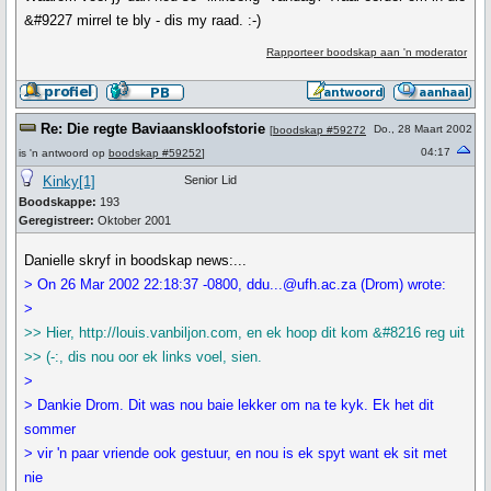
&#9227 mirrel te bly - dis my raad. :-)
Rapporteer boodskap aan 'n moderator
Re: Die regte Baviaanskloofstorie
Do., 28 Maart 2002
[
boodskap #59272
04:17
is 'n antwoord op
boodskap #59252
]
Kinky[1]
Senior Lid
Boodskappe:
193
Geregistreer:
Oktober 2001
Danielle skryf in boodskap news:...
> On 26 Mar 2002 22:18:37 -0800, ddu...@ufh.ac.za (Drom) wrote:
>
>> Hier, http://louis.vanbiljon.com, en ek hoop dit kom &#8216 reg uit
>> (-:, dis nou oor ek links voel, sien.
>
> Dankie Drom. Dit was nou baie lekker om na te kyk. Ek het dit
sommer
> vir 'n paar vriende ook gestuur, en nou is ek spyt want ek sit met
nie