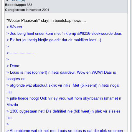
Boodskappe:
333
Geregistreer:
November 2001
"Wouter Plaasvark" skryf in boodskap news:...
> Wouter
> Jou berig heel onder kom met 'n klpmp &#8216-vloekwoorde deur.
> Ek het jou berig bietjie ge-edit dat dit makliker lees :-)
>
> --------------------
>
> Drom:
> Louis is met (donner!) n fiets daardeur. Wow en WOW! Daar is
hoogtes en
> afgronde wat absoluut skrik vir niks. Met (bliksem!) n fiets nogal.
Lig
> julle hoede hoog! Ook vir sy vrou wat hom skynbaar in (shame) n
Mazda
> 1300 bygestaan het! Dis defnitief nie (fok weet) n plek vir sissies
nie.
>
> Al probleme wat ek het met Louis se fotos is dat die plek so groen