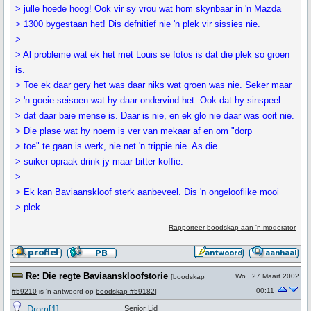
> julle hoede hoog! Ook vir sy vrou wat hom skynbaar in 'n Mazda
> 1300 bygestaan het! Dis defnitief nie 'n plek vir sissies nie.
>
> Al probleme wat ek het met Louis se fotos is dat die plek so groen
is.
> Toe ek daar gery het was daar niks wat groen was nie. Seker maar
> 'n goeie seisoen wat hy daar ondervind het. Ook dat hy sinspeel
> dat daar baie mense is. Daar is nie, en ek glo nie daar was ooit nie.
> Die plase wat hy noem is ver van mekaar af en om "dorp
> toe" te gaan is werk, nie net 'n trippie nie. As die
> suiker opraak drink jy maar bitter koffie.
>
> Ek kan Baviaanskloof sterk aanbeveel. Dis 'n ongelooflike mooi
> plek.
Rapporteer boodskap aan 'n moderator
Re: Die regte Baviaanskloofstorie
Wo., 27 Maart 2002
[
boodskap
00:11
#59210
is 'n antwoord op
boodskap #59182
]
Drom[1]
Senior Lid