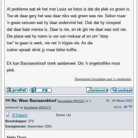
Al probleme wat ek het met Louis se fotos is dat die plek so groen is.
Toe ek daar gery het was daar niks wat groen was nie. Seker maar
'n goeie seisoen wat hy daar ondervind het. Ook dat hy sinspeel
dat daar baie mense is. Daar is nie, en ek glo nie daar was ooit nie.
Die plase wat hy noem is ver van mekaar af en om "dorp
toe" te gaan is werk, nie net 'n trippie nie. As die
suiker opraak drink jy maar bitter koffie.
Ek kan Baviaanskloof sterk aanbeveel. Dis 'n ongelooflike mooi
plek.
Rapporteer boodskap aan 'n moderator
Re: Weer Baviaanskloof
Di., 26 Maart 2002
[
boodskap #59197
is 'n
19:11
antwoord op
boodskap #59177
]
®Tobie©
Senior Lid
Boodskappe:
379
Geregistreer:
September 2001
Hello Drom