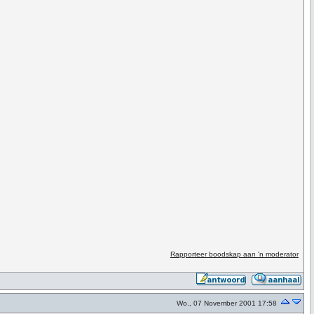
Rapporteer boodskap aan 'n moderator
Wo., 07 November 2001 17:58