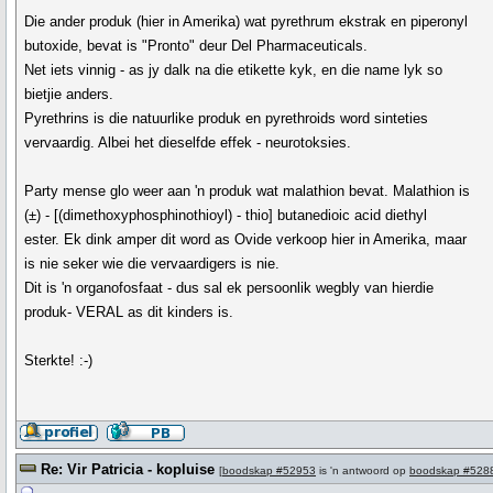
Die ander produk (hier in Amerika) wat pyrethrum ekstrak en piperonyl
butoxide, bevat is "Pronto" deur Del Pharmaceuticals.
Net iets vinnig - as jy dalk na die etikette kyk, en die name lyk so
bietjie anders.
Pyrethrins is die natuurlike produk en pyrethroids word sinteties
vervaardig. Albei het dieselfde effek - neurotoksies.
Party mense glo weer aan 'n produk wat malathion bevat. Malathion is
(±) - [(dimethoxyphosphinothioyl) - thio] butanedioic acid diethyl
ester. Ek dink amper dit word as Ovide verkoop hier in Amerika, maar
is nie seker wie die vervaardigers is nie.
Dit is 'n organofosfaat - dus sal ek persoonlik wegbly van hierdie
produk- VERAL as dit kinders is.
Sterkte! :-)
Re: Vir Patricia - kopluise
[
boodskap #52953
is 'n antwoord op
boodskap #528