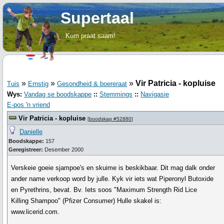
Supertaal
Kom praat saam!
»
»
»
Vir Patricia - kopluise
Tuis
Ernstig
Gesondheid & boereraat
Wys:
Vandag se boodskappe
::
Stemmings
::
Navigasie
E-pos 'n vriend
Vir Patricia - kopluise
[
boodskap #52880
]
Danielle
Boodskappe:
157
Geregistreer:
Desember 2000
Verskeie goeie sjampoe's en skuime is beskikbaar. Dit mag dalk onder
ander name verkoop word by julle. Kyk vir iets wat Piperonyl Butoxide
en Pyrethrins, bevat. Bv. Iets soos "Maximum Strength Rid Lice
Killing Shampoo" (Pfizer Consumer) Hulle skakel is:
www.licerid.com.