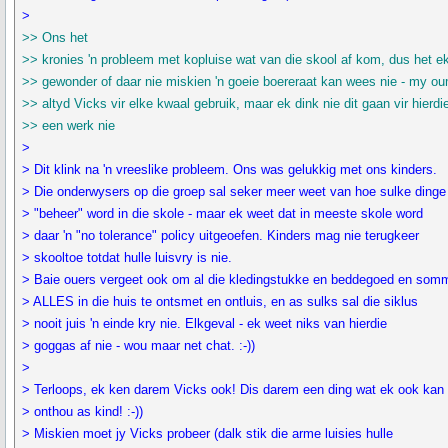
>
>> Ons het
>> kronies 'n probleem met kopluise wat van die skool af kom, dus het e
>> gewonder of daar nie miskien 'n goeie boereraat kan wees nie - my o
>> altyd Vicks vir elke kwaal gebruik, maar ek dink nie dit gaan vir hierdi
>> een werk nie
>
> Dit klink na 'n vreeslike probleem. Ons was gelukkig met ons kinders.
> Die onderwysers op die groep sal seker meer weet van hoe sulke dinge
> "beheer" word in die skole - maar ek weet dat in meeste skole word
> daar 'n "no tolerance" policy uitgeoefen. Kinders mag nie terugkeer
> skooltoe totdat hulle luisvry is nie.
> Baie ouers vergeet ook om al die kledingstukke en beddegoed en som
> ALLES in die huis te ontsmet en ontluis, en as sulks sal die siklus
> nooit juis 'n einde kry nie. Elkgeval - ek weet niks van hierdie
> goggas af nie - wou maar net chat. :-))
>
> Terloops, ek ken darem Vicks ook! Dis darem een ding wat ek ook kan
> onthou as kind! :-))
> Miskien moet jy Vicks probeer (dalk stik die arme luisies hulle