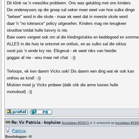
Dit klink na 'n vreeslike probleem. Ons was gelukkig met ons kinders.
Die onderwysers op die groep sal seker meer weet van hoe sulke dinge
"beheer" word in die skole - maar ek weet dat in meeste skole word
daar 'n "no tolerance" policy uitgeoefen. Kinders mag nie terugkeer
skooltoe totdat hulle luisvry is nie.
Baie ouers vergeet ook om al die kledingstukke en beddegoed en somme
ALLES in die huis te ontsmet en ontluis, en as sulks sal die siklus
nooit juis 'n einde kry nie. Elkgeval - ek weet niks van hierdie
goggas af nie - wou maar net chat. :-))
Terloops, ek ken darem Vicks ook! Dis darem een ding wat ek ook kan
onthou as kind! :-))
Miskien moet jy Vicks probeer (dalk stik die arme luisies hulle
morsdood) :-))
Re: Vir Patricia - kopluise
[
boodskap #53071
is 'n antwoord op
boodskap #530
Patricia
Boodskappe:
48