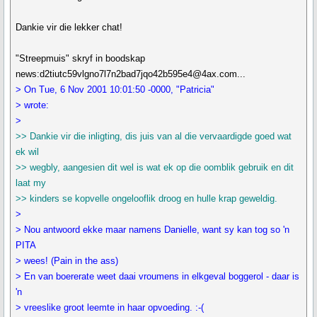
Dankie vir die lekker chat!
"Streepmuis" skryf in boodskap
news:d2tiutc59vlgno7l7n2bad7jqo42b595e4@4ax.com...
> On Tue, 6 Nov 2001 10:01:50 -0000, "Patricia"
> wrote:
>
>> Dankie vir die inligting, dis juis van al die vervaardigde goed wat
ek wil
>> wegbly, aangesien dit wel is wat ek op die oomblik gebruik en dit
laat my
>> kinders se kopvelle ongelooflik droog en hulle krap geweldig.
>
> Nou antwoord ekke maar namens Danielle, want sy kan tog so 'n
PITA
> wees! (Pain in the ass)
> En van boererate weet daai vroumens in elkgeval boggerol - daar is
'n
> vreeslike groot leemte in haar opvoeding. :-(