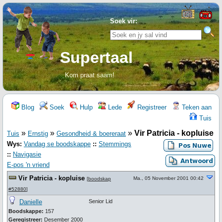
Soek vir:
Supertaal
Kom praat saam!
Blog
Soek
Hulp
Lede
Registreer
Teken aan
Tuis
»
»
»
Vir Patricia - kopluise
Tuis
Ernstig
Gesondheid & boereraat
Wys:
Vandag se boodskappe
::
Stemmings
::
Navigasie
E-pos 'n vriend
Vir Patricia - kopluise
Ma., 05 November 2001 00:42
[
boodskap
#52880
]
Danielle
Senior Lid
Boodskappe:
157
Geregistreer:
Desember 2000