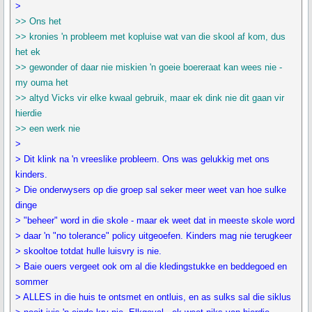
>
>> Ons het
>> kronies 'n probleem met kopluise wat van die skool af kom, dus
het ek
>> gewonder of daar nie miskien 'n goeie boereraat kan wees nie -
my ouma het
>> altyd Vicks vir elke kwaal gebruik, maar ek dink nie dit gaan vir
hierdie
>> een werk nie
>
> Dit klink na 'n vreeslike probleem. Ons was gelukkig met ons
kinders.
> Die onderwysers op die groep sal seker meer weet van hoe sulke
dinge
> "beheer" word in die skole - maar ek weet dat in meeste skole word
> daar 'n "no tolerance" policy uitgeoefen. Kinders mag nie terugkeer
> skooltoe totdat hulle luisvry is nie.
> Baie ouers vergeet ook om al die kledingstukke en beddegoed en
sommer
> ALLES in die huis te ontsmet en ontluis, en as sulks sal die siklus