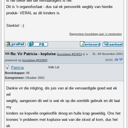
is nie seker wie die vervaardigers is nie.
Dit is 'n organofosfaat - dus sal ek persoonlik wegbly van hierdie
produk- VERAL as dit kinders is.
Sterkte! :-)
Rapporteer boodskap aan 'n moderator
Re: Vir Patricia - kopluise
Di., 06 November 2001
[
boodskap #52953
is 'n
10:01
antwoord op
boodskap #52880
]
Patricia
Volle Lid
Boodskappe:
48
Geregistreer:
Oktober 2001
Dankie vir die inligting, dis juis van al die vervaardigde goed wat ek
wil
wegbly, aangesien dit wel is wat ek op die oomblik gebruik en dit laat
my
kinders se kopvelle ongelooflik droog en hulle krap geweldig. Ons het
kronies 'n probleem met kopluise wat van die skool af kom, dus het
ek