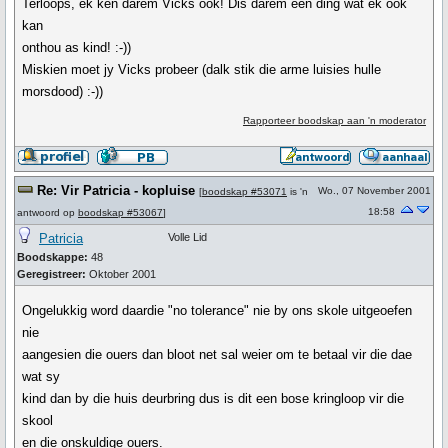
Terloops, ek ken darem Vicks ook! Dis darem een ding wat ek ook
kan
onthou as kind! :-))
Miskien moet jy Vicks probeer (dalk stik die arme luisies hulle
morsdood) :-))
Rapporteer boodskap aan 'n moderator
Re: Vir Patricia - kopluise
Wo., 07 November 2001
[
boodskap #53071
is 'n
18:58
antwoord op
boodskap #53067
]
Patricia
Volle Lid
Boodskappe:
48
Geregistreer:
Oktober 2001
Ongelukkig word daardie "no tolerance" nie by ons skole uitgeoefen
nie
aangesien die ouers dan bloot net sal weier om te betaal vir die dae
wat sy
kind dan by die huis deurbring dus is dit een bose kringloop vir die
skool
en die onskuldige ouers.