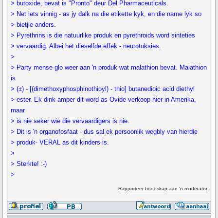
> butoxide, bevat is "Pronto" deur Del Pharmaceuticals.
> Net iets vinnig - as jy dalk na die etikette kyk, en die name lyk so
> bietjie anders.
> Pyrethrins is die natuurlike produk en pyrethroids word sinteties
> vervaardig. Albei het dieselfde effek - neurotoksies.
>
> Party mense glo weer aan 'n produk wat malathion bevat. Malathion
is
> (±) - [(dimethoxyphosphinothioyl) - thio] butanedioic acid diethyl
> ester. Ek dink amper dit word as Ovide verkoop hier in Amerika,
maar
> is nie seker wie die vervaardigers is nie.
> Dit is 'n organofosfaat - dus sal ek persoonlik wegbly van hierdie
> produk- VERAL as dit kinders is.
>
> Sterkte! :-)
>
Rapporteer boodskap aan 'n moderator