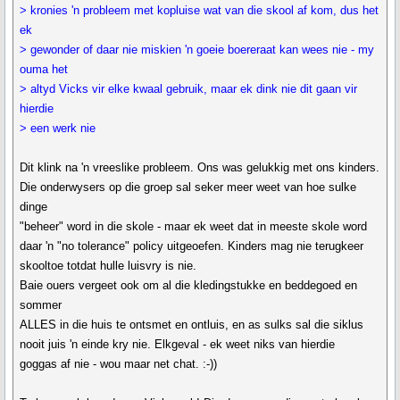
> kronies 'n probleem met kopluise wat van die skool af kom, dus het
ek
> gewonder of daar nie miskien 'n goeie boereraat kan wees nie - my
ouma het
> altyd Vicks vir elke kwaal gebruik, maar ek dink nie dit gaan vir
hierdie
> een werk nie
Dit klink na 'n vreeslike probleem. Ons was gelukkig met ons kinders.
Die onderwysers op die groep sal seker meer weet van hoe sulke
dinge
"beheer" word in die skole - maar ek weet dat in meeste skole word
daar 'n "no tolerance" policy uitgeoefen. Kinders mag nie terugkeer
skooltoe totdat hulle luisvry is nie.
Baie ouers vergeet ook om al die kledingstukke en beddegoed en
sommer
ALLES in die huis te ontsmet en ontluis, en as sulks sal die siklus
nooit juis 'n einde kry nie. Elkgeval - ek weet niks van hierdie
goggas af nie - wou maar net chat. :-))