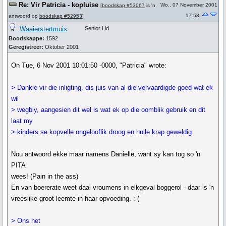
Re: Vir Patricia - kopluise
Wo., 07 November 2001
[
boodskap #53067
is 'n
17:58
antwoord op
boodskap #52953
]
Waaierstertmuis
Senior Lid
Boodskappe:
1592
Geregistreer:
Oktober 2001
On Tue, 6 Nov 2001 10:01:50 -0000, "Patricia" wrote:
> Dankie vir die inligting, dis juis van al die vervaardigde goed wat ek
wil
> wegbly, aangesien dit wel is wat ek op die oomblik gebruik en dit
laat my
> kinders se kopvelle ongelooflik droog en hulle krap geweldig.
Nou antwoord ekke maar namens Danielle, want sy kan tog so 'n
PITA
wees! (Pain in the ass)
En van boererate weet daai vroumens in elkgeval boggerol - daar is 'n
vreeslike groot leemte in haar opvoeding. :-(
> Ons het