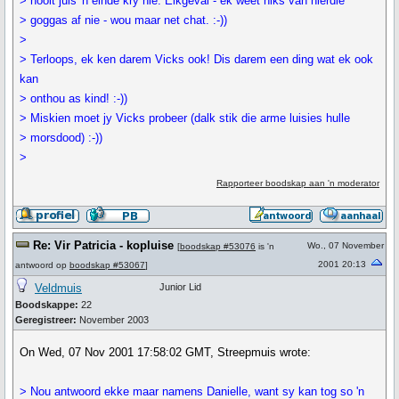
> nooit juis 'n einde kry nie. Elkgeval - ek weet niks van hierdie
> goggas af nie - wou maar net chat. :-))
>
> Terloops, ek ken darem Vicks ook! Dis darem een ding wat ek ook
kan
> onthou as kind! :-))
> Miskien moet jy Vicks probeer (dalk stik die arme luisies hulle
> morsdood) :-))
>
Rapporteer boodskap aan 'n moderator
Re: Vir Patricia - kopluise
Wo., 07 November
[
boodskap #53076
is 'n
2001 20:13
antwoord op
boodskap #53067
]
Veldmuis
Junior Lid
Boodskappe:
22
Geregistreer:
November 2003
On Wed, 07 Nov 2001 17:58:02 GMT, Streepmuis wrote:
> Nou antwoord ekke maar namens Danielle, want sy kan tog so 'n