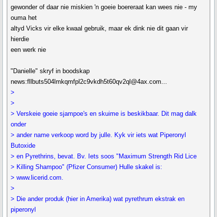
gewonder of daar nie miskien 'n goeie boereraat kan wees nie - my
ouma het
altyd Vicks vir elke kwaal gebruik, maar ek dink nie dit gaan vir
hierdie
een werk nie
"Danielle" skryf in boodskap
news:fllbuts504lmkqmfpl2c9vkdh5t60qv2ql@4ax.com...
>
>
> Verskeie goeie sjampoe's en skuime is beskikbaar. Dit mag dalk
onder
> ander name verkoop word by julle. Kyk vir iets wat Piperonyl
Butoxide
> en Pyrethrins, bevat. Bv. Iets soos "Maximum Strength Rid Lice
> Killing Shampoo" (Pfizer Consumer) Hulle skakel is:
> www.licerid.com.
>
> Die ander produk (hier in Amerika) wat pyrethrum ekstrak en
piperonyl