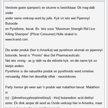
Verskeie goeie sjampoe's en skuime is beskikbaar. Dit mag dalk
onder
ander name verkoop word by julle. Kyk vir iets wat Piperonyl
Butoxide
en Pyrethrins, bevat. Bv. Iets soos "Maximum Strength Rid Lice
Killing Shampoo" (Pfizer Consumer) Hulle skakel is:
www.licerid.com.
Die ander produk (hier in Amerika) wat pyrethrum ekstrak en piperonyl
butoxide, bevat is "Pronto" deur Del Pharmaceuticals.
Net iets vinnig - as jy dalk na die etikette kyk, en die name lyk so
bietjie anders.
Pyrethrins is die natuurlike produk en pyrethroids word sinteties
vervaardig. Albei het dieselfde effek - neurotoksies.
Party mense glo weer aan 'n produk wat malathion bevat. Malathion
is
(±) - [(dimethoxyphosphinothioyl) - thio] butanedioic acid diethyl
ester. Ek dink amper dit word as Ovide verkoop hier in Amerika, maar