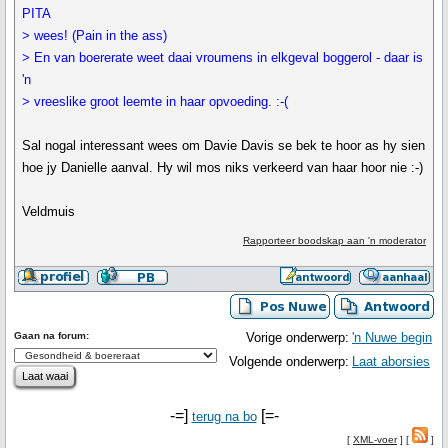
PITA
> wees! (Pain in the ass)
> En van boererate weet daai vroumens in elkgeval boggerol - daar is
'n
> vreeslike groot leemte in haar opvoeding. :-(
Sal nogal interessant wees om Davie Davis se bek te hoor as hy sien
hoe jy Danielle aanval. Hy wil mos niks verkeerd van haar hoor nie :-)
Veldmuis
Rapporteer boodskap aan 'n moderator
Gaan na forum:
Vorige onderwerp:
'n Nuwe begin
Volgende onderwerp:
Laat aborsies
-=]
[=-
terug na bo
[
XML-voer
] [
]