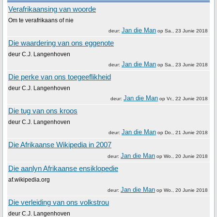
Verafrikaansing van woorde
Om te verafrikaans of nie
Jan die Man
deur:
op
Sa., 23 Junie 2018
Die waardering van ons eggenote
deur C.J. Langenhoven
Jan die Man
deur:
op
Sa., 23 Junie 2018
Die perke van ons toegeeflikheid
deur C.J. Langenhoven
Jan die Man
deur:
op
Vr., 22 Junie 2018
Die tug van ons kroos
deur C.J. Langenhoven
Jan die Man
deur:
op
Do., 21 Junie 2018
Die Afrikaanse Wikipedia in 2007
Jan die Man
deur:
op
Wo., 20 Junie 2018
Die aanlyn Afrikaanse ensiklopedie
af.wikipedia.org
Jan die Man
deur:
op
Wo., 20 Junie 2018
Die verleiding van ons volkstrou
deur C.J. Langenhoven