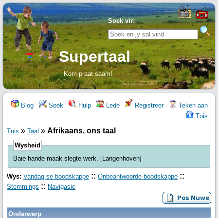
Soek vir:
Supertaal
Kom praat saam!
Blog
Soek
Hulp
Lede
Registreer
Teken aan
Tuis
»
»
Afrikaans, ons taal
Tuis
Taal
Wysheid
Baie hande maak slegte werk. [Langenhoven]
::
::
Wys:
Vandag se boodskappe
Onbeantwoorde boodskappe
::
Stemmings
Navigasie
Onderwerp