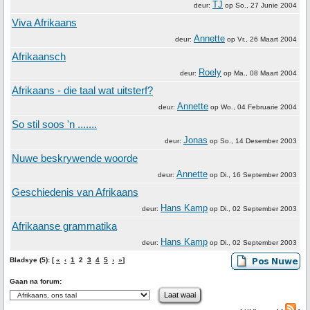
TJ
deur:
op
So., 27 Junie 2004
Viva Afrikaans
Annette
deur:
op
Vr., 26 Maart 2004
Afrikaansch
Roely
deur:
op
Ma., 08 Maart 2004
Afrikaans - die taal wat uitsterf?
Annette
deur:
op
Wo., 04 Februarie 2004
So stil soos 'n .......
Jonas
deur:
op
So., 14 Desember 2003
Nuwe beskrywende woorde
Annette
deur:
op
Di., 16 September 2003
Geschiedenis van Afrikaans
Hans Kamp
deur:
op
Di., 02 September 2003
Afrikaanse grammatika
Hans Kamp
deur:
op
Di., 02 September 2003
Bladsye (5): [
«
‹
1
2
3
4
5
›
»
]
Gaan na forum: