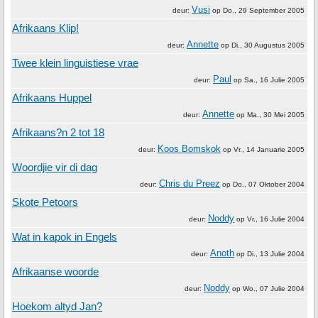
Vusi
deur:
op
Do., 29 September 2005
Afrikaans Klip!
Annette
deur:
op
Di., 30 Augustus 2005
Twee klein linguistiese vrae
Paul
deur:
op
Sa., 16 Julie 2005
Afrikaans Huppel
Annette
deur:
op
Ma., 30 Mei 2005
Afrikaans?n 2 tot 18
Koos Bomskok
deur:
op
Vr., 14 Januarie 2005
Woordjie vir di dag
Chris du Preez
deur:
op
Do., 07 Oktober 2004
Skote Petoors
Noddy
deur:
op
Vr., 16 Julie 2004
Wat in kapok in Engels
Anoth
deur:
op
Di., 13 Julie 2004
Afrikaanse woorde
Noddy
deur:
op
Wo., 07 Julie 2004
Hoekom altyd Jan?