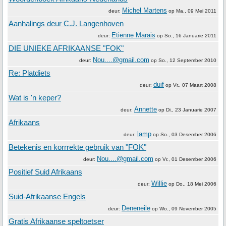
Michel Martens
deur:
op
Ma., 09 Mei 2011
Aanhalings deur C.J. Langenhoven
Etienne Marais
deur:
op
So., 16 Januarie 2011
DIE UNIEKE AFRIKAANSE "FOK"
Nou....@gmail.com
deur:
op
So., 12 September 2010
Re: Platdiets
duif
deur:
op
Vr., 07 Maart 2008
Wat is 'n keper?
Annette
deur:
op
Di., 23 Januarie 2007
Afrikaans
lamp
deur:
op
So., 03 Desember 2006
Betekenis en korrrekte gebruik van "FOK"
Nou....@gmail.com
deur:
op
Vr., 01 Desember 2006
Positief Suid Afrikaans
Willie
deur:
op
Do., 18 Mei 2006
Suid-Afrikaanse Engels
Deneneile
deur:
op
Wo., 09 November 2005
Gratis Afrikaanse speltoetser