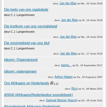
Jan die Man
deur:
op
Wo., 20 Junie 2018
Die toets van ons raadsliede
deur C.J. Langenhoven
Jan die Man
deur:
op
Di., 19 Junie 2018
Die kortkom van ons versigtigheid
deur C.J. Langenhoven
Jan die Man
deur:
op
Ma., 18 Junie 2018
Die onsinnigheid van ons bluf
deur C.J. Langenhoven
Jan die Man
deur:
op
So., 17 Junie 2018
Idioom: Oggendstond
tasha...
deur:
op
Di., 19 September 2017
Idioom: watergangen
Arthur Hagen
deur:
op
Sa., 02 Augustus 1997
Oor Afrikaans en Nederlands
(
1
2
)
Rico
deur:
op
Vr., 09 Maart 2001
ANNA (Afrikaans/Nederlandse woordeboek)
Samuel Murray (leuce)
deur:
op
Do., 09 Junie 2011
Woordenboek Afrikaans-Nederlands