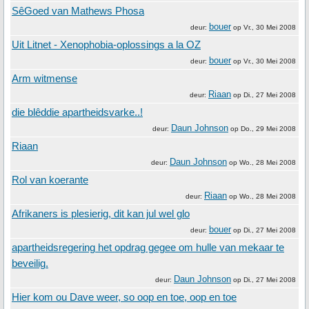
SêGoed van Mathews Phosa
bouer
deur:
op
Vr., 30 Mei 2008
Uit Litnet - Xenophobia-oplossings a la OZ
bouer
deur:
op
Vr., 30 Mei 2008
Arm witmense
Riaan
deur:
op
Di., 27 Mei 2008
die blêddie apartheidsvarke..!
Daun Johnson
deur:
op
Do., 29 Mei 2008
Riaan
Daun Johnson
deur:
op
Wo., 28 Mei 2008
Rol van koerante
Riaan
deur:
op
Wo., 28 Mei 2008
Afrikaners is plesierig, dit kan jul wel glo
bouer
deur:
op
Di., 27 Mei 2008
apartheidsregering het opdrag gegee om hulle van mekaar te
beveilig.
Daun Johnson
deur:
op
Di., 27 Mei 2008
Hier kom ou Dave weer, so oop en toe, oop en toe