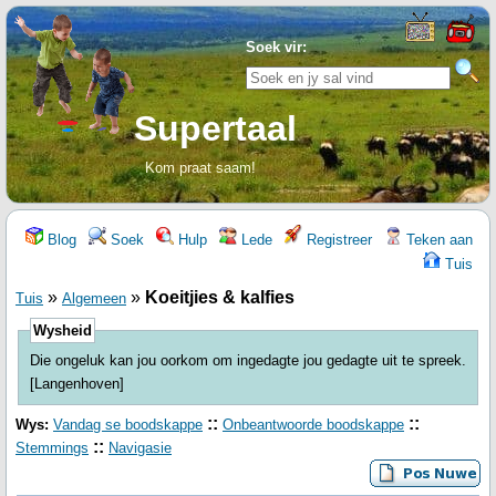
Soek vir:
Supertaal
Kom praat saam!
Blog
Soek
Hulp
Lede
Registreer
Teken aan
Tuis
»
»
Koeitjies & kalfies
Tuis
Algemeen
Wysheid
Die ongeluk kan jou oorkom om ingedagte jou gedagte uit te spreek.
[Langenhoven]
::
::
Wys:
Vandag se boodskappe
Onbeantwoorde boodskappe
::
Stemmings
Navigasie