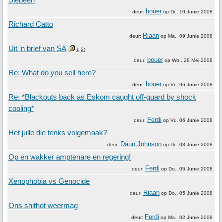
bouer
deur:
op
Di., 10 Junie 2008
Richard Catto
Riaan
deur:
op
Ma., 09 Junie 2008
Uit 'n brief van SA
(
1
2
)
bouer
deur:
op
Wo., 28 Mei 2008
Re: What do you sell here?
bouer
deur:
op
Vr., 06 Junie 2008
Re: *Blackouts back as Eskom caught off-guard by shock
cooling*
Ferdi
deur:
op
Vr., 06 Junie 2008
Het julle die tenks volgemaak?
Daun Johnson
deur:
op
Di., 03 Junie 2008
Op en wakker amptenare en regering!
Ferdi
deur:
op
Do., 05 Junie 2008
Xenophobia vs Genocide
Riaan
deur:
op
Do., 05 Junie 2008
Ons shithot weermag
Ferdi
deur:
op
Ma., 02 Junie 2008