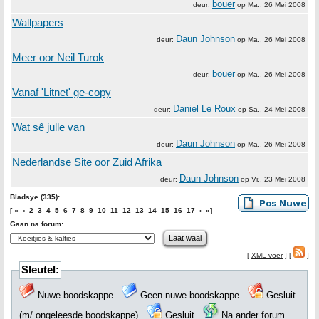
bouer
deur:
op
Ma., 26 Mei 2008
Wallpapers
Daun Johnson
deur:
op
Ma., 26 Mei 2008
Meer oor Neil Turok
bouer
deur:
op
Ma., 26 Mei 2008
Vanaf 'Litnet' ge-copy
Daniel Le Roux
deur:
op
Sa., 24 Mei 2008
Wat sê julle van
Daun Johnson
deur:
op
Ma., 26 Mei 2008
Nederlandse Site oor Zuid Afrika
Daun Johnson
deur:
op
Vr., 23 Mei 2008
Bladsye (335):
[
«
‹
2
3
4
5
6
7
8
9
10
11
12
13
14
15
16
17
›
»
]
Gaan na forum:
[
XML-voer
] [
]
Sleutel:
Nuwe boodskappe
Geen nuwe boodskappe
Gesluit
(m/ ongeleesde boodskappe)
Gesluit
Na ander forum