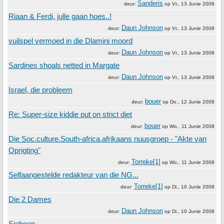
Sanderis
deur:
op
Vr., 13 Junie 2008
Riaan & Ferdi, julle gaan hoes..!
Daun Johnson
deur:
op
Vr., 13 Junie 2008
vuilspel vermoed in die Dlamini moord
Daun Johnson
deur:
op
Vr., 13 Junie 2008
Sardines shoals netted in Margate
Daun Johnson
deur:
op
Vr., 13 Junie 2008
Israel, die probleem
bouer
deur:
op
Do., 12 Junie 2008
Re: Super-size kiddie put on strict diet
bouer
deur:
op
Wo., 11 Junie 2008
Die Soc.culture.South-africa.afrikaans nuusgroep - "Akte van
Oprigting"
Torreke[1]
deur:
op
Wo., 11 Junie 2008
Selfaangestelde redakteur van die NG...
Torreke[1]
deur:
op
Di., 10 Junie 2008
Die 2 Dames
Daun Johnson
deur:
op
Di., 10 Junie 2008
Sjebeen