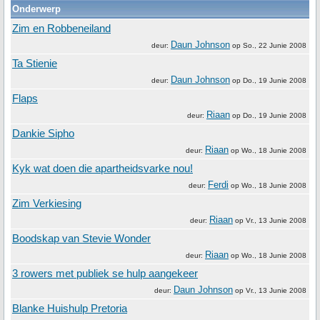
Onderwerp
Zim en Robbeneiland
Daun Johnson
deur:
op
So., 22 Junie 2008
Ta Stienie
Daun Johnson
deur:
op
Do., 19 Junie 2008
Flaps
Riaan
deur:
op
Do., 19 Junie 2008
Dankie Sipho
Riaan
deur:
op
Wo., 18 Junie 2008
Kyk wat doen die apartheidsvarke nou!
Ferdi
deur:
op
Wo., 18 Junie 2008
Zim Verkiesing
Riaan
deur:
op
Vr., 13 Junie 2008
Boodskap van Stevie Wonder
Riaan
deur:
op
Wo., 18 Junie 2008
3 rowers met publiek se hulp aangekeer
Daun Johnson
deur:
op
Vr., 13 Junie 2008
Blanke Huishulp Pretoria