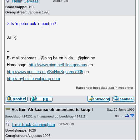
Hellin Gervaas
Senior Lid
Boodskappe:
191
Geregistreer:
Januarie 1998
> Is 'n peter ook 'n peetpa?
Ja :-).
--
E- mail :gervaas...@ping.be en hilda....@ping.be
Homepage:
http://www.ping.be/hilda-gervaas
en
http://www.oocities.org/SoHo/Square/7005
en
http://myhuisie.webjump.com
Rapporteer boodskap aan 'n moderator
Re: Een Afrikaanse olifantentand te koop !
Sa., 26 Junie 1999
00:00
[
boodskap #24231
is 'n antwoord op
boodskap #24211
]
Errol Back-Cunningham
Senior Lid
Boodskappe:
1029
Geregistreer:
Augustus 1996