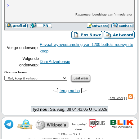
>
Rapporteer boodskap aan 'n moderator
Privaat wynversameling van 1200 bottels rooiwyn te
Vorige onderwerp:
koop
Volgende
Daai Advertensie
onderwerp:
Gaan na forum:
-=]
[=-
terug na bo
[
XML-voer
] [
]
Tyd nou:
Sa. Aug. 08 04:43:05 UTC 2026
Aangedryf
deur:
FUDforum 3.2.1.