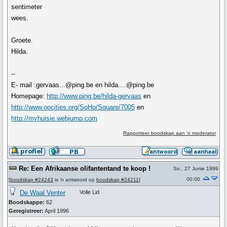
sentimeter
wees.
Groete.
Hilda.
--
E- mail :gervaas...@ping.be en hilda....@ping.be
Homepage:
http://www.ping.be/hilda-gervaas
en
http://www.oocities.org/SoHo/Square/7005
en
http://myhuisie.webjump.com
Rapporteer boodskap aan 'n moderator
Re: Een Afrikaanse olifantentand te koop !
So., 27 Junie 1999
00:00
[
boodskap #24243
is 'n antwoord op
boodskap #24211
]
De Waal Venter
Volle Lid
Boodskappe:
62
Geregistreer:
April 1996