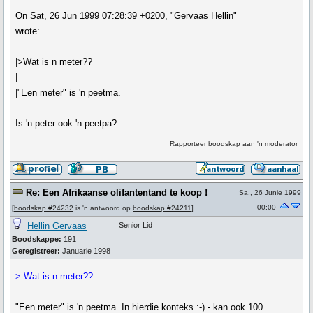
On Sat, 26 Jun 1999 07:28:39 +0200, "Gervaas Hellin"
wrote:
|>Wat is n meter??
|
|"Een meter" is 'n peetma.
Is 'n peter ook 'n peetpa?
Rapporteer boodskap aan 'n moderator
Re: Een Afrikaanse olifantentand te koop !
Sa., 26 Junie 1999
00:00
[
boodskap #24232
is 'n antwoord op
boodskap #24211
]
Hellin Gervaas
Senior Lid
Boodskappe:
191
Geregistreer:
Januarie 1998
> Wat is n meter??
"Een meter" is 'n peetma. In hierdie konteks :-) - kan ook 100