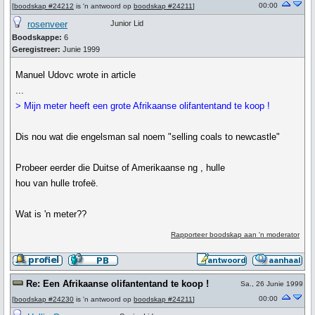
00:00
[
boodskap #24212
is 'n antwoord op
boodskap #24211
]
rosenveer
Junior Lid
Boodskappe:
6
Geregistreer:
Junie 1999
Manuel Udovc wrote in article
...
> Mijn meter heeft een grote Afrikaanse olifantentand te koop !
Dis nou wat die engelsman sal noem "selling coals to newcastle"
Probeer eerder die Duitse of Amerikaanse ng , hulle
hou van hulle trofeë.
Wat is 'n meter??
Rapporteer boodskap aan 'n moderator
Re: Een Afrikaanse olifantentand te koop !
Sa., 26 Junie 1999
00:00
[
boodskap #24230
is 'n antwoord op
boodskap #24211
]