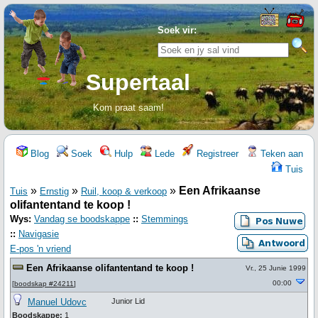
Soek vir:
Supertaal
Kom praat saam!
Blog
Soek
Hulp
Lede
Registreer
Teken aan
Tuis
»
»
»
Een Afrikaanse
Tuis
Ernstig
Ruil, koop & verkoop
olifantentand te koop !
Wys:
Vandag se boodskappe
::
Stemmings
::
Navigasie
E-pos 'n vriend
Een Afrikaanse olifantentand te koop !
Vr., 25 Junie 1999
00:00
[
boodskap #24211
]
Manuel Udovc
Junior Lid
Boodskappe:
1