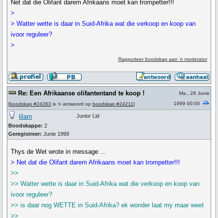
Net dat die Olifant darem Afrikaans moet kan trompetter!!!
>
> Watter wette is daar in Suid-Afrika wat die verkoop en koop van
ivoor reguleer?
>
Rapporteer boodskap aan 'n moderator
Re: Een Afrikaanse olifantentand te koop !
Ma., 28 Junie
1999 00:00
[
boodskap #24263
is 'n antwoord op
boodskap #24211
]
lilam
Junior Lid
Boodskappe:
2
Geregistreer:
Junie 1999
Thys de Wet wrote in message ...
> Net dat die Olifant darem Afrikaans moet kan trompetter!!!
>>
>> Watter wette is daar in Suid-Afrika wat die verkoop en koop van
ivoor reguleer?
>> is daar nog WETTE in Suid-Afrika? ek wonder laat my maar weet
>>