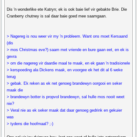
Dis 'n wonderlike ete Katryn; ek is ook baie lief vir gebakte Brie. Die
Cranberry chutney is sal daar baie goed mee saamgaan.
> Nagereg is nou weer vir my 'n probleem. Want ons moet Kersaand
(dis
> mos Christmas eve?) saam met vriende en bure gaan eet, en ek is
gevra
> om die nagereg vir daardie maal te maak, en ek gaan 'n tradisionele
> kerspoeding ala Dickens maak, en voorgee ek het dit al 6 weke
terug
> gebak. Ek reken as ek net genoeg brandewyn oorgooi en seker
maak die
> brandewyn botter is propvol brandewyn, sal hulle mos nooit weet
nie?
> Veral nie as ek seker maak dat daar genoeg gedrink en gekuier
was
> tydens die hoofmaal? ;-)