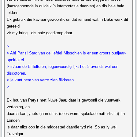
(laasgenoemde is duideik 'n interpretasie daarvan) en dis baie baie
lekker.
Ek gebruik die kaviaar gewoonlik omdat iemand wat in Baku werk dit
gereeld
vir my bring - dis baie goedkoop daar.
>
> Ah! Paris! Stad van de liefde! Misschien is er een groots oudjaar-
spektakel
> in/aan de Eiffeltoren, tegenwoordig lijkt het 's avonds wel een
discotoren,
> je kunt hem van verre zien flikkeren.
>
Ek hou van Parys met Nuwe Jaar, daar is gewoonli die vuurwerk
vertoning, en
daarna kan jy iets gaan drink (soos warm sjokolade natturlik :-)). In
Londen
is daar niks oop in die middestad daardie tyd nie. So as jy wel
Travalgar