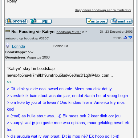
Roely
Rapporteer boodskap aan 'n moderator
Re: Poeding vir Katryn
Di., 23 Desember 2003
[
boodskap #3357
is 'n
21:05
antwoord op
boodskap #3350
]
Lorinda
Senior Lid
Boodskappe:
557
Geregistreer:
Augustus 2003
"Katryn" skryf in boodskap
news:4b5huvk7m9kh9umfnbu5ludv6e8hu3f1q0@4ax.com...
>>
> Dit klink yuckie daai swael en kole. Mens sou dink dat jy
> verskriklik baie stout was die jaar, en dat Santa het al vroeg begin
> om kole by jou af te lewer? Ons kinders hier in Amerika kry mos
kool
> (coal) as hulle stout was. ;-)) Ek moes ook 2 keer dink oor jou
> vuurpyl wat jy jou gaste mee wou opblaas, maar gelukkig besef ek
toe
> dis arugula wat jy van praat. Dit is mos nê? Ek hoop so!! ;-)))