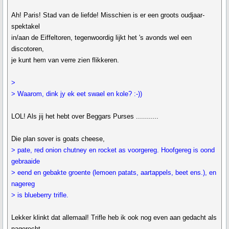
Ah! Paris! Stad van de liefde! Misschien is er een groots oudjaar-
spektakel
in/aan de Eiffeltoren, tegenwoordig lijkt het 's avonds wel een
discotoren,
je kunt hem van verre zien flikkeren.
>
> Waarom, dink jy ek eet swael en kole? :-))
LOL! Als jij het hebt over Beggars Purses ...........
Die plan sover is goats cheese,
> pate, red onion chutney en rocket as voorgereg. Hoofgereg is oond
gebraaide
> eend en gebakte groente (lemoen patats, aartappels, beet ens.), en
nagereg
> is blueberry trifle.
Lekker klinkt dat allemaal! Trifle heb ik ook nog even aan gedacht als
nagerecht.