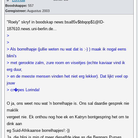
Boodskappe:
557
Geregistreer:
Augustus 2003
"Roely" skryf in boodskap news:bsa85v$bbqop$1@ID-
187610.news.uni-berlin.de...
>
>
> Als borrelhapje (jullie weten nu wat dat is :-) ) maak ik nogal eens
blini's
> met gerookte zalm, zure room en viseitjes (echte kaviaar vind ik
erg duur,
> en de meeste mensen vinden het niet erg lekker). Dat lijkt veel op
jouw
> cr�pes Lorinda!
O ja, ons weet nou wat 'n borrelhapje is. Ons sal daardie gesprek nie
maklik
vergeet nie. Ek onthou nog hoe ek en Katryn bontgespring het om te
dink aan
eg Suid-Afrikaanse borrelhapjes!:-))
Ja, die blini is min of meer dieselfde idee as die Beggars Purses