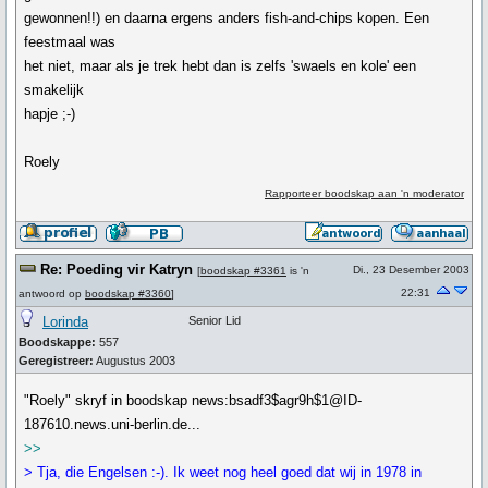
gewonnen!!) en daarna ergens anders fish-and-chips kopen. Een
feestmaal was
het niet, maar als je trek hebt dan is zelfs 'swaels en kole' een
smakelijk
hapje ;-)
Roely
Rapporteer boodskap aan 'n moderator
Re: Poeding vir Katryn
Di., 23 Desember 2003
[
boodskap #3361
is 'n
22:31
antwoord op
boodskap #3360
]
Lorinda
Senior Lid
Boodskappe:
557
Geregistreer:
Augustus 2003
"Roely" skryf in boodskap news:bsadf3$agr9h$1@ID-
187610.news.uni-berlin.de...
>>
> Tja, die Engelsen :-). Ik weet nog heel goed dat wij in 1978 in