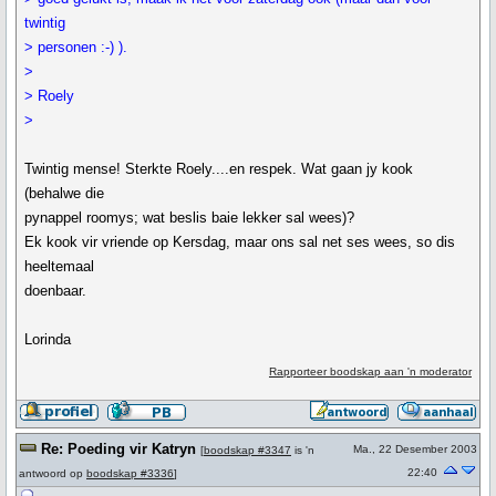
twintig
> personen :-) ).
>
> Roely
>
Twintig mense! Sterkte Roely....en respek. Wat gaan jy kook
(behalwe die
pynappel roomys; wat beslis baie lekker sal wees)?
Ek kook vir vriende op Kersdag, maar ons sal net ses wees, so dis
heeltemaal
doenbaar.
Lorinda
Rapporteer boodskap aan 'n moderator
Re: Poeding vir Katryn
Ma., 22 Desember 2003
[
boodskap #3347
is 'n
22:40
antwoord op
boodskap #3336
]