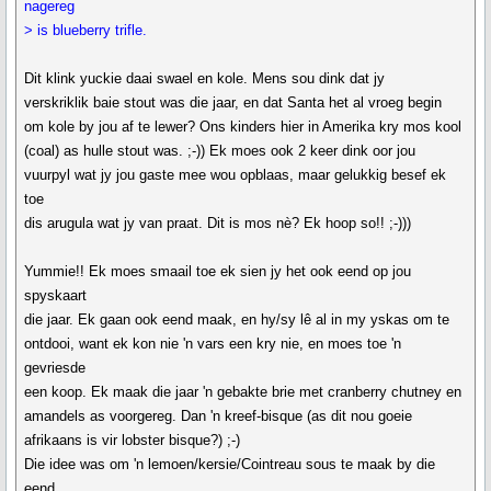
nagereg
> is blueberry trifle.
Dit klink yuckie daai swael en kole. Mens sou dink dat jy
verskriklik baie stout was die jaar, en dat Santa het al vroeg begin
om kole by jou af te lewer? Ons kinders hier in Amerika kry mos kool
(coal) as hulle stout was. ;-)) Ek moes ook 2 keer dink oor jou
vuurpyl wat jy jou gaste mee wou opblaas, maar gelukkig besef ek
toe
dis arugula wat jy van praat. Dit is mos nè? Ek hoop so!! ;-)))
Yummie!! Ek moes smaail toe ek sien jy het ook eend op jou
spyskaart
die jaar. Ek gaan ook eend maak, en hy/sy lê al in my yskas om te
ontdooi, want ek kon nie 'n vars een kry nie, en moes toe 'n
gevriesde
een koop. Ek maak die jaar 'n gebakte brie met cranberry chutney en
amandels as voorgereg. Dan 'n kreef-bisque (as dit nou goeie
afrikaans is vir lobster bisque?) ;-)
Die idee was om 'n lemoen/kersie/Cointreau sous te maak by die
eend,