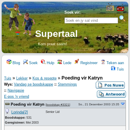
Soek vir:
Supertaal
Kom praat saam!
Blog
Soek
Hulp
Lede
Registreer
Teken aan
Tuis
»
»
»
Poeding vir Katryn
Tuis
Lekker
Kos & resepte
Wys:
Vandag se boodskappe
::
Stemmings
::
Navigasie
E-pos 'n vriend
Poeding vir Katryn
So., 21 Desember 2003 15:35
[
boodskap #3321
]
Lorinda[2]
Senior Lid
Boodskappe:
531
Geregistreer:
Mei 2003