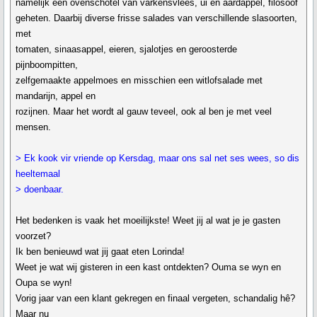
namelijk een ovenschotel van varkensvlees, ui en aardappel, filosoof
geheten. Daarbij diverse frisse salades van verschillende slasoorten,
met
tomaten, sinaasappel, eieren, sjalotjes en geroosterde
pijnboompitten,
zelfgemaakte appelmoes en misschien een witlofsalade met
mandarijn, appel en
rozijnen. Maar het wordt al gauw teveel, ook al ben je met veel
mensen.
> Ek kook vir vriende op Kersdag, maar ons sal net ses wees, so dis
heeltemaal
> doenbaar.
Het bedenken is vaak het moeilijkste! Weet jij al wat je je gasten
voorzet?
Ik ben benieuwd wat jij gaat eten Lorinda!
Weet je wat wij gisteren in een kast ontdekten? Ouma se wyn en
Oupa se wyn!
Vorig jaar van een klant gekregen en finaal vergeten, schandalig hê?
Maar nu