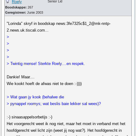
Roely
Senior Lid
Boodskappe:
267
Geregistreer:
Junie 2003
"Lorinda" skryf in boodskap news:3fe7325c$1_2@mk-nntp-
2.news.uk.tiscali.com...
>
>
>
>
> Twintig mense! Sterkte Roely....en respek.
Dankie! Maar....
Wie kookt hoeft de afwas niet te doen :-))))
> Wat gaan jy kook (behalwe die
> pynappel roomys; wat beslis baie lekker sal wees)?
:-) sinaasappelsorbetijs :-)
Het voorgerecht weet ik nog niet, maar het moet in verband met het
hoofdgerecht wel licht zijn (weet jij nog wat?). Het hoofdgerecht in