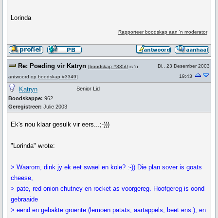
Lorinda
Rapporteer boodskap aan 'n moderator
Re: Poeding vir Katryn
Di., 23 Desember 2003
[
boodskap #3350
is 'n
19:43
antwoord op
boodskap #3349
]
Katryn
Senior Lid
Boodskappe:
962
Geregistreer:
Julie 2003
Ek's nou klaar gesulk vir eers...;-)))
"Lorinda" wrote:
> Waarom, dink jy ek eet swael en kole? :-)) Die plan sover is goats
cheese,
> pate, red onion chutney en rocket as voorgereg. Hoofgereg is oond
gebraaide
> eend en gebakte groente (lemoen patats, aartappels, beet ens.), en