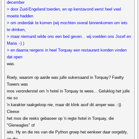
december
> door Zuid-Engeland toerden, en op kerstavond eerst heel veel
moeite hadden
> om onderdak te komen (wij mochten overal binnenkomen om iets
te drinken,
> maar niemand wilde ons een bed geven... wij voelden ons Jozef en
Maria :-) )
> en daarna nergens in heel Torquay een restaurant konden vinden
dat open
was.
Roely, waarom op aarde was julle oukersaand in Torquay? Fawlty
Towers was
mos veronderstel om 'n hotel in Torquay te wees... Gelukkig het julle
nie so
'n karakter raakgeloop nie, maar dit klink asof dit amper was :-))
Cleese
het mos die reeks gebaseer op 'n regte hotel in Torquay, die
"Gleneagles" of
iets. Hy en die res van die Python groep het eenkeer daar oorgebly,
en die