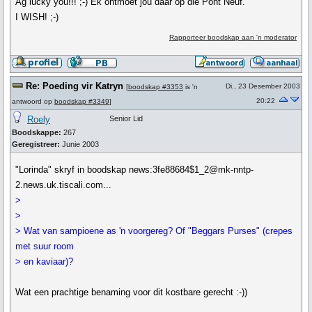
Ag lucky you!!! ;-) Ek ontmoet jou daar op die Pont Neuf.
I WISH! ;-)
Rapporteer boodskap aan 'n moderator
Re: Poeding vir Katryn
Di., 23 Desember 2003
[
boodskap #3353
is 'n
20:22
antwoord op
boodskap #3349
]
Roely
Senior Lid
Boodskappe:
267
Geregistreer:
Junie 2003
"Lorinda" skryf in boodskap news:3fe88684$1_2@mk-nntp-
2.news.uk.tiscali.com...
>
>
> Wat van sampioene as 'n voorgereg? Of "Beggars Purses" (crepes
met suur room
> en kaviaar)?
Wat een prachtige benaming voor dit kostbare gerecht :-))