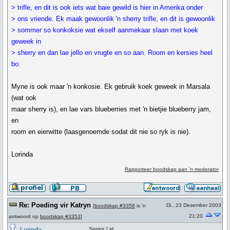
> trifle, en dit is ook iets wat baie gewild is hier in Amerika onder
> ons vriende. Ek maak gewoonlik 'n sherry trifle, en dit is gewoonlik
> sommer so konkoksie wat ekself aanmekaar slaan met koek
geweek in
> sherry en dan lae jello en vrugte en so aan. Room en kersies heel
bo.
Myne is ook maar 'n konkosie. Ek gebruik koek geweek in Marsala
(wat ook
maar sherry is), en lae vars blueberries met 'n bietjie blueberry jam,
en
room en eierwitte (laasgenoemde sodat dit nie so ryk is nie).
Lorinda
Rapporteer boodskap aan 'n moderator
Re: Poeding vir Katryn
Di., 23 Desember 2003
[
boodskap #3358
is 'n
21:20
antwoord op
boodskap #3353
]
Lorinda
Senior Lid