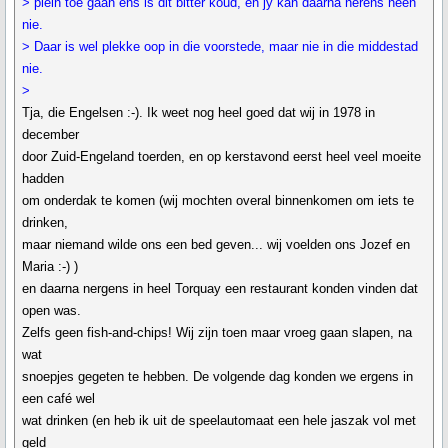
> plein toe gaan ens is dit bitter koud, en jy kan daarna nerens heen
nie.
> Daar is wel plekke oop in die voorstede, maar nie in die middestad
nie.
>
Tja, die Engelsen :-). Ik weet nog heel goed dat wij in 1978 in
december
door Zuid-Engeland toerden, en op kerstavond eerst heel veel moeite
hadden
om onderdak te komen (wij mochten overal binnenkomen om iets te
drinken,
maar niemand wilde ons een bed geven... wij voelden ons Jozef en
Maria :-) )
en daarna nergens in heel Torquay een restaurant konden vinden dat
open was.
Zelfs geen fish-and-chips! Wij zijn toen maar vroeg gaan slapen, na
wat
snoepjes gegeten te hebben. De volgende dag konden we ergens in
een café wel
wat drinken (en heb ik uit de speelautomaat een hele jaszak vol met
geld