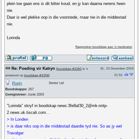
plein toe gaan ens is dit bitter koud, en jy kan daarna nerens heen
nie.
Daar is wel plekke oop in die voorstede, maar nie in die middestad
nie.
Lorinda
Rapporteer boodskap aan 'n moderator
Re: Poeding vir Katryn
Di., 23 Desember 2003
[
boodskap #3360
is 'n
21:52
antwoord op
boodskap #3358
]
Roely
Senior Lid
Boodskappe:
267
Geregistreer:
Junie 2003
"Lorinda" skryf in boodskap news:3fe8af30_2@mk-nntp-
2.news.uk.tiscali.com...
> In Londen
> is daar niks oop in die middestad daardie tyd nie. So as jy wel
Travalgar