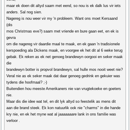
maar ek doen dit altyd saam met eend, so nou is ek dalk lus vir iets
anders. Sal nog sien.
Nagereg is nou weer vir my 'n probleem. Want ons moet Kersaand
(dis
mos Christmas eve?) saam met vriende en bure gaan eet, en ek is
gevra
om die nagereg vir daardie maal te maak, en ek gaan 'n tradisionele
kerspoeding ala Dickens maak, en voorgee ek het dit al 6 weke terug
gebak. Ek reken as ek net genoeg brandewyn oorgooi en seker maak
die
brandewyn botter is propvol brandewyn, sal hulle mos nooit weet nie?
Veral nie as ek seker maak dat daar genoeg gedrink en gekuier was
tydens die hoofmaal? ;-)
Buitendien hou meeste Amerikaners nie van vrugtekoeke en goeters
nie.
Maar dis die idee wat tel, en dit lyk altyd so feestelik as mens dit
aan die brand steek. Ek kon natuurlik ook nie "charms" in die hande
kry nie, en ek het myne wat al jaaaaaaare lank in ons familie was
verloor .