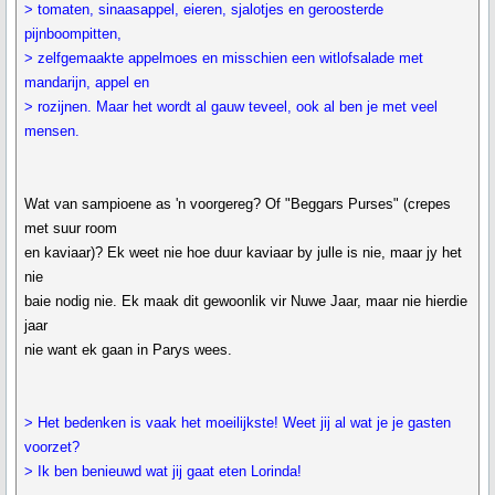
> tomaten, sinaasappel, eieren, sjalotjes en geroosterde
pijnboompitten,
> zelfgemaakte appelmoes en misschien een witlofsalade met
mandarijn, appel en
> rozijnen. Maar het wordt al gauw teveel, ook al ben je met veel
mensen.
Wat van sampioene as 'n voorgereg? Of "Beggars Purses" (crepes
met suur room
en kaviaar)? Ek weet nie hoe duur kaviaar by julle is nie, maar jy het
nie
baie nodig nie. Ek maak dit gewoonlik vir Nuwe Jaar, maar nie hierdie
jaar
nie want ek gaan in Parys wees.
> Het bedenken is vaak het moeilijkste! Weet jij al wat je je gasten
voorzet?
> Ik ben benieuwd wat jij gaat eten Lorinda!