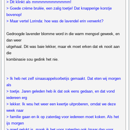
> Dit klinkt als mmmmmmmmmmmm!
> Goede crème brulée, een zalig toetje! Dat knapperige korstje
bovenop!
> Maar vertel Lorinda: hoe was de lavendel erin verwerkt?
Gedroogde lavender blomme word in die warm mengsel geweek, en
dan weer
uitgehaal. Dit was baie lekker, maar ek moet erken dat ek nooit aan
die
kombinasie sou gedink het nie.
> Ik heb net zelf sinaasappelsorbetijs gemaakt. Dat eten wij morgen
als
> toetje. Jaren geleden heb ik dat ook eens gedaan, en dat vond
iedereen erg
> lekker. Ik wou het weer een keertje uitproberen, omdat we deze
week naar
> familie gaan en ik op zaterdag voor iedereen moet koken. Als het
ijs morgen
> goed gelukt is, maak ik het voor zaterdag ook (maar dan voor