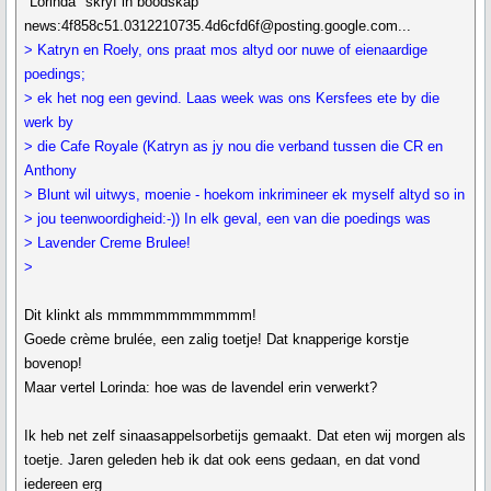
"Lorinda" skryf in boodskap
news:4f858c51.0312210735.4d6cfd6f@posting.google.com...
> Katryn en Roely, ons praat mos altyd oor nuwe of eienaardige
poedings;
> ek het nog een gevind. Laas week was ons Kersfees ete by die
werk by
> die Cafe Royale (Katryn as jy nou die verband tussen die CR en
Anthony
> Blunt wil uitwys, moenie - hoekom inkrimineer ek myself altyd so in
> jou teenwoordigheid:-)) In elk geval, een van die poedings was
> Lavender Creme Brulee!
>
Dit klinkt als mmmmmmmmmmmm!
Goede crème brulée, een zalig toetje! Dat knapperige korstje
bovenop!
Maar vertel Lorinda: hoe was de lavendel erin verwerkt?
Ik heb net zelf sinaasappelsorbetijs gemaakt. Dat eten wij morgen als
toetje. Jaren geleden heb ik dat ook eens gedaan, en dat vond
iedereen erg