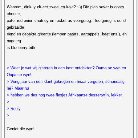
Waarom, dink jy ek eet swael en kole? :-)) Die plan sover is goats
cheese,
pate, red onion chutney en rocket as voorgereg. Hoofgereg is oond
gebraaide
eend en gebakte groente (lemoen patats, aartappels, beet ens.), en
nagereg
is blueberry trifle.
> Weet je wat wij gisteren in een kast ontdekten? Ouma se wyn en
Oupa se wyn!
> Vorig jaar van een klant gekregen en finaal vergeten, schandalig
hê? Maar nu
> hebben we dus nog twee flesjes Afrikaanse dessertwijn, lekker.
>
> Roely
>
Geniet die wyn!