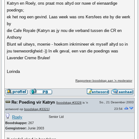
Katryn en Roely, ons praat mos altyd oor nuwe of eienaardige
poedings;
ek het nog een gevind. Laas week was ons Kersfees ete by die werk
by
die Cafe Royale (Katryn as jy nou die verband tussen die CR en
Anthony
Blunt wil uitwys, moenie - hoekom inkrimineer ek myself altyd so in
jou teenwoordigheid:-)) In elk geval, een van die poedings was
Lavender Creme Brulee!
Lorinda
Rapporteer boodskap aan 'n moderator
Re: Poeding vir Katryn
So., 21 Desember 2003
[
boodskap #3328
is 'n
23:54
antwoord op
boodskap #3321
]
Roely
Senior Lid
Boodskappe:
267
Geregistreer:
Junie 2003