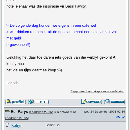
hotel eienaar was die inspirasie vir Basil Fawlty.
> De volgende dag konden we ergens in een café wel
> wat drinken (en heb ik uit de speelautomaat een hele jaszak vol
met geld
> gewonnen!!)
Gelukkig het daar toe darem iets goeds van die verblyf gekom! Al
kon jy nou
net vis en tjips daarmee koop :-))
Lorinda
Rapporteer boodskap aan 'n moderator
Re: Parys
Wo., 24 Desember 2003 02:36
[
boodskap #3362
is 'n antwoord op
boodskap #3355
]
Katryn
Senior Lid