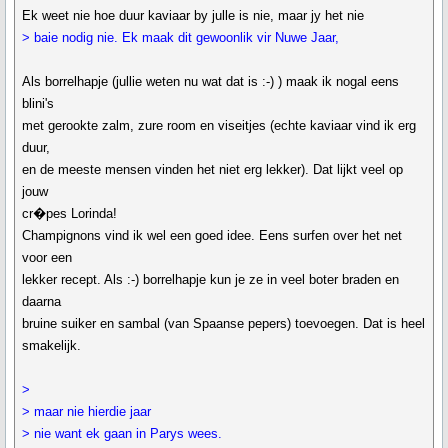
Ek weet nie hoe duur kaviaar by julle is nie, maar jy het nie
> baie nodig nie. Ek maak dit gewoonlik vir Nuwe Jaar,
Als borrelhapje (jullie weten nu wat dat is :-) ) maak ik nogal eens
blini's
met gerookte zalm, zure room en viseitjes (echte kaviaar vind ik erg
duur,
en de meeste mensen vinden het niet erg lekker). Dat lijkt veel op
jouw
cr�pes Lorinda!
Champignons vind ik wel een goed idee. Eens surfen over het net
voor een
lekker recept. Als :-) borrelhapje kun je ze in veel boter braden en
daarna
bruine suiker en sambal (van Spaanse pepers) toevoegen. Dat is heel
smakelijk.
>
> maar nie hierdie jaar
> nie want ek gaan in Parys wees.