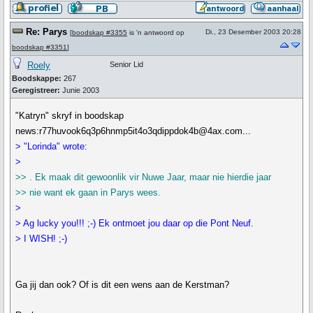
Re: Parys
Di., 23 Desember 2003 20:28
[
boodskap #3355
is 'n antwoord op
boodskap #3351
]
Roely
Senior Lid
Boodskappe:
267
Geregistreer:
Junie 2003
"Katryn" skryf in boodskap
news:r77huvook6q3p6hnmp5it4o3qdippdok4b@4ax.com...
> "Lorinda" wrote:
>
>> . Ek maak dit gewoonlik vir Nuwe Jaar, maar nie hierdie jaar
>> nie want ek gaan in Parys wees.
>
> Ag lucky you!!! ;-) Ek ontmoet jou daar op die Pont Neuf.
> I WISH! ;-)
Ga jij dan ook? Of is dit een wens aan de Kerstman?