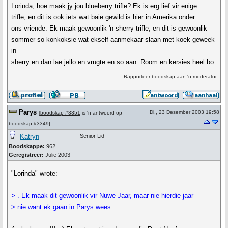
Lorinda, hoe maak jy jou blueberry trifle? Ek is erg lief vir enige
trifle, en dit is ook iets wat baie gewild is hier in Amerika onder
ons vriende. Ek maak gewoonlik 'n sherry trifle, en dit is gewoonlik
sommer so konkoksie wat ekself aanmekaar slaan met koek geweek
in
sherry en dan lae jello en vrugte en so aan. Room en kersies heel bo.
Rapporteer boodskap aan 'n moderator
Parys
Di., 23 Desember 2003 19:58
[
boodskap #3351
is 'n antwoord op
boodskap #3349
]
Katryn
Senior Lid
Boodskappe:
962
Geregistreer:
Julie 2003
"Lorinda" wrote:
> . Ek maak dit gewoonlik vir Nuwe Jaar, maar nie hierdie jaar
> nie want ek gaan in Parys wees.