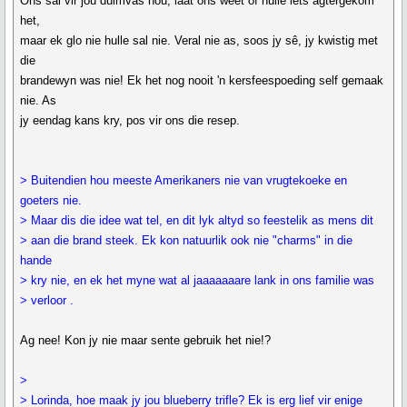
Ons sal vir jou duimvas hou, laat ons weet of hulle iets agtergekom
het,
maar ek glo nie hulle sal nie. Veral nie as, soos jy sê, jy kwistig met
die
brandewyn was nie! Ek het nog nooit 'n kersfeespoeding self gemaak
nie. As
jy eendag kans kry, pos vir ons die resep.
> Buitendien hou meeste Amerikaners nie van vrugtekoeke en
goeters nie.
> Maar dis die idee wat tel, en dit lyk altyd so feestelik as mens dit
> aan die brand steek. Ek kon natuurlik ook nie "charms" in die
hande
> kry nie, en ek het myne wat al jaaaaaaare lank in ons familie was
> verloor .
Ag nee! Kon jy nie maar sente gebruik het nie!?
>
> Lorinda, hoe maak jy jou blueberry trifle? Ek is erg lief vir enige