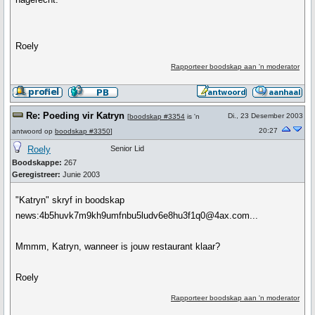
Roely
Rapporteer boodskap aan 'n moderator
Re: Poeding vir Katryn
Di., 23 Desember 2003
[
boodskap #3354
is 'n
20:27
antwoord op
boodskap #3350
]
Roely
Senior Lid
Boodskappe:
267
Geregistreer:
Junie 2003
"Katryn" skryf in boodskap
news:4b5huvk7m9kh9umfnbu5ludv6e8hu3f1q0@4ax.com...
Mmmm, Katryn, wanneer is jouw restaurant klaar?
Roely
Rapporteer boodskap aan 'n moderator