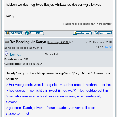
hebben we dus nog twee flesjes Afrikaanse dessertwijn, lekker.
Roely
Rapporteer boodskap aan 'n moderator
Re: Poeding vir Katryn
Di., 23 Desember 2003
[
boodskap #3349
is 'n
18:26
antwoord op
boodskap #3347
]
Lorinda
Senior Lid
Boodskappe:
557
Geregistreer:
Augustus 2003
"Roely" skryf in boodskap news:bs7rjp$agitf$1@ID-187610.news.uni-
berlin.de...
> Het voorgerecht weet ik nog niet, maar het moet in verband met het
> hoofdgerecht wel licht zijn (weet jij nog wat?). Het hoofdgerecht in
> namelijk een ovenschotel van varkensvlees, ui en aardappel,
filosoof
> geheten. Daarbij diverse frisse salades van verschillende
slasoorten, met