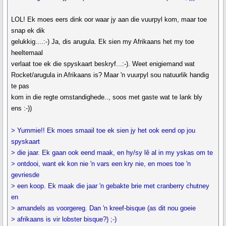
LOL! Ek moes eers dink oor waar jy aan die vuurpyl kom, maar toe
snap ek dik
gelukkig....:-) Ja, dis arugula. Ek sien my Afrikaans het my toe
heeltemaal
verlaat toe ek die spyskaart beskryf...:-). Weet enigiemand wat
Rocket/arugula in Afrikaans is? Maar 'n vuurpyl sou natuurlik handig
te pas
kom in die regte omstandighede.., soos met gaste wat te lank bly
ens :-))
> Yummie!! Ek moes smaail toe ek sien jy het ook eend op jou
spyskaart
> die jaar. Ek gaan ook eend maak, en hy/sy lê al in my yskas om te
> ontdooi, want ek kon nie 'n vars een kry nie, en moes toe 'n
gevriesde
> een koop. Ek maak die jaar 'n gebakte brie met cranberry chutney
en
> amandels as voorgereg. Dan 'n kreef-bisque (as dit nou goeie
> afrikaans is vir lobster bisque?) ;-)