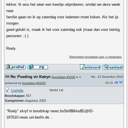
lekker. Ik wou het weer een keertje uitproberen, omdat we deze week
naar
familie gaan en ik op zaterdag voor iedereen moet koken. Als het ijs
morgen
goed gelukt is, maak ik het voor zaterdag ook (maar dan voor twintig
personen :-) ).
Roely
Rapporteer boodskap aan 'n moderator
Re: Poeding vir Katryn
Ma., 22 Desember 2003
[
boodskap #3336
is 'n
18:15
antwoord op
boodskap #3328
]
Lorinda
Senior Lid
Boodskappe:
557
Geregistreer:
Augustus 2003
"Roely" skryf in boodskap news:bs5bi9$8rlud$1@ID-
187610.news.uni-berlin.de...