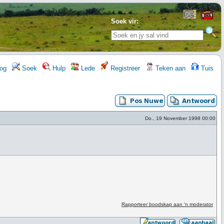
Soek vir:
og
Soek
Hulp
Lede
Registreer
Teken aan
Tuis
Do., 19 November 1998 00:00
Rapporteer boodskap aan 'n moderator