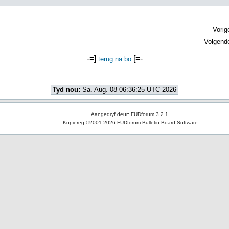
Vorig
Volgend
-=]
[=-
terug na bo
Tyd nou:
Sa. Aug. 08 06:36:25 UTC 2026
Aangedryf deur: FUDforum 3.2.1.
Kopiereg ©2001-2026
FUDforum Bulletin Board Software