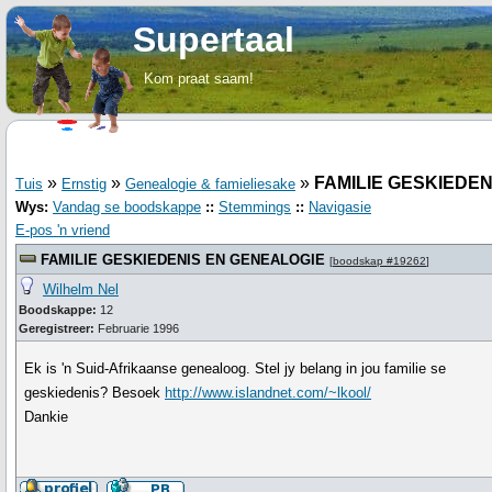
Supertaal
Kom praat saam!
»
»
»
FAMILIE GESKIEDE
Tuis
Ernstig
Genealogie & famieliesake
Wys:
Vandag se boodskappe
::
Stemmings
::
Navigasie
E-pos 'n vriend
FAMILIE GESKIEDENIS EN GENEALOGIE
[
boodskap #19262
]
Wilhelm Nel
Boodskappe:
12
Geregistreer:
Februarie 1996
Ek is 'n Suid-Afrikaanse genealoog. Stel jy belang in jou familie se
geskiedenis? Besoek
http://www.islandnet.com/~lkool/
Dankie