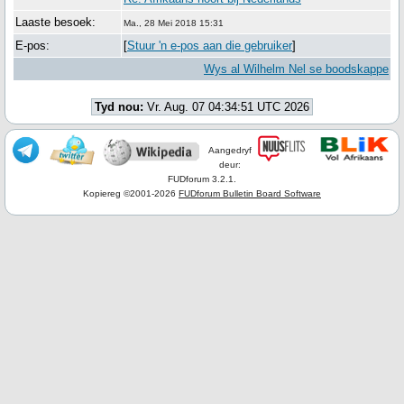
Laaste besoek:
Ma., 28 Mei 2018 15:31
E-pos:
[
Stuur 'n e-pos aan die gebruiker
]
Wys al Wilhelm Nel se boodskappe
Tyd nou:
Vr. Aug. 07 04:34:51 UTC 2026
Aangedryf
deur:
FUDforum 3.2.1.
Kopiereg ©2001-2026
FUDforum Bulletin Board Software