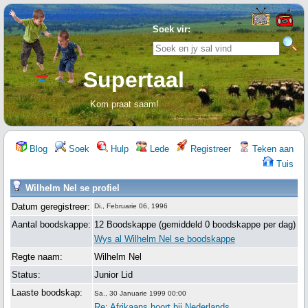
Soek vir:
Supertaal
Kom praat saam!
Blog
Soek
Hulp
Lede
Registreer
Teken aan
Tuis
Wilhelm Nel se profiel
Datum geregistreer:
Di., Februarie 06, 1996
Aantal boodskappe:
12 Boodskappe (gemiddeld 0 boodskappe per dag)
Wys al Wilhelm Nel se boodskappe
Regte naam:
Wilhelm Nel
Status:
Junior Lid
Laaste boodskap:
Sa., 30 Januarie 1999 00:00
Re: Afrikaans hoort bij Nederlands