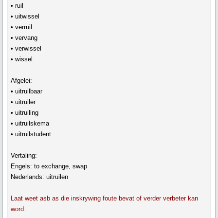
• ruil
• uitwissel
• verruil
• vervang
• verwissel
• wissel
Afgelei:
• uitruilbaar
• uitruiler
• uitruiling
• uitruilskema
• uitruilstudent
Vertaling:
Engels: to exchange, swap
Nederlands: uitruilen
Laat weet asb as die inskrywing foute bevat of verder verbeter kan
word.