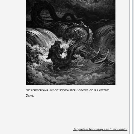
Die vernietiging van die seemonster Leviatan, deur Gustave
Doré.
Rapporteer boodskap aan 'n moderator