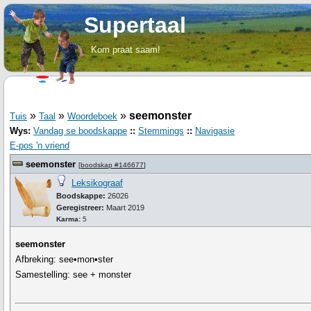
Supertaal
Kom praat saam!
»
»
»
seemonster
Tuis
Taal
Woordeboek
Wys:
Vandag se boodskappe
::
Stemmings
::
Navigasie
E-pos 'n vriend
seemonster
[
boodskap #146677
]
Leksikograaf
Boodskappe:
26026
Geregistreer:
Maart 2019
Karma:
5
seemonster
Afbreking: see•mon•ster
Samestelling: see + monster