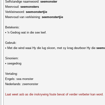
Selfstandige naamwoord:
seemonster
Meervoud:
seemonsters
Verkleinwoord:
seemonstertjie
Meervoud van verkleining:
seemonstertjie
Betekenis:
• 'n Gedrog wat in die see leef.
Gebruik:
• Met die wind waai Hy die lug skoon, met sy krag deurboor Hy die
seemo
Sinoniem:
• seegedrog
Vertaling:
Engels: sea monster
Nederlands: zeemonster
Laat weet asb as die inskrywing foute bevat of verder verbeter kan word.