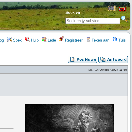
Soek vir:
og
Soek
Hulp
Lede
Registreer
Teken aan
Tuis
Ma., 14 Oktober 2024 11:56