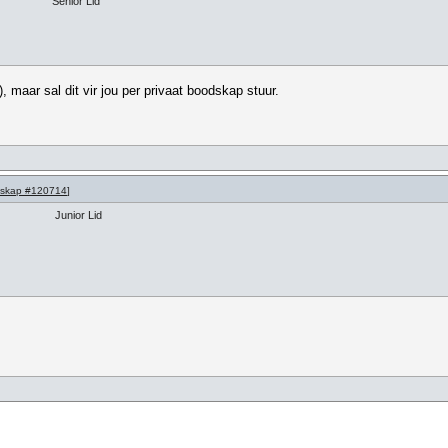
Senior Lid
, maar sal dit vir jou per privaat boodskap stuur.
skap #120714
]
Junior Lid