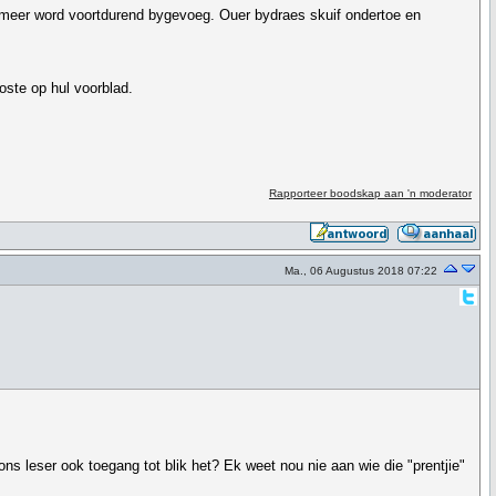
n meer word voortdurend bygevoeg. Ouer bydraes skuif ondertoe en
ste op hul voorblad.
Rapporteer boodskap aan 'n moderator
Ma., 06 Augustus 2018 07:22
ns leser ook toegang tot blik het? Ek weet nou nie aan wie die "prentjie"