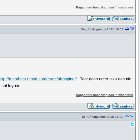
Rapporteer boodskap aan 'n moderator
Ma., 06 Augustus 2018 16:11
http://members.tripod.com/~vds/afroppinet/
. Daar gaan egter niks aan nie
sal kry nie.
Rapporteer boodskap aan 'n moderator
Di., 07 Augustus 2018 14:22