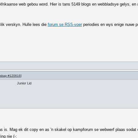
 Afrikaanse web gebou word. Hier is tans 5149 blogs en webbladsye gelys, e
Blik verskyn. Hulle lees die
forum se RSS-voer
periodies en wys enige nuwe po
skap #120616
]
Junior Lid
laas is. Mag ek dit copy en as 'n skakel op kampforum se webwerf plaas sodat o
ng nie (-: