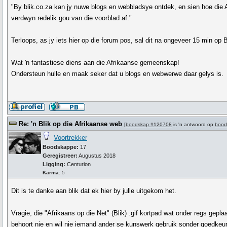
"By blik.co.za kan jy nuwe blogs en webbladsye ontdek, en sien hoe die
verdwyn redelik gou van die voorblad af."
Terloops, as jy iets hier op die forum pos, sal dit na ongeveer 15 min op 
Wat 'n fantastiese diens aan die Afrikaanse gemeenskap!
Ondersteun hulle en maak seker dat u blogs en webwerwe daar gelys is.
Re: 'n Blik op die Afrikaanse web
[
boodskap #120708
is 'n antwoord op
bood
Voortrekker
Boodskappe:
17
Geregistreer:
Augustus 2018
Ligging:
Centurion
Karma:
5
Dit is te danke aan blik dat ek hier by julle uitgekom het.
Vragie, die "Afrikaans op die Net" (Blik) .gif kortpad wat onder regs gep
behoort nie en wil nie iemand ander se kunswerk gebruik sonder goedkeuri