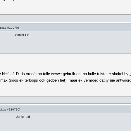
skap #120708
]
Senior Lid
et" af. Dit is vroeër op talle werwe gebruik om na hulle tuiste te skakel by
ontak (soos ek terloops ook gedoen het), maar ek vermoed dat jy nie antwoord 
skap #120710
]
Junior Lid