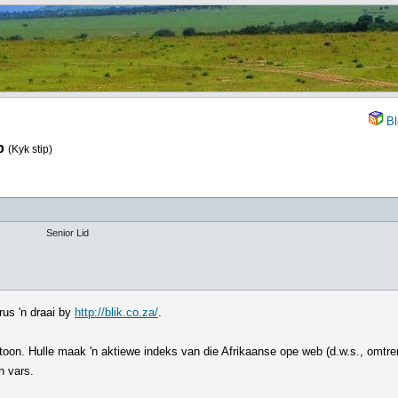
Bl
b
(Kyk stip)
Senior Lid
rus 'n draai by
http://blik.co.za/
.
 toon. Hulle maak 'n aktiewe indeks van die Afrikaanse ope web (d.w.s., omt
n vars.