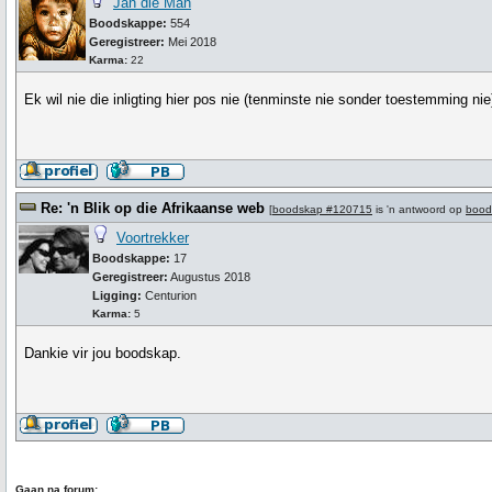
Jan die Man
Boodskappe:
554
Geregistreer:
Mei 2018
Karma:
22
Ek wil nie die inligting hier pos nie (tenminste nie sonder toestemming nie)
Re: 'n Blik op die Afrikaanse web
[
boodskap #120715
is 'n antwoord op
bood
Voortrekker
Boodskappe:
17
Geregistreer:
Augustus 2018
Ligging:
Centurion
Karma:
5
Dankie vir jou boodskap.
Gaan na forum: