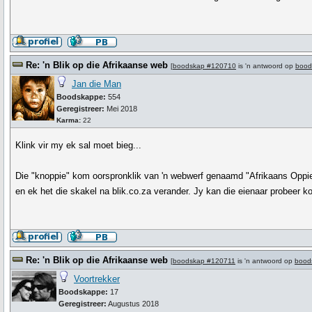
Re: 'n Blik op die Afrikaanse web
[
boodskap #120710
is 'n antwoord op
bood
Jan die Man
Boodskappe:
554
Geregistreer:
Mei 2018
Karma:
22
Klink vir my ek sal moet bieg...
Die "knoppie" kom oorspronklik van 'n webwerf genaamd "Afrikaans Oppie N
en ek het die skakel na blik.co.za verander. Jy kan die eienaar probeer k
Re: 'n Blik op die Afrikaanse web
[
boodskap #120711
is 'n antwoord op
bood
Voortrekker
Boodskappe:
17
Geregistreer:
Augustus 2018