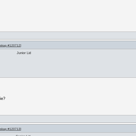
skap #120712
]
Junior Lid
nie?
skap #120713
]