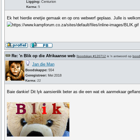
Ligging:
Centurion
Karma:
5
Ek het hierdie enetjie gemaak en op ons webwerf geplaas. Julle is welko
Re: 'n Blik op die Afrikaanse web
[
boodskap #120712
is 'n antwoord op
bood
Jan die Man
Boodskappe:
554
Geregistreer:
Mei 2018
Karma:
22
Baie dankie! Dit lyk aansienlik beter as die een wat ek aanmekaar geflans