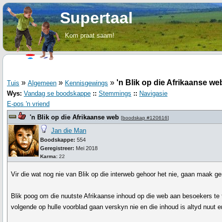
Supertaal
Kom praat saam!
»
»
»
'n Blik op die Afrikaanse we
Tuis
Algemeen
Kennisgewings
Wys:
Vandag se boodskappe
::
Stemmings
::
Navigasie
E-pos 'n vriend
'n Blik op die Afrikaanse web
[
boodskap #120616
]
Jan die Man
Boodskappe:
554
Geregistreer:
Mei 2018
Karma:
22
Vir die wat nog nie van Blik op die interweb gehoor het nie, gaan maak ge
Blik poog om die nuutste Afrikaanse inhoud op die web aan besoekers te
volgende op hulle voorblad gaan verskyn nie en die inhoud is altyd nuut e