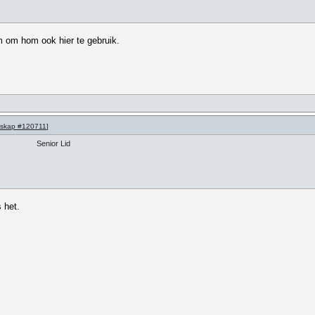
m om hom ook hier te gebruik.
skap #120711
]
Senior Lid
 het.