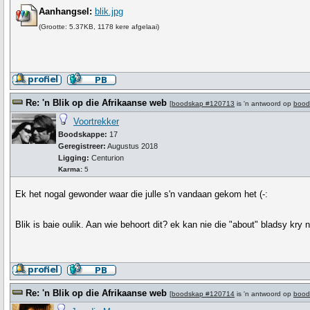
Aanhangsel:
blik.jpg
(Grootte: 5.37KB, 1178 kere afgelaai)
Re: 'n Blik op die Afrikaanse web
[
boodskap #120713
is 'n antwoord op
bood
Voortrekker
Boodskappe:
17
Geregistreer:
Augustus 2018
Ligging:
Centurion
Karma:
5
Ek het nogal gewonder waar die julle s'n vandaan gekom het (-:
Blik is baie oulik. Aan wie behoort dit? ek kan nie die "about" bladsy kry 
Re: 'n Blik op die Afrikaanse web
[
boodskap #120714
is 'n antwoord op
bood