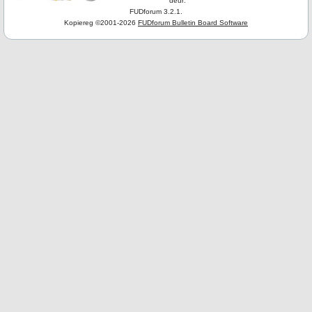
deur:
FUDforum 3.2.1.
Kopiereg ©2001-2026
FUDforum Bulletin Board Software