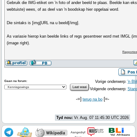
Gebruik die IMG-etiket om 'n foto of ander beeld te plaas. Beelde kan eks
webtuiste) wees, of as deel van 'n boodskap hier opgelaai word.
Die sintaks is
[img]URL na u beeld[/img]
.
As variasie hierop kan beelde links of regs gesentreer word met IMGL (i
(image right).
Rapportee
Gaan na forum:
Vorige onderwerp:
'n Bl
Volgende onderwerp:
Stan
-=]
[=-
terug na bo
Tyd nou:
Vr. Aug. 07 11:45:30 UTC 2026
Aangedryf