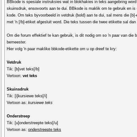
BBkode is spesiale instruksies wat in blokhakies in teks aangebring word
skuinsdruk, ensovoorts aan te dui. BBkode is maklik om te gebruik en is
kode. Om teks byvoorbeeld in vetdruk (bold) aan te dui, sal mens die
[b]
-
met 'n
[/b]
-etiket afgesluit word. Die teks tussen die twee etikette sal da
Om die forum effektief te kan gebruik, is dit nodig om so 'n paar van die b
bemeester.
Hier volg 'n paar maklike bbkode-etikette om u op dreef te kry:
Vetdruk
Tik:
[b]vet teks[/b]
Vertoon:
vet teks
Skuinsdruk
Tik:
[i]kursiewe teks[/i]
Vertoon as:
kursiewe teks
Onderstreep
Tik:
[u]onderstreepte teks[/u]
Vertoon as:
onderstreepte teks