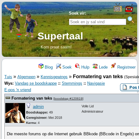
Soek vir:
Supertaal
Kom praat saam!
Blog
Soek
Hulp
Lede
Registreer
»
»
»
Formatering van teks
Tuis
Algemeen
Kennisgewings
(Spesial
Wys:
Vandag se boodskappe
::
Stemmings
::
Navigasie
E-pos 'n vriend
Formatering van teks
[
boodskap #120619
]
admin
Volle Lid
Administrateur
Boodskappe:
49
Geregistreer:
Mei 2018
Karma:
4
Die meeste forums op die Internet gebruik BBkode (BBcode in Engels) om