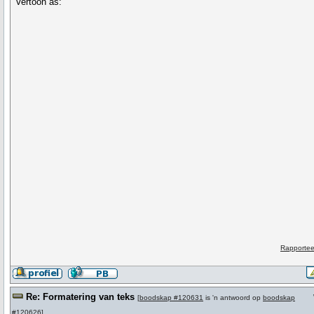
Vertoon as:
Rapportee
Re: Formatering van teks
[
boodskap #120631
is 'n antwoord op
boodskap
#120626
]