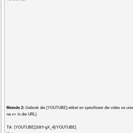
Metode 2:
Gebruik die
[YOUTUBE]
-etiket en spesifiseer die video se un
na v= in die URL).
Tik:
[YOUTUBE]2tiltY-gX_4[/YOUTUBE]