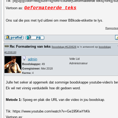
Tik:
[b][u][i][color=red][size=4][font=courier]Geformateerde teks[/font][/size]
Geformateerde teks
Vertoon as:
Ons sal die pos met tyd uitbrei om meer BBkode-etikette te lys.
Rapportee
Re: Formatering van teks
[
boodskap #120626
is 'n antwoord op
boodskap
#120619
]
admin
Volle Lid
Administrateur
Boodskappe:
49
Geregistreer:
Mei 2018
Karma:
4
Julle het seker al opgemerk dat sommige boodskappe youtube-video's be
Ek wil net vinnig verduidelik hoe dit gedoen word.
Metode 1:
Spoeg en plak die URL van die video in jou boodskap.
Tik:
https://www.youtube.com/watch?v=Ge195KwYhKk
Vertoon as: