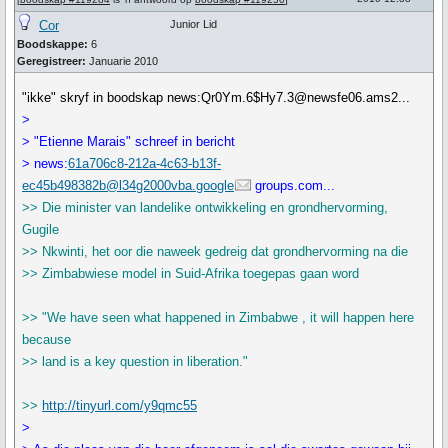
Cor
Junior Lid
Boodskappe:
6
Geregistreer:
Januarie 2010
"ikke" skryf in boodskap news:Qr0Ym.6$Hy7.3@newsfe06.ams2...
>
> "Etienne Marais" schreef in bericht
> news:
61a706c8-212a-4c63-b13f-
ec45b498382b@l34g2000vba.google
groups.com...
>> Die minister van landelike ontwikkeling en grondhervorming,
Gugile
>> Nkwinti, het oor die naweek gedreig dat grondhervorming na die
>> Zimbabwiese model in Suid-Afrika toegepas gaan word
>> "We have seen what happened in Zimbabwe , it will happen here
because
>> land is a key question in liberation."
>>
http://tinyurl.com/y9qmc55
>