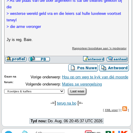
> As die plaas van die boer afgeneem is sal die swartes gewoon bij
die
> westerse wereld geld vra en die leiers sal hulle luxelewe voortset
terwyl
> die arme veronger
Jy is reg. Baie.
Rapporteer boodskap aan 'n moderator
Gaan na
Vorige onderwerp:
Hou op om weg te kyk van dié moorde
forum:
Volgende onderwerp:
Maties se verengelsing
-=]
[=-
terug na bo
[
XML-voer
] [
]
Tyd nou:
Do. Aug. 06 20:45:37 UTC 2026