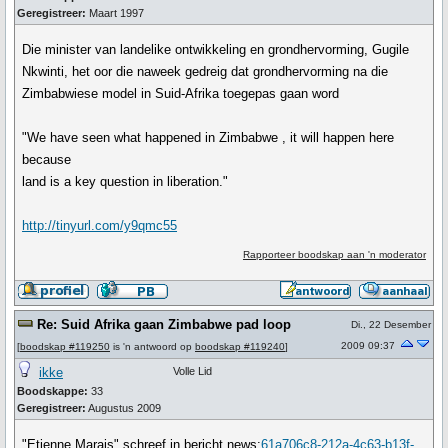
Geregistreer:
Maart 1997
Die minister van landelike ontwikkeling en grondhervorming, Gugile
Nkwinti, het oor die naweek gedreig dat grondhervorming na die
Zimbabwiese model in Suid-Afrika toegepas gaan word
"We have seen what happened in Zimbabwe , it will happen here
because
land is a key question in liberation."
http://tinyurl.com/y9qmc55
Rapporteer boodskap aan 'n moderator
Re: Suid Afrika gaan Zimbabwe pad loop
Di., 22 Desember
2009 09:37
[
boodskap #119250
is 'n antwoord op
boodskap #119240
]
ikke
Volle Lid
Boodskappe:
33
Geregistreer:
Augustus 2009
"Etienne Marais" schreef in bericht news:
61a706c8-212a-4c63-b13f-