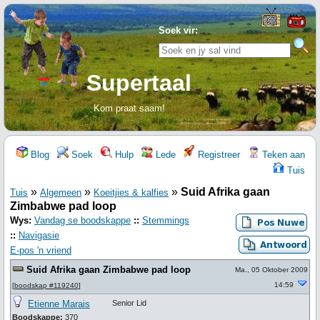
Soek vir:
Supertaal
Kom praat saam!
Blog
Soek
Hulp
Lede
Registreer
Teken aan
Tuis
»
»
»
Suid Afrika gaan
Tuis
Algemeen
Koeitjies & kalfies
Zimbabwe pad loop
Wys:
Vandag se boodskappe
::
Stemmings
::
Navigasie
E-pos 'n vriend
Suid Afrika gaan Zimbabwe pad loop
Ma., 05 Oktober 2009
14:59
[
boodskap #119240
]
Etienne Marais
Senior Lid
Boodskappe:
370