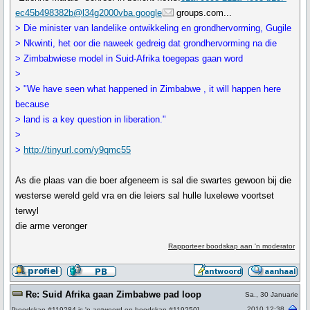
ec45b498382b@l34g2000vba.google
groups.com...
> Die minister van landelike ontwikkeling en grondhervorming, Gugile
> Nkwinti, het oor die naweek gedreig dat grondhervorming na die
> Zimbabwiese model in Suid-Afrika toegepas gaan word
>
> "We have seen what happened in Zimbabwe , it will happen here
because
> land is a key question in liberation."
>
>
http://tinyurl.com/y9qmc55
As die plaas van die boer afgeneem is sal die swartes gewoon bij die
westerse wereld geld vra en die leiers sal hulle luxelewe voortset
terwyl
die arme veronger
Rapporteer boodskap aan 'n moderator
Re: Suid Afrika gaan Zimbabwe pad loop
Sa., 30 Januarie
2010 12:38
[
boodskap #119284
is 'n antwoord op
boodskap #119250
]