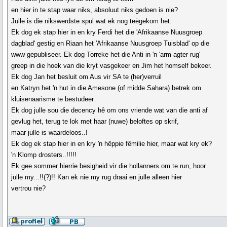
en hier in te stap waar niks, absoluut niks gedoen is nie?
Julle is die nikswerdste spul wat ek nog teëgekom het.
Ek dog ek stap hier in en kry Ferdi het die 'Afrikaanse Nuusgroep
dagblad' gestig en Riaan het 'Afrikaanse Nuusgroep Tuisblad' op die
www gepubliseer. Ek dog Torreke het die Anti in 'n 'arm agter rug'
greep in die hoek van die kryt vasgekeer en Jim het homself bekeer.
Ek dog Jan het besluit om Aus vir SA te (her)verruil
en Katryn het 'n hut in die Amesone (of midde Sahara) betrek om
kluisenaarisme te bestudeer.
Ek dog julle sou die decency hê om ons vriende wat van die anti af
gevlug het, terug te lok met haar (nuwe) beloftes op skrif,
maar julle is waardeloos..!
Ek dog ek stap hier in en kry 'n hêppie fêmilie hier, maar wat kry ek?
'n Klomp drosters..!!!!!
Ek gee sommer hierrie besigheid vir die hollanners om te run, hoor
julle my...!!(?)!! Kan ek nie my rug draai en julle alleen hier
vertrou nie?