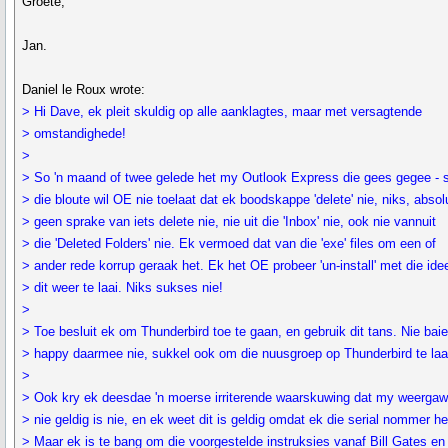
Groete,
Jan.
Daniel le Roux wrote:
> Hi Dave, ek pleit skuldig op alle aanklagtes, maar met versagtende
> omstandighede!
>
> So 'n maand of twee gelede het my Outlook Express die gees gegee - s
> die bloute wil OE nie toelaat dat ek boodskappe 'delete' nie, niks, absol
> geen sprake van iets delete nie, nie uit die 'Inbox' nie, ook nie vannuit
> die 'Deleted Folders' nie. Ek vermoed dat van die 'exe' files om een of
> ander rede korrup geraak het. Ek het OE probeer 'un-install' met die id
> dit weer te laai. Niks sukses nie!
>
> Toe besluit ek om Thunderbird toe te gaan, en gebruik dit tans. Nie bai
> happy daarmee nie, sukkel ook om die nuusgroep op Thunderbird te laa
>
> Ook kry ek deesdae 'n moerse irriterende waarskuwing dat my weerga
> nie geldig is nie, en ek weet dit is geldig omdat ek die serial nommer he
> Maar ek is te bang om die voorgestelde instruksies vanaf Bill Gates en