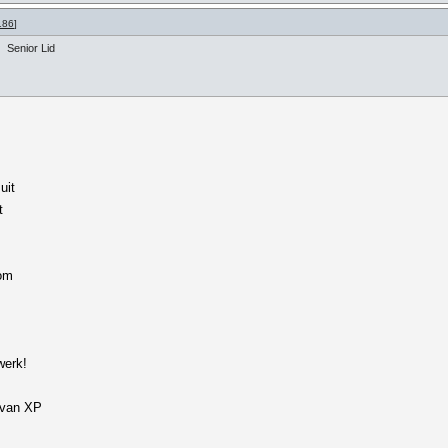
186
]
Senior Lid
uit
t
 om
werk!
 van XP