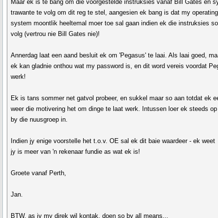
Maar ek is te bang om die voorgestelde instruksies vanaf Bill Gates en s
trawante te volg om dit reg te stel, aangesien ek bang is dat my operatin
system moontlik heeltemal moer toe sal gaan indien ek die instruksies s
volg (vertrou nie Bill Gates nie)!
Annerdag laat een aand besluit ek om 'Pegasus' te laai. Als laai goed, ma
ek kan gladnie onthou wat my password is, en dit word vereis voordat P
werk!
Ek is tans sommer net gatvol probeer, en sukkel maar so aan totdat ek 
weer die motivering het om dinge te laat werk. Intussen loer ek steeds o
by die nuusgroep in.
Indien jy enige voorstelle het t.o.v. OE sal ek dit baie waardeer - ek weet
jy is meer van 'n rekenaar fundie as wat ek is!
Groete vanaf Perth,
Jan.
BTW, as jy my direk wil kontak, doen so by all means...