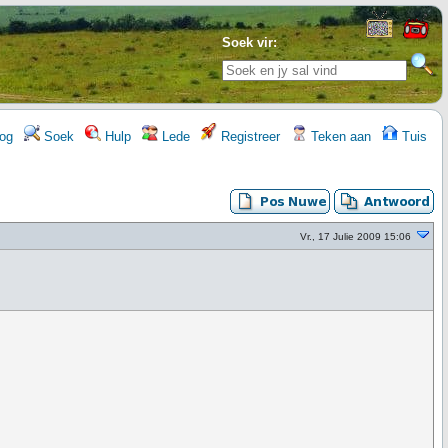
Soek vir:
og
Soek
Hulp
Lede
Registreer
Teken aan
Tuis
Vr., 17 Julie 2009 15:06