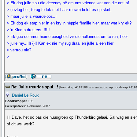
> Ek dog julle sou die decency hê om ons vriende wat van die anti af
> gevlug het, terug te lok met haar (nuwe) beloftes op skrif,
> maar julle is waardeloos..!
> Ek dog ek stap hier in en kry 'n hêppie fêmilie hier, maar wat kry ek?
> 'n Klomp drosters..!!!!!
> Ek gee sommer hierrie besigheid vir die hollanners om te run, hoor
> julle my...!!(?)!! Kan ek nie my rug draai en julle alleen hier
> vertrou nie?
>
Re: Julle treurige spul...!
[
boodskap #119188
is 'n antwoord op
boodskap #119
Daniel Le Roux
Boodskappe:
106
Geregistreer:
Februarie 2007
Hi Dave, het so pas die nuusgroep op Thunderbird gelaai. Sal wag en sie
of dit wel werk?