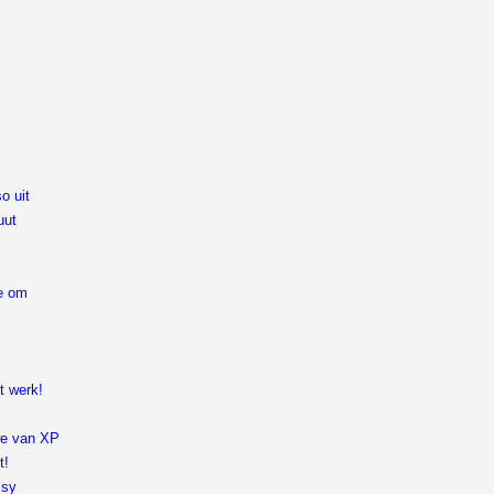
o uit
uut
ee om
e
t werk!
we van XP
t!
 sy