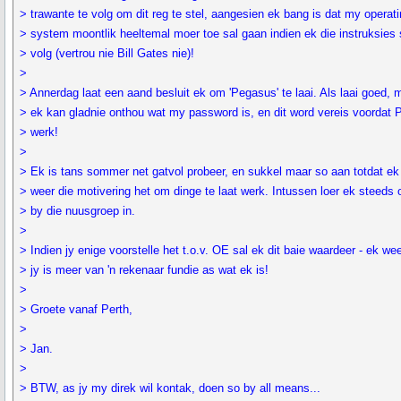
> trawante te volg om dit reg te stel, aangesien ek bang is dat my operat
> system moontlik heeltemal moer toe sal gaan indien ek die instruksies
> volg (vertrou nie Bill Gates nie)!
>
> Annerdag laat een aand besluit ek om 'Pegasus' te laai. Als laai goed, 
> ek kan gladnie onthou wat my password is, en dit word vereis voordat
> werk!
>
> Ek is tans sommer net gatvol probeer, en sukkel maar so aan totdat e
> weer die motivering het om dinge te laat werk. Intussen loer ek steeds
> by die nuusgroep in.
>
> Indien jy enige voorstelle het t.o.v. OE sal ek dit baie waardeer - ek we
> jy is meer van 'n rekenaar fundie as wat ek is!
>
> Groete vanaf Perth,
>
> Jan.
>
> BTW, as jy my direk wil kontak, doen so by all means...