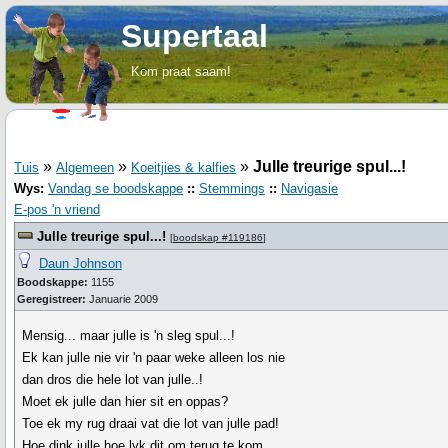
Supertaal
Kom praat saam!
»
»
»
Julle treurige spul...!
Tuis
Algemeen
Koeitjies & kalfies
Wys:
Vandag se boodskappe
::
Stemmings
::
Navigasie
E-pos 'n vriend
Julle treurige spul...!
[
boodskap #119186
]
Daun Johnson
Boodskappe:
1155
Geregistreer:
Januarie 2009
Mensig... maar julle is 'n sleg spul...!
Ek kan julle nie vir 'n paar weke alleen los nie
dan dros die hele lot van julle..!
Moet ek julle dan hier sit en oppas?
Toe ek my rug draai vat die lot van julle pad!
Hoe dink julle hoe lyk dit om terug te kom