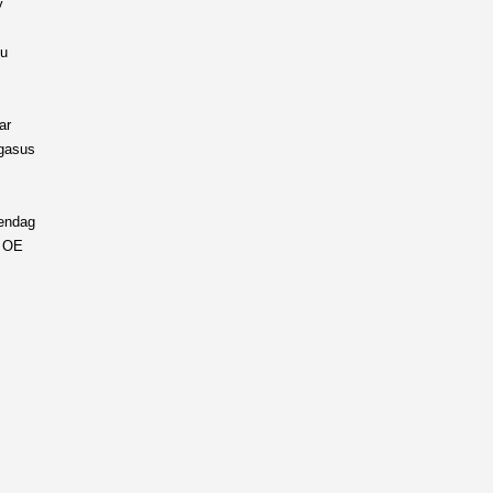
y
g
ou
ar
egasus
eendag
p OE