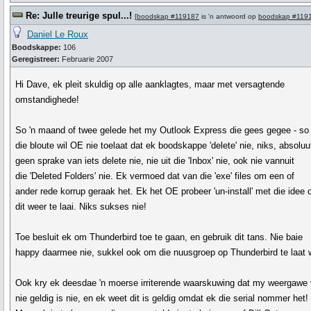
Re: Julle treurige spul...!
[
boodskap #119187
is 'n antwoord op
boodskap #119
Daniel Le Roux
Boodskappe:
106
Geregistreer:
Februarie 2007
Hi Dave, ek pleit skuldig op alle aanklagtes, maar met versagtende
omstandighede!
So 'n maand of twee gelede het my Outlook Express die gees gegee - so 
die bloute wil OE nie toelaat dat ek boodskappe 'delete' nie, niks, absoluu
geen sprake van iets delete nie, nie uit die 'Inbox' nie, ook nie vannuit
die 'Deleted Folders' nie. Ek vermoed dat van die 'exe' files om een of
ander rede korrup geraak het. Ek het OE probeer 'un-install' met die idee
dit weer te laai. Niks sukses nie!
Toe besluit ek om Thunderbird toe te gaan, en gebruik dit tans. Nie baie
happy daarmee nie, sukkel ook om die nuusgroep op Thunderbird te laat 
Ook kry ek deesdae 'n moerse irriterende waarskuwing dat my weergawe
nie geldig is nie, en ek weet dit is geldig omdat ek die serial nommer het!