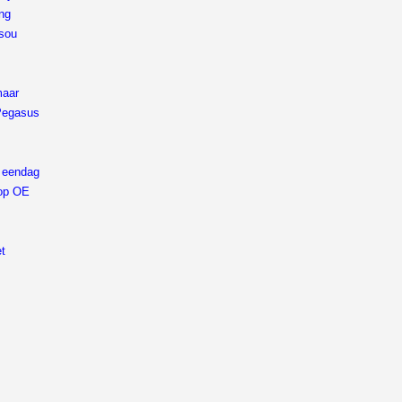
ing
 sou
maar
 Pegasus
k eendag
 op OE
et