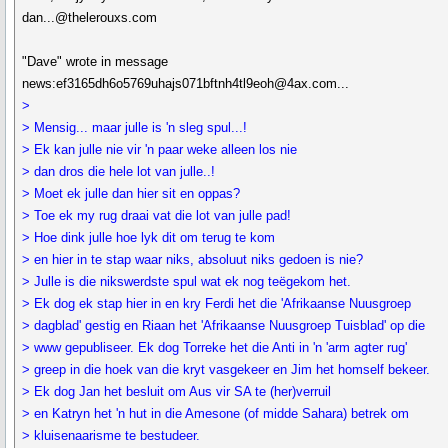
dan...@thelerouxs.com
"Dave" wrote in message
news:ef3165dh6o5769uhajs071bftnh4tl9eoh@4ax.com...
>
> Mensig... maar julle is 'n sleg spul...!
> Ek kan julle nie vir 'n paar weke alleen los nie
> dan dros die hele lot van julle..!
> Moet ek julle dan hier sit en oppas?
> Toe ek my rug draai vat die lot van julle pad!
> Hoe dink julle hoe lyk dit om terug te kom
> en hier in te stap waar niks, absoluut niks gedoen is nie?
> Julle is die nikswerdste spul wat ek nog teëgekom het.
> Ek dog ek stap hier in en kry Ferdi het die 'Afrikaanse Nuusgroep
> dagblad' gestig en Riaan het 'Afrikaanse Nuusgroep Tuisblad' op die
> www gepubliseer. Ek dog Torreke het die Anti in 'n 'arm agter rug'
> greep in die hoek van die kryt vasgekeer en Jim het homself bekeer.
> Ek dog Jan het besluit om Aus vir SA te (her)verruil
> en Katryn het 'n hut in die Amesone (of midde Sahara) betrek om
> kluisenaarisme te bestudeer.