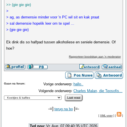
>> (gie gie gie)
>
> ag, as demensie minder voor 'n PC wil sit en kak praat
> sal demensie hopelik leer om te spel ...
> (gie gie gie)
Ek dink dis so halfpad tussen alkoholiese en seniele demensie. Of
hoe?
Rapporteer boodskap aan 'n moderator
Gaan na forum:
Vorige onderwerp:
hallo..
Volgende onderwerp:
Charles Malan, die Teosofis...
-=]
[=-
terug na bo
[
XML-voer
] [
]
Tyd nou:
Vr. Aug. 07 09:40:35 UTC 2026