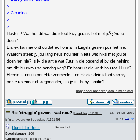
>
> Gloudina
>
>
Hester..! Wat het dit wat die idioot kwyrgeraak het met jïÂ¿½u re
doen?
En, ek kan nie onthou dat ek hom al in Engels gesien pos het nie.
Waarom steek jy jou lang neus nou hier in iets wat niks met jou te
doen het nie? Is jy die antie wat 7uur in die oggend al by die heining
om die buurvrou se aandag veg? En haar uit die werk hou tot 11 uur?
Hierdie is nou 'n perfekte voorbeeld. Toe ek die klein idioot van sy
pa se rekenaar af wegboender, tjip jy in. Is hy familie?
Rapporteer boodskap aan 'n moderator
Re: 'struggle' gewen - wat nou?
Sa., 16 Mei 2009
[
boodskap #119150
11:44
is 'n antwoord op
boodskap #119149
]
Daniel Le Roux
Senior Lid
Boodskappe:
106
Geregistreer:
Februarie 2007