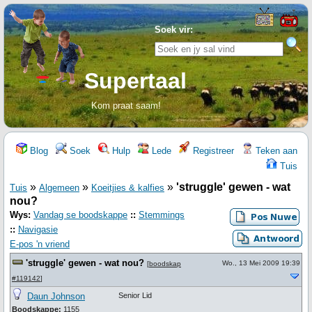
Soek vir:
Supertaal
Kom praat saam!
Blog
Soek
Hulp
Lede
Registreer
Teken aan
Tuis
»
»
»
'struggle' gewen - wat
Tuis
Algemeen
Koeitjies & kalfies
nou?
Wys:
Vandag se boodskappe
::
Stemmings
::
Navigasie
E-pos 'n vriend
'struggle' gewen - wat nou?
Wo., 13 Mei 2009 19:39
[
boodskap
#119142
]
Daun Johnson
Senior Lid
Boodskappe:
1155