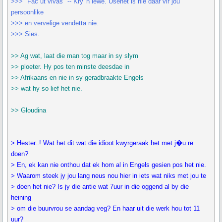
>>> "Fac ut vivas" -- Kry 'n lewe. Usenet is nie daar vir jou
persoonlike
>>> en vervelige vendetta nie.
>>> Sies.
>> Ag wat, laat die man tog maar in sy slym
>> ploeter. Hy pos ten minste deesdae in
>> Afrikaans en nie in sy geradbraakte Engels
>> wat hy so lief het nie.
>> Gloudina
> Hester..! Wat het dit wat die idioot kwyrgeraak het met j�u re
doen?
> En, ek kan nie onthou dat ek hom al in Engels gesien pos het nie.
> Waarom steek jy jou lang neus nou hier in iets wat niks met jou te
> doen het nie? Is jy die antie wat 7uur in die oggend al by die
heining
> om die buurvrou se aandag veg? En haar uit die werk hou tot 11
uur?