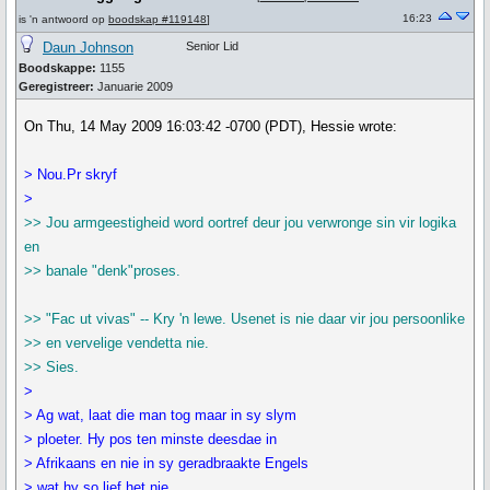
16:23
is 'n antwoord op
boodskap #119148
]
Daun Johnson
Senior Lid
Boodskappe:
1155
Geregistreer:
Januarie 2009
On Thu, 14 May 2009 16:03:42 -0700 (PDT), Hessie wrote:
> Nou.Pr skryf
>
>> Jou armgeestigheid word oortref deur jou verwronge sin vir logika
en
>> banale "denk"proses.
>> "Fac ut vivas" -- Kry 'n lewe. Usenet is nie daar vir jou persoonlike
>> en vervelige vendetta nie.
>> Sies.
>
> Ag wat, laat die man tog maar in sy slym
> ploeter. Hy pos ten minste deesdae in
> Afrikaans en nie in sy geradbraakte Engels
> wat hy so lief het nie.