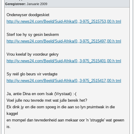
Geregistreer:
Januarie 2009
Onderwyser doodgeskiet
http://jv.news24.com/Beeld/Suid-Afrika/0,,3-975_2515753,00.h tml
Sterf toe hy sy gesin beskerm
http://jv.news24.com/Beeld/Suid-Afrika/0,,3-975_2515497,00.h tml
Vrou keelaf by voordeur gekry
http://jv.news24.com/Beeld/Suid-Afrika/0,,3-975_2515401,00.h tml
Sy reël glo beurs vir verdagte
http://jv.news24.com/Beeld/Suid-Afrika/0,,3-975_2515417,00.h tml
Ja, antie Dina en oom Isak (Vrystaat) :-(
Voel julle nou tevrede met wat julle bereik het?
Ek dink jy en die oom spoeg in die aan so lyn pruimtwak in die
kaggel
en mompel dan tevredenheid aan mekaar oor 'n 'struggle' wat gewen
is.