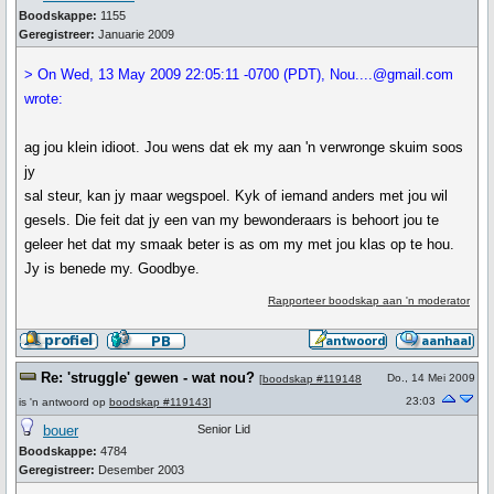
Boodskappe:
1155
Geregistreer:
Januarie 2009
> On Wed, 13 May 2009 22:05:11 -0700 (PDT), Nou....@gmail.com
wrote:
ag jou klein idioot. Jou wens dat ek my aan 'n verwronge skuim soos
jy
sal steur, kan jy maar wegspoel. Kyk of iemand anders met jou wil
gesels. Die feit dat jy een van my bewonderaars is behoort jou te
geleer het dat my smaak beter is as om my met jou klas op te hou.
Jy is benede my. Goodbye.
Rapporteer boodskap aan 'n moderator
Re: 'struggle' gewen - wat nou?
Do., 14 Mei 2009
[
boodskap #119148
23:03
is 'n antwoord op
boodskap #119143
]
bouer
Senior Lid
Boodskappe:
4784
Geregistreer:
Desember 2003