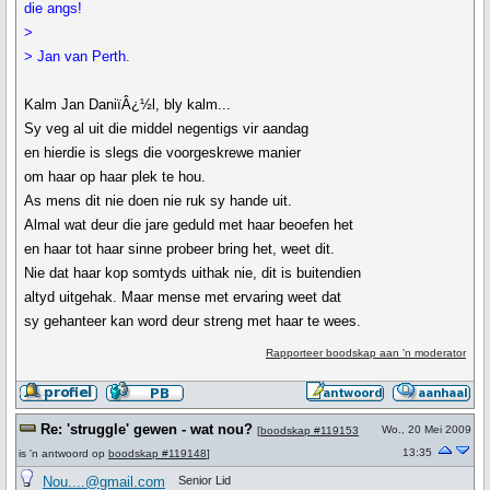
die angs!
>
> Jan van Perth.
Kalm Jan DaniïÂ¿½l, bly kalm...
Sy veg al uit die middel negentigs vir aandag
en hierdie is slegs die voorgeskrewe manier
om haar op haar plek te hou.
As mens dit nie doen nie ruk sy hande uit.
Almal wat deur die jare geduld met haar beoefen het
en haar tot haar sinne probeer bring het, weet dit.
Nie dat haar kop somtyds uithak nie, dit is buitendien
altyd uitgehak. Maar mense met ervaring weet dat
sy gehanteer kan word deur streng met haar te wees.
Rapporteer boodskap aan 'n moderator
Re: 'struggle' gewen - wat nou?
Wo., 20 Mei 2009
[
boodskap #119153
13:35
is 'n antwoord op
boodskap #119148
]
Nou....@gmail.com
Senior Lid