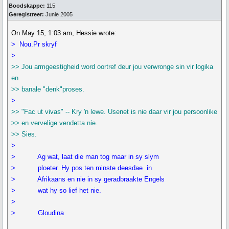
Boodskappe:
115
Geregistreer:
Junie 2005
On May 15, 1:03 am, Hessie wrote:
> Nou.Pr skryf
>
>> Jou armgeestigheid word oortref deur jou verwronge sin vir logika
en
>> banale "denk"proses.
>
>> "Fac ut vivas" -- Kry 'n lewe. Usenet is nie daar vir jou persoonlike
>> en vervelige vendetta nie.
>> Sies.
>
> Ag wat, laat die man tog maar in sy slym
> ploeter. Hy pos ten minste deesdae in
> Afrikaans en nie in sy geradbraakte Engels
> wat hy so lief het nie.
>
> Gloudina