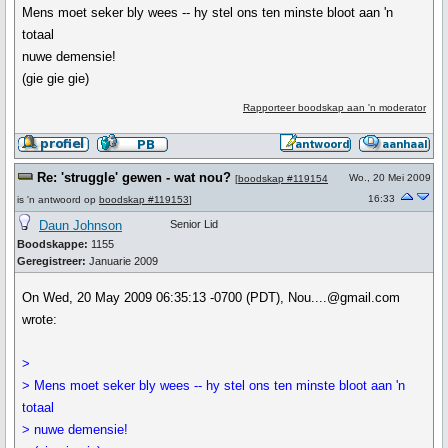
Mens moet seker bly wees -- hy stel ons ten minste bloot aan 'n
totaal
nuwe demensie!
(gie gie gie)
Rapporteer boodskap aan 'n moderator
Re: 'struggle' gewen - wat nou?
Wo., 20 Mei 2009
[
boodskap #119154
16:33
is 'n antwoord op
boodskap #119153
]
Daun Johnson
Senior Lid
Boodskappe:
1155
Geregistreer:
Januarie 2009
On Wed, 20 May 2009 06:35:13 -0700 (PDT), Nou....@gmail.com
wrote:
>
> Mens moet seker bly wees -- hy stel ons ten minste bloot aan 'n
totaal
> nuwe demensie!