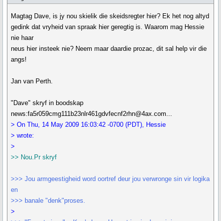
Magtag Dave, is jy nou skielik die skeidsregter hier? Ek het nog altyd
gedink dat vryheid van spraak hier geregtig is. Waarom mag Hessie
nie haar
neus hier insteek nie? Neem maar daardie prozac, dit sal help vir die
angs!
Jan van Perth.
"Dave" skryf in boodskap
news:fa5r059cmg111b23nlr461gdvfecnf2rhn@4ax.com...
> On Thu, 14 May 2009 16:03:42 -0700 (PDT), Hessie
> wrote:
>
>> Nou.Pr skryf
>>> Jou armgeestigheid word oortref deur jou verwronge sin vir logika
en
>>> banale "denk"proses.
>