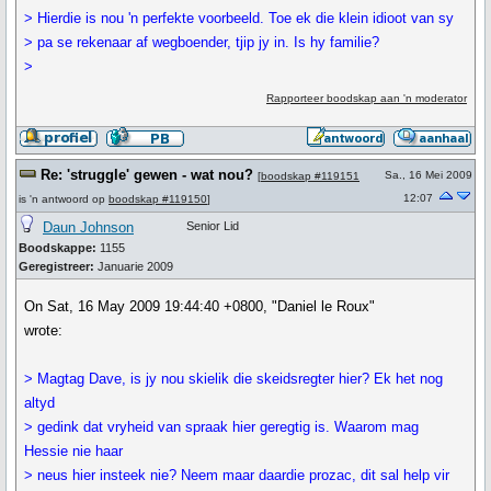
> Hierdie is nou 'n perfekte voorbeeld. Toe ek die klein idioot van sy
> pa se rekenaar af wegboender, tjip jy in. Is hy familie?
>
Rapporteer boodskap aan 'n moderator
Re: 'struggle' gewen - wat nou?
Sa., 16 Mei 2009
[
boodskap #119151
12:07
is 'n antwoord op
boodskap #119150
]
Daun Johnson
Senior Lid
Boodskappe:
1155
Geregistreer:
Januarie 2009
On Sat, 16 May 2009 19:44:40 +0800, "Daniel le Roux"
wrote:
> Magtag Dave, is jy nou skielik die skeidsregter hier? Ek het nog
altyd
> gedink dat vryheid van spraak hier geregtig is. Waarom mag
Hessie nie haar
> neus hier insteek nie? Neem maar daardie prozac, dit sal help vir