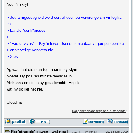
Nou.Pr skryf
> Jou armgeestigheid word oortref deur jou verwronge sin vir logika
en
> banale "denk"proses.
>
> "Fac ut vivas" -- Kry 'n lewe. Usenet is nie daar vir jou persoonlike
> en vervelige vendetta nie.
> Sies.
Ag wat, laat die man tog maar in sy slym
ploeter. Hy pos ten minste deesdae in
Afrikaans en nie in sy geradbraakte Engels
wat hy so lief het nie.
Gloudina
Rapporteer boodskap aan 'n moderator
Re: 'struggle' gewen - wat nou?
Vr., 15 Mei 2009
[
boodskap #119149