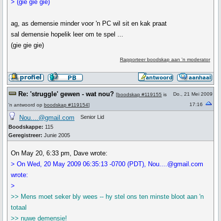
> (gie gie gie)
ag, as demensie minder voor 'n PC wil sit en kak praat
sal demensie hopelik leer om te spel ...
(gie gie gie)
Rapporteer boodskap aan 'n moderator
Re: 'struggle' gewen - wat nou?
Do., 21 Mei 2009
[
boodskap #119155
is
17:16
'n antwoord op
boodskap #119154
]
Nou....@gmail.com
Senior Lid
Boodskappe:
115
Geregistreer:
Junie 2005
On May 20, 6:33 pm, Dave wrote:
> On Wed, 20 May 2009 06:35:13 -0700 (PDT), Nou....@gmail.com
wrote:
>
>> Mens moet seker bly wees -- hy stel ons ten minste bloot aan 'n
totaal
>> nuwe demensie!