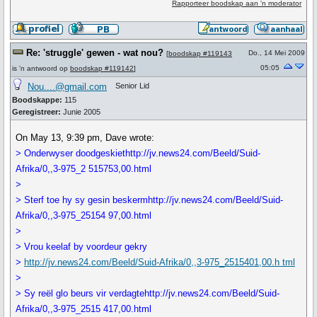
Rapporteer boodskap aan 'n moderator
Re: 'struggle' gewen - wat nou?
Do., 14 Mei 2009
[
boodskap #119143
05:05
is 'n antwoord op
boodskap #119142
]
Nou....@gmail.com
Senior Lid
Boodskappe:
115
Geregistreer:
Junie 2005
On May 13, 9:39 pm, Dave wrote:
> Onderwyser doodgeskiethttp://jv.news24.com/Beeld/Suid-
Afrika/0,,3-975_2 515753,00.html
>
> Sterf toe hy sy gesin beskermhttp://jv.news24.com/Beeld/Suid-
Afrika/0,,3-975_25154 97,00.html
>
> Vrou keelaf by voordeur gekry
>
http://jv.news24.com/Beeld/Suid-Afrika/0,,3-975_2515401,00.h tml
>
> Sy reël glo beurs vir verdagtehttp://jv.news24.com/Beeld/Suid-
Afrika/0,,3-975_2515 417,00.html