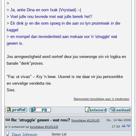
>
> Ja, antie Dina en oom Isak (Vrystaat) :-(
> Voel julle nou tevrede met wat julle bereik het?
> Ek dink jy en die oom spoeg in die aan so lyn pruimtwak in die
kaggel
> en mompel dan tevredenheid aan mekaar oor 'n 'struggle' wat
gewen is.
Jou armgeestigheid word oortref deur jou verwronge sin vir logika en
banale "denk"proses.
"Fac ut vivas" -- Kry 'n lewe. Usenet is nie daar vir jou persoonlike
en vervelige vendetta nie.
Sies.
Rapporteer boodskap aan 'n moderator
Re: 'struggle' gewen - wat nou?
Do., 14 Mei 2009
[
boodskap #119145
17:34
is 'n antwoord op
boodskap #119143
]
Daun Johnson
Senior Lid