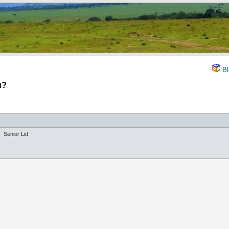
Bl
u?
Senior Lid