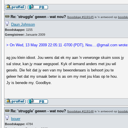
Re: 'struggle' gewen - wat nou?
[
boodskap #119145
is 'n antwoord op
boodsk
Daun Johnson
Boodskappe:
1155
Geregistreer:
Januarie 2009
> On Wed, 13 May 2009 22:05:11 -0700 (PDT), Nou....@gmail.com wrote
ag jou klein idioot. Jou wens dat ek my aan 'n verwronge skuim soos jy
sal steur, kan jy maar wegspoel. Kyk of iemand anders met jou wil
gesels. Die feit dat jy een van my bewonderaars is behoort jou te
geleer het dat my smaak beter is as om my met jou klas op te hou.
Jy is benede my. Goodbye.
Re: 'struggle' gewen - wat nou?
[
boodskap #119148
is 'n antwoord op
boodsk
bouer
Boodskappe:
4784