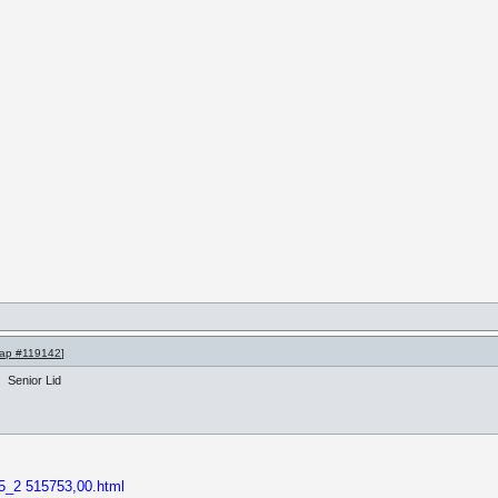
ap #119142
]
Senior Lid
75_2 515753,00.html