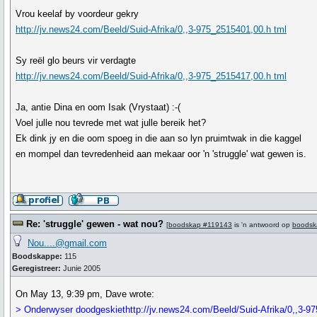
Vrou keelaf by voordeur gekry
http://jv.news24.com/Beeld/Suid-Afrika/0,,3-975_2515401,00.h tml
Sy reël glo beurs vir verdagte
http://jv.news24.com/Beeld/Suid-Afrika/0,,3-975_2515417,00.h tml
Ja, antie Dina en oom Isak (Vrystaat) :-(
Voel julle nou tevrede met wat julle bereik het?
Ek dink jy en die oom spoeg in die aan so lyn pruimtwak in die kaggel
en mompel dan tevredenheid aan mekaar oor 'n 'struggle' wat gewen is.
Re: 'struggle' gewen - wat nou?
[
boodskap #119143
is 'n antwoord op
boodsk
Nou....@gmail.com
Boodskappe:
115
Geregistreer:
Junie 2005
On May 13, 9:39 pm, Dave wrote:
> Onderwyser doodgeskiethttp://jv.news24.com/Beeld/Suid-Afrika/0,,3-9