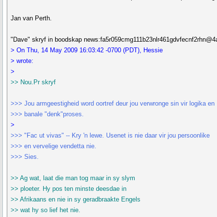
Jan van Perth.
"Dave" skryf in boodskap news:fa5r059cmg111b23nlr461gdvfecnf2rhn@4
> On Thu, 14 May 2009 16:03:42 -0700 (PDT), Hessie
> wrote:
>
>> Nou.Pr skryf
>>> Jou armgeestigheid word oortref deur jou verwronge sin vir logika en
>>> banale "denk"proses.
>
>>> "Fac ut vivas" -- Kry 'n lewe. Usenet is nie daar vir jou persoonlike
>>> en vervelige vendetta nie.
>>> Sies.
>> Ag wat, laat die man tog maar in sy slym
>> ploeter. Hy pos ten minste deesdae in
>> Afrikaans en nie in sy geradbraakte Engels
>> wat hy so lief het nie.