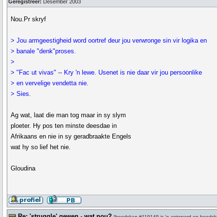
Geregistreer:
Desember 2003
Nou.Pr skryf
> Jou armgeestigheid word oortref deur jou verwronge sin vir logika en
> banale "denk"proses.
>
> "Fac ut vivas" -- Kry 'n lewe. Usenet is nie daar vir jou persoonlike
> en vervelige vendetta nie.
> Sies.
Ag wat, laat die man tog maar in sy slym
ploeter. Hy pos ten minste deesdae in
Afrikaans en nie in sy geradbraakte Engels
wat hy so lief het nie.
Gloudina
Re: 'struggle' gewen - wat nou?
[
boodskap #119149
is 'n antwoord op
boodsk