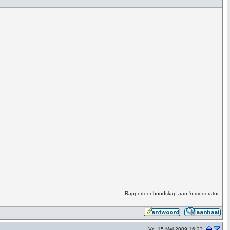
Rapporteer boodskap aan 'n moderator
Vr., 15 Mei 2009 16:23