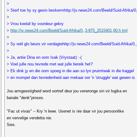
>
> Sterf toe hy sy gesin beskermhttp://jv.news24.com/Beeld/Suid-Afrika/
>
> Vrou keelaf by voordeur gekry
>
http://jv.news24.com/Beeld/Suid-Afrika/0,,3-975_2515401,00.h tml
>
> Sy reël glo beurs vir verdagtehttp://jv.news24.com/Beeld/Suid-Afrika/0
>
> Ja, antie Dina en oom Isak (Vrystaat) :-(
> Voel julle nou tevrede met wat julle bereik het?
> Ek dink jy en die oom spoeg in die aan so lyn pruimtwak in die kaggel
> en mompel dan tevredenheid aan mekaar oor 'n 'struggle' wat gewen is.
Jou armgeestigheid word oortref deur jou verwronge sin vir logika en
banale "denk"proses.
"Fac ut vivas" -- Kry 'n lewe. Usenet is nie daar vir jou persoonlike
en vervelige vendetta nie.
Sies.