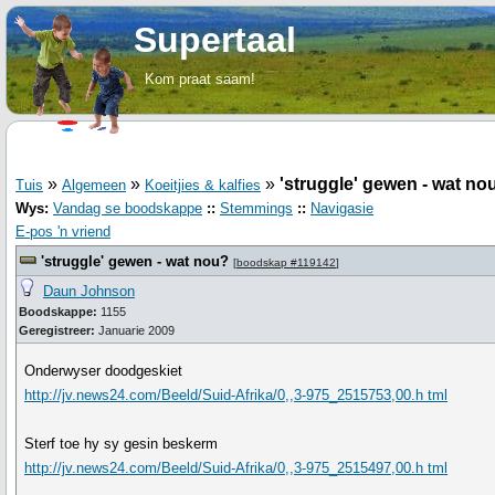
Supertaal
Kom praat saam!
»
»
»
'struggle' gewen - wat no
Tuis
Algemeen
Koeitjies & kalfies
Wys:
Vandag se boodskappe
::
Stemmings
::
Navigasie
E-pos 'n vriend
'struggle' gewen - wat nou?
[
boodskap #119142
]
Daun Johnson
Boodskappe:
1155
Geregistreer:
Januarie 2009
Onderwyser doodgeskiet
http://jv.news24.com/Beeld/Suid-Afrika/0,,3-975_2515753,00.h tml
Sterf toe hy sy gesin beskerm
http://jv.news24.com/Beeld/Suid-Afrika/0,,3-975_2515497,00.h tml