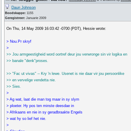
Daun Johnson
Boodskappe:
1155
Geregistreer:
Januarie 2009
On Thu, 14 May 2009 16:03:42 -0700 (PDT), Hessie wrote:
> Nou.Pr skryf
>
>> Jou armgeestigheid word oortref deur jou verwronge sin vir logika en
>> banale "denk"proses.
>> "Fac ut vivas" -- Kry 'n lewe. Usenet is nie daar vir jou persoonlike
>> en vervelige vendetta nie.
>> Sies.
>
> Ag wat, laat die man tog maar in sy slym
> ploeter. Hy pos ten minste deesdae in
> Afrikaans en nie in sy geradbraakte Engels
> wat hy so lief het nie.
>