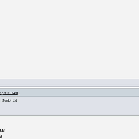
ap #119149
]
Senior Lid
aar
s!