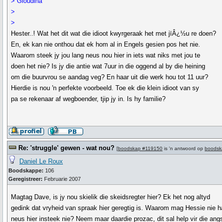
> Gloudina
>
>
Hester..! Wat het dit wat die idioot kwyrgeraak het met jïÂ¿½u re doen?
En, ek kan nie onthou dat ek hom al in Engels gesien pos het nie.
Waarom steek jy jou lang neus nou hier in iets wat niks met jou te
doen het nie? Is jy die antie wat 7uur in die oggend al by die heining
om die buurvrou se aandag veg? En haar uit die werk hou tot 11 uur?
Hierdie is nou 'n perfekte voorbeeld. Toe ek die klein idioot van sy
pa se rekenaar af wegboender, tjip jy in. Is hy familie?
Re: 'struggle' gewen - wat nou?
[
boodskap #119150
is 'n antwoord op
boodsk
Daniel Le Roux
Boodskappe:
106
Geregistreer:
Februarie 2007
Magtag Dave, is jy nou skielik die skeidsregter hier? Ek het nog altyd
gedink dat vryheid van spraak hier geregtig is. Waarom mag Hessie nie h
neus hier insteek nie? Neem maar daardie prozac, dit sal help vir die ang