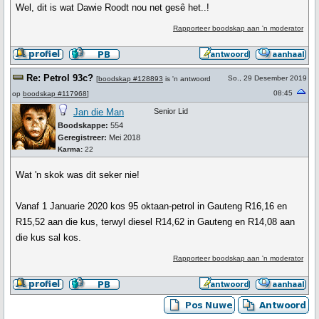
Wel, dit is wat Dawie Roodt nou net gesê het..!
Rapporteer boodskap aan 'n moderator
Re: Petrol 93c?
So., 29 Desember 2019
[
boodskap #128893
is 'n antwoord
08:45
op
boodskap #117968
]
Jan die Man
Senior Lid
Boodskappe:
554
Geregistreer:
Mei 2018
Karma:
22
Wat 'n skok was dit seker nie!
Vanaf 1 Januarie 2020 kos 95 oktaan-petrol in Gauteng R16,16 en
R15,52 aan die kus, terwyl diesel R14,62 in Gauteng en R14,08 aan
die kus sal kos.
Rapporteer boodskap aan 'n moderator