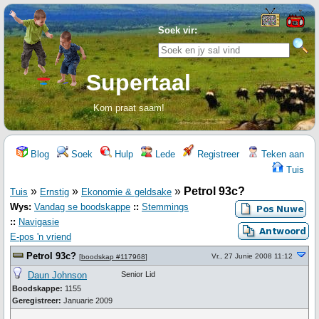
Soek vir:
Supertaal
Kom praat saam!
Blog
Soek
Hulp
Lede
Registreer
Teken aan
Tuis
»
»
»
Petrol 93c?
Tuis
Ernstig
Ekonomie & geldsake
Wys:
Vandag se boodskappe
::
Stemmings
::
Navigasie
E-pos 'n vriend
Petrol 93c?
Vr., 27 Junie 2008 11:12
[
boodskap #117968
]
Daun Johnson
Senior Lid
Boodskappe:
1155
Geregistreer:
Januarie 2009