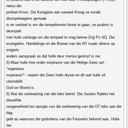
netso die
profeet Amos. Die Koragiete wat vanweë Korag se sonde
drumpelwagters gemaak
is en verbied is om die tempelterrein binne te gaan, se psalms is
deurspek
met hulle verlange om die tempeel te mag betree (Vgl Ps 42). Die
evangelies, Handelinge en die Briewe van die NT maak nêrens op
enigiets
anders aanspraak as dat hulle deur mense geskryf is nie.
5) Maar hulle tree onder inspirasie van die Heilige Gees op! -
"organiese
inspirasie"! - waarin die Gees hulle drywe en dit wat hulle sê
uiteindelik
God se Woord is.
6) Wat die oorlewering van die teks betref. Die Joodse Rabbis het
dieselfde
nougesetheid ten opsigte van die oorlewering van die OT teks aan die
dag
gelê as waarvoor die godsdiens van die Fariseërs bekend was. Hulle
het