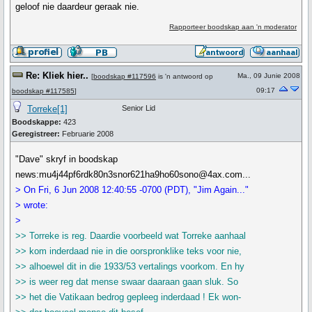
geloof nie daardeur geraak nie.
Rapporteer boodskap aan 'n moderator
Re: Kliek hier..
Ma., 09 Junie 2008
[
boodskap #117596
is 'n antwoord op
09:17
boodskap #117585
]
Torreke[1]
Senior Lid
Boodskappe:
423
Geregistreer:
Februarie 2008
"Dave" skryf in boodskap
news:mu4j44pf6rdk80n3snor621ha9ho60sono@4ax.com...
> On Fri, 6 Jun 2008 12:40:55 -0700 (PDT), "Jim Again..."
> wrote:
>
>> Torreke is reg. Daardie voorbeeld wat Torreke aanhaal
>> kom inderdaad nie in die oorspronklike teks voor nie,
>> alhoewel dit in die 1933/53 vertalings voorkom. En hy
>> is weer reg dat mense swaar daaraan gaan sluk. So
>> het die Vatikaan bedrog gepleeg inderdaad ! Ek won-