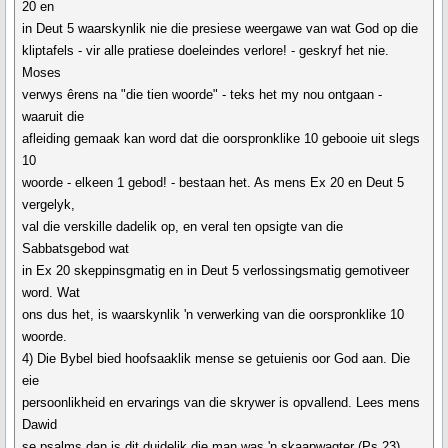
20 en
in Deut 5 waarskynlik nie die presiese weergawe van wat God op die
kliptafels - vir alle pratiese doeleindes verlore! - geskryf het nie.
Moses
verwys êrens na "die tien woorde" - teks het my nou ontgaan -
waaruit die
afleiding gemaak kan word dat die oorspronklike 10 gebooie uit slegs
10
woorde - elkeen 1 gebod! - bestaan het. As mens Ex 20 en Deut 5
vergelyk,
val die verskille dadelik op, en veral ten opsigte van die
Sabbatsgebod wat
in Ex 20 skeppinsgmatig en in Deut 5 verlossingsmatig gemotiveer
word. Wat
ons dus het, is waarskynlik 'n verwerking van die oorspronklike 10
woorde.
4) Die Bybel bied hoofsaaklik mense se getuienis oor God aan. Die
eie
persoonlikheid en ervarings van die skrywer is opvallend. Lees mens
Dawid
se psalms dan is dit duidelik die man was 'n skaapwagter (Ps 23),