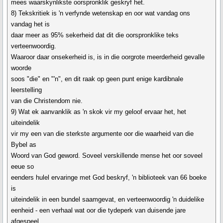
mees waarskynlikste oorspronklik geskryf het.
8) Tekskritiek is 'n verfynde wetenskap en oor wat vandag ons
vandag het is
daar meer as 95% sekerheid dat dit die oorspronklike teks
verteenwoordig.
Waaroor daar onsekerheid is, is in die oorgrote meerderheid gevalle
woorde
soos "die" en "'n", en dit raak op geen punt enige kardibnale
leerstelling
van die Christendom nie.
9) Wat ek aanvanklik as 'n skok vir my geloof ervaar het, het
uiteindelik
vir my een van die sterkste argumente oor die waarheid van die
Bybel as
Woord van God geword. Soveel verskillende mense het oor soveel
eeue so
eenders hulel ervaringe met God beskryf, 'n biblioteek van 66 boeke
is
uiteindelik in een bundel saamgevat, en verteenwoordig 'n duidelike
eenheid - een verhaal wat oor die tydeperk van duisende jare
afgespeel