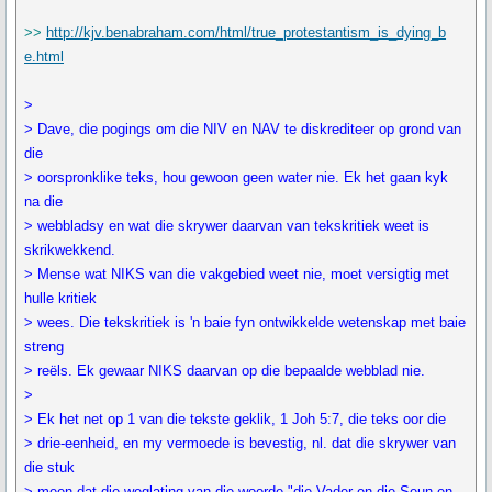
>>
http://kjv.benabraham.com/html/true_protestantism_is_dying_b
e.html
>
> Dave, die pogings om die NIV en NAV te diskrediteer op grond van
die
> oorspronklike teks, hou gewoon geen water nie. Ek het gaan kyk
na die
> webbladsy en wat die skrywer daarvan van tekskritiek weet is
skrikwekkend.
> Mense wat NIKS van die vakgebied weet nie, moet versigtig met
hulle kritiek
> wees. Die tekskritiek is 'n baie fyn ontwikkelde wetenskap met baie
streng
> reëls. Ek gewaar NIKS daarvan op die bepaalde webblad nie.
>
> Ek het net op 1 van die tekste geklik, 1 Joh 5:7, die teks oor die
> drie-eenheid, en my vermoede is bevestig, nl. dat die skrywer van
die stuk
> meen dat die weglating van die woorde "die Vader en die Seun en