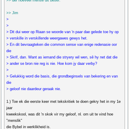
>> der hoeveel mense dit besef.
>> Jim
>
>
> Dit dui weer op Riaan se woorde van 'n paar dae gelede toe hy op
> verskille in verskillende weergawes gewys het.
> En dit bevraagteken die common sense van enige redenasie oor
die
> Skrif, dan. Want as iemand die stryery wil wen, sê hy net dat die
> ander se bron nie reg is nie. Hoe kom jy daar verby?
>
> Gelukkig word die basis, die grondbeginsels van bekering en van
die
> geloof nie daardeur geraak nie.
1.) Toe ek die eerste keer met tekskritiek te doen gekry het in my 1e
jaar
kweekskool, was dit 'n skok vir my geloof, nl. om uit te vind hoe
"menslik"
die Bybel in werklikheid is.