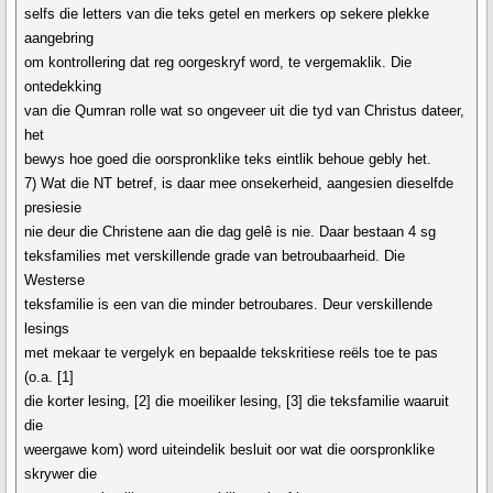
selfs die letters van die teks getel en merkers op sekere plekke
aangebring
om kontrollering dat reg oorgeskryf word, te vergemaklik. Die
ontedekking
van die Qumran rolle wat so ongeveer uit die tyd van Christus dateer,
het
bewys hoe goed die oorspronklike teks eintlik behoue gebly het.
7) Wat die NT betref, is daar mee onsekerheid, aangesien dieselfde
presiesie
nie deur die Christene aan die dag gelê is nie. Daar bestaan 4 sg
teksfamilies met verskillende grade van betroubaarheid. Die
Westerse
teksfamilie is een van die minder betroubares. Deur verskillende
lesings
met mekaar te vergelyk en bepaalde tekskritiese reëls toe te pas
(o.a. [1]
die korter lesing, [2] die moeiliker lesing, [3] die teksfamilie waaruit
die
weergawe kom) word uiteindelik besluit oor wat die oorspronklike
skrywer die