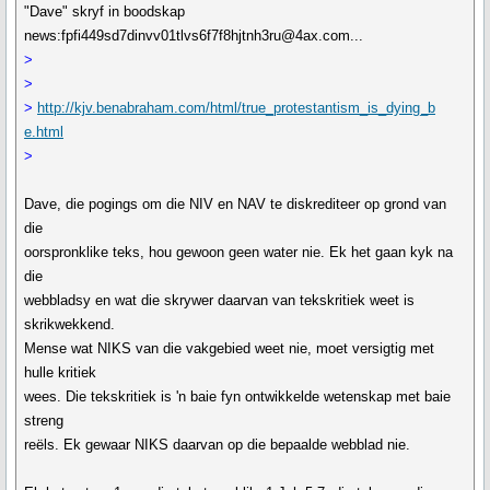
"Dave" skryf in boodskap
news:fpfi449sd7dinvv01tlvs6f7f8hjtnh3ru@4ax.com...
>
>
>
http://kjv.benabraham.com/html/true_protestantism_is_dying_b
e.html
>
Dave, die pogings om die NIV en NAV te diskrediteer op grond van
die
oorspronklike teks, hou gewoon geen water nie. Ek het gaan kyk na
die
webbladsy en wat die skrywer daarvan van tekskritiek weet is
skrikwekkend.
Mense wat NIKS van die vakgebied weet nie, moet versigtig met
hulle kritiek
wees. Die tekskritiek is 'n baie fyn ontwikkelde wetenskap met baie
streng
reëls. Ek gewaar NIKS daarvan op die bepaalde webblad nie.