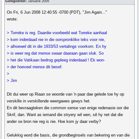
Geregistreer:
Januarie 2009
On Fri, 6 Jun 2008 12:40:55 -0700 (PDT), "Jim Again..."
wrote:
> Torreke is reg. Daardie voorbeeld wat Torreke aanhaal
> kom inderdaad nie in die oorspronklike teks voor nie,
> alhoewel dit in die 1933/53 vertalings voorkom. En hy
> is weer reg dat mense swaar daaraan gaan sluk. So
> het die Vatikaan bedrog gepleeg inderdaad ! Ek won-
> der hoeveel mense dit besef.
>
> Jim
Dit dui weer op Riaan se woorde van 'n paar dae gelede toe hy op
verskille in verskillende weergawes gewys het.
En dit bevraagteken die common sense van enige redenasie oor die
Skrif, dan. Want as iemand die stryery wil wen, sê hy net dat die
ander se bron nie reg is nie. Hoe kom jy daar verby?
Gelukkig word die basis, die grondbeginsels van bekering en van die