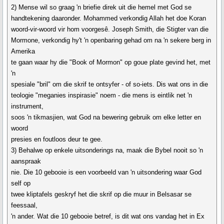
2) Mense wil so graag 'n briefie direk uit die hemel met God se
handtekening daaronder. Mohammed verkondig Allah het doe Koran
woord-vir-woord vir hom voorgesê. Joseph Smith, die Stigter van die
Mormone, verkondig hy't 'n openbaring gehad om na 'n sekere berg in
Amerika
te gaan waar hy die "Book of Mormon" op goue plate gevind het, met
'n
spesiale "bril" om die skrif te ontsyfer - of so-iets. Dis wat ons in die
teologie "meganies inspirasie" noem - die mens is eintlik net 'n
instrument,
soos 'n tikmasjien, wat God na bewering gebruik om elke letter en
woord
presies en foutloos deur te gee.
3) Behalwe op enkele uitsonderings na, maak die Bybel nooit so 'n
aanspraak
nie. Die 10 gebooie is een voorbeeld van 'n uitsondering waar God
self op
twee kliptafels geskryf het die skrif op die muur in Belsasar se
feessaal,
'n ander. Wat die 10 gebooie betref, is dit wat ons vandag het in Ex