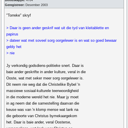
Boodskappe:
4784
Geregistreer:
Desember 2003
"Torreke" skryf
> Daar is geen ander geskrif wat uit die tyd van kleitablette en
papirus
> dateer wat met soveel sorg oorgelewer is en wat so goed bewaar
gebly het
> nie
Jy verkondig godsdiens-politieke snert. Daar is
baie ander geskrifte in ander kulture, veral in die
Ooste, wat met seker meer sorg oorgelewer is.
Dit neem nie weg dat die Christelike Bybel 'n
massiewe sosiaal-kulturele teenwoordigheid
in die moderne wereld het nie. Maar jy moet
in ag neem dat die samestelling daarvan die
keuse was van 'n klomp mense wat lank na
die geboorte van Christus bymekaargekom
het. Daar is baie ander, veral Oosterse,