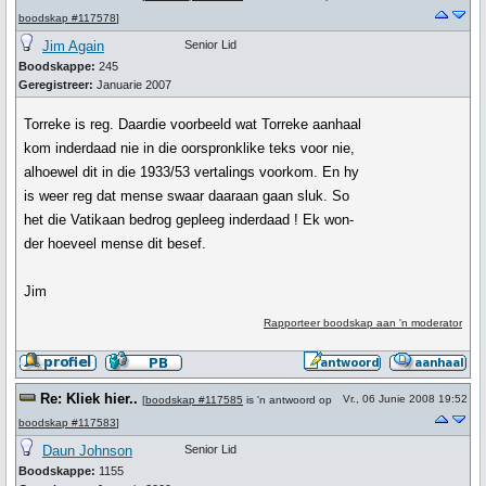
boodskap #117578
]
Jim Again
Senior Lid
Boodskappe:
245
Geregistreer:
Januarie 2007
Torreke is reg. Daardie voorbeeld wat Torreke aanhaal
kom inderdaad nie in die oorspronklike teks voor nie,
alhoewel dit in die 1933/53 vertalings voorkom. En hy
is weer reg dat mense swaar daaraan gaan sluk. So
het die Vatikaan bedrog gepleeg inderdaad ! Ek won-
der hoeveel mense dit besef.
Jim
Rapporteer boodskap aan 'n moderator
Re: Kliek hier..
Vr., 06 Junie 2008 19:52
[
boodskap #117585
is 'n antwoord op
boodskap #117583
]
Daun Johnson
Senior Lid
Boodskappe:
1155