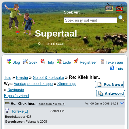
Soek vir:
Supertaal
Kom praat saam!
Blog
Soek
Hulp
Lede
Registreer
Teken aan
Tuis
»
»
»
Re: Kliek hier..
Tuis
Ernstig
Geloof & kerksake
Wys:
Vandag se boodskappe
::
Stemmings
::
Navigasie
E-pos 'n vriend
Re: Kliek hier..
Vr., 06 Junie 2008 14:58
[
boodskap #117575
]
Torreke[1]
Senior Lid
Boodskappe:
423
Geregistreer:
Februarie 2008