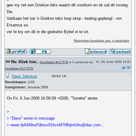
gee my net een Griekse teks waarin dit voorkom en ek sal dit invoeg.
Die
Vatikaan het toe 'n Griekse teks loop skep - bedrog gepleeg! - om
Ersamus so
ver te kry om dit in die gedrukte Bybel in te sit.
Rapporteer boodskap aan 'n moderator
Re: Kliek hier..
Vr., 06 Junie 2008 15:57
[
boodskap #117578
is 'n antwoord op
boodskap #117575
]
Daun Johnson
Senior Lid
Boodskappe:
1155
Geregistreer:
Januarie 2009
On Fri, 6 Jun 2008 16:58:09 +0200, "Torreke" wrote:
>
> "Dave" wrote in message
> news:fpfi449sd7dinvv01tlvs6f7f8hjtnh3ru@4ax.com...