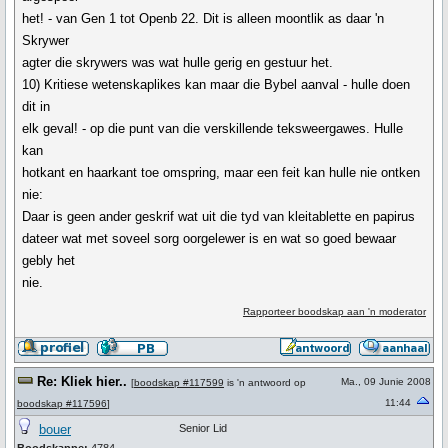
het! - van Gen 1 tot Openb 22. Dit is alleen moontlik as daar 'n
Skrywer
agter die skrywers was wat hulle gerig en gestuur het.
10) Kritiese wetenskaplikes kan maar die Bybel aanval - hulle doen
dit in
elk geval! - op die punt van die verskillende teksweergawes. Hulle
kan
hotkant en haarkant toe omspring, maar een feit kan hulle nie ontken
nie:
Daar is geen ander geskrif wat uit die tyd van kleitablette en papirus
dateer wat met soveel sorg oorgelewer is en wat so goed bewaar
gebly het
nie.
Rapporteer boodskap aan 'n moderator
Re: Kliek hier..
Ma., 09 Junie 2008
[
boodskap #117599
is 'n antwoord op
11:44
boodskap #117596
]
bouer
Senior Lid