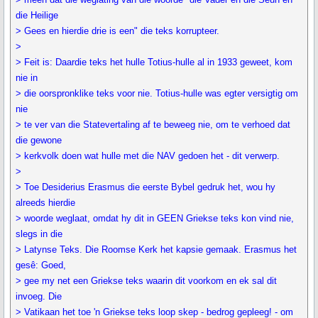
die Heilige
> Gees en hierdie drie is een" die teks korrupteer.
>
> Feit is: Daardie teks het hulle Totius-hulle al in 1933 geweet, kom
nie in
> die oorspronklike teks voor nie. Totius-hulle was egter versigtig om
nie
> te ver van die Statevertaling af te beweeg nie, om te verhoed dat
die gewone
> kerkvolk doen wat hulle met die NAV gedoen het - dit verwerp.
>
> Toe Desiderius Erasmus die eerste Bybel gedruk het, wou hy
alreeds hierdie
> woorde weglaat, omdat hy dit in GEEN Griekse teks kon vind nie,
slegs in die
> Latynse Teks. Die Roomse Kerk het kapsie gemaak. Erasmus het
gesê: Goed,
> gee my net een Griekse teks waarin dit voorkom en ek sal dit
invoeg. Die
> Vatikaan het toe 'n Griekse teks loop skep - bedrog gepleeg! - om