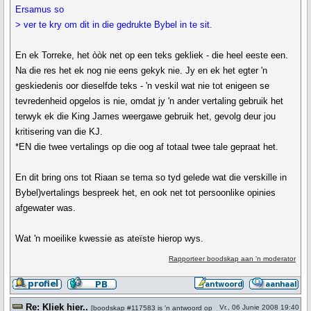
Ersamus so
> ver te kry om dit in die gedrukte Bybel in te sit.
En ek Torreke, het òòk net op een teks gekliek - die heel eeste een.
Na die res het ek nog nie eens gekyk nie. Jy en ek het egter 'n
geskiedenis oor dieselfde teks - 'n veskil wat nie tot enigeen se
tevredenheid opgelos is nie, omdat jy 'n ander vertaling gebruik het
terwyk ek die King James weergawe gebruik het, gevolg deur jou
kritisering van die KJ.
*EN die twee vertalings op die oog af totaal twee tale gepraat het.
En dit bring ons tot Riaan se tema so tyd gelede wat die verskille in
Bybel)vertalings bespreek het, en ook net tot persoonlike opinies
afgewater was.
Wat 'n moeilike kwessie as ateïste hierop wys.
Rapporteer boodskap aan 'n moderator
Re: Kliek hier..
Vr., 06 Junie 2008 19:40
[
boodskap #117583
is 'n antwoord op