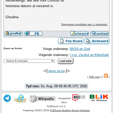
versamelings, wat lank voor Christus se
historiese datums al versamel is.
Gloudina
Rapporteer boodskap aan 'n moderator
Gaan na forum:
Vorige onderwerp:
NASA en God
Volgende onderwerp:
I.v.m. Za-drol op KletsKerk
-=]
[=-
terug na bo
[
XML-voer
] [
]
Tyd nou:
So. Aug. 09 06:46:05 UTC 2026
Aangedryf
deur:
FUDforum 3.2.1.
Kopiereg ©2001-2026
FUDforum Bulletin Board Software