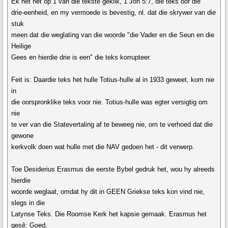
Ek het net op 1 van die tekste geklik, 1 Joh 5:7, die teks oor die
drie-eenheid, en my vermoede is bevestig, nl. dat die skrywer van die
stuk
meen dat die weglating van die woorde "die Vader en die Seun en die
Heilige
Gees en hierdie drie is een" die teks korrupteer.
Feit is: Daardie teks het hulle Totius-hulle al in 1933 geweet, kom nie
in
die oorspronklike teks voor nie. Totius-hulle was egter versigtig om
nie
te ver van die Statevertaling af te beweeg nie, om te verhoed dat die
gewone
kerkvolk doen wat hulle met die NAV gedoen het - dit verwerp.
Toe Desiderius Erasmus die eerste Bybel gedruk het, wou hy alreeds
hierdie
woorde weglaat, omdat hy dit in GEEN Griekse teks kon vind nie,
slegs in die
Latynse Teks. Die Roomse Kerk het kapsie gemaak. Erasmus het
gesê: Goed,