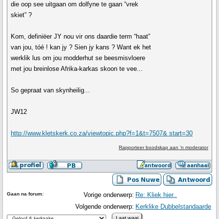
die oop see uitgaan om dolfyne te gaan “vrek
skiet” ?
Kom, definiëer JY nou vir ons daardie term “haat”
van jou, tóé ! kan jy ? Sien jy kans ? Want ek het
werklik lus om jou modderhut se beesmisvloere
met jou breinlose Afrika-karkas skoon te vee...
So gepraat van skynheilig...
JW12
http://www.kletskerk.co.za/viewtopic.php?f=1&t=7507& start=30
Rapporteer boodskap aan 'n moderator
Gaan na forum:
Vorige onderwerp:
Re: Kliek hier..
Volgende onderwerp:
Kerklike Dubbelstandaarde