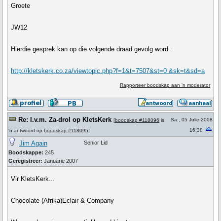
Groete
JW12
Hierdie gesprek kan op die volgende draad gevolg word :
http://kletskerk.co.za/viewtopic.php?f=1&t=7507&st=0 &sk=t&sd=a
Rapporteer boodskap aan 'n moderator
Re: I.v.m. Za-drol op KletsKerk
Sa., 05 Julie 2008
[
boodskap #118096
is
16:38
'n antwoord op
boodskap #118095
]
Jim Again
Senior Lid
Boodskappe:
245
Geregistreer:
Januarie 2007
Vir KletsKerk...
Chocolate (Afrika)Eclair & Company