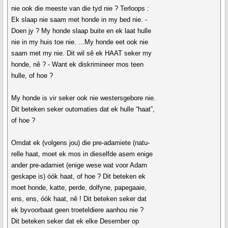
nie ook die meeste van die tyd nie ? Terloops :
Ek slaap nie saam met honde in my bed nie. -
Doen jy ? My honde slaap buite en ek laat hulle
nie in my huis toe nie. ...My honde eet ook nie
saam met my nie. Dit wil sê ek HAAT seker my
honde, nê ? - Want ek diskrimineer mos teen
hulle, of hoe ?
My honde is vir seker ook nie westersgebore nie.
Dit beteken seker outomaties dat ek hulle “haat”,
of hoe ?
Omdat ek (volgens jou) die pre-adamiete (natu-
relle haat, moet ek mos in dieselfde asem enige
ander pre-adamiet (enige wese wat voor Adam
geskape is) óók haat, of hoe ? Dit beteken ek
moet honde, katte, perde, dolfyne, papegaaie,
ens, ens, óók haat, nê ! Dit beteken seker dat
ek byvoorbaat geen troeteldiere aanhou nie ?
Dit beteken seker dat ek elke Desember op