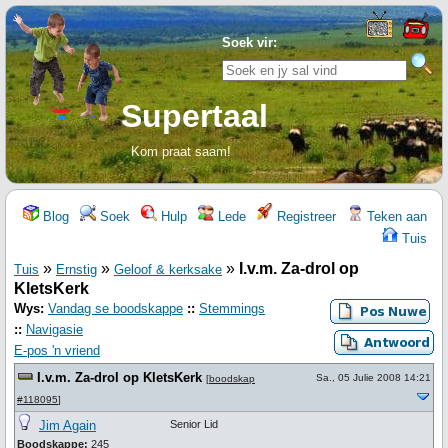
Soek vir:
Supertaal
Kom praat saam!
Blog
Soek
Hulp
Lede
Registreer
Teken aan
Tuis
»
»
»
I.v.m. Za-drol op
Tuis
Ernstig
Geloof & kerksake
KletsKerk
Wys:
Vandag se boodskappe
::
Stemmings
::
Navigasie
E-pos 'n vriend
I.v.m. Za-drol op KletsKerk
Sa., 05 Julie 2008 14:21
[
boodskap
#118095
]
Jim Again
Senior Lid
Boodskappe:
245