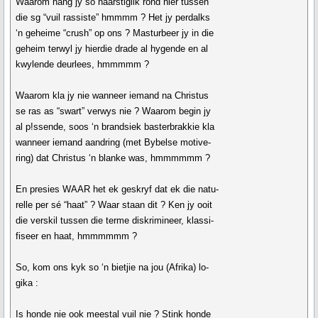
Waarom hang jy so naarstiglik rond hier tussen
die sg “vuil rassiste” hmmmm ? Het jy perdalks
‘n geheime “crush” op ons ? Masturbeer jy in die
geheim terwyl jy hierdie drade al hygende en al
kwylende deurlees, hmmmmm ?
Waarom kla jy nie wanneer iemand na Christus
se ras as “swart” verwys nie ? Waarom begin jy
al p!ssende, soos ‘n brandsiek basterbrakkie kla
wanneer iemand aandring (met Bybelse motive-
ring) dat Christus ‘n blanke was, hmmmmmm ?
En presies WAAR het ek geskryf dat ek die natu-
relle per sé “haat” ? Waar staan dit ? Ken jy ooit
die verskil tussen die terme diskrimineer, klassi-
fiseer en haat, hmmmmmm ?
So, kom ons kyk so ‘n bietjie na jou (Afrika) lo-
gika :
Is honde nie ook meestal vuil nie ? Stink honde