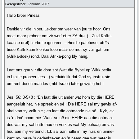
Geregistreer:
Januarie 2007
Hallo broer Pineas
Dankie vir die inloer. Lekker om weer van jou te hoor. Ons
moet maar probeer om vir werf-etter ZA-drøl (...Zuid-Kaffri-
kaanse drøl) hierbo te ignoreer. ...Hierdie patetiese, ateïs-
tiese Kaffrikaan-klonkie loop maar so met sy vuil gatriem
(Afrika-doek) rond. Daai Afrika-pong bly hang.
Laat ons gou vir die dom sot (wat die Bybel op Wikkipedia
in braille probeer lees...) verduidelik dat God sy instruksie
omtrent die ontmandes (mbt Israel) later gewysig het :
Jes. 56: 3-5+8 : “En laat die uitlander wat hom by die HERE
aangesluit het, nie spreek en sê : Die HERE sal my gewis af-
skei van sy volk nie ; en laat die ontmande nie sê : Kyk, ek
is ‘n droë boom nie. Want so sê die HERE aan die ontman-
des wat my sabbatte hou en verkies wat My behaag en vas-
hou aan my verbond : Ek sal aan hulle in my huis en binne-
kant my mure ‘n gedenkteken en ‘n naam gee wat beter is