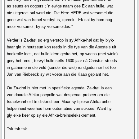
as seuns en dogters ; ‘n ewige naam gee Ek aan hulle, wat
nie uitgeroei sal word nie. Die Here HERE wat versamel die-
gene wat van Israel verdryf is, spreek : Ek sal by hom nog
meer versamel, by sy versameldes.”
Verder is Za-drøl so erg verstop in sy Afrika-høl dat hy blyk-
baar glo ‘n houtseun kon reeds in die tye van die Apostels uit
boekrolle lees, dat hulle klere gedra het, op waens (met wiele)
gery het, ens ; terwyl hulle selfs 1600 jaar ná Christus steeds
in gatrieme in die veld (sonder die wiel) rondgedonner het toe
Jan van Riebeeck sy wit voete aan die Kaap geplant het.
Ou Za-drøl is hier met ‘n spesifieke agenda. Za-drøl is een
van daardie Afrika-poepolle wat desperaat probeer om die
Israelwaarheid te diskrediteer. Maar sy tipiese Afrika-onbe-
holpenheid weerhou hom outomaties van sukses. Want hy
gly elke keer op sy eie Afrika-breinselekskrement.
Tsk tsk tsk...