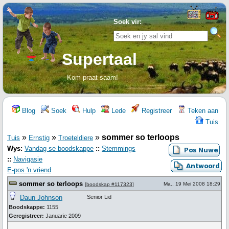
Soek vir:
Supertaal
Kom praat saam!
Blog
Soek
Hulp
Lede
Registreer
Teken aan
Tuis
»
»
»
sommer so terloops
Tuis
Ernstig
Troeteldiere
Wys:
Vandag se boodskappe
::
Stemmings
::
Navigasie
E-pos 'n vriend
sommer so terloops
Ma., 19 Mei 2008 18:29
[
boodskap #117323
]
Daun Johnson
Senior Lid
Boodskappe:
1155
Geregistreer:
Januarie 2009