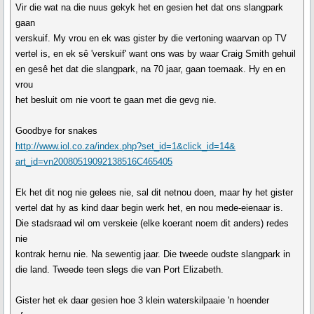
Vir die wat na die nuus gekyk het en gesien het dat ons slangpark
gaan
verskuif. My vrou en ek was gister by die vertoning waarvan op TV
vertel is, en ek sê 'verskuif' want ons was by waar Craig Smith gehuil
en gesê het dat die slangpark, na 70 jaar, gaan toemaak. Hy en en
vrou
het besluit om nie voort te gaan met die gevg nie.
Goodbye for snakes
http://www.iol.co.za/index.php?set_id=1&click_id=14&
art_id=vn20080519092138516C465405
Ek het dit nog nie gelees nie, sal dit netnou doen, maar hy het gister
vertel dat hy as kind daar begin werk het, en nou mede-eienaar is.
Die stadsraad wil om verskeie (elke koerant noem dit anders) redes
nie
kontrak hernu nie. Na sewentig jaar. Die tweede oudste slangpark in
die land. Tweede teen slegs die van Port Elizabeth.
Gister het ek daar gesien hoe 3 klein waterskilpaaie 'n hoender