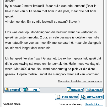
afneem
by 'n sowat 2 meter krokodil. Maar hulle was drie, onthou! (Daar is
baie meer van hulle saam met hom in die poel, maar drie het hom
gepak
vir die hoender. En sy (die krokodil se naam? Steve:-)
Ons was daar op uitnodiging van die bestuur, want die vertoning is
gereël vir gistermmiddag 2 uur, en vele besware is geteken, en hulle
wou natuurlik so veel as moontlik mense daar hê, maar die slangpark
sal nie veel langer daar wees nie.
Ek het gesê 'verskuif' want Graig het, toe ek hom gevra het, gesê dat
dit 'n verskuwing sal wees en nie toemak nie. Hulle moes vandag uit
wees. Met 4000 diere. Nou word daar ernstig na plek vir die diere
gesoek. Hopelik tydelik, sodat die slangpark weer sal kan voortgaan.
Rapporteer boodskap aan 'n moderator
Gaan na forum:
Vorige onderwerp:
Haaihokke....