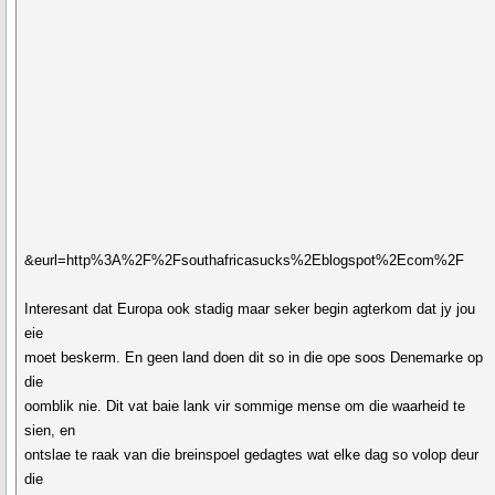
&eurl=http%3A%2F%2Fsouthafricasucks%2Eblogspot%2Ecom%2F
Interesant dat Europa ook stadig maar seker begin agterkom dat jy jou
eie
moet beskerm. En geen land doen dit so in die ope soos Denemarke op
die
oomblik nie. Dit vat baie lank vir sommige mense om die waarheid te
sien, en
ontslae te raak van die breinspoel gedagtes wat elke dag so volop deur
die