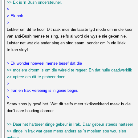
>> Ek is 'n Bush ondersteuner.
>
> Ek ook.
>
Lekker om dit te hoor. Dit raak mos die laaste tyd mode om in die koor
van anti-Bush mense te sing, selfs al word die wysie nie geken nie.
Luister net wat die ander sing en sing saam, sonder om 'n eie liriek
te kan skryf.
> Ek wonder hoeveel mense besef dat die
>> moslem droom is om die wêreld te regeer. En dat hulle daadwerklik
>> optree om dit te probeer doen.
>
> Iran en Irak vereenig is 'n goeie begin.
>
Scary soos jy gesê het. Wat dit selfs meer skrikwekkend maak is die
don't care houding daaroor.
>> Daar het hartseer dinge gebeur in Irak. Daar gebeur steeds hartseer
>> dinge in Irak wat geen mens anders as 'n moslem sou wou sien
gebeur