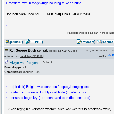
> moslem, wat 'n toegewings houding te weeg bring.
Hoo nou Sarel. hoo nou.... Die is bietjie baie ver out there...
>
Rapporteer boodskap aan 'n moderator
Re: George Bush se Irak
So., 16 September 200
[
boodskap #114719
is 'n
12:59
antwoord op
boodskap #114518
]
Alwyn Van Rooyen
Volle Lid
Boodskappe:
49
Geregistreer:
Januarie 1999
.
> In (ek dink) België, was daar nou 'n optog/betoging teen
> moslem_immigrasie. Dit blyk dat hulle (moslems) tog
> teenstand begin kry (met teenstand teen die teenstand).
Ek kan regtig nie verstaan waarom alles wat westers is afgekraak word,