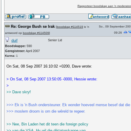
Rapporteer boodskap aan 'n moderator
Re: George Bush se Irak
So., 09 September 200
[
boodskap #114519
is 'n
09:26
antwoord op
boodskap #114509
]
duif
Senior Lid
Boodskappe:
590
Geregistreer:
April 2007
Karma:
1
On Sat, 08 Sep 2007 16:10:02 +0200, Dave wrote:
> On Sat, 08 Sep 2007 13:50:05 -0000, Hessie wrote:
>
>> Dave skryf
>>> Ek is 'n Bush ondersteuner. Ek wonder hoeveel mense besef dat die
>>> moslem droom is om die wêreld te regeer.
>> Nee, Bin Laden het dit teen die foreign policy
>> van die VSA. Hy wil die diktatorskappe van