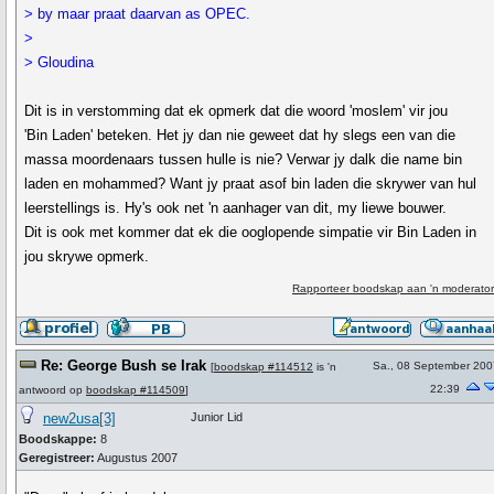
> by maar praat daarvan as OPEC.
>
> Gloudina
Dit is in verstomming dat ek opmerk dat die woord 'moslem' vir jou
'Bin Laden' beteken. Het jy dan nie geweet dat hy slegs een van die
massa moordenaars tussen hulle is nie? Verwar jy dalk die name bin
laden en mohammed? Want jy praat asof bin laden die skrywer van hul
leerstellings is. Hy's ook net 'n aanhager van dit, my liewe bouwer.
Dit is ook met kommer dat ek die ooglopende simpatie vir Bin Laden in
jou skrywe opmerk.
Rapporteer boodskap aan 'n moderator
Re: George Bush se Irak
Sa., 08 September 200
[
boodskap #114512
is 'n
22:39
antwoord op
boodskap #114509
]
new2usa[3]
Junior Lid
Boodskappe:
8
Geregistreer:
Augustus 2007