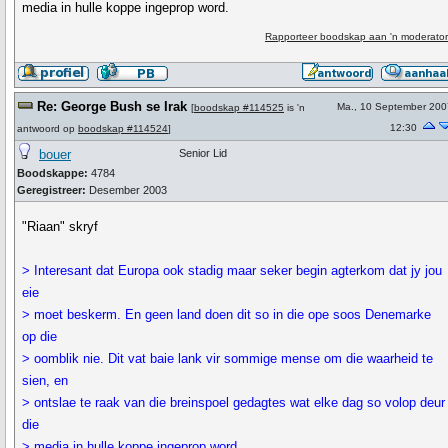
media in hulle koppe ingeprop word.
Rapporteer boodskap aan 'n moderator
Re: George Bush se Irak
Ma., 10 September 200
[
boodskap #114525
is 'n
12:30
antwoord op
boodskap #114524
]
bouer
Senior Lid
Boodskappe:
4784
Geregistreer:
Desember 2003
"Riaan" skryf
> Interesant dat Europa ook stadig maar seker begin agterkom dat jy jou
eie
> moet beskerm. En geen land doen dit so in die ope soos Denemarke
op die
> oomblik nie. Dit vat baie lank vir sommige mense om die waarheid te
sien, en
> ontslae te raak van die breinspoel gedagtes wat elke dag so volop deur
die
> media in hulle koppe ingeprop word.