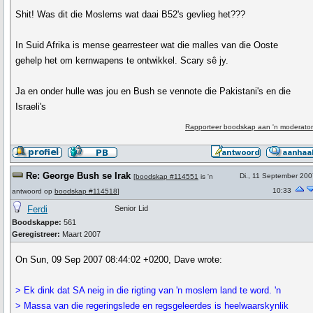
Shit! Was dit die Moslems wat daai B52's gevlieg het???
In Suid Afrika is mense gearresteer wat die malles van die Ooste
gehelp het om kernwapens te ontwikkel. Scary sê jy.
Ja en onder hulle was jou en Bush se vennote die Pakistani's en die
Israeli's
Rapporteer boodskap aan 'n moderator
Re: George Bush se Irak
Di., 11 September 200
[
boodskap #114551
is 'n
10:33
antwoord op
boodskap #114518
]
Ferdi
Senior Lid
Boodskappe:
561
Geregistreer:
Maart 2007
On Sun, 09 Sep 2007 08:44:02 +0200, Dave wrote:
> Ek dink dat SA neig in die rigting van 'n moslem land te word. 'n
> Massa van die regeringslede en regsgeleerdes is heelwaarskynlik