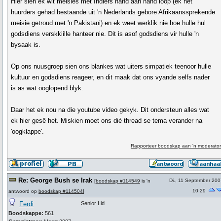
Hier sien ek wit meisies met Indiërs hand aan hand loop (ek het
huurders gehad bestaande uit 'n Nederlands gebore Afrikaanssprekende
meisie getroud met 'n Pakistani) en ek weet werklik nie hoe hulle hul
godsdiens verskkiille hanteer nie. Dit is asof godsdiens vir hulle 'n
bysaak is.
Op ons nuusgroep sien ons blankes wat uiters simpatiek teenoor hulle
kultuur en godsdiens reageer, en dit maak dat ons vyande selfs nader
is as wat ooglopend blyk.
Daar het ek nou na die youtube video gekyk. Dit ondersteun alles wat
ek hier gesê het. Miskien moet ons dié thread se tema verander na
'oogklappe'.
Rapporteer boodskap aan 'n moderator
Re: George Bush se Irak
Di., 11 September 200
[
boodskap #114549
is 'n
10:29
antwoord op
boodskap #114504
]
Ferdi
Senior Lid
Boodskappe:
561