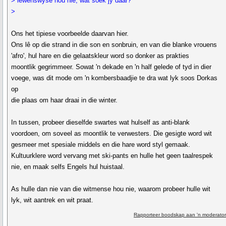
> lewenswyse hou nie, wat soek jy daar?
>
Ons het tipiese voorbeelde daarvan hier.
Ons lê op die strand in die son en sonbruin, en van die blanke vrouens
'afro', hul hare en die gelaatskleur word so donker as prakties
moontlik gegrimmeer. Sowat 'n dekade en 'n half gelede of tyd in dier
voege, was dit mode om 'n kombersbaadjie te dra wat lyk soos Dorkas
op
die plaas om haar draai in die winter.
In tussen, probeer dieselfde swartes wat hulself as anti-blank
voordoen, om soveel as moontlik te verwesters. Die gesigte word wit
gesmeer met spesiale middels en die hare word styl gemaak.
Kultuurklere word vervang met ski-pants en hulle het geen taalrespek
nie, en maak selfs Engels hul huistaal.
As hulle dan nie van die witmense hou nie, waarom probeer hulle wit
lyk, wit aantrek en wit praat.
Rapporteer boodskap aan 'n moderator