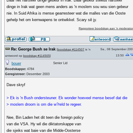
Daar het hartseer dinge gebeur in Irak. Daar gebeur steeds hartseer
dinge in Irak wat geen mens anders as 'n moslem sou wou sien gebeur
nie. In Suid Afrika is mense gearresteer wat die malles van die Ooste
gehelp het om kernwapens te ontwikkel. Scary sê jy.
Rapporteer boodskap aan 'n moderator
Re: George Bush se Irak
Sa., 08 September 200
[
boodskap #114507
is 'n
13:50
antwoord op
boodskap #114505
]
bouer
Senior Lid
Boodskappe:
4784
Geregistreer:
Desember 2003
Dave skryf
> Ek is 'n Bush ondersteuner. Ek wonder hoeveel mense besef dat die
> moslem droom is om die w?reld te regeer.
Nee, Bin Laden het dit teen die foreign policy
van die VSA. Hy wil die diktatorskappe van
die sjeiks wat baie van die Midde-Oosterse