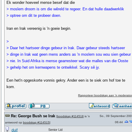
Ek wonder hoeveel mense besef dat die
> moslem droom is om die wêreld te regeer. En dat hulle daadwerklik
> optree om dit te probeer doen.
Iran en Irak vereenig is 'n goeie begin.
>
> Daar het hartseer dinge gebeur in Irak. Daar gebeur steeds hartseer
> dinge in Irak wat geen mens anders as 'n moslem sou wou sien gebeur
> nie. In Suid Afrika is mense gearresteer wat die malles van die Ooste
> gehelp het om kernwapens te ontwikkel. Scary sê jy.
Een het'n opgeskorte vonnis gekry. Ander een is te siek om hof toe te
kom.
Rapporteer boodskap aan 'n moderator
Re: George Bush se Irak
So., 09 September 200
[
boodskap #114518
is 'n
06:44
antwoord op
boodskap #114515
]
duif
Senior Lid