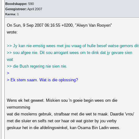
Boodskappe:
590
Geregistreer:
April 2007
Karma:
1
On Sun, 9 Sep 2007 06:16:55 +0200, "Alwyn Van Rooyen"
wrote:
>> Jy kan nie ernstig wees met jou vraag of hulle besef watse gemors dit
>> sou afgee nie. Dit sou arrogant wees om te dink dat jy gevare sien
wat
>> die Bush regering nie sien nie.
>
> Ek stem saam. Wat is die oplossing?
Wens ek het geweet. Miskien sou 'n goeie begin wees om die
vermomming
wat die moslems gebruik, strafbaar met die wet te maak. Daardie 'vrou'
met die sluier en selfs net oor haar oë wat gister by jou verby
geskuur het in die afdelingswinkel, kan Osama Bin Ladin wees.