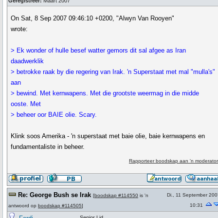
Geregistreer:
Maart 2007
On Sat, 8 Sep 2007 09:46:10 +0200, "Alwyn Van Rooyen"
wrote:
> Ek wonder of hulle besef watter gemors dit sal afgee as Iran
daadwerklik
> betrokke raak by die regering van Irak. 'n Superstaat met mal "mulla's"
aan
> bewind. Met kernwapens. Met die grootste weermag in die midde
ooste. Met
> beheer oor BAIE olie. Scary.
Klink soos Amerika - 'n superstaat met baie olie, baie kernwapens en
fundamentaliste in beheer.
Rapporteer boodskap aan 'n moderator
Re: George Bush se Irak
Di., 11 September 200
[
boodskap #114550
is 'n
10:31
antwoord op
boodskap #114505
]
Senior Lid