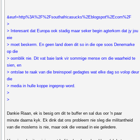
&eurl=http%3A%2F%2Fsouthafricasucks%2Eblogspot%2Ecom%2F
>
> Interesant dat Europa ook stadig maar seker begin agterkom dat jy jou
eie
> moet beskerm. En geen land doen dit so in die ope soos Denemarke
op die
> oomblik nie. Dit vat baie lank vir sommige mense om die waarheid te
sien, en
> ontslae te raak van die breinspoel gedagtes wat elke dag so volop deur
die
> media in hulle koppe ingeprop word.
>
>
Dankie Riaan, ek is besig om dit te buffer en sal dus oor 'n paar
minute daarna kyk. Ek dink dat ons probleem nie sleg die militantheid
van die moslems is nie, maar ook die veraad in eie geledere.