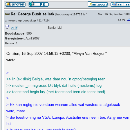
Re: George Bush se Irak
So., 16 September 200
[
boodskap #114722
is 'n
14:29
antwoord op
boodskap #114719
]
duif
Senior Lid
Boodskappe:
590
Geregistreer:
April 2007
Karma:
1
On Sun, 16 Sep 2007 14:59:13 +0200, "Alwyn Van Rooyen"
wrote:
> .
>> In (ek dink) België, was daar nou 'n optog/betoging teen
>> moslem_immigrasie. Dit blyk dat hulle (moslems) tog
>> teenstand begin kry (met teenstand teen die teenstand).
>
> Ek kan regtig nie verstaan waarom alles wat westers is afgekraak
word, maar
> die toestroming na VSA, Europa, Australie ens neem toe. As jy nie van
hul