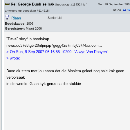
Re: George Bush se Irak
Ma., 10 September 200
[
boodskap #114524
is 'n
07:06
antwoord op
boodskap #114518
]
Riaan
Senior Lid
Boodskappe:
1008
Geregistreer:
Maart 2006
"Dave" skryf in boodskap
news:dc37e3tg5r20nfjmpip7gegg42s7mi5j03@4ax.com...
> On Sun, 9 Sep 2007 06:16:55 +0200, "Alwyn Van Rooyen"
> wrote:
Dave ek stem met jou saam dat die Moslem geloof nog baie kak gaan
veroorsaak
in die wereld. Gaan kyk gerus na die stukkie.