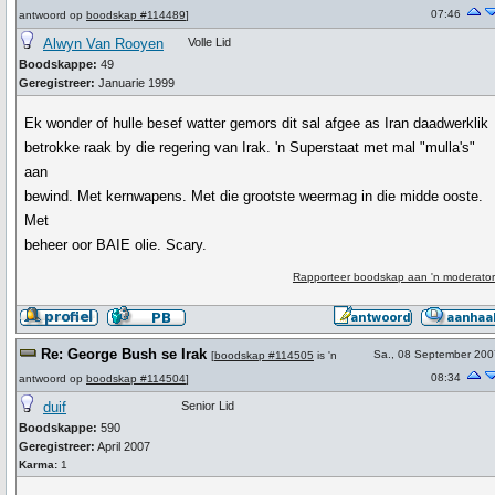
07:46
antwoord op
boodskap #114489
]
Alwyn Van Rooyen
Volle Lid
Boodskappe:
49
Geregistreer:
Januarie 1999
Ek wonder of hulle besef watter gemors dit sal afgee as Iran daadwerklik
betrokke raak by die regering van Irak. 'n Superstaat met mal "mulla's"
aan
bewind. Met kernwapens. Met die grootste weermag in die midde ooste.
Met
beheer oor BAIE olie. Scary.
Rapporteer boodskap aan 'n moderator
Re: George Bush se Irak
Sa., 08 September 200
[
boodskap #114505
is 'n
08:34
antwoord op
boodskap #114504
]
duif
Senior Lid
Boodskappe:
590
Geregistreer:
April 2007
Karma:
1