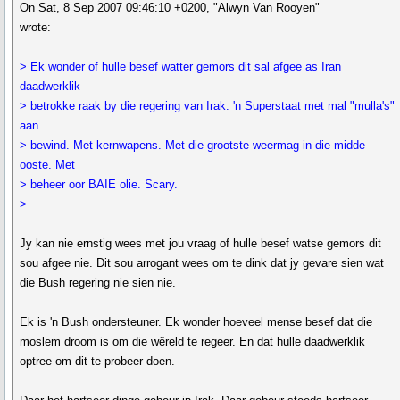
On Sat, 8 Sep 2007 09:46:10 +0200, "Alwyn Van Rooyen"
wrote:
> Ek wonder of hulle besef watter gemors dit sal afgee as Iran
daadwerklik
> betrokke raak by die regering van Irak. 'n Superstaat met mal "mulla's"
aan
> bewind. Met kernwapens. Met die grootste weermag in die midde
ooste. Met
> beheer oor BAIE olie. Scary.
>
Jy kan nie ernstig wees met jou vraag of hulle besef watse gemors dit
sou afgee nie. Dit sou arrogant wees om te dink dat jy gevare sien wat
die Bush regering nie sien nie.
Ek is 'n Bush ondersteuner. Ek wonder hoeveel mense besef dat die
moslem droom is om die wêreld te regeer. En dat hulle daadwerklik
optree om dit te probeer doen.