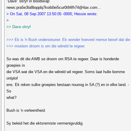
"Dave" skryf in boodskap
news:pra5e3la8bqqdq7koib0ei5cur0t84fh74@4ax.com...
> On Sat, 08 Sep 2007 13:50:05 -0000, Hessie wrote:
>
>> Dave skryf
>>> Ek is 'n Bush ondersteuner. Ek wonder hoeveel mense besef dat die
>>> moslem droom is om die wêreld te regeer.
So was dit die AWB se droom om RSA te regeer. Daar is honderde
groepies in
die VSA wat die VSA en die wêreld wil regeer. Soms laat hulle bomme
ontplof
ens. Ek reken sulke groepies bestaan nounog in SA (?) en in elke land. -
So
what?
Bush is 'n verleentheid.
Sy beleid het die ektsremiste vermenigvuldig