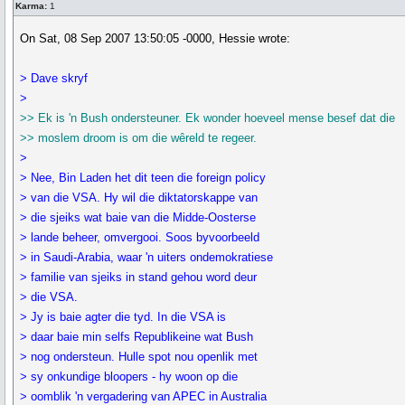
Karma:
1
On Sat, 08 Sep 2007 13:50:05 -0000, Hessie wrote:
> Dave skryf
>
>> Ek is 'n Bush ondersteuner. Ek wonder hoeveel mense besef dat die
>> moslem droom is om die wêreld te regeer.
>
> Nee, Bin Laden het dit teen die foreign policy
> van die VSA. Hy wil die diktatorskappe van
> die sjeiks wat baie van die Midde-Oosterse
> lande beheer, omvergooi. Soos byvoorbeeld
> in Saudi-Arabia, waar 'n uiters ondemokratiese
> familie van sjeiks in stand gehou word deur
> die VSA.
> Jy is baie agter die tyd. In die VSA is
> daar baie min selfs Republikeine wat Bush
> nog ondersteun. Hulle spot nou openlik met
> sy onkundige bloopers - hy woon op die
> oomblik 'n vergadering van APEC in Australia