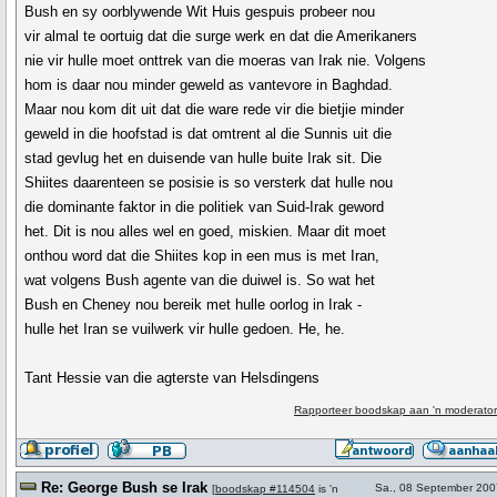
Bush en sy oorblywende Wit Huis gespuis probeer nou
vir almal te oortuig dat die surge werk en dat die Amerikaners
nie vir hulle moet onttrek van die moeras van Irak nie. Volgens
hom is daar nou minder geweld as vantevore in Baghdad.
Maar nou kom dit uit dat die ware rede vir die bietjie minder
geweld in die hoofstad is dat omtrent al die Sunnis uit die
stad gevlug het en duisende van hulle buite Irak sit. Die
Shiites daarenteen se posisie is so versterk dat hulle nou
die dominante faktor in die politiek van Suid-Irak geword
het. Dit is nou alles wel en goed, miskien. Maar dit moet
onthou word dat die Shiites kop in een mus is met Iran,
wat volgens Bush agente van die duiwel is. So wat het
Bush en Cheney nou bereik met hulle oorlog in Irak -
hulle het Iran se vuilwerk vir hulle gedoen. He, he.
Tant Hessie van die agterste van Helsdingens
Rapporteer boodskap aan 'n moderator
Re: George Bush se Irak
Sa., 08 September 200
[
boodskap #114504
is 'n