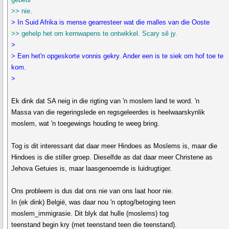
>> nie.
> In Suid Afrika is mense gearresteer wat die malles van die Ooste
>> gehelp het om kernwapens te ontwikkel. Scary sê jy.
>
> Een het'n opgeskorte vonnis gekry. Ander een is te siek om hof toe te
kom.
>
Ek dink dat SA neig in die rigting van 'n moslem land te word. 'n
Massa van die regeringslede en regsgeleerdes is heelwaarskynlik
moslem, wat 'n toegewings houding te weeg bring.
Tog is dit interessant dat daar meer Hindoes as Moslems is, maar die
Hindoes is die stiller groep. Dieselfde as dat daar meer Christene as
Jehova Getuies is, maar laasgenoemde is luidrugtiger.
Ons probleem is dus dat ons nie van ons laat hoor nie.
In (ek dink) België, was daar nou 'n optog/betoging teen
moslem_immigrasie. Dit blyk dat hulle (moslems) tog
teenstand begin kry (met teenstand teen die teenstand).