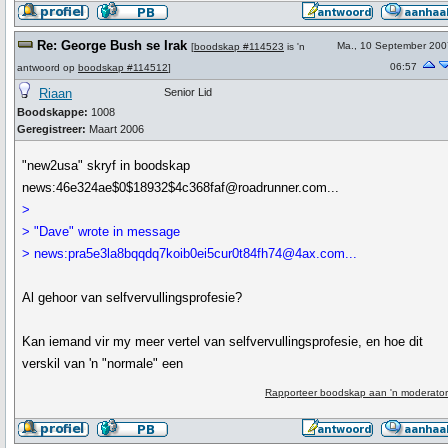
Re: George Bush se Irak
Ma., 10 September 200
[
boodskap #114523
is 'n
06:57
antwoord op
boodskap #114512
]
Riaan
Senior Lid
Boodskappe:
1008
Geregistreer:
Maart 2006
"new2usa" skryf in boodskap
news:46e324ae$0$18932$4c368faf@roadrunner.com...
>
> "Dave" wrote in message
> news:pra5e3la8bqqdq7koib0ei5cur0t84fh74@4ax.com...
Al gehoor van selfvervullingsprofesie?
Kan iemand vir my meer vertel van selfvervullingsprofesie, en hoe dit
verskil van 'n "normale" een
Rapporteer boodskap aan 'n moderator