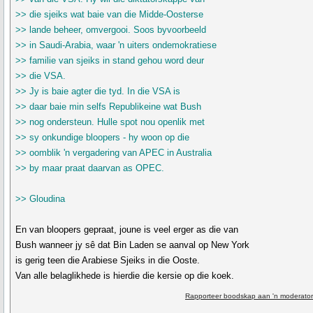
>> die sjeiks wat baie van die Midde-Oosterse
>> lande beheer, omvergooi. Soos byvoorbeeld
>> in Saudi-Arabia, waar 'n uiters ondemokratiese
>> familie van sjeiks in stand gehou word deur
>> die VSA.
>> Jy is baie agter die tyd. In die VSA is
>> daar baie min selfs Republikeine wat Bush
>> nog ondersteun. Hulle spot nou openlik met
>> sy onkundige bloopers - hy woon op die
>> oomblik 'n vergadering van APEC in Australia
>> by maar praat daarvan as OPEC.
>> Gloudina
En van bloopers gepraat, joune is veel erger as die van
Bush wanneer jy sê dat Bin Laden se aanval op New York
is gerig teen die Arabiese Sjeiks in die Ooste.
Van alle belaglikhede is hierdie die kersie op die koek.
Rapporteer boodskap aan 'n moderator