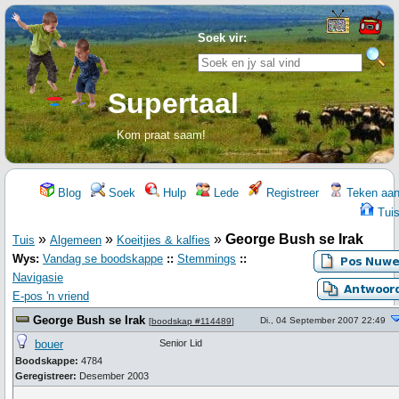
Soek vir:
Supertaal
Kom praat saam!
Blog
Soek
Hulp
Lede
Registreer
Teken aa
Tui
»
»
»
George Bush se Irak
Tuis
Algemeen
Koeitjies & kalfies
Wys:
Vandag se boodskappe
::
Stemmings
::
Navigasie
E-pos 'n vriend
George Bush se Irak
Di., 04 September 2007 22:49
[
boodskap #114489
]
bouer
Senior Lid
Boodskappe:
4784
Geregistreer:
Desember 2003