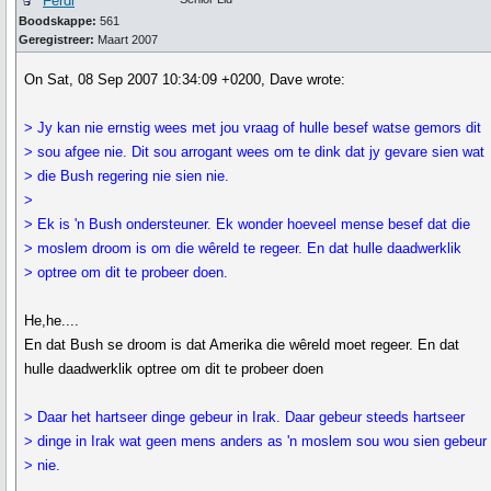
Ferdi
Boodskappe:
561
Geregistreer:
Maart 2007
On Sat, 08 Sep 2007 10:34:09 +0200, Dave wrote:
> Jy kan nie ernstig wees met jou vraag of hulle besef watse gemors dit
> sou afgee nie. Dit sou arrogant wees om te dink dat jy gevare sien wat
> die Bush regering nie sien nie.
>
> Ek is 'n Bush ondersteuner. Ek wonder hoeveel mense besef dat die
> moslem droom is om die wêreld te regeer. En dat hulle daadwerklik
> optree om dit te probeer doen.
He,he....
En dat Bush se droom is dat Amerika die wêreld moet regeer. En dat
hulle daadwerklik optree om dit te probeer doen
> Daar het hartseer dinge gebeur in Irak. Daar gebeur steeds hartseer
> dinge in Irak wat geen mens anders as 'n moslem sou wou sien gebeur
> nie.