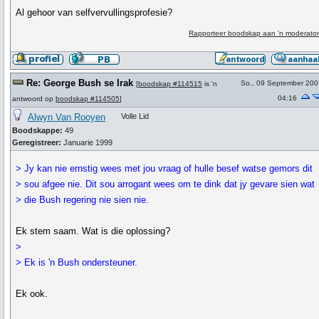
Al gehoor van selfvervullingsprofesie?
Rapporteer boodskap aan 'n moderator
Re: George Bush se Irak
So., 09 September 200
[
boodskap #114515
is 'n
04:16
antwoord op
boodskap #114505
]
Alwyn Van Rooyen
Volle Lid
Boodskappe:
49
Geregistreer:
Januarie 1999
> Jy kan nie ernstig wees met jou vraag of hulle besef watse gemors dit
> sou afgee nie. Dit sou arrogant wees om te dink dat jy gevare sien wat
> die Bush regering nie sien nie.
Ek stem saam. Wat is die oplossing?
>
> Ek is 'n Bush ondersteuner.
Ek ook.