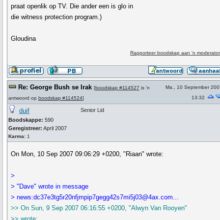
praat openlik op TV. Die ander een is glo in
die witness protection program.)
Gloudina
Rapporteer boodskap aan 'n moderator
Re: George Bush se Irak
Ma., 10 September 200
[
boodskap #114527
is 'n
13:32
antwoord op
boodskap #114524
]
duif
Senior Lid
Boodskappe:
590
Geregistreer:
April 2007
Karma:
1
On Mon, 10 Sep 2007 09:06:29 +0200, "Riaan" wrote:
>
> "Dave" wrote in message
> news:dc37e3tg5r20nfjmpip7gegg42s7mi5j03@4ax.com...
>> On Sun, 9 Sep 2007 06:16:55 +0200, "Alwyn Van Rooyen"
>> wrote: