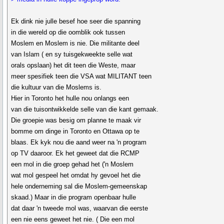
Ek dink nie julle besef hoe seer die spanning
in die wereld op die oomblik ook tussen
Moslem en Moslem is nie. Die militante deel
van Islam ( en sy tuisgekweekte selle wat
orals opslaan) het dit teen die Weste, maar
meer spesifiek teen die VSA wat MILITANT teen
die kultuur van die Moslems is.
Hier in Toronto het hulle nou onlangs een
van die tuisontwikkelde selle van die kant gemaak.
Die groepie was besig om planne te maak vir
bomme om dinge in Toronto en Ottawa op te
blaas. Ek kyk nou die aand weer na 'n program
op TV daaroor. Ek het geweet dat die RCMP
een mol in die groep gehad het ('n Moslem
wat mol gespeel het omdat hy gevoel het die
hele onderneming sal die Moslem-gemeenskap
skaad.) Maar in die program openbaar hulle
dat daar 'n tweede mol was, waarvan die eerste
een nie eens geweet het nie. ( Die een mol