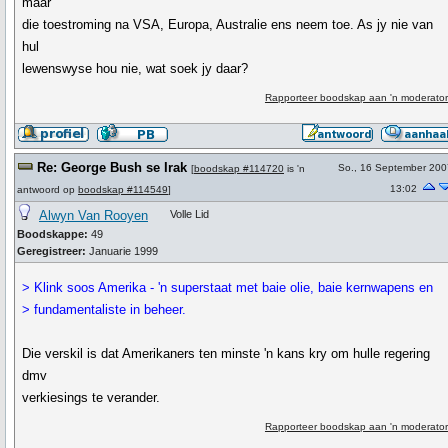
maar
die toestroming na VSA, Europa, Australie ens neem toe. As jy nie van
hul
lewenswyse hou nie, wat soek jy daar?
Rapporteer boodskap aan 'n moderator
Re: George Bush se Irak
So., 16 September 200
[
boodskap #114720
is 'n
13:02
antwoord op
boodskap #114549
]
Alwyn Van Rooyen
Volle Lid
Boodskappe:
49
Geregistreer:
Januarie 1999
> Klink soos Amerika - 'n superstaat met baie olie, baie kernwapens en
> fundamentaliste in beheer.
Die verskil is dat Amerikaners ten minste 'n kans kry om hulle regering
dmv
verkiesings te verander.
Rapporteer boodskap aan 'n moderator