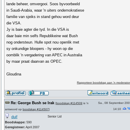
lande beheer, omvergooi. Soos byvoorbeeld
in Saudi-Arabia, waar 'n uiters ondemokratiese
familie van sjeiks in stand gehou word deur
die VSA.
Jy is baie agter die tyd. In die VSA is
daar baie min selfs Republikeine wat Bush
nog ondersteun. Hulle spot nou openlik met
sy onkundige bloopers - hy woon op die
oomblik 'n vergadering van APEC in Australia
by maar praat daarvan as OPEC.
Gloudina
Rapporteer boodskap aan 'n moderator
Re: George Bush se Irak
Sa., 08 September 200
[
boodskap #114509
is 'n
14:10
antwoord op
boodskap #114507
]
duif
Senior Lid
Boodskappe:
590
Geregistreer:
April 2007