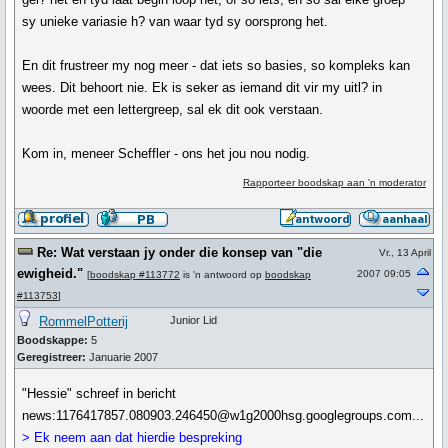
sy unieke variasie h? van waar tyd sy oorsprong het.
En dit frustreer my nog meer - dat iets so basies, so kompleks kan
wees. Dit behoort nie. Ek is seker as iemand dit vir my uitl? in
woorde met een lettergreep, sal ek dit ook verstaan.
Kom in, meneer Scheffler - ons het jou nou nodig.
Rapporteer boodskap aan 'n moderator
Re: Wat verstaan jy onder die konsep van "die
Vr., 13 April
ewigheid."
2007 09:05
[
boodskap #113772
is 'n antwoord op
boodskap
#113753
]
RommelPotterij
Junior Lid
Boodskappe:
5
Geregistreer:
Januarie 2007
"Hessie" schreef in bericht
news:1176417857.080903.246450@w1g2000hsg.googlegroups.com...
> Ek neem aan dat hierdie bespreking