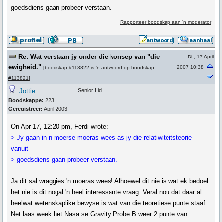
goedsdiens gaan probeer verstaan.
Rapporteer boodskap aan 'n moderator
Re: Wat verstaan jy onder die konsep van "die
Di., 17 April
ewigheid."
2007 10:38
[
boodskap #113822
is 'n antwoord op
boodskap
#113821
]
Jottie
Senior Lid
Boodskappe:
223
Geregistreer:
April 2003
On Apr 17, 12:20 pm, Ferdi wrote:
> Jy gaan in n moerse moeras wees as jy die relatiwiteitsteorie
vanuit
> goedsdiens gaan probeer verstaan.
Ja dit sal wraggies 'n moeras wees! Alhoewel dit nie is wat ek bedoel
het nie is dit nogal 'n heel interessante vraag. Veral nou dat daar al
heelwat wetenskaplike bewyse is wat van die teoretiese punte staaf.
Net laas week het Nasa se Gravity Probe B weer 2 punte van