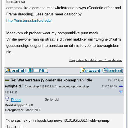
Einstein se
oorspronklike algemene relatiwiteitsteorie bewys (Geodetic effect and
Frame dragging). Lees gerus meer daaroor by
http://einstein.stanford.edu/
Maar kom ek probeer weer my oorspronklike punt maak...
Vir die gewone man op straat is dit veel makliker om "Ewigheid" uit 'n
godsdienstige oogpunt te aanskou en dit nie te veel te bevraagteken
nie.
Rapporteer boodskap aan 'n moderator
Re: Wat verstaan jy onder die konsep van "die
Di., 17 April
ewigheid."
2007 10:39
[
boodskap #113823
is 'n antwoord op
boodskap
#113811
]
Riaan
Senior Lid
Boodskappe:
1008
Geregistreer:
Maart 2006
"knersus" skryf in boodskap news:f01019$lu0$1@wblv-ip-nnrp-
1.saix.net...