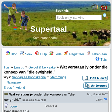
Soek vir:
Supertaal
Kom praat saam!
Blog
Soek
Hulp
Lede
Registreer
Teken aan
Tuis
»
»
»
Wat verstaan jy onder die
Tuis
Ernstig
Geloof & kerksake
konsep van "die ewigheid."
Wys:
Vandag se boodskappe
::
Stemmings
::
Navigasie
E-pos 'n vriend
Wat verstaan jy onder die konsep van "die
Do., 12 April 2007
ewigheid."
22:44
[
boodskap #113753
]
bouer
Senior Lid
Boodskappe:
4784