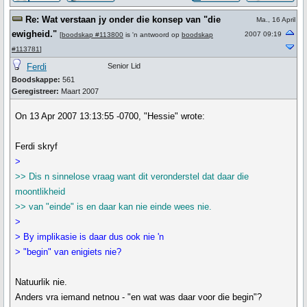
Re: Wat verstaan jy onder die konsep van "die
Ma., 16 April
ewigheid."
2007 09:19
[
boodskap #113800
is 'n antwoord op
boodskap
#113781
]
Ferdi
Senior Lid
Boodskappe:
561
Geregistreer:
Maart 2007
On 13 Apr 2007 13:13:55 -0700, "Hessie" wrote:
Ferdi skryf
>
>> Dis n sinnelose vraag want dit veronderstel dat daar die
moontlikheid
>> van "einde" is en daar kan nie einde wees nie.
>
> By implikasie is daar dus ook nie 'n
> "begin" van enigiets nie?
Natuurlik nie.
Anders vra iemand netnou - "en wat was daar voor die begin"?