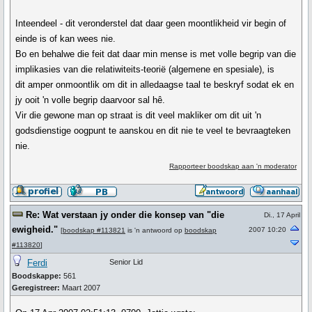
Inteendeel - dit veronderstel dat daar geen moontlikheid vir begin of
einde is of kan wees nie.
Bo en behalwe die feit dat daar min mense is met volle begrip van die
implikasies van die relatiwiteits-teorië (algemene en spesiale), is
dit amper onmoontlik om dit in alledaagse taal te beskryf sodat ek en
jy ooit 'n volle begrip daarvoor sal hê.
Vir die gewone man op straat is dit veel makliker om dit uit 'n
godsdienstige oogpunt te aanskou en dit nie te veel te bevraagteken
nie.
Rapporteer boodskap aan 'n moderator
Re: Wat verstaan jy onder die konsep van "die
Di., 17 April
ewigheid."
2007 10:20
[
boodskap #113821
is 'n antwoord op
boodskap
#113820
]
Ferdi
Senior Lid
Boodskappe:
561
Geregistreer:
Maart 2007