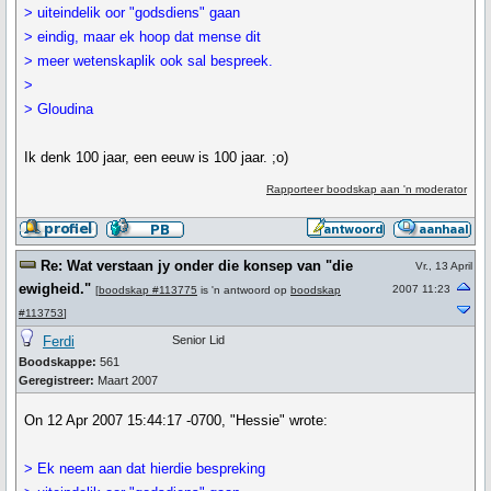
> uiteindelik oor "godsdiens" gaan
> eindig, maar ek hoop dat mense dit
> meer wetenskaplik ook sal bespreek.
>
> Gloudina
Ik denk 100 jaar, een eeuw is 100 jaar. ;o)
Rapporteer boodskap aan 'n moderator
Re: Wat verstaan jy onder die konsep van "die
Vr., 13 April
ewigheid."
2007 11:23
[
boodskap #113775
is 'n antwoord op
boodskap
#113753
]
Ferdi
Senior Lid
Boodskappe:
561
Geregistreer:
Maart 2007
On 12 Apr 2007 15:44:17 -0700, "Hessie" wrote:
> Ek neem aan dat hierdie bespreking