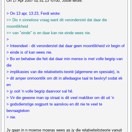
On 17 Apr 2007 02:51:13 -0700, Jottie wrote:
> On 13 apr, 13:23, Ferdi wrote:
>> Dis n sinnelose vraag want dit veronderstel dat daar die
moontlikheid
>> van "einde" is en daar kan nie einde wees nie.
>
> Inteendeel - dit veronderstel dat daar geen moontlikheid vir begin of
> einde is of kan wees nie.
> Bo en behalwe die feit dat daar min mense is met volle begrip van
die
> implikasies van die relatiwiteits-teorië (algemene en spesiale), is
> dit amper onmoontlik om dit in alledaagse taal te beskryf sodat ek
en
> jy ooit 'n volle begrip daarvoor sal hê.
> Vir die gewone man op straat is dit veel makliker om dit uit 'n
> godsdienstige oogpunt te aanskou en dit nie te veel te
bevraagteken
> nie.
Jy gaan in n moerse moeras wees as jy die relatiwiteitsteorie vanuit