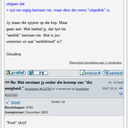
uitgaan dat
> tyd nie regtig bestaan nie, maar deur die mens "uitgedink" is.
Jy slaan die spyker op die kop. Maar
gaan aan. Wat bedoel jy, dat tyd nie
"werklik" bestaan nie. Wat is jou
vereistes vir wat "werklikheid" is?
Gloudina
Rapporteer boodskap aan 'n moderator
Re: Wat verstaan jy onder die konsep van "die
Vr., 13 April
ewigheid."
2007 20:11
[
boodskap #113780
is 'n antwoord op
boodskap
#113762
]
bouer
Senior Lid
Boodskappe:
4784
Geregistreer:
Desember 2003
"Koot" skryf