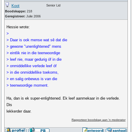
Koot
Senior Lid
Boodskappe:
218
Geregistreer:
Julie 2006
Hessie wrote:
>
> Daar is ook mense wat sê dat die
> gewone "unenlightened" mens
> eintlik nie in die teenwoordige
> leef nie, maar gedurig óf in die
> onmiddellike verlede leef óf
> in die onmiddellike toekoms,
> en salig onbewus is van die
> teenwoordige moment.
Ha, dan is ek super-enlightened. Ek leef aanmekaar in die verlede.
Dis
lekkerder daar.
Rapporteer boodskap aan 'n moderator