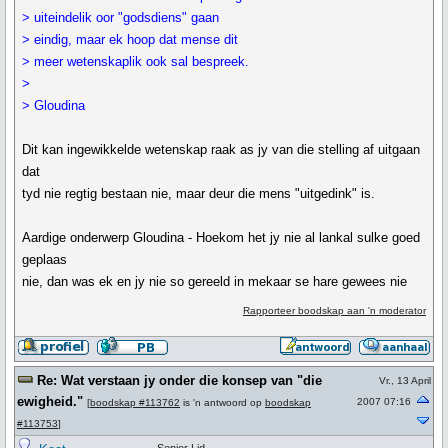
> uiteindelik oor "godsdiens" gaan
> eindig, maar ek hoop dat mense dit
> meer wetenskaplik ook sal bespreek.
>
> Gloudina
Dit kan ingewikkelde wetenskap raak as jy van die stelling af uitgaan
dat
tyd nie regtig bestaan nie, maar deur die mens "uitgedink" is.
Aardige onderwerp Gloudina - Hoekom het jy nie al lankal sulke goed
geplaas
nie, dan was ek en jy nie so gereeld in mekaar se hare gewees nie
Rapporteer boodskap aan 'n moderator
Re: Wat verstaan jy onder die konsep van "die
Vr., 13 April
ewigheid."
2007 07:16
[
boodskap #113762
is 'n antwoord op
boodskap
#113753
]