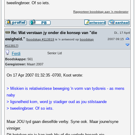
tweelingbroer. Of so iets.
Rapporteer boodskap aan 'n moderator
Re: Wat verstaan jy onder die konsep van "die
Di., 17 April
ewigheid."
2007 09:15
[
boodskap #113819
is 'n antwoord op
boodskap
#113817
]
Ferdi
Senior Lid
Boodskappe:
561
Geregistreer:
Maart 2007
On 17 Apr 2007 01:32:35 -0700, Koot wrote:
> Miskien is relatiwistiese beweging 'n vorm van tydsreis - as mens
naby
> ligsnelheid kom, word jy stadiger oud as jou stilstaande
> tweelingbroer. Of so iets.
Maar JOU tyd gaan dieselfde verby. Syne ook. Maar joune/syne
vinniger.
Dit beteken nie jy kan jonk bly of die verlede besoek nie.