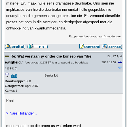
materie. En, maak hulle selfs dramatiese deurbrake. Ons sien nie
implikasies van hierdie deurbrake nie omdat hulle gesprekke nie
deursyfer na die gemeenskapsgesprek toe nie. Ek vermoed dieselfde
proses het hom in die twintiger- en dertigerjare afgespeel met die
ontwikkeling van kwantummeganika.
Rapporteer boodskap aan 'n moderator
Re: Wat verstaan jy onder die konsep van "die
Di., 17 April
ewigheid."
2007 11:52
[
boodskap #113827
is 'n antwoord op
boodskap
#113816
]
duif
Senior Lid
Boodskappe:
590
Geregistreer:
April 2007
Karma:
1
Koot
> Nare Hollander...
meer rassiste op die groep as wat erken word