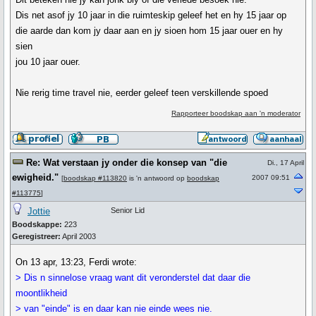
Dis net asof jy 10 jaar in die ruimteskip geleef het en hy 15 jaar op
die aarde dan kom jy daar aan en jy sioen hom 15 jaar ouer en hy
sien
jou 10 jaar ouer.
Nie rerig time travel nie, eerder geleef teen verskillende spoed
Rapporteer boodskap aan 'n moderator
Re: Wat verstaan jy onder die konsep van "die
Di., 17 April
ewigheid."
2007 09:51
[
boodskap #113820
is 'n antwoord op
boodskap
#113775
]
Jottie
Senior Lid
Boodskappe:
223
Geregistreer:
April 2003
On 13 apr, 13:23, Ferdi wrote:
> Dis n sinnelose vraag want dit veronderstel dat daar die
moontlikheid
> van "einde" is en daar kan nie einde wees nie.