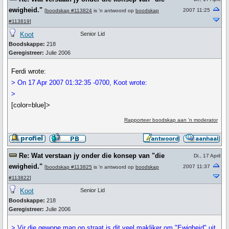
ewigheid."
2007 11:25
[
boodskap #113824
is 'n antwoord op
boodskap
#113819
]
Koot
Senior Lid
Boodskappe:
218
Geregistreer:
Julie 2006
Ferdi wrote:
> On 17 Apr 2007 01:32:35 -0700, Koot wrote:
>
[color=blue]>
Rapporteer boodskap aan 'n moderator
Re: Wat verstaan jy onder die konsep van "die
Di., 17 April
ewigheid."
2007 11:37
[
boodskap #113825
is 'n antwoord op
boodskap
#113822
]
Koot
Senior Lid
Boodskappe:
218
Geregistreer:
Julie 2006
> Vir die gewone man op straat is dit veel makliker om "Ewigheid" uit