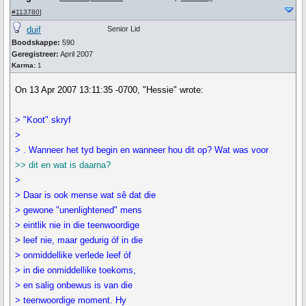
#113780
]
duif
Senior Lid
Boodskappe:
590
Geregistreer:
April 2007
Karma:
1
On 13 Apr 2007 13:11:35 -0700, "Hessie" wrote:
> "Koot" skryf
>
> . Wanneer het tyd begin en wanneer hou dit op? Wat was voor
>> dit en wat is daarna?
>
> Daar is ook mense wat sê dat die
> gewone "unenlightened" mens
> eintlik nie in die teenwoordige
> leef nie, maar gedurig óf in die
> onmiddellike verlede leef óf
> in die onmiddellike toekoms,
> en salig onbewus is van die
> teenwoordige moment. Hy