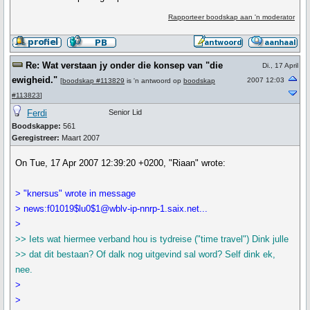
Rapporteer boodskap aan 'n moderator
Re: Wat verstaan jy onder die konsep van "die
Di., 17 April
ewigheid."
2007 12:03
[
boodskap #113829
is 'n antwoord op
boodskap
#113823
]
Ferdi
Senior Lid
Boodskappe:
561
Geregistreer:
Maart 2007
On Tue, 17 Apr 2007 12:39:20 +0200, "Riaan" wrote:
> "knersus" wrote in message
> news:f01019$lu0$1@wblv-ip-nnrp-1.saix.net...
>
>> Iets wat hiermee verband hou is tydreise ("time travel") Dink julle
>> dat dit bestaan? Of dalk nog uitgevind sal word? Self dink ek,
nee.
>
>