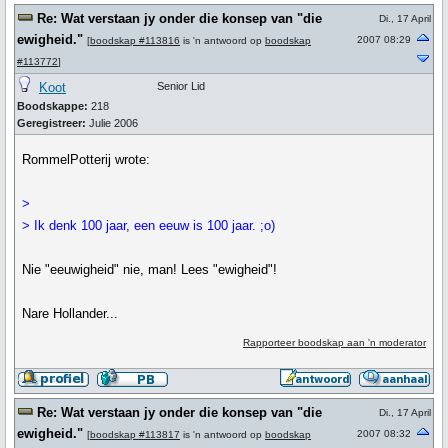
Re: Wat verstaan jy onder die konsep van "die
Di., 17 April
ewigheid."
2007 08:29
[
boodskap #113816
is 'n antwoord op
boodskap
#113772
]
Koot
Senior Lid
Boodskappe:
218
Geregistreer:
Julie 2006
RommelPotterij wrote:
>
> Ik denk 100 jaar, een eeuw is 100 jaar. ;o)
Nie "eeuwigheid" nie, man! Lees "ewigheid"!
Nare Hollander...
Rapporteer boodskap aan 'n moderator
Re: Wat verstaan jy onder die konsep van "die
Di., 17 April
ewigheid."
2007 08:32
[
boodskap #113817
is 'n antwoord op
boodskap