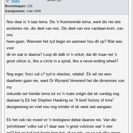
Koot
Senior Lid
Boodskappe:
218
Geregistreer:
Julie 2006
Nou daar is 'n taai tema. Dis 'n frustrerende tema, want dis nie iets
esoteries nie, dis deel van ons. Dis deel van ons vandaan-kom, van
ons
heen-gaan. Wanneer het tyd begin en wanneer hou dit op? Wat was
voor
dit en wat is daarna? Loop dit dalk in 'n sirkel, dat dit maar net 'n
groot siklus is, like a circle in a spiral, like a never-ending wheel?
Nog erger, fisici sal s? tyd is elasties, relatief. Ek wil nie eers
daarheen gaan nie, want Dr Wynand Verwoerd het die dimensies van
my
onkunde oor hierdie tema tot so 'n mate ontgin dat ek vandag nog
daaraan ly.Ek het Stephen Hawking se "A brief history of time"
deurgewroeg en voel nou nog minder of ek weet wat aangaan.
Ek het ook nie moed vir 'n teologiese debat daaroor nie. Van die
'primitiewer' volke sal s? daar was 'n groot volstruis wat 'n eier
gel? het en tyd laat begin loop het, of so iets, en so sal elke groep