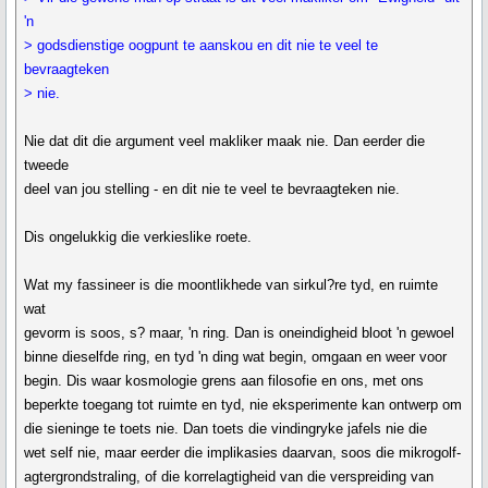
'n
> godsdienstige oogpunt te aanskou en dit nie te veel te
bevraagteken
> nie.
Nie dat dit die argument veel makliker maak nie. Dan eerder die
tweede
deel van jou stelling - en dit nie te veel te bevraagteken nie.
Dis ongelukkig die verkieslike roete.
Wat my fassineer is die moontlikhede van sirkul?re tyd, en ruimte
wat
gevorm is soos, s? maar, 'n ring. Dan is oneindigheid bloot 'n gewoel
binne dieselfde ring, en tyd 'n ding wat begin, omgaan en weer voor
begin. Dis waar kosmologie grens aan filosofie en ons, met ons
beperkte toegang tot ruimte en tyd, nie eksperimente kan ontwerp om
die sieninge te toets nie. Dan toets die vindingryke jafels nie die
wet self nie, maar eerder die implikasies daarvan, soos die mikrogolf-
agtergrondstraling, of die korrelagtigheid van die verspreiding van