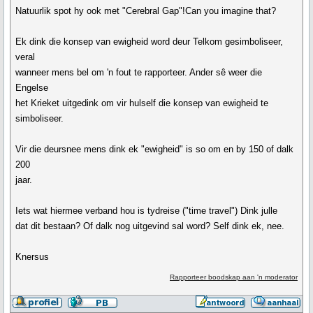
Natuurlik spot hy ook met "Cerebral Gap"!Can you imagine that?
Ek dink die konsep van ewigheid word deur Telkom gesimboliseer,
veral
wanneer mens bel om 'n fout te rapporteer. Ander sê weer die
Engelse
het Krieket uitgedink om vir hulself die konsep van ewigheid te
simboliseer.
Vir die deursnee mens dink ek "ewigheid" is so om en by 150 of dalk
200
jaar.
Iets wat hiermee verband hou is tydreise ("time travel") Dink julle
dat dit bestaan? Of dalk nog uitgevind sal word? Self dink ek, nee.
Knersus
Rapporteer boodskap aan 'n moderator