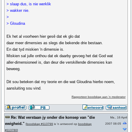
> slaap dus, is nie werklik
> wakker nie.
>
> Gloudina
Ek het al voorheen hier gesê dat ek glo dat
daar meer dimensies as slegs die bekende drie bestaan.
En dat tyd miskien 'n dimensie is.
Miskien sal julle onthou dat ek daarby gevoeg het dat God wat
aller-dimensioneel is, dan deur die verskillende dimensies kan
beweeg.
Dit sou beteken dat my teorie en die wat Gloudina hierbo noem,
aansluiting sou vind.
Rapporteer boodskap aan 'n moderator
Re: Wat verstaan jy onder die konsep van "die
Ma., 16 April
ewigheid."
2007 08:05
[
boodskap #113799
is 'n antwoord op
boodskap
#113780
]