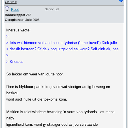
#113811
]
Koot
Senior Lid
Boodskappe:
218
Geregistreer:
Julie 2006
knersus wrote:
>
> Iets wat hiermee verband hou is tydreise ("time travel") Dink julle
> dat dit bestaan? Of dalk nog uitgevind sal word? Self dink ek, nee.
>
> Knersus
So lekker om weer van jou te hoor.
Daar is blykbaar partikels gevind wat vinniger as lig beweeg en
beskou
word asof hulle uit die toekoms kom.
Miskien is relatiwistiese beweging 'n vorm van tydsreis - as mens
naby
ligsnelheid kom, word jy stadiger oud as jou stilstaande