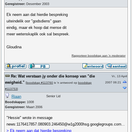
Geregistreer:
Desember 2003
Ek neem aan dat hierdie bespreking
uiteindelik oor "godsdiens" gaan
eindig, maar ek hoop dat mense dit
meer wetenskaplik ook sal bespreek.
Gloudina
Rapporteer boodskap aan 'n moderator
Re: Wat verstaan jy onder die konsep van "die
Vr., 13 April
ewigheid."
2007 06:21
[
boodskap #113760
is 'n antwoord op
boodskap
#113753
]
Riaan
Senior Lid
Boodskappe:
1008
Geregistreer:
Maart 2006
"Hessie" wrote in message
news:1176417857.080903.246450@w1g2000hsg.googlegroups.com...
> Ek neem aan dat hierdie bespreking