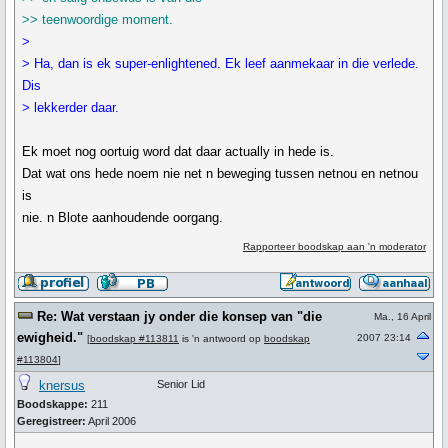
>> teenwoordige moment.
>
> Ha, dan is ek super-enlightened. Ek leef aanmekaar in die verlede.
Dis
> lekkerder daar.
Ek moet nog oortuig word dat daar actually in hede is.
Dat wat ons hede noem nie net n beweging tussen netnou en netnou
is
nie. n Blote aanhoudende oorgang.
Rapporteer boodskap aan 'n moderator
Re: Wat verstaan jy onder die konsep van "die
Ma., 16 April
ewigheid."
2007 23:14
[
boodskap #113811
is 'n antwoord op
boodskap
#113804
]
knersus
Senior Lid
Boodskappe:
211
Geregistreer:
April 2006