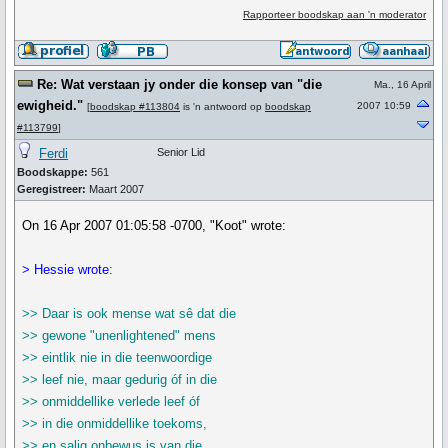
Rapporteer boodskap aan 'n moderator
Re: Wat verstaan jy onder die konsep van "die
Ma., 16 April
ewigheid."
2007 10:59
[
boodskap #113804
is 'n antwoord op
boodskap
#113799
]
Ferdi
Senior Lid
Boodskappe:
561
Geregistreer:
Maart 2007
On 16 Apr 2007 01:05:58 -0700, "Koot" wrote:
> Hessie wrote:
>> Daar is ook mense wat sê dat die
>> gewone "unenlightened" mens
>> eintlik nie in die teenwoordige
>> leef nie, maar gedurig óf in die
>> onmiddellike verlede leef óf
>> in die onmiddellike toekoms,
>> en salig onbewus is van die