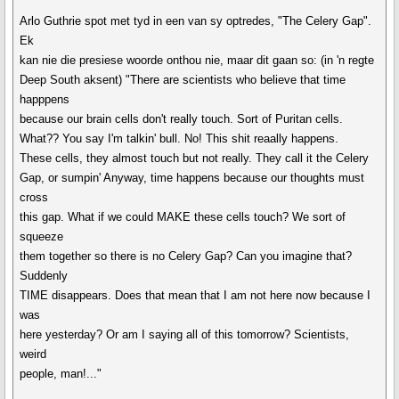
Arlo Guthrie spot met tyd in een van sy optredes, "The Celery Gap".
Ek
kan nie die presiese woorde onthou nie, maar dit gaan so: (in 'n regte
Deep South aksent) "There are scientists who believe that time
happpens
because our brain cells don't really touch. Sort of Puritan cells.
What?? You say I'm talkin' bull. No! This shit reaally happens.
These cells, they almost touch but not really. They call it the Celery
Gap, or sumpin' Anyway, time happens because our thoughts must
cross
this gap. What if we could MAKE these cells touch? We sort of
squeeze
them together so there is no Celery Gap? Can you imagine that?
Suddenly
TIME disappears. Does that mean that I am not here now because I
was
here yesterday? Or am I saying all of this tomorrow? Scientists,
weird
people, man!..."