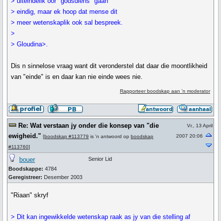
> uiteindelik oor "godsdiens" gaan
> eindig, maar ek hoop dat mense dit
> meer wetenskaplik ook sal bespreek.
>
> Gloudina>.
Dis n sinnelose vraag want dit veronderstel dat daar die moontlikheid
van "einde" is en daar kan nie einde wees nie.
Rapporteer boodskap aan 'n moderator
Re: Wat verstaan jy onder die konsep van "die
Vr., 13 April
ewigheid."
2007 20:06
[
boodskap #113779
is 'n antwoord op
boodskap
#113760
]
bouer
Senior Lid
Boodskappe:
4784
Geregistreer:
Desember 2003
"Riaan" skryf
> Dit kan ingewikkelde wetenskap raak as jy van die stelling af