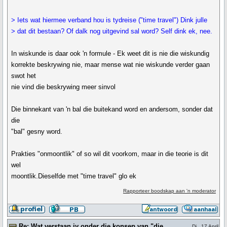
> Iets wat hiermee verband hou is tydreise ("time travel") Dink julle
> dat dit bestaan? Of dalk nog uitgevind sal word? Self dink ek, nee.
In wiskunde is daar ook 'n formule - Ek weet dit is nie die wiskundig
korrekte beskrywing nie, maar mense wat nie wiskunde verder gaan
swot het
nie vind die beskrywing meer sinvol
Die binnekant van 'n bal die buitekand word en andersom, sonder dat
die
"bal" gesny word.
Prakties "onmoontlik" of so wil dit voorkom, maar in die teorie is dit
wel
moontlik.Dieselfde met "time travel" glo ek
Rapporteer boodskap aan 'n moderator
Re: Wat verstaan jy onder die konsep van "die
Di., 17 April