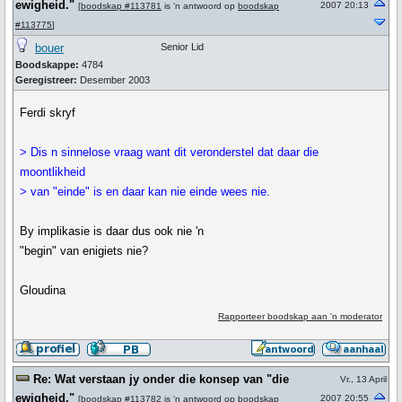
ewigheid."
2007 20:13
[
boodskap #113781
is 'n antwoord op
boodskap
#113775
]
bouer
Senior Lid
Boodskappe:
4784
Geregistreer:
Desember 2003
Ferdi skryf
> Dis n sinnelose vraag want dit veronderstel dat daar die
moontlikheid
> van "einde" is en daar kan nie einde wees nie.
By implikasie is daar dus ook nie 'n
"begin" van enigiets nie?
Gloudina
Rapporteer boodskap aan 'n moderator
Re: Wat verstaan jy onder die konsep van "die
Vr., 13 April
ewigheid."
2007 20:55
[
boodskap #113782
is 'n antwoord op
boodskap