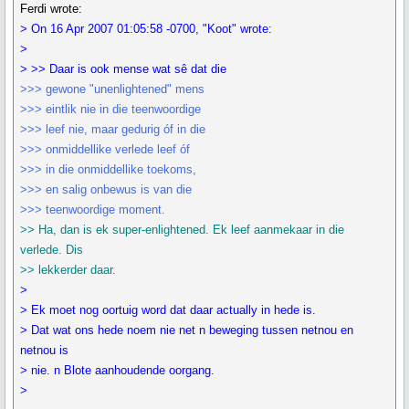
Ferdi wrote:
> On 16 Apr 2007 01:05:58 -0700, "Koot" wrote:
>
> >> Daar is ook mense wat sê dat die
>>> gewone "unenlightened" mens
>>> eintlik nie in die teenwoordige
>>> leef nie, maar gedurig óf in die
>>> onmiddellike verlede leef óf
>>> in die onmiddellike toekoms,
>>> en salig onbewus is van die
>>> teenwoordige moment.
>> Ha, dan is ek super-enlightened. Ek leef aanmekaar in die
verlede. Dis
>> lekkerder daar.
>
> Ek moet nog oortuig word dat daar actually in hede is.
> Dat wat ons hede noem nie net n beweging tussen netnou en
netnou is
> nie. n Blote aanhoudende oorgang.
>