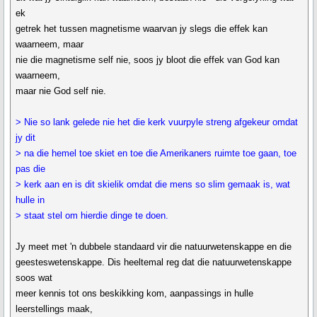
ek
getrek het tussen magnetisme waarvan jy slegs die effek kan
waarneem, maar
nie die magnetisme self nie, soos jy bloot die effek van God kan
waarneem,
maar nie God self nie.
> Nie so lank gelede nie het die kerk vuurpyle streng afgekeur omdat
jy dit
> na die hemel toe skiet en toe die Amerikaners ruimte toe gaan, toe
pas die
> kerk aan en is dit skielik omdat die mens so slim gemaak is, wat
hulle in
> staat stel om hierdie dinge te doen.
Jy meet met 'n dubbele standaard vir die natuurwetenskappe en die
geesteswetenskappe. Dis heeltemal reg dat die natuurwetenskappe
soos wat
meer kennis tot ons beskikking kom, aanpassings in hulle
leerstellings maak,