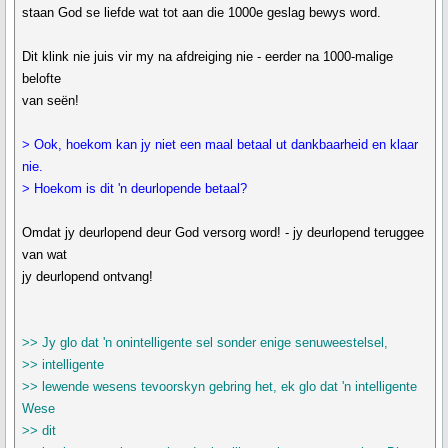
staan God se liefde wat tot aan die 1000e geslag bewys word.
Dit klink nie juis vir my na afdreiging nie - eerder na 1000-malige
belofte
van seën!
> Ook, hoekom kan jy niet een maal betaal ut dankbaarheid en klaar
nie.
> Hoekom is dit 'n deurlopende betaal?
Omdat jy deurlopend deur God versorg word! - jy deurlopend teruggee
van wat
jy deurlopend ontvang!
>> Jy glo dat 'n onintelligente sel sonder enige senuweestelsel,
>> intelligente
>> lewende wesens tevoorskyn gebring het, ek glo dat 'n intelligente
Wese
>> dit