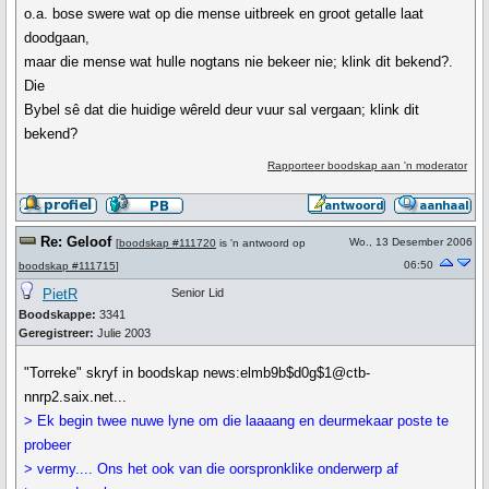
o.a. bose swere wat op die mense uitbreek en groot getalle laat
doodgaan,
maar die mense wat hulle nogtans nie bekeer nie; klink dit bekend?.
Die
Bybel sê dat die huidige wêreld deur vuur sal vergaan; klink dit
bekend?
Rapporteer boodskap aan 'n moderator
Re: Geloof
Wo., 13 Desember 2006
[
boodskap #111720
is 'n antwoord op
06:50
boodskap #111715
]
PietR
Senior Lid
Boodskappe:
3341
Geregistreer:
Julie 2003
"Torreke" skryf in boodskap news:elmb9b$d0g$1@ctb-
nnrp2.saix.net...
> Ek begin twee nuwe lyne om die laaaang en deurmekaar poste te
probeer
> vermy.... Ons het ook van die oorspronklike onderwerp af