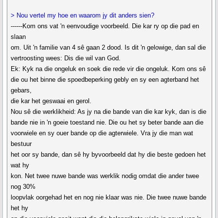
> Nou vertel my hoe en waarom jy dit anders sien?
------Kom ons vat 'n eenvoudige voorbeeld. Die kar ry op die pad en
slaan
om. Uit 'n familie van 4 sê gaan 2 dood. Is dit 'n gelowige, dan sal die
vertroosting wees: Dis die wil van God.
Ek: Kyk na die ongeluk en soek die rede vir die ongeluk. Kom ons sê
die ou het binne die spoedbeperking gebly en sy een agterband het
gebars,
die kar het geswaai en gerol.
Nou sê die werklikheid: As jy na die bande van die kar kyk, dan is die
bande nie in 'n goeie toestand nie. Die ou het sy beter bande aan die
voorwiele en sy ouer bande op die agterwiele. Vra jy die man wat
bestuur
het oor sy bande, dan sê hy byvoorbeeld dat hy die beste gedoen het
wat hy
kon. Net twee nuwe bande was werklik nodig omdat die ander twee
nog 30%
loopvlak oorgehad het en nog nie klaar was nie. Die twee nuwe bande
het hy