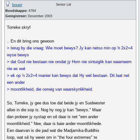
bouer
Senior Lid
Boodskappe:
4784
Geregistreer:
Desember 2003
Torreke skryf
.. En dit bring ons gewoon
> terug by die vraag: Wie moet bewys? Jy kan netso min op 'n 2x2=4
wyse bewys
> dat God nie bestaan nie omdat jy Hom nie sintuiglik kan waarneem
nie as wat
> ek op 'n 2x2=4 manier kan bewys dat Hy wel bestaan. Dit laat net
een ander
> moontlikheid, die oorwig van waarskynlikheid.
So, Torreke, jy gee dus toe dat beide jy en Suidwester
albei in die sop is. Nog hy nog jy kan "bewys." Maar
dan probeer jy systap en sê daar is net "een ander
moontlikheid." Nee, daar is baie ander moontlikhede.
Een daarvan is die pad wat die Madjamika-Buddhis
loop, wat sê hy weier om in "the four extremes" te