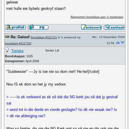
gelowe
met hulle eie bybels geskryf staan?
Rapporteer boodskap aan 'n moderator
Re: Geloof
Wo., 13 Desember 2006
[
boodskap #111721
is 'n antwoord op
12:56
boodskap #111720
]
Torreke
Senior Lid
Boodskappe:
1165
Geregistreer:
April 2006
"Suidwester" ----Jy is toe nie so dom nie!! He-he![/color]
Nou IS ek dom en het jy my verloor.
> ------Is ek verkeerd as ek sê dat die NG kerk jou sê dat jy gestraf
sal
> word tot in die derde en vierde geslagte? Isi dit nie wraak nie? Is
> dit nie afdreiging nie?
Wag so bietjie, dis nie die NG Kerk wat so sê nie en dis ook nie die