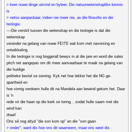
> keer nuwe dinge uitvind en byleer. Die natuurwetenskaplike kennis
is
> netso aanpasbaar, indien nie meer nie, as die filosofie en die
teologie.
----Die verskil tussen die wetenskap en die teologie is dat die
wetenskap
verander na gelang van nuwe FEITE wat kom met navorsing en
ontwikkeling.
In die teologie is nog boggerall bewys in al die jare en word die sales
pitch net aangepas om dit meer aanvaarbaar te maak na gelang van
die huidige
politieke bestel se siening. Kyk net hoe lekker het die NG ge-
apartheid en
hoe vinnig verdoem hulle dit na Mandela aan bewind gekom het. Daar
is 'n
rede vir die haan op die kerk se toring....sodat hulle saam met die
wind kan
draai!
Ons sê nog altyd "die son kom op" en die "son gaan
> onder", want dis hoe ons dit waarneem, maar ons weet dis