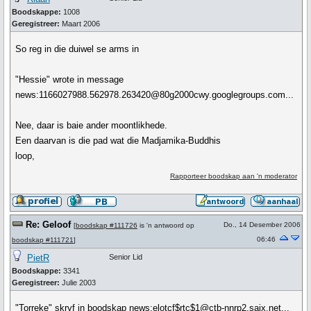
Boodskappe:
1008
Geregistreer:
Maart 2006
So reg in die duiwel se arms in
"Hessie" wrote in message
news:1166027988.562978.263420@80g2000cwy.googlegroups.com...
Nee, daar is baie ander moontlikhede.
Een daarvan is die pad wat die Madjamika-Buddhis
loop,
Rapporteer boodskap aan 'n moderator
Re: Geloof
Do., 14 Desember 2006
[
boodskap #111726
is 'n antwoord op
06:46
boodskap #111721
]
PietR
Senior Lid
Boodskappe:
3341
Geregistreer:
Julie 2003
"Torreke" skryf in boodskap news:elotcf$rtc$1@ctb-nnrp2.saix.net...