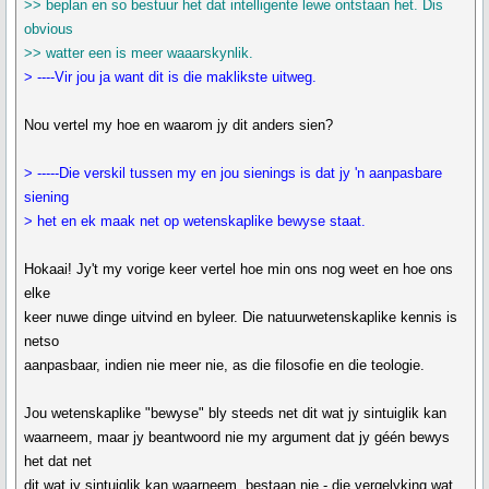
>> beplan en so bestuur het dat intelligente lewe ontstaan het. Dis
obvious
>> watter een is meer waaarskynlik.
> ----Vir jou ja want dit is die maklikste uitweg.
Nou vertel my hoe en waarom jy dit anders sien?
> -----Die verskil tussen my en jou sienings is dat jy 'n aanpasbare
siening
> het en ek maak net op wetenskaplike bewyse staat.
Hokaai! Jy't my vorige keer vertel hoe min ons nog weet en hoe ons
elke
keer nuwe dinge uitvind en byleer. Die natuurwetenskaplike kennis is
netso
aanpasbaar, indien nie meer nie, as die filosofie en die teologie.
Jou wetenskaplike "bewyse" bly steeds net dit wat jy sintuiglik kan
waarneem, maar jy beantwoord nie my argument dat jy géén bewys
het dat net
dit wat jy sintuiglik kan waarneem, bestaan nie - die vergelyking wat