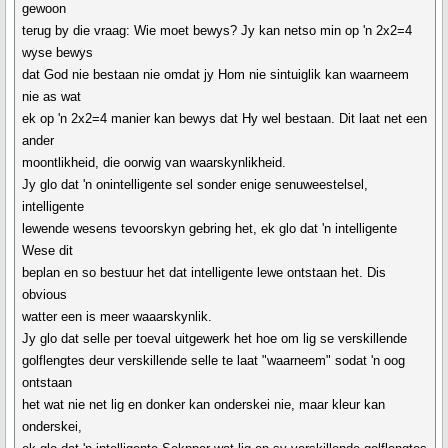
gewoon
terug by die vraag: Wie moet bewys? Jy kan netso min op 'n 2x2=4
wyse bewys
dat God nie bestaan nie omdat jy Hom nie sintuiglik kan waarneem
nie as wat
ek op 'n 2x2=4 manier kan bewys dat Hy wel bestaan. Dit laat net een
ander
moontlikheid, die oorwig van waarskynlikheid.
Jy glo dat 'n onintelligente sel sonder enige senuweestelsel,
intelligente
lewende wesens tevoorskyn gebring het, ek glo dat 'n intelligente
Wese dit
beplan en so bestuur het dat intelligente lewe ontstaan het. Dis
obvious
watter een is meer waaarskynlik.
Jy glo dat selle per toeval uitgewerk het hoe om lig se verskillende
golflengtes deur verskillende selle te laat "waarneem" sodat 'n oog
ontstaan
het wat nie net lig en donker kan onderskei nie, maar kleur kan
onderskei,