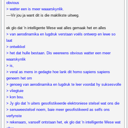
obvious
> watter een is meer waaarskynlik.
----Vir jou ja want dit is die maklikste uitweg.
ek glo dat 'n intelligente Wese wat alles gemaak het en alles
> van aerodinamika en lugdruk verstaan voëls ontwerp en lewe so
laat
> ontwikkel
> het dat hulle bestaan. Dis weereens obvious watter een meer
waarskynlik
> is,
> veral as mens in gedagte hoe lank dit homo sapiens sapiens
geneem het om
> genoeg van aerodinamika en lugdruk te leer voordat hy suksesvolle
> vliegtuie
> kon bou.
> Jy glo dat 'n uiters gesofistikeerde elektroniese stelsel wat ons die
> senuweestelsel noem, baie meer gesofistikeerd as selfs ons
verfynste
> rekenaars, vanself ontstaan het, ek glo dat 'n intelligente Wese wat