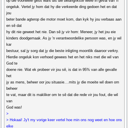
op die voorwiele gesit want dis die belangrikste wiele in geval van 'n
ongeluk. Vertel jy hom dat hy die verkeerde ding gedoen het en dat
jou
beter bande agterop die motor moet kom, dan kyk hy jou verbaas aan
en sê dat
hy dit nie geweet het nie. Dan sê jy vir hom: Meneer, jy het jou eie
kinders doodgemaak. As jy 'n verantwoordelike persoon was, en jy wil
kar
bestuur, sal jy sorg dat jy die beste inligting moontlik daaroor verkry.
Hierdie ongeluk kon verhoed gewees het en het niks met die wil van
God te
doene nie. Wat ek probeer vir jou sê, is dat in 95% van alle gevalle
het
jy as mens, beheer oor jou situasie....mits jy die moeite wil doen om
beheer
te vat, maar dit is makliker om te sê dat die rede vir jou fout, die wil
van
God was!
>
> Hokaai! Jy't my vorige keer vertel hoe min ons nog weet en hoe ons
elke