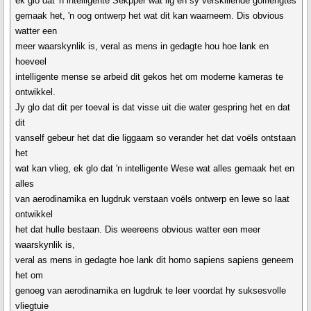
ek glo dat 'n intelligente Sekpper wat lig en sy verskillende golflengtes
gemaak het, 'n oog ontwerp het wat dit kan waarneem. Dis obvious
watter een
meer waarskynlik is, veral as mens in gedagte hou hoe lank en
hoeveel
intelligente mense se arbeid dit gekos het om moderne kameras te
ontwikkel.
Jy glo dat dit per toeval is dat visse uit die water gespring het en dat
dit
vanself gebeur het dat die liggaam so verander het dat voëls ontstaan
het
wat kan vlieg, ek glo dat 'n intelligente Wese wat alles gemaak het en
alles
van aerodinamika en lugdruk verstaan voëls ontwerp en lewe so laat
ontwikkel
het dat hulle bestaan. Dis weereens obvious watter een meer
waarskynlik is,
veral as mens in gedagte hoe lank dit homo sapiens sapiens geneem
het om
genoeg van aerodinamika en lugdruk te leer voordat hy suksesvolle
vliegtuie