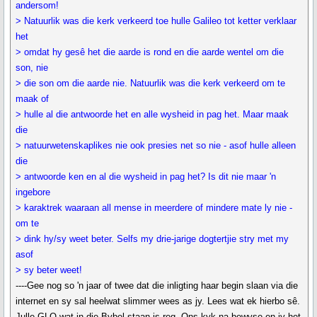
andersom!
> Natuurlik was die kerk verkeerd toe hulle Galileo tot ketter verklaar
het
> omdat hy gesê het die aarde is rond en die aarde wentel om die
son, nie
> die son om die aarde nie. Natuurlik was die kerk verkeerd om te
maak of
> hulle al die antwoorde het en alle wysheid in pag het. Maar maak
die
> natuurwetenskaplikes nie ook presies net so nie - asof hulle alleen
die
> antwoorde ken en al die wysheid in pag het? Is dit nie maar 'n
ingebore
> karaktrek waaraan all mense in meerdere of mindere mate ly nie -
om te
> dink hy/sy weet beter. Selfs my drie-jarige dogtertjie stry met my
asof
> sy beter weet!
----Gee nog so 'n jaar of twee dat die inligting haar begin slaan via die
internet en sy sal heelwat slimmer wees as jy. Lees wat ek hierbo sê.
Julle GLO wat in die Bybel staan is reg. Ons kyk na bewyse en jy het