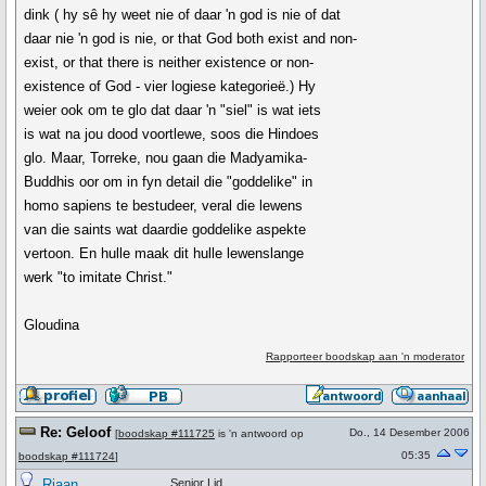
dink ( hy sê hy weet nie of daar 'n god is nie of dat
daar nie 'n god is nie, or that God both exist and non-
exist, or that there is neither existence or non-
existence of God - vier logiese kategorieë.) Hy
weier ook om te glo dat daar 'n "siel" is wat iets
is wat na jou dood voortlewe, soos die Hindoes
glo. Maar, Torreke, nou gaan die Madyamika-
Buddhis oor om in fyn detail die "goddelike" in
homo sapiens te bestudeer, veral die lewens
van die saints wat daardie goddelike aspekte
vertoon. En hulle maak dit hulle lewenslange
werk "to imitate Christ."
Gloudina
Rapporteer boodskap aan 'n moderator
Re: Geloof
Do., 14 Desember 2006
[
boodskap #111725
is 'n antwoord op
05:35
boodskap #111724
]
Riaan
Senior Lid