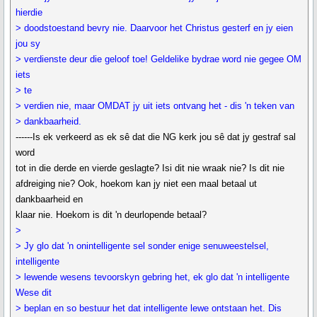
hierdie
> doodstoestand bevry nie. Daarvoor het Christus gesterf en jy eien
jou sy
> verdienste deur die geloof toe! Geldelike bydrae word nie gegee OM
iets
> te
> verdien nie, maar OMDAT jy uit iets ontvang het - dis 'n teken van
> dankbaarheid.
------Is ek verkeerd as ek sê dat die NG kerk jou sê dat jy gestraf sal
word
tot in die derde en vierde geslagte? Isi dit nie wraak nie? Is dit nie
afdreiging nie? Ook, hoekom kan jy niet een maal betaal ut
dankbaarheid en
klaar nie. Hoekom is dit 'n deurlopende betaal?
>
> Jy glo dat 'n onintelligente sel sonder enige senuweestelsel,
intelligente
> lewende wesens tevoorskyn gebring het, ek glo dat 'n intelligente
Wese dit
> beplan en so bestuur het dat intelligente lewe ontstaan het. Dis