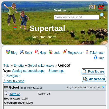
Soek vir:
Supertaal
Kom praat saam!
Blog
Soek
Hulp
Lede
Registreer
Teken aan
Tuis
»
»
»
Geloof
Tuis
Ernstig
Geloof & kerksake
Wys:
Vandag se boodskappe
::
Stemmings
::
Navigasie
E-pos 'n vriend
Geloof
Di., 12 Desember 2006 12:23
[
boodskap #111715
]
Torreke
Senior Lid
Boodskappe:
1165
Geregistreer:
April 2006