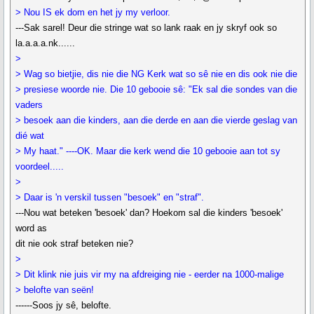
> Nou IS ek dom en het jy my verloor.
---Sak sarel! Deur die stringe wat so lank raak en jy skryf ook so
la.a.a.a.nk......
>
> Wag so bietjie, dis nie die NG Kerk wat so sê nie en dis ook nie die
> presiese woorde nie. Die 10 gebooie sê: "Ek sal die sondes van die
vaders
> besoek aan die kinders, aan die derde en aan die vierde geslag van
dié wat
> My haat." ----OK. Maar die kerk wend die 10 gebooie aan tot sy
voordeel.....
>
> Daar is 'n verskil tussen "besoek" en "straf".
---Nou wat beteken 'besoek' dan? Hoekom sal die kinders 'besoek'
word as
dit nie ook straf beteken nie?
>
> Dit klink nie juis vir my na afdreiging nie - eerder na 1000-malige
> belofte van seën!
------Soos jy sê, belofte.