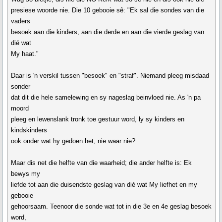
presiese woorde nie. Die 10 gebooie sê: "Ek sal die sondes van die
vaders
besoek aan die kinders, aan die derde en aan die vierde geslag van
dié wat
My haat."
Daar is 'n verskil tussen "besoek" en "straf". Niemand pleeg misdaad
sonder
dat dit die hele samelewing en sy nageslag beinvloed nie. As 'n pa
moord
pleeg en lewenslank tronk toe gestuur word, ly sy kinders en
kindskinders
ook onder wat hy gedoen het, nie waar nie?
Maar dis net die helfte van die waarheid; die ander helfte is: Ek
bewys my
liefde tot aan die duisendste geslag van dié wat My liefhet en my
gebooie
gehoorsaam. Teenoor die sonde wat tot in die 3e en 4e geslag besoek
word,