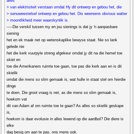
alles
> van elektrisiteit verstaan omdat Hy dit ontwerp en gebou het, die
> senuweestelsel ontwerp en gebou het. Dis weereens obvious watter
> moontlikheid meer waarskynlik is.
-----Die verskil tussen my en jou sienings is dat jy 'n aanpasbare
siening
het en ek maak net op wetenskaplike bewyse staat. Nie so lank
gelede nie
het die kerk vuurpyle streng afgekeur omdat jy dit na die hemel toe
skiet en
toe die Amerikaners ruimte toe gaan, toe pas die kerk aan en is dit
skielik
omdat die mens so slim gemaak is, wat hulle in staat stel om hierdie
dinge
te doen. Die groot vraag is net, as die mens so slim gemaak is,
hoekom vat
dit van Adam af om ruimte toe te gaan? As alles so skielik geskape
is,
hoekom is daar evolusie in alles lewend op die aardbol? Die diere is
elke
dag besig om aan te pas, ons mens ook.