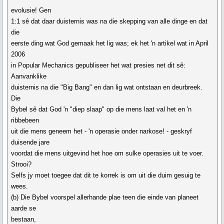
evolusie! Gen
1:1 sê dat daar duisternis was na die skepping van alle dinge en dat
die
eerste ding wat God gemaak het lig was; ek het 'n artikel wat in April
2006
in Popular Mechanics gepubliseer het wat presies net dit sê:
Aanvanklike
duisternis na die "Big Bang" en dan lig wat ontstaan en deurbreek.
Die
Bybel sê dat God 'n "diep slaap" op die mens laat val het en 'n
ribbebeen
uit die mens geneem het - 'n operasie onder narkose! - geskryf
duisende jare
voordat die mens uitgevind het hoe om sulke operasies uit te voer.
Strooi?
Selfs jy moet toegee dat dit te korrek is om uit die duim gesuig te
wees.
(b) Die Bybel voorspel allerhande plae teen die einde van planeet
aarde se
bestaan,