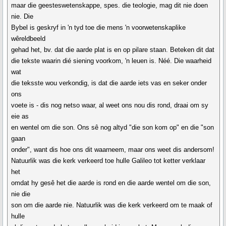
maar die geesteswetenskappe, spes. die teologie, mag dit nie doen
nie. Die
Bybel is geskryf in 'n tyd toe die mens 'n voorwetenskaplike
wêreldbeeld
gehad het, bv. dat die aarde plat is en op pilare staan. Beteken dit dat
die tekste waarin dié siening voorkom, 'n leuen is. Néé. Die waarheid
wat
die teksste wou verkondig, is dat die aarde iets vas en seker onder
ons
voete is - dis nog netso waar, al weet ons nou dis rond, draai om sy
eie as
en wentel om die son. Ons sê nog altyd "die son kom op" en die "son
gaan
onder", want dis hoe ons dit waarneem, maar ons weet dis andersom!
Natuurlik was die kerk verkeerd toe hulle Galileo tot ketter verklaar
het
omdat hy gesê het die aarde is rond en die aarde wentel om die son,
nie die
son om die aarde nie. Natuurlik was die kerk verkeerd om te maak of
hulle