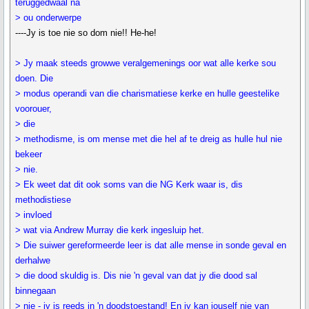
teruggedwaal na
> ou onderwerpe
----Jy is toe nie so dom nie!! He-he!
> Jy maak steeds growwe veralgemenings oor wat alle kerke sou
doen. Die
> modus operandi van die charismatiese kerke en hulle geestelike
voorouer,
> die
> methodisme, is om mense met die hel af te dreig as hulle hul nie
bekeer
> nie.
> Ek weet dat dit ook soms van die NG Kerk waar is, dis
methodistiese
> invloed
> wat via Andrew Murray die kerk ingesluip het.
> Die suiwer gereformeerde leer is dat alle mense in sonde geval en
derhalwe
> die dood skuldig is. Dis nie 'n geval van dat jy die dood sal
binnegaan
> nie - jy is reeds in 'n doodstoestand! En jy kan jouself nie van