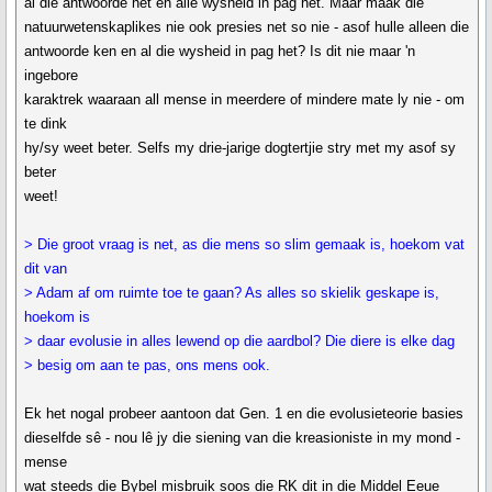
al die antwoorde het en alle wysheid in pag het. Maar maak die
natuurwetenskaplikes nie ook presies net so nie - asof hulle alleen die
antwoorde ken en al die wysheid in pag het? Is dit nie maar 'n
ingebore
karaktrek waaraan all mense in meerdere of mindere mate ly nie - om
te dink
hy/sy weet beter. Selfs my drie-jarige dogtertjie stry met my asof sy
beter
weet!
> Die groot vraag is net, as die mens so slim gemaak is, hoekom vat
dit van
> Adam af om ruimte toe te gaan? As alles so skielik geskape is,
hoekom is
> daar evolusie in alles lewend op die aardbol? Die diere is elke dag
> besig om aan te pas, ons mens ook.
Ek het nogal probeer aantoon dat Gen. 1 en die evolusieteorie basies
dieselfde sê - nou lê jy die siening van die kreasioniste in my mond -
mense
wat steeds die Bybel misbruik soos die RK dit in die Middel Eeue