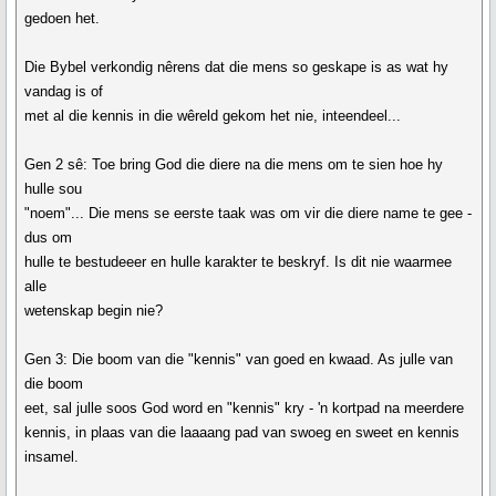
gedoen het.
Die Bybel verkondig nêrens dat die mens so geskape is as wat hy
vandag is of
met al die kennis in die wêreld gekom het nie, inteendeel...
Gen 2 sê: Toe bring God die diere na die mens om te sien hoe hy
hulle sou
"noem"... Die mens se eerste taak was om vir die diere name te gee -
dus om
hulle te bestudeeer en hulle karakter te beskryf. Is dit nie waarmee
alle
wetenskap begin nie?
Gen 3: Die boom van die "kennis" van goed en kwaad. As julle van
die boom
eet, sal julle soos God word en "kennis" kry - 'n kortpad na meerdere
kennis, in plaas van die laaaang pad van swoeg en sweet en kennis
insamel.