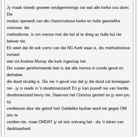
Jy maak steeds growwe veralgemenings oor wat alle kerke sou doen.
Die
modus operandi van die charismatiese kerke en hulle geestelike
voorouer, die
methodisme, is om mense met die hel af te dreig as hulle hul nie
bekeer nie.
Ek weet dat dit ook soms van die NG Kerk waar is, dis methodistiese
invloed
wat via Andrew Murray die kerk ingesluip het.
Die suiwer gereformeerde leer is dat alle mense in sonde geval en
derhalwe
die dood skuldig is. Dis nie 'n geval van dat jy die dood sal binnegaan
nie - jy is reeds in 'n doodstoestand! En jy kan jouself nie van hierdie
doodstoestand bevry nie. Daarvoor het Christus gesterf en jy eien jou
sy
verdienste deur die geloof toe! Geldelike bydrae word nie gegee OM
iets te
verdien nie, maar OMDAT jy uit iets ontvang het - dis 'n teken van
dankbaarheid.