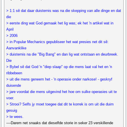
> 1:1 sê dat daar duisternis was na die skepping van alle dinge en dat
die
> eerste ding wat God gemaak het lig was; ek het 'n artikel wat in
April
> 2006
> in Popular Mechanics gepubliseer het wat presies net dit sê:
Aanvanklike
> duisternis na die "Big Bang" en dan lig wat ontstaan en deurbreek.
Die
> Bybel sê dat God 'n "diep slaap" op die mens laat val het en 'n
ribbebeen
> uit die mens geneem het - 'n operasie onder narkose! - geskryf
duisende
> jare voordat die mens uitgevind het hoe om sulke operasies uit te
voer.
> Strooi? Selfs jy moet toegee dat dit te korrek is om uit die duim
gesuig
> te wees.
----Darem net snaaks dat dieselfde storie in seker 23 verskillende