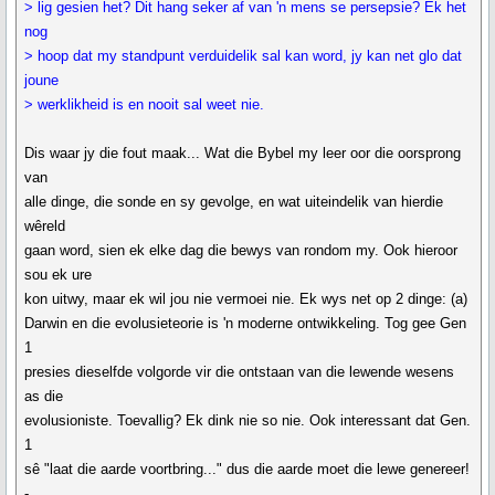
> lig gesien het? Dit hang seker af van 'n mens se persepsie? Ek het
nog
> hoop dat my standpunt verduidelik sal kan word, jy kan net glo dat
joune
> werklikheid is en nooit sal weet nie.
Dis waar jy die fout maak... Wat die Bybel my leer oor die oorsprong
van
alle dinge, die sonde en sy gevolge, en wat uiteindelik van hierdie
wêreld
gaan word, sien ek elke dag die bewys van rondom my. Ook hieroor
sou ek ure
kon uitwy, maar ek wil jou nie vermoei nie. Ek wys net op 2 dinge: (a)
Darwin en die evolusieteorie is 'n moderne ontwikkeling. Tog gee Gen
1
presies dieselfde volgorde vir die ontstaan van die lewende wesens
as die
evolusioniste. Toevallig? Ek dink nie so nie. Ook interessant dat Gen.
1
sê "laat die aarde voortbring..." dus die aarde moet die lewe genereer!
-