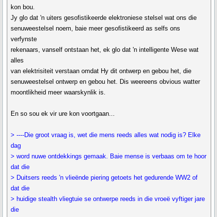
kon bou.
Jy glo dat 'n uiters gesofistikeerde elektroniese stelsel wat ons die
senuweestelsel noem, baie meer gesofistikeerd as selfs ons
verfynste
rekenaars, vanself ontstaan het, ek glo dat 'n intelligente Wese wat
alles
van elektrisiteit verstaan omdat Hy dit ontwerp en gebou het, die
senuweestelsel ontwerp en gebou het. Dis weereens obvious watter
moontlikheid meer waarskynlik is.
En so sou ek vir ure kon voortgaan...
> ----Die groot vraag is, wet die mens reeds alles wat nodig is? Elke
dag
> word nuwe ontdekkings gemaak. Baie mense is verbaas om te hoor
dat die
> Duitsers reeds 'n vlieënde piering getoets het gedurende WW2 of
dat die
> huidige stealth vliegtuie se ontwerpe reeds in die vroeë vyftiger jare
die