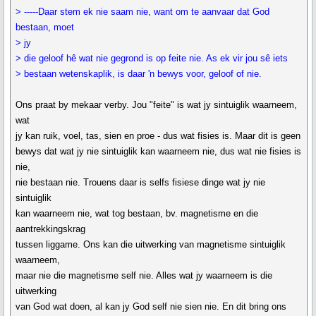
> -----Daar stem ek nie saam nie, want om te aanvaar dat God
bestaan, moet
> jy
> die geloof hê wat nie gegrond is op feite nie. As ek vir jou sê iets
> bestaan wetenskaplik, is daar 'n bewys voor, geloof of nie.
Ons praat by mekaar verby. Jou "feite" is wat jy sintuiglik waarneem,
wat
jy kan ruik, voel, tas, sien en proe - dus wat fisies is. Maar dit is geen
bewys dat wat jy nie sintuiglik kan waarneem nie, dus wat nie fisies is
nie,
nie bestaan nie. Trouens daar is selfs fisiese dinge wat jy nie
sintuiglik
kan waarneem nie, wat tog bestaan, bv. magnetisme en die
aantrekkingskrag
tussen liggame. Ons kan die uitwerking van magnetisme sintuiglik
waarneem,
maar nie die magnetisme self nie. Alles wat jy waarneem is die
uitwerking
van God wat doen, al kan jy God self nie sien nie. En dit bring ons