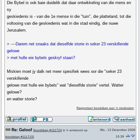
Die Bybel is ook baie duidelik dat daar ontwikkeling van die mens en
sy
geskiedenis is - van die 1e mense in die "tuin", die platteland, tot die
voltooing van die geskiedenis wat in die stad eindig, die nuwe
Jerusalem.
> ----Darem net snaaks dat dieselfde storie in seker 23 verskillende
gelowe
> met hulle eie bybels geskryf staan?
Miskien moet jy dalk net meer spesifiek wees oor die "seker 23
verskillende
gelowe met hulle eie bybels" wat "dieselfde storie" vertel. Watter
gelowe?
en watter storie?
Rapporteer boodskap aan 'n moderator
Re: Geloof
Wo., 13 Desember 2006
[
boodskap #111724
is 'n antwoord op
16:39
boodskap #111715
]