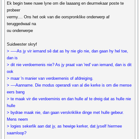
Ek begin twee nuwe lyne om die laaaang en deurmekaar poste te
probeer
vermy.... Ons het ook van die oorspronklike onderwerp af
teruggedwaal na
ou onderwerpe
Suidwester skryf
> -----As jy vir iemand sê dat as hy nie glo nie, dan gaan hy hel toe,
dan is
> dit nie verdoemenis nie? As jy praat van 'red' van iemand, dan is dit
ook
> maar 'n manier van verdoemenis of afdreiging.
> ----Aanname. Die modus operandi van al die kerke is om die mense
eers bang
> te maak vir die verdoeminis en dan hulle af te dreig dat as hulle nie
hulle
> bydrae maak nie, dan gaan verskriklike dinge met hulle gebeur.
Mens neem
> logies sekerlik aan dat jy, as hewige kerker, dat jyself hiermee
saamloop?