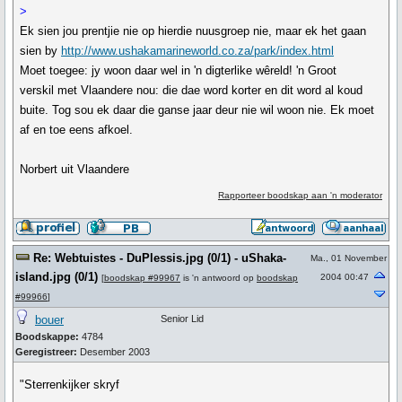
>
Ek sien jou prentjie nie op hierdie nuusgroep nie, maar ek het gaan
sien by
http://www.ushakamarineworld.co.za/park/index.html
Moet toegee: jy woon daar wel in 'n digterlike wêreld! 'n Groot
verskil met Vlaandere nou: die dae word korter en dit word al koud
buite. Tog sou ek daar die ganse jaar deur nie wil woon nie. Ek moet
af en toe eens afkoel.
Norbert uit Vlaandere
Rapporteer boodskap aan 'n moderator
Re: Webtuistes - DuPlessis.jpg (0/1) - uShaka-
Ma., 01 November
island.jpg (0/1)
2004 00:47
[
boodskap #99967
is 'n antwoord op
boodskap
#99966
]
bouer
Senior Lid
Boodskappe:
4784
Geregistreer:
Desember 2003
"Sterrenkijker skryf