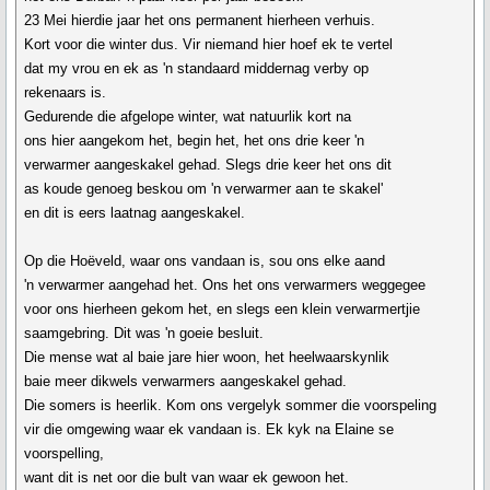
23 Mei hierdie jaar het ons permanent hierheen verhuis.
Kort voor die winter dus. Vir niemand hier hoef ek te vertel
dat my vrou en ek as 'n standaard middernag verby op
rekenaars is.
Gedurende die afgelope winter, wat natuurlik kort na
ons hier aangekom het, begin het, het ons drie keer 'n
verwarmer aangeskakel gehad. Slegs drie keer het ons dit
as koude genoeg beskou om 'n verwarmer aan te skakel'
en dit is eers laatnag aangeskakel.
Op die Hoëveld, waar ons vandaan is, sou ons elke aand
'n verwarmer aangehad het. Ons het ons verwarmers weggegee
voor ons hierheen gekom het, en slegs een klein verwarmertjie
saamgebring. Dit was 'n goeie besluit.
Die mense wat al baie jare hier woon, het heelwaarskynlik
baie meer dikwels verwarmers aangeskakel gehad.
Die somers is heerlik. Kom ons vergelyk sommer die voorspeling
vir die omgewing waar ek vandaan is. Ek kyk na Elaine se
voorspelling,
want dit is net oor die bult van waar ek gewoon het.