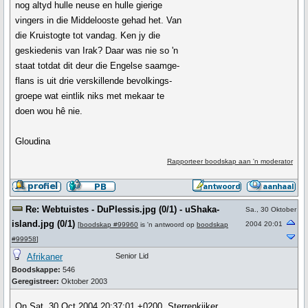
nog altyd hulle neuse en hulle gierige
vingers in die Middelooste gehad het. Van
die Kruistogte tot vandag. Ken jy die
geskiedenis van Irak? Daar was nie so 'n
staat totdat dit deur die Engelse saamge-
flans is uit drie verskillende bevolkings-
groepe wat eintlik niks met mekaar te
doen wou hê nie.
Gloudina
Rapporteer boodskap aan 'n moderator
Re: Webtuistes - DuPlessis.jpg (0/1) - uShaka-
Sa., 30 Oktober
island.jpg (0/1)
2004 20:01
[
boodskap #99960
is 'n antwoord op
boodskap
#99958
]
Afrikaner
Senior Lid
Boodskappe:
546
Geregistreer:
Oktober 2003
On Sat, 30 Oct 2004 20:37:01 +0200, Sterrenkijker