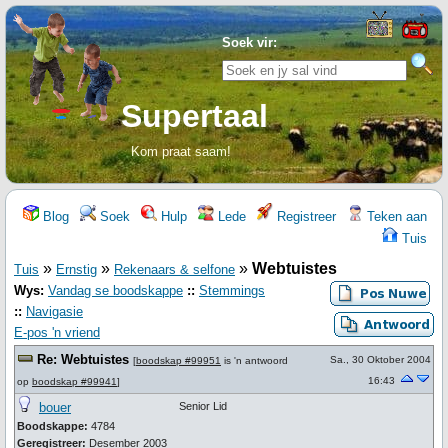
Soek vir:
Supertaal
Kom praat saam!
Blog
Soek
Hulp
Lede
Registreer
Teken aan
Tuis
»
»
»
Webtuistes
Tuis
Ernstig
Rekenaars & selfone
Wys:
Vandag se boodskappe
::
Stemmings
::
Navigasie
E-pos 'n vriend
Re: Webtuistes
Sa., 30 Oktober 2004
[
boodskap #99951
is 'n antwoord
16:43
op
boodskap #99941
]
bouer
Senior Lid
Boodskappe:
4784
Geregistreer:
Desember 2003