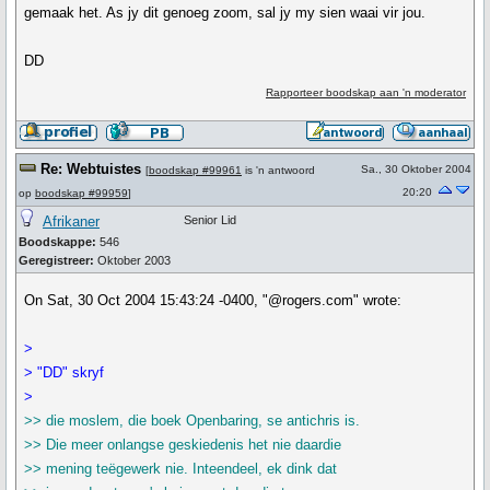
gemaak het. As jy dit genoeg zoom, sal jy my sien waai vir jou.
DD
Rapporteer boodskap aan 'n moderator
Re: Webtuistes
Sa., 30 Oktober 2004
[
boodskap #99961
is 'n antwoord
20:20
op
boodskap #99959
]
Afrikaner
Senior Lid
Boodskappe:
546
Geregistreer:
Oktober 2003
On Sat, 30 Oct 2004 15:43:24 -0400, "@rogers.com" wrote:
>
> "DD" skryf
>
>> die moslem, die boek Openbaring, se antichris is.
>> Die meer onlangse geskiedenis het nie daardie
>> mening teëgewerk nie. Inteendeel, ek dink dat