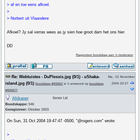
> af en toe eens afkoel.
>
> Norbert uit Vlaandere
Afkoel? Jy sal verras wees as jy sien hoe groot dam het ons hier.
DD
Rapporteer boodskap aan 'n moderator
Re: Webtuistes - DuPlessis.jpg (0/1) - uShaka-
Ma., 01 November
island.jpg (0/1)
2004 20:27
[
boodskap #99992
is 'n antwoord op
boodskap
#99967
]
Afrikaner
Senior Lid
Boodskappe:
546
Geregistreer:
Oktober 2003
On Sun, 31 Oct 2004 19:47:47 -0500, "@rogers.com" wrote:
>