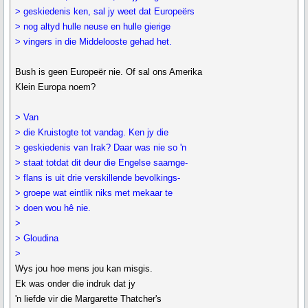
> geskiedenis ken, sal jy weet dat Europeërs
> nog altyd hulle neuse en hulle gierige
> vingers in die Middelooste gehad het.
Bush is geen Europeër nie. Of sal ons Amerika
Klein Europa noem?
> Van
> die Kruistogte tot vandag. Ken jy die
> geskiedenis van Irak? Daar was nie so 'n
> staat totdat dit deur die Engelse saamge-
> flans is uit drie verskillende bevolkings-
> groepe wat eintlik niks met mekaar te
> doen wou hê nie.
>
> Gloudina
>
Wys jou hoe mens jou kan misgis.
Ek was onder die indruk dat jy
'n liefde vir die Margarette Thatcher's