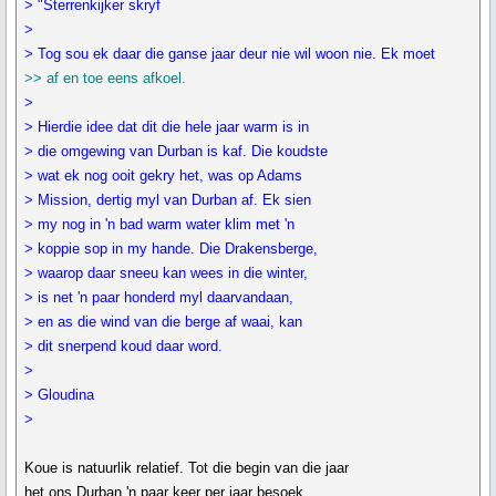
> "Sterrenkijker skryf
>
> Tog sou ek daar die ganse jaar deur nie wil woon nie. Ek moet
>> af en toe eens afkoel.
>
> Hierdie idee dat dit die hele jaar warm is in
> die omgewing van Durban is kaf. Die koudste
> wat ek nog ooit gekry het, was op Adams
> Mission, dertig myl van Durban af. Ek sien
> my nog in 'n bad warm water klim met 'n
> koppie sop in my hande. Die Drakensberge,
> waarop daar sneeu kan wees in die winter,
> is net 'n paar honderd myl daarvandaan,
> en as die wind van die berge af waai, kan
> dit snerpend koud daar word.
>
> Gloudina
>
Koue is natuurlik relatief. Tot die begin van die jaar
het ons Durban 'n paar keer per jaar besoek.