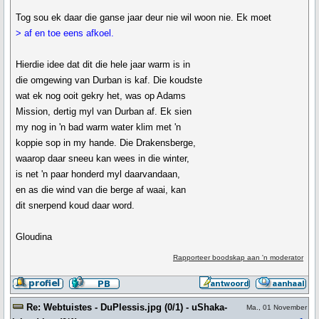
Tog sou ek daar die ganse jaar deur nie wil woon nie. Ek moet
> af en toe eens afkoel.
Hierdie idee dat dit die hele jaar warm is in
die omgewing van Durban is kaf. Die koudste
wat ek nog ooit gekry het, was op Adams
Mission, dertig myl van Durban af. Ek sien
my nog in 'n bad warm water klim met 'n
koppie sop in my hande. Die Drakensberge,
waarop daar sneeu kan wees in die winter,
is net 'n paar honderd myl daarvandaan,
en as die wind van die berge af waai, kan
dit snerpend koud daar word.
Gloudina
Rapporteer boodskap aan 'n moderator
Re: Webtuistes - DuPlessis.jpg (0/1) - uShaka-
Ma., 01 November