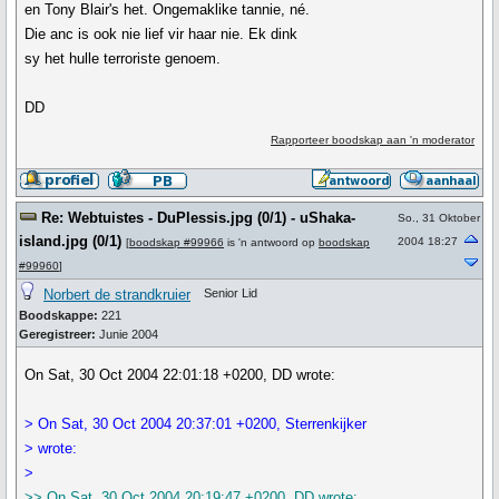
en Tony Blair's het. Ongemaklike tannie, né.
Die anc is ook nie lief vir haar nie. Ek dink
sy het hulle terroriste genoem.
DD
Rapporteer boodskap aan 'n moderator
Re: Webtuistes - DuPlessis.jpg (0/1) - uShaka-
So., 31 Oktober
island.jpg (0/1)
2004 18:27
[
boodskap #99966
is 'n antwoord op
boodskap
#99960
]
Norbert de strandkruier
Senior Lid
Boodskappe:
221
Geregistreer:
Junie 2004
On Sat, 30 Oct 2004 22:01:18 +0200, DD wrote:
> On Sat, 30 Oct 2004 20:37:01 +0200, Sterrenkijker
> wrote:
>
>> On Sat, 30 Oct 2004 20:19:47 +0200, DD wrote: