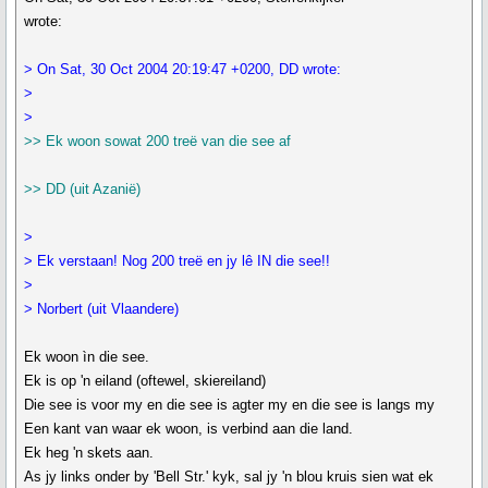
wrote:
> On Sat, 30 Oct 2004 20:19:47 +0200, DD wrote:
>
>
>> Ek woon sowat 200 treë van die see af
>> DD (uit Azanië)
>
> Ek verstaan! Nog 200 treë en jy lê IN die see!!
>
> Norbert (uit Vlaandere)
Ek woon ìn die see.
Ek is op 'n eiland (oftewel, skiereiland)
Die see is voor my en die see is agter my en die see is langs my
Een kant van waar ek woon, is verbind aan die land.
Ek heg 'n skets aan.
As jy links onder by 'Bell Str.' kyk, sal jy 'n blou kruis sien wat ek