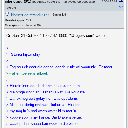
island.jpg (0/1)
2004 12:02
[
boodskap #99981
is 'n antwoord op
boodskap
#99967
]
Norbert de strandkruier
Senior Lid
Boodskappe:
221
Geregistreer:
Junie 2004
On Sun, 31 Oct 2004 19:47:47 -0500, "@rogers.com" wrote:
>
> "Sterrenkijker skryf
>
> Tog sou ek daar die ganse jaar deur nie wil woon nie. Ek moet
>> af en toe eens afkoel.
>
> Hierdie idee dat dit die hele jaar warm is in
> die omgewing van Durban is kaf. Die koudste
> wat ek nog ooit gekry het, was op Adams
> Mission, dertig myl van Durban af. Ek sien
> my nog in 'n bad warm water klim met 'n
> koppie sop in my hande. Die Drakensberge,
> waarop daar sneeu kan wees in die winter,