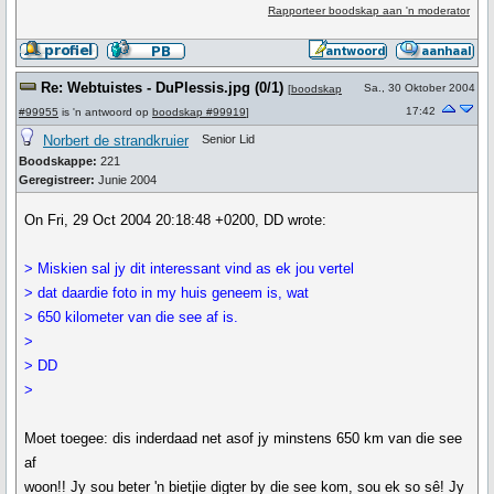
Rapporteer boodskap aan 'n moderator
Re: Webtuistes - DuPlessis.jpg (0/1)
Sa., 30 Oktober 2004
[
boodskap
17:42
#99955
is 'n antwoord op
boodskap #99919
]
Norbert de strandkruier
Senior Lid
Boodskappe:
221
Geregistreer:
Junie 2004
On Fri, 29 Oct 2004 20:18:48 +0200, DD wrote:
> Miskien sal jy dit interessant vind as ek jou vertel
> dat daardie foto in my huis geneem is, wat
> 650 kilometer van die see af is.
>
> DD
>
Moet toegee: dis inderdaad net asof jy minstens 650 km van die see
af
woon!! Jy sou beter 'n bietjie digter by die see kom, sou ek so sê! Jy