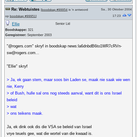
Re: Webtuistes
Sa., 30 Oktober 2004
[
boodskap #99954
is 'n antwoord
17:23
op
boodskap #99951
]
Ellie
Senior Lid
Boodskappe:
321
Geregistreer:
September 2003
"@rogers.com" skryf in boodskap news:la6dnbdB6to1WR7cRVn-
sw@rogers.com...
"Ellie" skryf
> Ja, ek gaan stem, maar soos bin Laden se, maak nie saak wie wen
nie, Kerry
> of Bush, hulle sal ons nog steeds aanval, want dit is ons Israel
beleid
> wat
> ons teikens maak.
Ja, ek dink ook dis die VSA se beleid van Israel
vrye teuels gee, wat die wortel van die kwaad is.