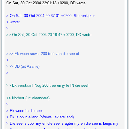
On Sat, 30 Oct 2004 22:01:18 +0200, DD wrote:
> On Sat, 30 Oct 2004 20:37:01 +0200, Sterrenkijker
> wrote:
>
>> On Sat, 30 Oct 2004 20:19:47 +0200, DD wrote:
>>> Ek woon sowat 200 treë van die see af
>
>>> DD (uit Azanië)
>
>> Ek verstaan! Nog 200 treë en jy lê IN die see!!
>> Norbert (uit Vlaandere)
>
> Ek woon ìn die see.
> Ek is op 'n eiland (oftewel, skiereiland)
> Die see is voor my en die see is agter my en die see is langs my