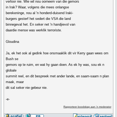
verloor nie. Wie wil nou oorneem van die gemors
in Irak? Waar, volgens die mees onlangse
berekeninge, nou al 'n honderd-duisend Iraki-
burgers gesterf het sedert die VSA die land
binnegeval het. En seker net 'n handjievol van
daardie mense was werklik terroriste.
Gloudina
Ja, ek het ook al gedink hoe onsmaaklik dit vir Kerry gaan wees om
Bush se
gemors op te ruim, en wat hy gaan doen. As ek hy was, sou ek n
globale
summit reel, en dit bespreek met ander lande, en saam-saam n plan
maak, maar
dit sal seker nie gebeur nie.
-e-
Rapporteer boodskap aan 'n moderator