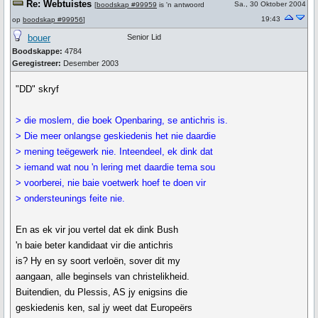
Re: Webtuistes
Sa., 30 Oktober 2004
[
boodskap #99959
is 'n antwoord
19:43
op
boodskap #99956
]
bouer
Senior Lid
Boodskappe:
4784
Geregistreer:
Desember 2003
"DD" skryf
> die moslem, die boek Openbaring, se antichris is.
> Die meer onlangse geskiedenis het nie daardie
> mening teëgewerk nie. Inteendeel, ek dink dat
> iemand wat nou 'n lering met daardie tema sou
> voorberei, nie baie voetwerk hoef te doen vir
> ondersteunings feite nie.
En as ek vir jou vertel dat ek dink Bush
'n baie beter kandidaat vir die antichris
is? Hy en sy soort verloën, sover dit my
aangaan, alle beginsels van christelikheid.
Buitendien, du Plessis, AS jy enigsins die
geskiedenis ken, sal jy weet dat Europeërs