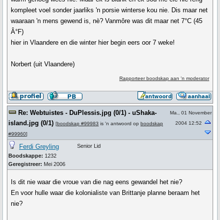
kompleet voel sonder jaarliks 'n porsie winterse kou nie. Dis maar net
waaraan 'n mens gewend is, nè? Vanmôre was dit maar net 7°C (45
Â°F)
hier in Vlaandere en die winter hier begin eers oor 7 weke!
Norbert (uit Vlaandere)
Rapporteer boodskap aan 'n moderator
Re: Webtuistes - DuPlessis.jpg (0/1) - uShaka-
Ma., 01 November
island.jpg (0/1)
2004 12:52
[
boodskap #99983
is 'n antwoord op
boodskap
#99960
]
Ferdi Greyling
Senior Lid
Boodskappe:
1232
Geregistreer:
Mei 2006
Is dit nie waar die vroue van die nag eens gewandel het nie?
En voor hulle waar die kolonialiste van Brittanje planne beraam het
nie?