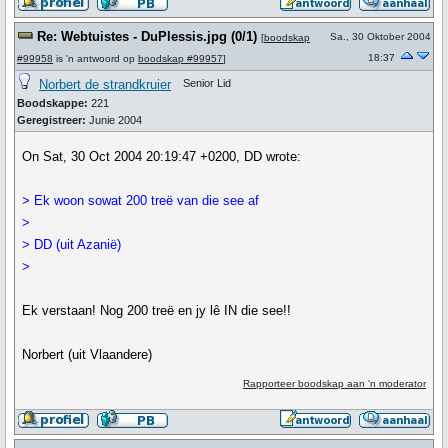
Re: Webtuistes - DuPlessis.jpg (0/1)
Sa., 30 Oktober 2004
[
boodskap
18:37
#99958
is 'n antwoord op
boodskap #99957
]
Norbert de strandkruier
Senior Lid
Boodskappe:
221
Geregistreer:
Junie 2004
On Sat, 30 Oct 2004 20:19:47 +0200, DD wrote:
> Ek woon sowat 200 treë van die see af
>
> DD (uit Azanië)
>
Ek verstaan! Nog 200 treë en jy lê IN die see!!
Norbert (uit Vlaandere)
Rapporteer boodskap aan 'n moderator