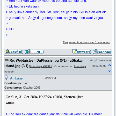
> Een kant van waar ek woon, is verbind aan die land.
> Ek heg 'n skets aan.
> As jy links onder by 'Bell Str.' kyk, sal jy 'n blou kruis sien wat ek
> gemaak het. As jy dit genoeg zoom, sal jy my sien waai vir jou.
>
> DD
>
Rapporteer boodskap aan 'n moderator
Re: Webtuistes - DuPlessis.jpg (0/1) - uShaka-
Ma., 01 November
island.jpg (0/1)
2004 20:02
[
boodskap #99991
is 'n antwoord op
boodskap
#99966
]
Afrikaner
Senior Lid
Boodskappe:
546
Geregistreer:
Oktober 2003
On Sun, 31 Oct 2004 19:27:24 +0100, Sterrenkijker
wrote:
> Tog sou ek daar die ganse jaar deur nie wil woon nie. Ek moet