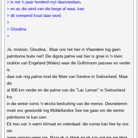
> is net 'n paar honderd myl daarvandaan,
> en as die wind van die berge af waai, kan
> dit snerpend koud daar word.
>
> Gloudina
>
Ja, miskien, Gloudina.. Maar ons het hier in Vlaandere tog geen
palmbome buite nie!! Die digste palme wat hier is groei in 'n klein
stukkie van Engeland (Wales) waar die Golfstroom passeer en verder
is
daar ook nog palme rond die Meer van Genève in Switserland. Maar
dis
al 900 km verder en die palme van die "Lac Leman" in Switserland
kry
in die winter soms 'n ekstra beskutting van die mense. Desnietemin
moet ons gewoonlik tog Middellandse See toe gaan om die eerste
palmbome te kan sien.
Ek hou van 'n warm klimaat en inderdaad: die somer kan hier by ons
nie
warm genoeg wees nie. Maar ek is blank en ek sou me eie nie rêrig