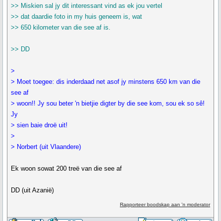
>> Miskien sal jy dit interessant vind as ek jou vertel
>> dat daardie foto in my huis geneem is, wat
>> 650 kilometer van die see af is.
>> DD
>
> Moet toegee: dis inderdaad net asof jy minstens 650 km van die
see af
> woon!! Jy sou beter 'n bietjie digter by die see kom, sou ek so sê!
Jy
> sien baie droë uit!
>
> Norbert (uit Vlaandere)
Ek woon sowat 200 treë van die see af
DD (uit Azanië)
Rapporteer boodskap aan 'n moderator