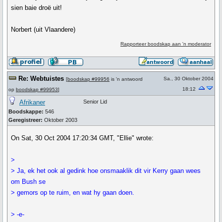
sien baie droë uit!
Norbert (uit Vlaandere)
Rapporteer boodskap aan 'n moderator
Re: Webtuistes
Sa., 30 Oktober 2004
[
boodskap #99956
is 'n antwoord
18:12
op
boodskap #99953
]
Afrikaner
Senior Lid
Boodskappe:
546
Geregistreer:
Oktober 2003
On Sat, 30 Oct 2004 17:20:34 GMT, "Ellie" wrote:
>
> Ja, ek het ook al gedink hoe onsmaaklik dit vir Kerry gaan wees
om Bush se
> gemors op te ruim, en wat hy gaan doen.
> -e-