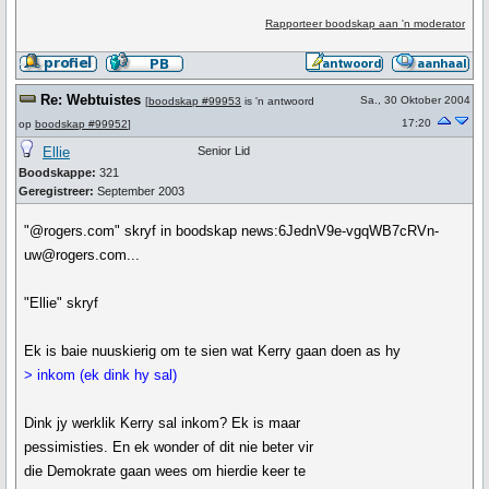
Rapporteer boodskap aan 'n moderator
Re: Webtuistes
Sa., 30 Oktober 2004
[
boodskap #99953
is 'n antwoord
17:20
op
boodskap #99952
]
Ellie
Senior Lid
Boodskappe:
321
Geregistreer:
September 2003
"@rogers.com" skryf in boodskap news:6JednV9e-vgqWB7cRVn-
uw@rogers.com...
"Ellie" skryf
Ek is baie nuuskierig om te sien wat Kerry gaan doen as hy
> inkom (ek dink hy sal)
Dink jy werklik Kerry sal inkom? Ek is maar
pessimisties. En ek wonder of dit nie beter vir
die Demokrate gaan wees om hierdie keer te