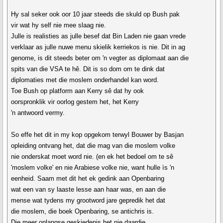
Hy sal seker ook oor 10 jaar steeds die skuld op Bush pak
vir wat hy self nie mee slaag nie.
Julle is realisties as julle besef dat Bin Laden nie gaan vrede
verklaar as julle nuwe menu skielik kerriekos is nie. Dit in ag
genome, is dit steeds beter om 'n vegter as diplomaat aan die
spits van die VSA te hê. Dit is so dom om te dink dat
diplomaties met die moslem onderhandel kan word.
Toe Bush op platform aan Kerry sê dat hy ook
oorspronklik vir oorlog gestem het, het Kerry
'n antwoord vermy.
So effe het dit in my kop opgekom terwyl Bouwer by Basjan
opleiding ontvang het, dat die mag van die moslem volke
nie onderskat moet word nie. (en ek het bedoel om te sê
'moslem volke' en nie Arabiese volke nie, want hulle ìs 'n
eenheid. Saam met dit het ek gedink aan Openbaring
wat een van sy laaste lesse aan haar was, en aan die
mense wat tydens my grootword jare gepredik het dat
die moslem, die boek Openbaring, se antichris is.
Die meer onlangse geskiedenis het nie daardie