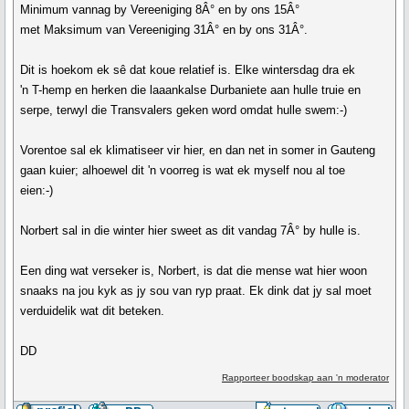
Minimum vannag by Vereeniging 8Â° en by ons 15Â°
met Maksimum van Vereeniging 31Â° en by ons 31Â°.
Dit is hoekom ek sê dat koue relatief is. Elke wintersdag dra ek
'n T-hemp en herken die laaankalse Durbaniete aan hulle truie en
serpe, terwyl die Transvalers geken word omdat hulle swem:-)
Vorentoe sal ek klimatiseer vir hier, en dan net in somer in Gauteng
gaan kuier; alhoewel dit 'n voorreg is wat ek myself nou al toe
eien:-)
Norbert sal in die winter hier sweet as dit vandag 7Â° by hulle is.
Een ding wat verseker is, Norbert, is dat die mense wat hier woon
snaaks na jou kyk as jy sou van ryp praat. Ek dink dat jy sal moet
verduidelik wat dit beteken.
DD
Rapporteer boodskap aan 'n moderator