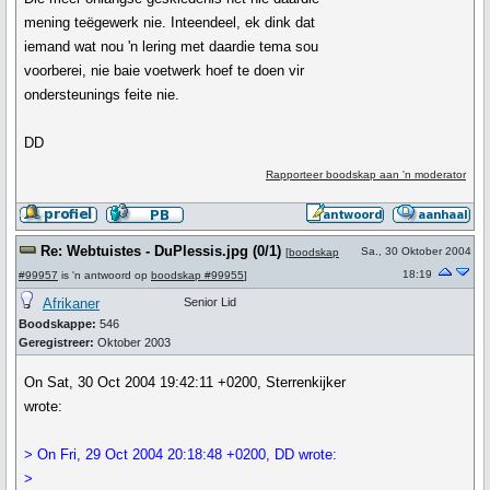
mening teëgewerk nie. Inteendeel, ek dink dat
iemand wat nou 'n lering met daardie tema sou
voorberei, nie baie voetwerk hoef te doen vir
ondersteunings feite nie.
DD
Rapporteer boodskap aan 'n moderator
Re: Webtuistes - DuPlessis.jpg (0/1)
Sa., 30 Oktober 2004
[
boodskap
18:19
#99957
is 'n antwoord op
boodskap #99955
]
Afrikaner
Senior Lid
Boodskappe:
546
Geregistreer:
Oktober 2003
On Sat, 30 Oct 2004 19:42:11 +0200, Sterrenkijker
wrote:
> On Fri, 29 Oct 2004 20:18:48 +0200, DD wrote:
>