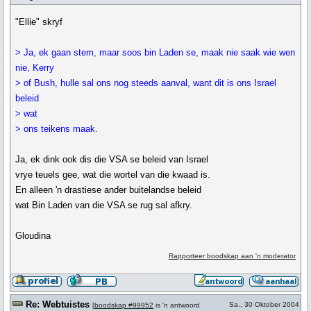
"Ellie" skryf
> Ja, ek gaan stem, maar soos bin Laden se, maak nie saak wie wen
nie, Kerry
> of Bush, hulle sal ons nog steeds aanval, want dit is ons Israel
beleid
> wat
> ons teikens maak.
Ja, ek dink ook dis die VSA se beleid van Israel
vrye teuels gee, wat die wortel van die kwaad is.
En alleen 'n drastiese ander buitelandse beleid
wat Bin Laden van die VSA se rug sal afkry.
Gloudina
Rapporteer boodskap aan 'n moderator
Re: Webtuistes
Sa., 30 Oktober 2004
[
boodskap #99952
is 'n antwoord