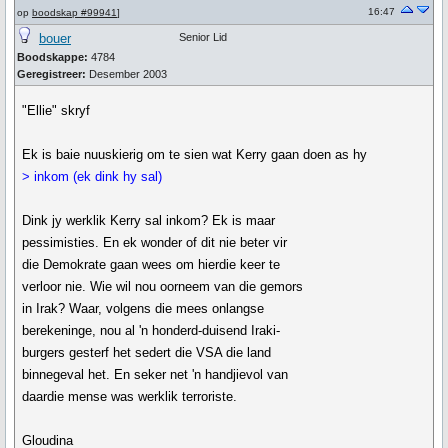
16:47
op
boodskap #99941
]
bouer
Senior Lid
Boodskappe:
4784
Geregistreer:
Desember 2003
"Ellie" skryf
Ek is baie nuuskierig om te sien wat Kerry gaan doen as hy
> inkom (ek dink hy sal)
Dink jy werklik Kerry sal inkom? Ek is maar
pessimisties. En ek wonder of dit nie beter vir
die Demokrate gaan wees om hierdie keer te
verloor nie. Wie wil nou oorneem van die gemors
in Irak? Waar, volgens die mees onlangse
berekeninge, nou al 'n honderd-duisend Iraki-
burgers gesterf het sedert die VSA die land
binnegeval het. En seker net 'n handjievol van
daardie mense was werklik terroriste.
Gloudina