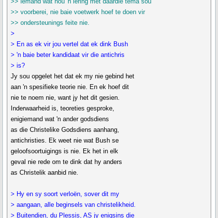
>> iemand wat nou 'n lering met daardie tema sou
>> voorberei, nie baie voetwerk hoef te doen vir
>> ondersteunings feite nie.
>
> En as ek vir jou vertel dat ek dink Bush
> 'n baie beter kandidaat vir die antichris
> is?
Jy sou opgelet het dat ek my nie gebind het
aan 'n spesifieke teorie nie. En ek hoef dit
nie te noem nie, want jy het dit gesien.
Inderwaarheid is, teoreties gesproke,
enigiemand wat 'n ander godsdiens
as die Christelike Godsdiens aanhang,
antichristies. Ek weet nie wat Bush se
geloofsoortuigings is nie. Ek het in elk
geval nie rede om te dink dat hy anders
as Christelik aanbid nie.
> Hy en sy soort verloën, sover dit my
> aangaan, alle beginsels van christelikheid.
> Buitendien, du Plessis, AS jy enigsins die