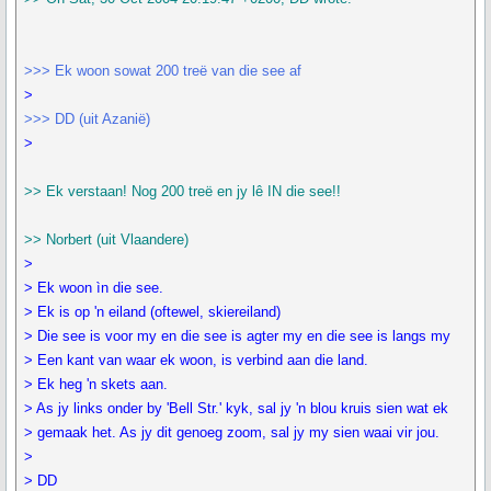
>>> Ek woon sowat 200 treë van die see af
>
>>> DD (uit Azanië)
>
>> Ek verstaan! Nog 200 treë en jy lê IN die see!!
>> Norbert (uit Vlaandere)
>
> Ek woon ìn die see.
> Ek is op 'n eiland (oftewel, skiereiland)
> Die see is voor my en die see is agter my en die see is langs my
> Een kant van waar ek woon, is verbind aan die land.
> Ek heg 'n skets aan.
> As jy links onder by 'Bell Str.' kyk, sal jy 'n blou kruis sien wat ek
> gemaak het. As jy dit genoeg zoom, sal jy my sien waai vir jou.
>
> DD