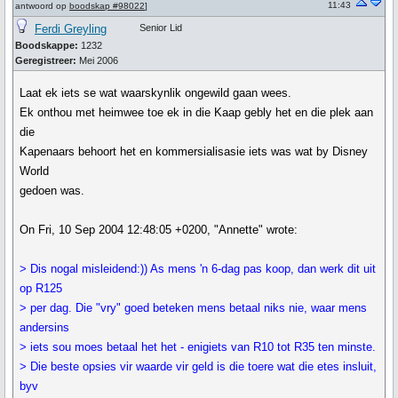
11:43
antwoord op
boodskap #98022
]
Ferdi Greyling
Senior Lid
Boodskappe:
1232
Geregistreer:
Mei 2006
Laat ek iets se wat waarskynlik ongewild gaan wees.
Ek onthou met heimwee toe ek in die Kaap gebly het en die plek aan
die
Kapenaars behoort het en kommersialisasie iets was wat by Disney
World
gedoen was.
On Fri, 10 Sep 2004 12:48:05 +0200, "Annette" wrote:
> Dis nogal misleidend:)) As mens 'n 6-dag pas koop, dan werk dit uit
op R125
> per dag. Die "vry" goed beteken mens betaal niks nie, waar mens
andersins
> iets sou moes betaal het het - enigiets van R10 tot R35 ten minste.
> Die beste opsies vir waarde vir geld is die toere wat die etes insluit,
byv