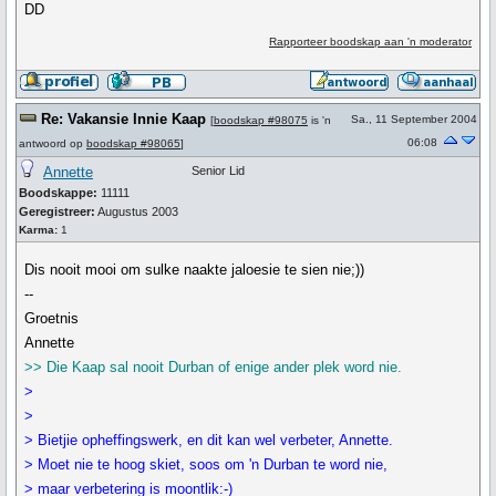
DD
Rapporteer boodskap aan 'n moderator
Re: Vakansie Innie Kaap
Sa., 11 September 2004
[
boodskap #98075
is 'n
06:08
antwoord op
boodskap #98065
]
Annette
Senior Lid
Boodskappe:
11111
Geregistreer:
Augustus 2003
Karma:
1
Dis nooit mooi om sulke naakte jaloesie te sien nie;))
--
Groetnis
Annette
>> Die Kaap sal nooit Durban of enige ander plek word nie.
>
>
> Bietjie opheffingswerk, en dit kan wel verbeter, Annette.
> Moet nie te hoog skiet, soos om 'n Durban te word nie,
> maar verbetering is moontlik:-)