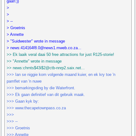
gaan:))
>
>
> --
> Groetnis
> Annette
> "Suidwester" wrote in message
> news:414164f8.0@news1.mweb.co.za...
>> Ek laaik veral daai 50 free attractions for just R125-storie!
>> "Annette" wrote in message
>> news:chrnts$43i$2@ctb-nnrp2.saix.net...
>>> Ian se niggie kom volgende maand kuier, en ek kry toe 'n
pamflet van 'n nuwe
>>> bemarkingsding by die Waterfront.
>>> Ek gaan definitief van dit gebruik maak.
>>> Gaan kyk by:
>>> www.thecapetownpass.co.za
>>>
>>> --
>>> Groetnis
>>> Annette