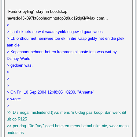
"Ferdi Greyling" skryf in boodskap
news:lo43k097kt6bohucmhtsfqo3t0uq19dp6l@4ax.com...
>
> Laat ek iets se wat waarskynlik ongewild gaan wees.
> Ek onthou met heimwee toe ek in die Kaap gebly het en die plek
aan die
> Kapenaars behoort het en kommersialisasie iets was wat by
Disney World
> gedoen was.
>
>
>
> On Fri, 10 Sep 2004 12:48:05 +0200, "Annette"
> wrote:
>
>> Dis nogal misleidend:)) As mens 'n 6-dag pas koop, dan werk dit
uit op R125
>> per dag. Die "vry" goed beteken mens betaal niks nie, waar mens
andersins