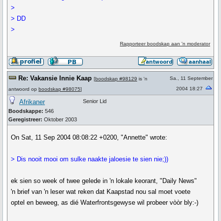
>
> DD
>
Rapporteer boodskap aan 'n moderator
Re: Vakansie Innie Kaap
Sa., 11 September
[
boodskap #98129
is 'n
2004 18:27
antwoord op
boodskap #98075
]
Afrikaner
Senior Lid
Boodskappe:
546
Geregistreer:
Oktober 2003
On Sat, 11 Sep 2004 08:08:22 +0200, "Annette" wrote:
> Dis nooit mooi om sulke naakte jaloesie te sien nie;))
ek sien so week of twee gelede in 'n lokale keorant, "Daily News"
'n brief van 'n leser wat reken dat Kaapstad nou sal moet voete
optel en beweeg, as dié Waterfrontsgewyse wil probeer vòòr bly:-)