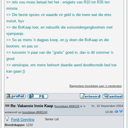
>> iets sou moes betaal het het - enigiets van R10 tot R35 ten
minste.
>> Die beste opsies vir waarde vir geld is die toere wat die etes
insluit, byv
>> die BoKaap toer, en natuurlik die sonsondergangbootreis met
sjampanje.
>> So as mens 'n dagpas koop. en jy doen die BoKaap en die
bootreis. en pas so
>> tussenin 'n paar van die "gratis" goed in, dan is dit sommer 'n
groot
>> winskopie, em mens behoort daardie aand doodtevrede bed toe
kan gaan:))
>
Rapporteer boodskap aan 'n moderator
Re: Vakansie Innie Kaap
Vr., 10 September 2004
[
boodskap #98028
is 'n
13:38
antwoord op
boodskap #98024
]
Ferdi Greyling
Senior Lid
Boodskappe:
1232