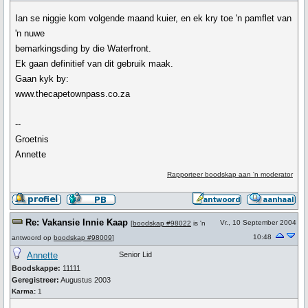
Ian se niggie kom volgende maand kuier, en ek kry toe 'n pamflet van
'n nuwe
bemarkingsding by die Waterfront.
Ek gaan definitief van dit gebruik maak.
Gaan kyk by:
www.thecapetownpass.co.za
--
Groetnis
Annette
Rapporteer boodskap aan 'n moderator
Re: Vakansie Innie Kaap
Vr., 10 September 2004
[
boodskap #98022
is 'n
10:48
antwoord op
boodskap #98009
]
Annette
Senior Lid
Boodskappe:
11111
Geregistreer:
Augustus 2003
Karma:
1