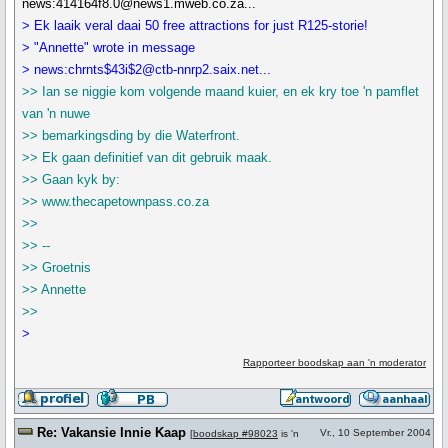
news:414164f8.0@news1.mweb.co.za...
> Ek laaik veral daai 50 free attractions for just R125-storie!
> "Annette" wrote in message
> news:chrnts$43i$2@ctb-nnrp2.saix.net...
>> Ian se niggie kom volgende maand kuier, en ek kry toe 'n pamflet
van 'n nuwe
>> bemarkingsding by die Waterfront.
>> Ek gaan definitief van dit gebruik maak.
>> Gaan kyk by:
>> www.thecapetownpass.co.za
>>
>> --
>> Groetnis
>> Annette
>>
>
Rapporteer boodskap aan 'n moderator
Re: Vakansie Innie Kaap
Vr., 10 September 2004
[
boodskap #98023
is 'n