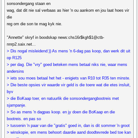
sonsondergang staan en
wag, dat dit nie sal verbaas as hier 'n ou aankom en jou laat hoes vir
die
reg om die son te mag kyk nie.
"Annette" skryf in boodskap news:chs16r$kgh$1@ctb-
nnrp2.saix.net...
> Dis nogal misleidend:)) As mens 'n 6-dag pas koop, dan werk dit uit
op R125
> per dag. Die "vry" goed beteken mens betaal niks nie, waar mens
andersins
> iets sou moes betaal het het - enigiets van R10 tot R35 ten minste.
> Die beste opsies vir waarde vir geld is die toere wat die etes insluit,
byv
> die BoKaap toer, en natuurlik die sonsondergangbootreis met
sjampanje.
> So as mens 'n dagpas koop. en jy doen die BoKaap en die
bootreis. en pas so
> tussenin 'n paar van die "gratis" goed in, dan is dit sommer 'n groot
> winskopie, em mens behoort daardie aand doodtevrede bed toe kan