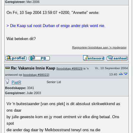
Geregistreer:
Mei 2006
On Fri, 10 Sep 2004 13:59:07 +0200, "Annette" wrote:
> Die Kaap sal nooit Durban of enige ander plek word nie.
Wat beteken dit?
Rapporteer boodskap aan 'n moderator
Re: Vakansie Innie Kaap
Vr., 10 September 2004
[
boodskap #98029
is 'n
13:40
antwoord op
boodskap #98022
]
PietR
Senior Lid
Boodskappe:
3341
Geregistreer:
Julie 2003
Vir 'n buitestaander [van ons plek] is dit absoluut skrikwekkend as
ons daar
by julle geweste kom en jy moet omtrent vir elke ding betaal. Ons
spot
die ander dag daar by Melkbosstrand terwyl ons na die