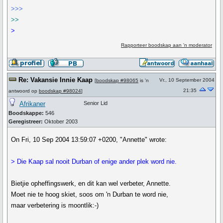
>>>
>>
>
Rapporteer boodskap aan 'n moderator
Re: Vakansie Innie Kaap
Vr., 10 September 2004
[
boodskap #98065
is 'n
21:35
antwoord op
boodskap #98024
]
Afrikaner
Senior Lid
Boodskappe:
546
Geregistreer:
Oktober 2003
On Fri, 10 Sep 2004 13:59:07 +0200, "Annette" wrote:
> Die Kaap sal nooit Durban of enige ander plek word nie.
Bietjie opheffingswerk, en dit kan wel verbeter, Annette.
Moet nie te hoog skiet, soos om 'n Durban te word nie,
maar verbetering is moontlik:-)