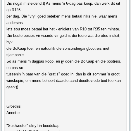
Dis nogal misleidend:)) As mens 'n 6-dag pas koop, dan werk dit uit
op R125
per dag. Die "vry" goed beteken mens betaal niks nie, waar mens
andersins
iets sou moes betaal het het - enigiets van R10 tot R35 ten minste.
Die beste opsies vir waarde vir geld is die toere wat die etes insluit,
byv
die BoKaap toer, en natuurlik die sonsondergangbootreis met
sjampanje.
So as mens 'n dagpas koop. en jy doen die BoKaap en die bootreis.
en pas so
tussenin 'n paar van die "gratis" goed in, dan is dit sommer 'n groot
winskopie, em mens behoort daardie aand doodtevrede bed toe kan
gaan:))
--
Groetnis
Annette
"Suidwester" skryf in boodskap