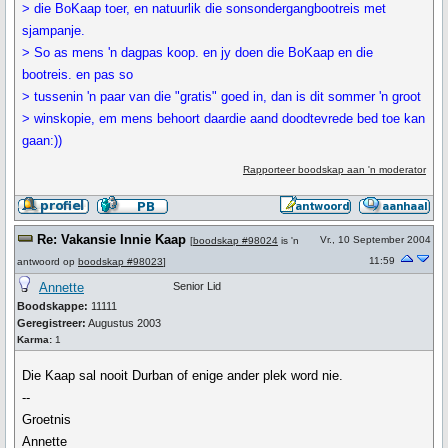
> die BoKaap toer, en natuurlik die sonsondergangbootreis met
sjampanje.
> So as mens 'n dagpas koop. en jy doen die BoKaap en die
bootreis. en pas so
> tussenin 'n paar van die "gratis" goed in, dan is dit sommer 'n groot
> winskopie, em mens behoort daardie aand doodtevrede bed toe kan
gaan:))
Rapporteer boodskap aan 'n moderator
Re: Vakansie Innie Kaap
Vr., 10 September 2004
[
boodskap #98024
is 'n
11:59
antwoord op
boodskap #98023
]
Annette
Senior Lid
Boodskappe:
11111
Geregistreer:
Augustus 2003
Karma:
1
Die Kaap sal nooit Durban of enige ander plek word nie.
--
Groetnis
Annette