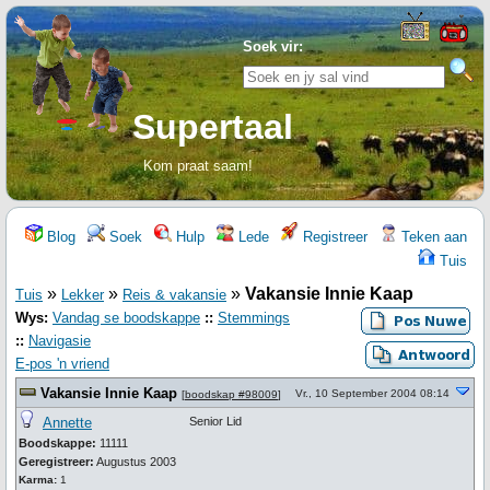
Soek vir:
Supertaal
Kom praat saam!
Blog
Soek
Hulp
Lede
Registreer
Teken aan
Tuis
»
»
»
Vakansie Innie Kaap
Tuis
Lekker
Reis & vakansie
Wys:
Vandag se boodskappe
::
Stemmings
::
Navigasie
E-pos 'n vriend
Vakansie Innie Kaap
Vr., 10 September 2004 08:14
[
boodskap #98009
]
Annette
Senior Lid
Boodskappe:
11111
Geregistreer:
Augustus 2003
Karma:
1