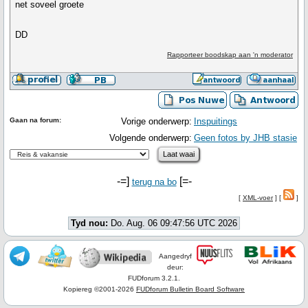
net soveel groete
DD
Rapporteer boodskap aan 'n moderator
Gaan na forum:
Vorige onderwerp:
Inspuitings
Volgende onderwerp:
Geen fotos by JHB stasie
-=]
[=-
terug na bo
[
XML-voer
] [
]
Tyd nou:
Do. Aug. 06 09:47:56 UTC 2026
Aangedryf
deur:
FUDforum 3.2.1.
Kopiereg ©2001-2026
FUDforum Bulletin Board Software