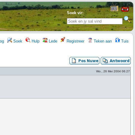
Soek vir:
og
Soek
Hulp
Lede
Registreer
Teken aan
Tuis
Wo., 26 Mei 2004 06:27