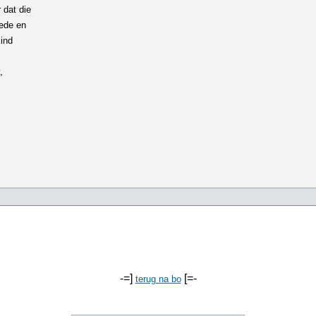
dat die
oede en
ind
,
-=]
[=-
terug na bo