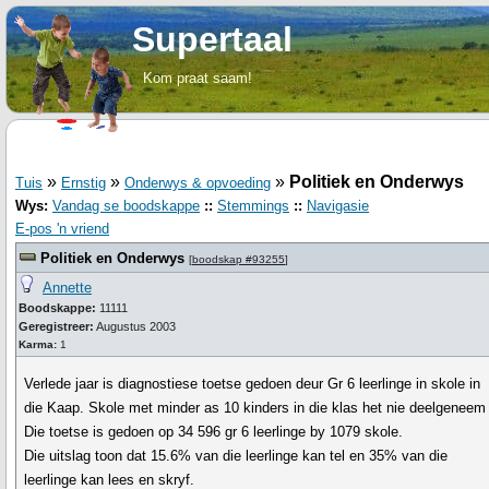
Supertaal
Kom praat saam!
»
»
»
Politiek en Onderwys
Tuis
Ernstig
Onderwys & opvoeding
Wys:
Vandag se boodskappe
::
Stemmings
::
Navigasie
E-pos 'n vriend
Politiek en Onderwys
[
boodskap #93255
]
Annette
Boodskappe:
11111
Geregistreer:
Augustus 2003
Karma:
1
Verlede jaar is diagnostiese toetse gedoen deur Gr 6 leerlinge in skole in
die Kaap. Skole met minder as 10 kinders in die klas het nie deelgeneem 
Die toetse is gedoen op 34 596 gr 6 leerlinge by 1079 skole.
Die uitslag toon dat 15.6% van die leerlinge kan tel en 35% van die
leerlinge kan lees en skryf.