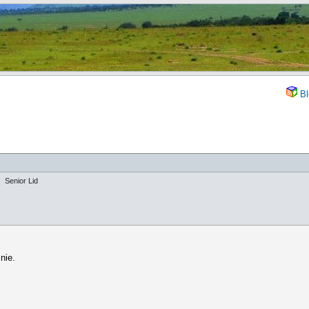
Bl
Senior Lid
nie.