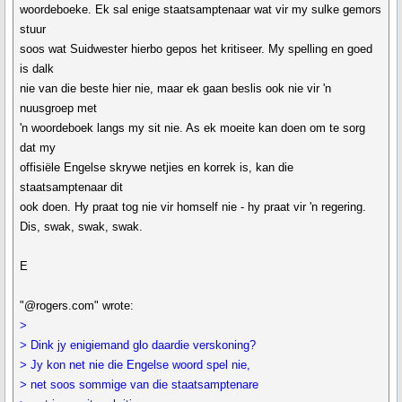
woordeboeke. Ek sal enige staatsamptenaar wat vir my sulke gemors
stuur
soos wat Suidwester hierbo gepos het kritiseer. My spelling en goed
is dalk
nie van die beste hier nie, maar ek gaan beslis ook nie vir 'n
nuusgroep met
'n woordeboek langs my sit nie. As ek moeite kan doen om te sorg
dat my
offisiële Engelse skrywe netjies en korrek is, kan die
staatsamptenaar dit
ook doen. Hy praat tog nie vir homself nie - hy praat vir 'n regering.
Dis, swak, swak, swak.
E
"@rogers.com" wrote:
>
> Dink jy enigiemand glo daardie verskoning?
> Jy kon net nie die Engelse woord spel nie,
> net soos sommige van die staatsamptenare