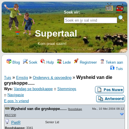
Soek vir:
Supertaal
Kom praat saam!
Blog
Soek
Hulp
Lede
Registreer
Teken aan
Tuis
»
»
»
Wysheid van die
Tuis
Ernstig
Onderwys & opvoeding
gryskoppe......
Wys:
Vandag se boodskappe
::
Stemmings
::
Navigasie
E-pos 'n vriend
Wysheid van die gryskoppe......
Ma., 10 Mei 2004 08:12
[
boodskap
#92729
]
PietR
Senior Lid
Boodskappe:
3341