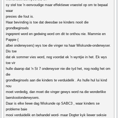
sy stel toe 'n eenvoudige maar effektiewe vraestel op om te bepaal
waar
presies die fout is.
Haar bevinding is toe dat deesdae se kinders nooit die
grondbeginsels
ingeprent word en gedwing word om dit te onthou nie. Mammie en
Pappie (
albei onderwysers) wys toe die vinger na haar Wiskunde-onderwyser.
Dis toe
dat ek sommer vies word, nog voordat ek 'n wyntjie in het. Ek wys
toe vir
hulle daarop dat 'n St 7 onderwyser nie die tyd het, nog nodig het om
die
grondbeginsels aan die kinders te verduidelik . As hulle hul lui kind
nou
moet verdedig, dan moet die vinger gewys word na die wonderlike
laerskoolonderwysers.
Daar is elke liewe dag Wiskunde op SABC3 , waar kinders se
probleme baie
mooi verduidelik en behandel word- maar Dogter kyk liewer seksie