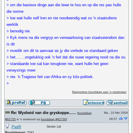
> om die basiese dinge aan die lewe te hou en op die res pas hulle
die norme
> toe wat hulle self ken en nie noodwendig wat so 'n staatsdiens
werklik
> benodig nie.
> Kyk mens na die vergryp en verwaarlosing van staatseiendom dan
is dit
> moeilik om dit te aanvaar as jy die verlede se standaard geken
> het........ongelukkig ook 'n feit dat die nuwe regering nooit na die ou
> standaarde toe sal kan terugkeer nie, want hulle het geen
verwysings meer
> nie. 'n Tragiese feit van Afrika en sy kits-politiek.
>
Rapporteer boodskap aan 'n moderator
Re: Wysheid van die gryskoppe......
Ma., 10 Mei 2004
[
boodskap
09:57
#92735
is 'n antwoord op
boodskap #92730
]
PietR
Senior Lid
Boodskappe:
3341