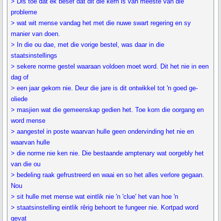
> Dis toe dat ek besef dat dit die kern is van meeste van die
probleme
> wat wit mense vandag het met die nuwe swart regering en sy
manier van doen.
> In die ou dae, met die vorige bestel, was daar in die
staatsinstellings
> sekere norme gestel waaraan voldoen moet word. Dit het nie in een
dag of
> een jaar gekom nie. Deur die jare is dit ontwikkel tot 'n goed ge-
oliede
> masjien wat die gemeenskap gedien het. Toe kom die oorgang en
word mense
> aangestel in poste waarvan hulle geen ondervinding het nie en
waarvan hulle
> die norme nie ken nie. Die bestaande amptenary wat oorgebly het
van die ou
> bedeling raak gefrustreerd en waai en so het alles verlore gegaan.
Nou
> sit hulle met mense wat eintlik nie 'n 'clue' het van hoe 'n
> staatsinstelling eintlik rêrig behoort te fungeer nie. Kortpad word
gevat