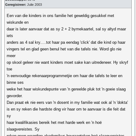
Geregistreer:
Julie 2003
Een van die kinders in ons familie het geweldig gesukkel met
wiskunde en
daar is later aanvaar dat as sy 2 + 2 bymekaartel, sal sy altyd maar
iets
anders as 4 sal kry.....tot haar pa eendag 'click' dat die kind op haar
vingers tel en glad geen benul het van die tafels nie. Word glo nie
meer
op skool geleer nie want kinders moet sake kan uitredeneer. Hy skryf
toe
'n eenvoudige rekenaarprogrammetjie om haar die tafels te leer en
binne ses
weke het haar wiskundepunte van 'n gereelde pluk tot 'n goeie slaag
gevorder.
Dan praat ek nie eers van 'n dosent in my familie wat ook al 'n 'dokta'
is en sy reken die hardste ding vir haar om te aanvaar is die feit dat
sy
haar kwalifikasies bereik het met harde werk en 'n hoë
slaagvereistes. Sy
reken geen waardige akedemikus bevraagteken hoë slaagvereistes