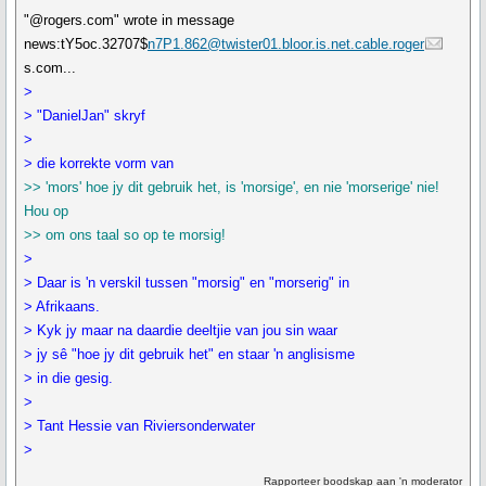
"@rogers.com" wrote in message
news:tY5oc.32707$
n7P1.862@twister01.bloor.is.net.cable.roger
s.com...
>
> "DanielJan" skryf
>
> die korrekte vorm van
>> 'mors' hoe jy dit gebruik het, is 'morsige', en nie 'morserige' nie!
Hou op
>> om ons taal so op te morsig!
>
> Daar is 'n verskil tussen "morsig" en "morserig" in
> Afrikaans.
> Kyk jy maar na daardie deeltjie van jou sin waar
> jy sê "hoe jy dit gebruik het" en staar 'n anglisisme
> in die gesig.
>
> Tant Hessie van Riviersonderwater
>
Rapporteer boodskap aan 'n moderator