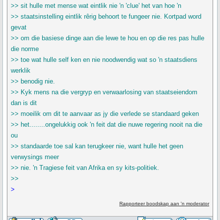
>> sit hulle met mense wat eintlik nie 'n 'clue' het van hoe 'n
>> staatsinstelling eintlik rêrig behoort te fungeer nie. Kortpad word
gevat
>> om die basiese dinge aan die lewe te hou en op die res pas hulle
die norme
>> toe wat hulle self ken en nie noodwendig wat so 'n staatsdiens
werklik
>> benodig nie.
>> Kyk mens na die vergryp en verwaarlosing van staatseiendom
dan is dit
>> moeilik om dit te aanvaar as jy die verlede se standaard geken
>> het........ongelukkig ook 'n feit dat die nuwe regering nooit na die
ou
>> standaarde toe sal kan terugkeer nie, want hulle het geen
verwysings meer
>> nie. 'n Tragiese feit van Afrika en sy kits-politiek.
>>
>
Rapporteer boodskap aan 'n moderator