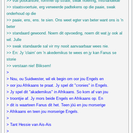
>> vuil poskantore, rommel op strate, swak riolering, mishandelde
>> staatsvoertuie, erg verweerde padtekens op die paaie, swak
onderhoud op die
>> paaie, ens, ens. te sien. Ons weet egter van beter want ons is 'n
beter
>> standaard gewoond. Noem dit opvoeding, noem dit wat jy ook al
wil. Julle
>> swak standaarde sal vir my nooit aanvaarbaar wees nie.
>> En: Jy 'claim' om 'n akedemikus te wees en jy kan Fanus se
storie
>> verstaan nie! Bliksem!
>
> Nou, ou Suidwester, wil ek begin om oor jou Engels en
> oor jou Afrikaans te praat. Jy spel dit "cronies" in Engels.
> Jy spel dit "akademikus" in Afrikaans. So kom af van jou
> troontjie af. Jy mors beide Engels en Afrikaans op. En
> dit is waarteen Fanus dit het. Teen jóú en jou morserige
> Afrikaans en teen jou morserige Engels.
>
> Tant Hessie van Ais-Ais
>