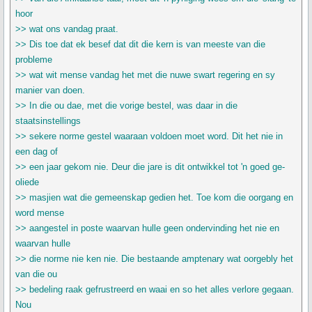
hoor
>> wat ons vandag praat.
>> Dis toe dat ek besef dat dit die kern is van meeste van die
probleme
>> wat wit mense vandag het met die nuwe swart regering en sy
manier van doen.
>> In die ou dae, met die vorige bestel, was daar in die
staatsinstellings
>> sekere norme gestel waaraan voldoen moet word. Dit het nie in
een dag of
>> een jaar gekom nie. Deur die jare is dit ontwikkel tot 'n goed ge-
oliede
>> masjien wat die gemeenskap gedien het. Toe kom die oorgang en
word mense
>> aangestel in poste waarvan hulle geen ondervinding het nie en
waarvan hulle
>> die norme nie ken nie. Die bestaande amptenary wat oorgebly het
van die ou
>> bedeling raak gefrustreerd en waai en so het alles verlore gegaan.
Nou