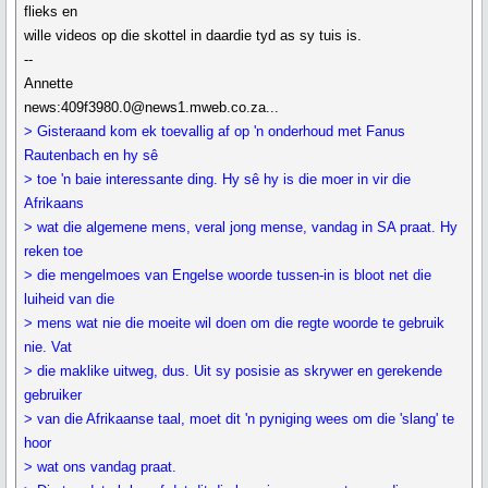
flieks en
wille videos op die skottel in daardie tyd as sy tuis is.
--
Annette
news:409f3980.0@news1.mweb.co.za...
> Gisteraand kom ek toevallig af op 'n onderhoud met Fanus
Rautenbach en hy sê
> toe 'n baie interessante ding. Hy sê hy is die moer in vir die
Afrikaans
> wat die algemene mens, veral jong mense, vandag in SA praat. Hy
reken toe
> die mengelmoes van Engelse woorde tussen-in is bloot net die
luiheid van die
> mens wat nie die moeite wil doen om die regte woorde te gebruik
nie. Vat
> die maklike uitweg, dus. Uit sy posisie as skrywer en gerekende
gebruiker
> van die Afrikaanse taal, moet dit 'n pyniging wees om die 'slang' te
hoor
> wat ons vandag praat.