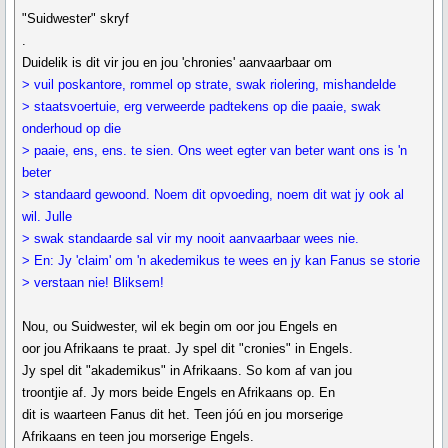
"Suidwester" skryf
.
Duidelik is dit vir jou en jou 'chronies' aanvaarbaar om
> vuil poskantore, rommel op strate, swak riolering, mishandelde
> staatsvoertuie, erg verweerde padtekens op die paaie, swak
onderhoud op die
> paaie, ens, ens. te sien. Ons weet egter van beter want ons is 'n
beter
> standaard gewoond. Noem dit opvoeding, noem dit wat jy ook al
wil. Julle
> swak standaarde sal vir my nooit aanvaarbaar wees nie.
> En: Jy 'claim' om 'n akedemikus te wees en jy kan Fanus se storie
> verstaan nie! Bliksem!
Nou, ou Suidwester, wil ek begin om oor jou Engels en
oor jou Afrikaans te praat. Jy spel dit "cronies" in Engels.
Jy spel dit "akademikus" in Afrikaans. So kom af van jou
troontjie af. Jy mors beide Engels en Afrikaans op. En
dit is waarteen Fanus dit het. Teen jóú en jou morserige
Afrikaans en teen jou morserige Engels.