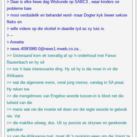
> Daar is elke liewe dag Wiskunde op SABC3 , waar kinders se
probleme baie
> mooi verduidelik en behandel word- maar Dogter kyk liewer seksie
flieks en
> wille videos op die skottel in daardie tyd as sy tuis is.
> --
> Annette
> news:409f3980.0@news1.mweb.co.za...
>> Gisteraand kom ek toevallig af op 'n onderhoud met Fanus
Rautenbach en hy sê
>> toe 'n baie interessante ding. Hy sê hy is die moer in vir die
Afrikaans
>> wat die algemene mens, veral jong mense, vandag in SA praat.
Hy reken toe
>> die mengelmoes van Engelse woorde tussen-in is bloot net die
luiheid van die
>> mens wat nie die moeite wil doen om die regte woorde te gebruik
nie. Vat
>> die maklike uitweg, dus. Uit sy posisie as skrywer en gerekende
gebruiker
>> van die Afrikaanse taal, moet dit 'n pyniging wees om die 'slang' te