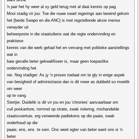
'n jaar het hy weer al sy geld terug met al daai kennis op pag.
Mooi stadig vir jou: Toe die nuwe swart regerings aan bewind gekom
het [beide Swapo en die ANC] is met regstellende aksie mense
verwyder uit
beheerposte in die staatsdiens wat die regte ondervinding en
praktiese
kennis van die werk gehad het en vervang met politieke aanstellings
wat in
baie gevalle beter gekwalifiseer is, maar geen toepaslike
ondervinding het
nie. Nog stadiger: As jy 'n proses toelaat om te gly in enige aspek
van besigheid of administrasie dan is dit meer as dubbeld so moeilik
om weer
op te vang.
Stertjie: Duidelik is dit vir jou en jou 'chronies' aanvaarbaar om
vuil poskantore, rommel op strate, swak riolering, mishandelde
staatsvoertuie, erg verweerde padtekens op die paaie, swak
onderhoud op die
paaie, ens, ens. te sien. Ons weet egter van beter want ons is 'n
beter