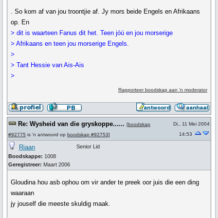
. So kom af van jou troontjie af. Jy mors beide Engels en Afrikaans
op. En
> dit is waarteen Fanus dit het. Teen jóú en jou morserige
> Afrikaans en teen jou morserige Engels.
>
> Tant Hessie van Ais-Ais
>
Rapporteer boodskap aan 'n moderator
Re: Wysheid van die gryskoppe......
Di., 11 Mei 2004
[
boodskap
14:53
#92775
is 'n antwoord op
boodskap #92753
]
Riaan
Senior Lid
Boodskappe:
1008
Geregistreer:
Maart 2006
Gloudina hou asb ophou om vir ander te preek oor juis die een ding
waaraan
jy jouself die meeste skuldig maak.