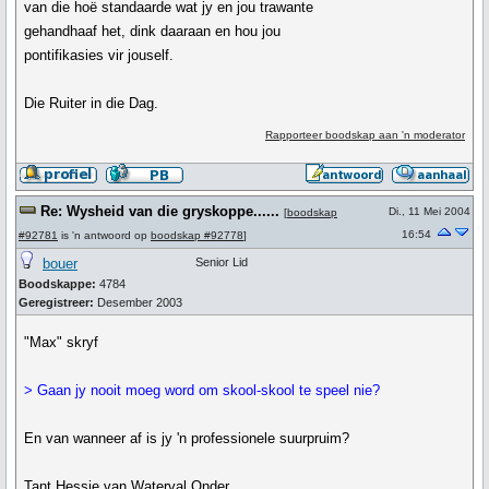
van die hoë standaarde wat jy en jou trawante
gehandhaaf het, dink daaraan en hou jou
pontifikasies vir jouself.
Die Ruiter in die Dag.
Rapporteer boodskap aan 'n moderator
Re: Wysheid van die gryskoppe......
Di., 11 Mei 2004
[
boodskap
16:54
#92781
is 'n antwoord op
boodskap #92778
]
bouer
Senior Lid
Boodskappe:
4784
Geregistreer:
Desember 2003
"Max" skryf
> Gaan jy nooit moeg word om skool-skool te speel nie?
En van wanneer af is jy 'n professionele suurpruim?
Tant Hessie van Waterval Onder