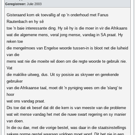
Geregistreer:
Julie 2003
Gisteraand kom ek toevallig af op 'n onderhoud met Fanus
Rautenbach en hy sê
toe 'n baie interessante ding. Hy sê hy is die moer in vir die Afrikaans
wat die algemene mens, veral jong mense, vandag in SA praat. Hy
reken toe
die mengelmoes van Engelse woorde tussen-in is bloot net die luiheid
van die
mens wat nie die moeite wil doen om die regte woorde te gebruik nie.
Vat
die maklike uitweg, dus. Uit sy posisie as skrywer en gerekende
gebruiker
van die Afrikaanse taal, moet dit 'n pyniging wees om die 'slang' te
hoor
wat ons vandag praat.
Dis toe dat ek besef dat dit die kern is van meeste van die probleme
wat wit mense vandag het met die nuwe swart regering en sy manier
van doen.
In die ou dae, met die vorige bestel, was daar in die staatsinstellings
sekere norme gestel waaraan voldoen moet word. Dit het nie in een