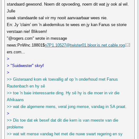
standaard gewoond. Noem dit opvoeding, noem dit wat jy ook al wil.
Julle
swak standaarde sal vir my nooit aanvaarbaar wees nie.
En: Jy 'claim' om 'n akedemikus te wees en jy kan Fanus se storie
verstaan nie! Bliksem!
"@rogers.com" wrote in message
news:PnWnc.18801$
n7P1.10527@twister01.bloor.is.net.cable.rog
ers.com...
>
> "Suidwester" skryf
>
>> Gisteraand kom ek toevallig af op 'n onderhoud met Fanus
Rautenbach en hy sê
>> toe 'n baie interessante ding. Hy sê hy is die moer in vir die
Afrikaans
>> wat die algemene mens, veral jong mense, vandag in SA praat.
>
>> Dis toe dat ek besef dat dit die kern is van meeste van die
probleme
>> wat wit mense vandag het met die nuwe swart regering en sy