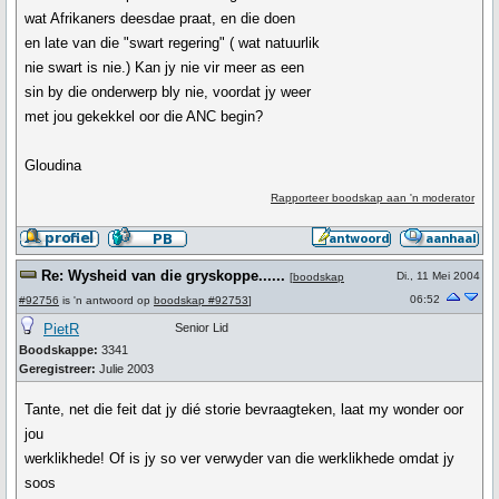
wat Afrikaners deesdae praat, en die doen
en late van die "swart regering" ( wat natuurlik
nie swart is nie.) Kan jy nie vir meer as een
sin by die onderwerp bly nie, voordat jy weer
met jou gekekkel oor die ANC begin?
Gloudina
Rapporteer boodskap aan 'n moderator
Re: Wysheid van die gryskoppe......
Di., 11 Mei 2004
[
boodskap
06:52
#92756
is 'n antwoord op
boodskap #92753
]
PietR
Senior Lid
Boodskappe:
3341
Geregistreer:
Julie 2003
Tante, net die feit dat jy dié storie bevraagteken, laat my wonder oor
jou
werklikhede! Of is jy so ver verwyder van die werklikhede omdat jy
soos