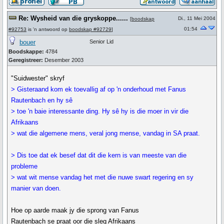
Re: Wysheid van die gryskoppe......
Di., 11 Mei 2004
[
boodskap
01:54
#92753
is 'n antwoord op
boodskap #92729
]
bouer
Senior Lid
Boodskappe:
4784
Geregistreer:
Desember 2003
"Suidwester" skryf
> Gisteraand kom ek toevallig af op 'n onderhoud met Fanus
Rautenbach en hy sê
> toe 'n baie interessante ding. Hy sê hy is die moer in vir die
Afrikaans
> wat die algemene mens, veral jong mense, vandag in SA praat.
> Dis toe dat ek besef dat dit die kern is van meeste van die
probleme
> wat wit mense vandag het met die nuwe swart regering en sy
manier van doen.
Hoe op aarde maak jy die sprong van Fanus
Rautenbach se praat oor die sleg Afrikaans