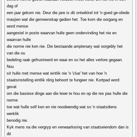
dag of
een jaar gekom nie. Deur die jare is dit ontwikkel tot 'n goed ge-oliede
masjien wat die gemeenskap gedien het. Toe kom die oorgang en
word mense
aangestel in poste waarvan hulle geen ondervinding het nie en
waarvan hulle
die norme nie ken nie. Die bestaande amptenary wat oorgebly het
van die ou
bedeling raak gefrustreerd en waai en so het alles verlore gegaan.
Nou
sit hulle met mense wat eintlik nie 'n 'clue' het van hoe 'n
staatsinstelling eintlik rêrig behoort te fungeer nie. Kortpad word
gevat
om die basiese dinge aan die lewe te hou en op die res pas hulle die
norme
toe wat hulle self ken en nie noodwendig wat so 'n staatsdiens
werklik
benodig nie.
Kyk mens na die vergryp en verwaarlosing van staatseiendom dan is
dit