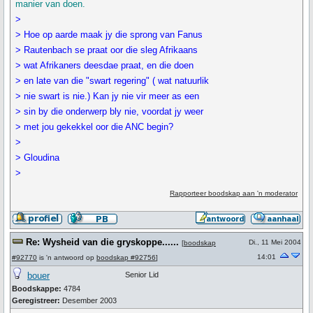
manier van doen.
>
> Hoe op aarde maak jy die sprong van Fanus
> Rautenbach se praat oor die sleg Afrikaans
> wat Afrikaners deesdae praat, en die doen
> en late van die "swart regering" ( wat natuurlik
> nie swart is nie.) Kan jy nie vir meer as een
> sin by die onderwerp bly nie, voordat jy weer
> met jou gekekkel oor die ANC begin?
>
> Gloudina
>
Rapporteer boodskap aan 'n moderator
Re: Wysheid van die gryskoppe......
Di., 11 Mei 2004
[
boodskap
14:01
#92770
is 'n antwoord op
boodskap #92756
]
bouer
Senior Lid
Boodskappe:
4784
Geregistreer:
Desember 2003