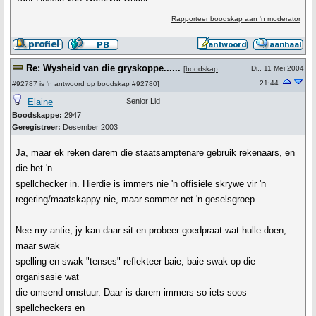
Rapporteer boodskap aan 'n moderator
Re: Wysheid van die gryskoppe......
Di., 11 Mei 2004
[
boodskap
21:44
#92787
is 'n antwoord op
boodskap #92780
]
Elaine
Senior Lid
Boodskappe:
2947
Geregistreer:
Desember 2003
Ja, maar ek reken darem die staatsamptenare gebruik rekenaars, en
die het 'n
spellchecker in. Hierdie is immers nie 'n offisiële skrywe vir 'n
regering/maatskappy nie, maar sommer net 'n geselsgroep.
Nee my antie, jy kan daar sit en probeer goedpraat wat hulle doen,
maar swak
spelling en swak "tenses" reflekteer baie, baie swak op die
organisasie wat
die omsend omstuur. Daar is darem immers so iets soos
spellcheckers en