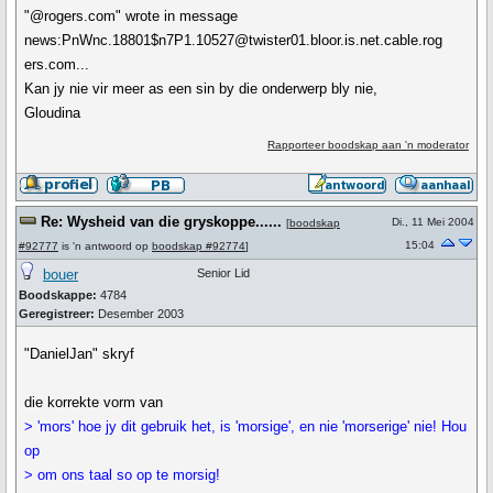
"@rogers.com" wrote in message
news:PnWnc.18801$n7P1.10527@twister01.bloor.is.net.cable.rog
ers.com...
Kan jy nie vir meer as een sin by die onderwerp bly nie,
Gloudina
Rapporteer boodskap aan 'n moderator
Re: Wysheid van die gryskoppe......
Di., 11 Mei 2004
[
boodskap
15:04
#92777
is 'n antwoord op
boodskap #92774
]
bouer
Senior Lid
Boodskappe:
4784
Geregistreer:
Desember 2003
"DanielJan" skryf
die korrekte vorm van
> 'mors' hoe jy dit gebruik het, is 'morsige', en nie 'morserige' nie! Hou
op
> om ons taal so op te morsig!