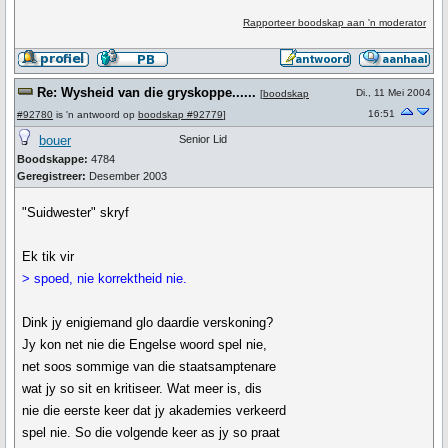
Rapporteer boodskap aan 'n moderator
Re: Wysheid van die gryskoppe......
Di., 11 Mei 2004
[
boodskap
16:51
#92780
is 'n antwoord op
boodskap #92779
]
bouer
Senior Lid
Boodskappe:
4784
Geregistreer:
Desember 2003
"Suidwester" skryf
Ek tik vir
> spoed, nie korrektheid nie.
Dink jy enigiemand glo daardie verskoning?
Jy kon net nie die Engelse woord spel nie,
net soos sommige van die staatsamptenare
wat jy so sit en kritiseer. Wat meer is, dis
nie die eerste keer dat jy akademies verkeerd
spel nie. So die volgende keer as jy so praat