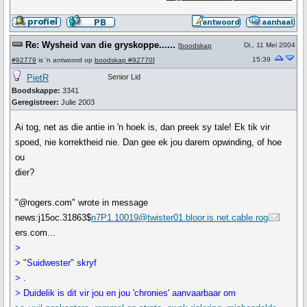
Re: Wysheid van die gryskoppe......
Di., 11 Mei 2004
[
boodskap
15:39
#92779
is 'n antwoord op
boodskap #92770
]
PietR
Senior Lid
Boodskappe:
3341
Geregistreer:
Julie 2003
Ai tog, net as die antie in 'n hoek is, dan preek sy tale! Ek tik vir
spoed, nie korrektheid nie. Dan gee ek jou darem opwinding, of hoe
ou
dier?
"@rogers.com" wrote in message
news:j15oc.31863$
n7P1.10019@twister01.bloor.is.net.cable.rog
ers.com...
>
> "Suidwester" skryf
> .
> Duidelik is dit vir jou en jou 'chronies' aanvaarbaar om