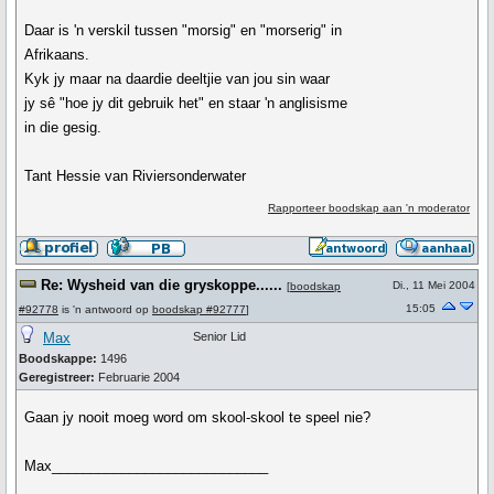
Daar is 'n verskil tussen "morsig" en "morserig" in
Afrikaans.
Kyk jy maar na daardie deeltjie van jou sin waar
jy sê "hoe jy dit gebruik het" en staar 'n anglisisme
in die gesig.
Tant Hessie van Riviersonderwater
Rapporteer boodskap aan 'n moderator
Re: Wysheid van die gryskoppe......
Di., 11 Mei 2004
[
boodskap
15:05
#92778
is 'n antwoord op
boodskap #92777
]
Max
Senior Lid
Boodskappe:
1496
Geregistreer:
Februarie 2004
Gaan jy nooit moeg word om skool-skool te speel nie?
Max____________________________