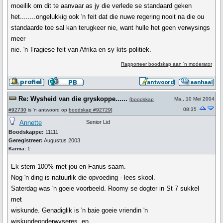
moeilik om dit te aanvaar as jy die verlede se standaard geken
het........ongelukkig ook 'n feit dat die nuwe regering nooit na die ou
standaarde toe sal kan terugkeer nie, want hulle het geen verwysings
meer
nie. 'n Tragiese feit van Afrika en sy kits-politiek.
Rapporteer boodskap aan 'n moderator
Re: Wysheid van die gryskoppe......
Ma., 10 Mei 2004
[
boodskap
08:35
#92730
is 'n antwoord op
boodskap #92729
]
Annette
Senior Lid
Boodskappe:
11111
Geregistreer:
Augustus 2003
Karma:
1
Ek stem 100% met jou en Fanus saam.
Nog 'n ding is natuurlik die opvoeding - lees skool.
Saterdag was 'n goeie voorbeeld. Roomy se dogter in St 7 sukkel
met
wiskunde. Genadiglik is 'n baie goeie vriendin 'n
wiskundeonderwyseres, en