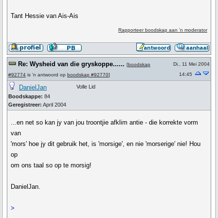
Tant Hessie van Ais-Ais
Rapporteer boodskap aan 'n moderator
Re: Wysheid van die gryskoppe......
Di., 11 Mei 2004
[
boodskap
14:45
#92774
is 'n antwoord op
boodskap #92770
]
DanielJan
Volle Lid
Boodskappe:
84
Geregistreer:
April 2004
...en net so kan jy van jou troontjie afklim antie - die korrekte vorm
van
'mors' hoe jy dit gebruik het, is 'morsige', en nie 'morserige' nie! Hou
op
om ons taal so op te morsig!
DanielJan.
>