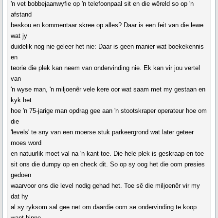
'n vet bobbejaanwyfie op 'n telefoonpaal sit en die wêreld so op 'n
afstand
beskou en kommentaar skree op alles? Daar is een feit van die lewe
wat jy
duidelik nog nie geleer het nie: Daar is geen manier wat boekekennis
en
teorie die plek kan neem van ondervinding nie. Ek kan vir jou vertel
van
'n wyse man, 'n miljoenêr vele kere oor wat saam met my gestaan en
kyk het
hoe 'n 75-jarige man opdrag gee aan 'n stootskraper operateur hoe om
die
'levels' te sny van een moerse stuk parkeergrond wat later geteer
moes word
en natuurlik moet val na 'n kant toe. Die hele plek is geskraap en toe
sit ons die dumpy op en check dit. So op sy oog het die oom presies
gedoen
waarvoor ons die level nodig gehad het. Toe sê die miljoenêr vir my
dat hy
al sy ryksom sal gee net om daardie oom se ondervinding te koop
want binne