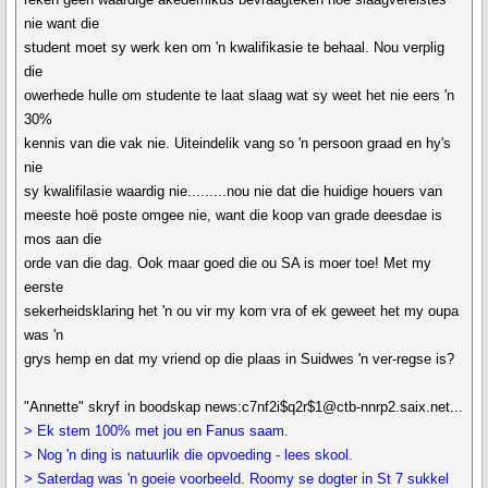
nie want die
student moet sy werk ken om 'n kwalifikasie te behaal. Nou verplig
die
owerhede hulle om studente te laat slaag wat sy weet het nie eers 'n
30%
kennis van die vak nie. Uiteindelik vang so 'n persoon graad en hy's
nie
sy kwalifilasie waardig nie.........nou nie dat die huidige houers van
meeste hoë poste omgee nie, want die koop van grade deesdae is
mos aan die
orde van die dag. Ook maar goed die ou SA is moer toe! Met my
eerste
sekerheidsklaring het 'n ou vir my kom vra of ek geweet het my oupa
was 'n
grys hemp en dat my vriend op die plaas in Suidwes 'n ver-regse is?
"Annette" skryf in boodskap news:c7nf2i$q2r$1@ctb-nnrp2.saix.net...
> Ek stem 100% met jou en Fanus saam.
> Nog 'n ding is natuurlik die opvoeding - lees skool.
> Saterdag was 'n goeie voorbeeld. Roomy se dogter in St 7 sukkel