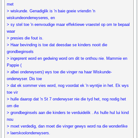
met
> wiskunde. Genadiglik is 'n baie goeie vriendin 'n
wiskundeonderwyseres, en
> sy stel toe 'n eenvoudige maar effektiewe vraestel op om te bepaal
waar
> presies die fout is.
> Haar bevinding is toe dat deesdae se kinders nooit die
grondbeginsels
> ingeprent word en gedwing word om dit te onthou nie. Mammie en
Pappie (
> albei onderwysers) wys toe die vinger na haar Wiskunde-
onderwyser. Dis toe
> dat ek sommer vies word, nog voordat ek 'n wyntjie in het. Ek wys
toe vir
> hulle daarop dat 'n St 7 onderwyser nie die tyd het, nog nodig het
om die
> grondbeginsels aan die kinders te verduidelik . As hulle hul lui kind
nou
> moet verdedig, dan moet die vinger gewys word na die wonderlike
> laerskoolonderwysers.