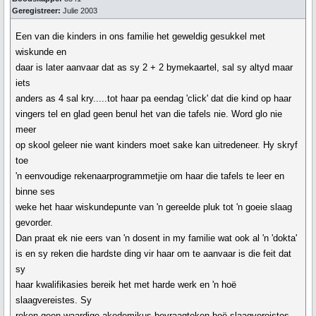
Geregistreer:
Julie 2003
Een van die kinders in ons familie het geweldig gesukkel met
wiskunde en
daar is later aanvaar dat as sy 2 + 2 bymekaartel, sal sy altyd maar
iets
anders as 4 sal kry.....tot haar pa eendag 'click' dat die kind op haar
vingers tel en glad geen benul het van die tafels nie. Word glo nie
meer
op skool geleer nie want kinders moet sake kan uitredeneer. Hy skryf
toe
'n eenvoudige rekenaarprogrammetjie om haar die tafels te leer en
binne ses
weke het haar wiskundepunte van 'n gereelde pluk tot 'n goeie slaag
gevorder.
Dan praat ek nie eers van 'n dosent in my familie wat ook al 'n 'dokta'
is en sy reken die hardste ding vir haar om te aanvaar is die feit dat
sy
haar kwalifikasies bereik het met harde werk en 'n hoë
slaagvereistes. Sy
reken geen waardige akedemikus bevraagteken hoë slaagvereistes