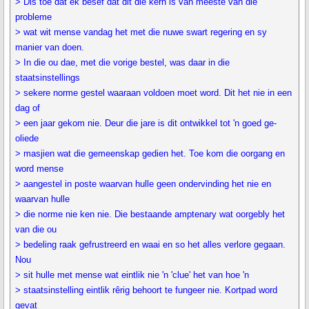
> Dis toe dat ek besef dat dit die kern is van meeste van die
probleme
> wat wit mense vandag het met die nuwe swart regering en sy
manier van doen.
> In die ou dae, met die vorige bestel, was daar in die
staatsinstellings
> sekere norme gestel waaraan voldoen moet word. Dit het nie in een
dag of
> een jaar gekom nie. Deur die jare is dit ontwikkel tot 'n goed ge-
oliede
> masjien wat die gemeenskap gedien het. Toe kom die oorgang en
word mense
> aangestel in poste waarvan hulle geen ondervinding het nie en
waarvan hulle
> die norme nie ken nie. Die bestaande amptenary wat oorgebly het
van die ou
> bedeling raak gefrustreerd en waai en so het alles verlore gegaan.
Nou
> sit hulle met mense wat eintlik nie 'n 'clue' het van hoe 'n
> staatsinstelling eintlik rêrig behoort te fungeer nie. Kortpad word
gevat