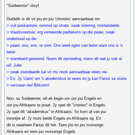
"Suidwester" skryf
.
Duidelik is dit vir jou en jou 'chronies' aanvaarbaar om
> vuil poskantore, rommel op strate, swak riolering, mishandelde
> staatsvoertuie, erg verweerde padtekens op die paaie, swak
onderhoud op die
> paaie, ens, ens. te sien. Ons weet egter van beter want ons is 'n
beter
> standaard gewoond. Noem dit opvoeding, noem dit wat jy ook al
wil. Julle
> swak standaarde sal vir my nooit aanvaarbaar wees nie.
> En: Jy 'claim' om 'n akedemikus te wees en jy kan Fanus se storie
> verstaan nie! Bliksem!
Nou, ou Suidwester, wil ek begin om oor jou Engels en
oor jou Afrikaans te praat. Jy spel dit "cronies" in Engels.
Jy spel dit "akademikus" in Afrikaans. So kom af van jou
troontjie af. Jy mors beide Engels en Afrikaans op. En
dit is waarteen Fanus dit het. Teen jóú en jou morserige
Afrikaans en teen jou morserige Engels.