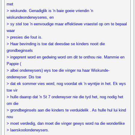
met
> wiskunde. Genadiglik is 'n baie goeie vriendin 'n
wiskundeonderwyseres, en
> sy stel toe 'n eenvoudige maar effektiewe vraestel op om te bepaal
waar
> presies die fout is.
> Haar bevinding is toe dat deesdae se kinders nooit die
grondbeginsels
> ingeprent word en gedwing word om dit te onthou nie. Mammie en
Pappie (
> albei onderwysers) wys toe die vinger na haar Wiskunde-
onderwyser. Dis toe
> dat ek sommer vies word, nog voordat ek 'n wyntjie in het. Ek wys
toe vir
> hulle daarop dat 'n St 7 onderwyser nie die tyd het, nog nodig het
om die
> grondbeginsels aan die kinders te verduidelik . As hulle hul lui kind
nou
> moet verdedig, dan moet die vinger gewys word na die wonderlike
> laerskoolonderwysers.