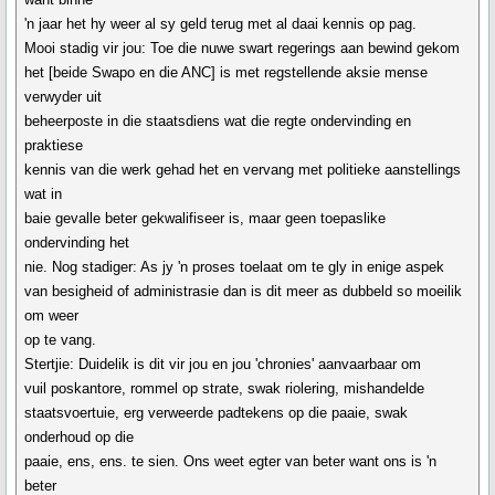
'n jaar het hy weer al sy geld terug met al daai kennis op pag.
Mooi stadig vir jou: Toe die nuwe swart regerings aan bewind gekom
het [beide Swapo en die ANC] is met regstellende aksie mense
verwyder uit
beheerposte in die staatsdiens wat die regte ondervinding en
praktiese
kennis van die werk gehad het en vervang met politieke aanstellings
wat in
baie gevalle beter gekwalifiseer is, maar geen toepaslike
ondervinding het
nie. Nog stadiger: As jy 'n proses toelaat om te gly in enige aspek
van besigheid of administrasie dan is dit meer as dubbeld so moeilik
om weer
op te vang.
Stertjie: Duidelik is dit vir jou en jou 'chronies' aanvaarbaar om
vuil poskantore, rommel op strate, swak riolering, mishandelde
staatsvoertuie, erg verweerde padtekens op die paaie, swak
onderhoud op die
paaie, ens, ens. te sien. Ons weet egter van beter want ons is 'n
beter