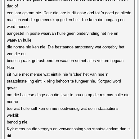
dag of
een jaar gekom nie. Deur die jare is dit ontwikkel tot 'n goed ge-oliede
masjien wat die gemeenskap gedien het. Toe kom die oorgang en
word mense
aangestel in poste waarvan hulle geen ondervinding het nie en
waarvan hulle
die norme nie ken nie. Die bestaande amptenary wat oorgebly het
van die ou
bedeling raak gefrustreerd en waai en so het alles verlore gegaan.
Nou
sit hulle met mense wat eintlik nie 'n 'clue' het van hoe 'n
staatsinstelling eintlik rêrig behoort te fungeer nie. Kortpad word
gevat
om die basiese dinge aan die lewe te hou en op die res pas hulle die
norme
toe wat hulle self ken en nie noodwendig wat so 'n staatsdiens
werklik
benodig nie.
Kyk mens na die vergryp en verwaarlosing van staatseiendom dan is
dit