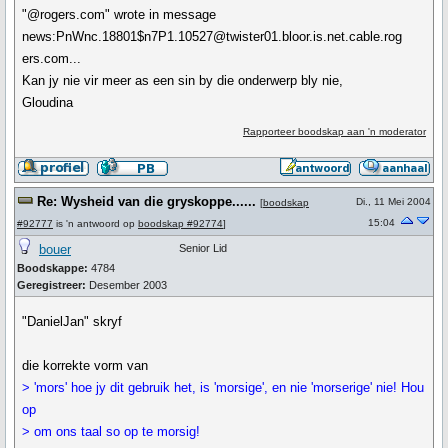
"@rogers.com" wrote in message
news:PnWnc.18801$n7P1.10527@twister01.bloor.is.net.cable.rog
ers.com...
Kan jy nie vir meer as een sin by die onderwerp bly nie,
Gloudina
Rapporteer boodskap aan 'n moderator
Re: Wysheid van die gryskoppe......
Di., 11 Mei 2004
[
boodskap
15:04
#92777
is 'n antwoord op
boodskap #92774
]
bouer
Senior Lid
Boodskappe:
4784
Geregistreer:
Desember 2003
"DanielJan" skryf
die korrekte vorm van
> 'mors' hoe jy dit gebruik het, is 'morsige', en nie 'morserige' nie! Hou
op
> om ons taal so op te morsig!