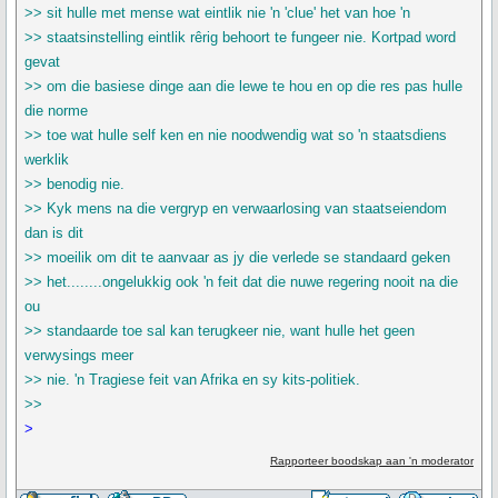
>> sit hulle met mense wat eintlik nie 'n 'clue' het van hoe 'n
>> staatsinstelling eintlik rêrig behoort te fungeer nie. Kortpad word
gevat
>> om die basiese dinge aan die lewe te hou en op die res pas hulle
die norme
>> toe wat hulle self ken en nie noodwendig wat so 'n staatsdiens
werklik
>> benodig nie.
>> Kyk mens na die vergryp en verwaarlosing van staatseiendom
dan is dit
>> moeilik om dit te aanvaar as jy die verlede se standaard geken
>> het........ongelukkig ook 'n feit dat die nuwe regering nooit na die
ou
>> standaarde toe sal kan terugkeer nie, want hulle het geen
verwysings meer
>> nie. 'n Tragiese feit van Afrika en sy kits-politiek.
>>
>
Rapporteer boodskap aan 'n moderator