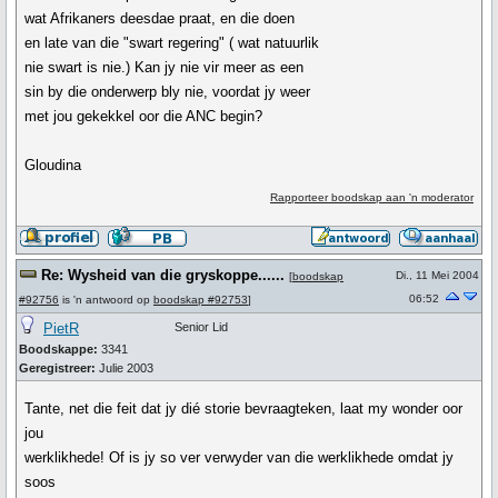
wat Afrikaners deesdae praat, en die doen
en late van die "swart regering" ( wat natuurlik
nie swart is nie.) Kan jy nie vir meer as een
sin by die onderwerp bly nie, voordat jy weer
met jou gekekkel oor die ANC begin?
Gloudina
Rapporteer boodskap aan 'n moderator
Re: Wysheid van die gryskoppe......
Di., 11 Mei 2004
[
boodskap
06:52
#92756
is 'n antwoord op
boodskap #92753
]
PietR
Senior Lid
Boodskappe:
3341
Geregistreer:
Julie 2003
Tante, net die feit dat jy dié storie bevraagteken, laat my wonder oor
jou
werklikhede! Of is jy so ver verwyder van die werklikhede omdat jy
soos