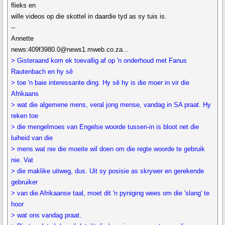
flieks en
wille videos op die skottel in daardie tyd as sy tuis is.
--
Annette
news:409f3980.0@news1.mweb.co.za...
> Gisteraand kom ek toevallig af op 'n onderhoud met Fanus
Rautenbach en hy sê
> toe 'n baie interessante ding. Hy sê hy is die moer in vir die
Afrikaans
> wat die algemene mens, veral jong mense, vandag in SA praat. Hy
reken toe
> die mengelmoes van Engelse woorde tussen-in is bloot net die
luiheid van die
> mens wat nie die moeite wil doen om die regte woorde te gebruik
nie. Vat
> die maklike uitweg, dus. Uit sy posisie as skrywer en gerekende
gebruiker
> van die Afrikaanse taal, moet dit 'n pyniging wees om die 'slang' te
hoor
> wat ons vandag praat.