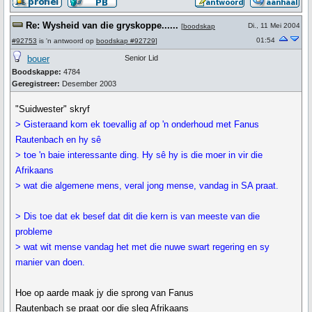
Re: Wysheid van die gryskoppe......
Di., 11 Mei 2004
[
boodskap
01:54
#92753
is 'n antwoord op
boodskap #92729
]
bouer
Senior Lid
Boodskappe:
4784
Geregistreer:
Desember 2003
"Suidwester" skryf
> Gisteraand kom ek toevallig af op 'n onderhoud met Fanus
Rautenbach en hy sê
> toe 'n baie interessante ding. Hy sê hy is die moer in vir die
Afrikaans
> wat die algemene mens, veral jong mense, vandag in SA praat.
> Dis toe dat ek besef dat dit die kern is van meeste van die
probleme
> wat wit mense vandag het met die nuwe swart regering en sy
manier van doen.
Hoe op aarde maak jy die sprong van Fanus
Rautenbach se praat oor die sleg Afrikaans