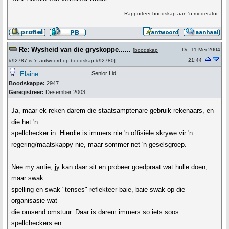
Rapporteer boodskap aan 'n moderator
Re: Wysheid van die gryskoppe......
Di., 11 Mei 2004
[
boodskap
21:44
#92787
is 'n antwoord op
boodskap #92780
]
Elaine
Senior Lid
Boodskappe:
2947
Geregistreer:
Desember 2003
Ja, maar ek reken darem die staatsamptenare gebruik rekenaars, en
die het 'n
spellchecker in. Hierdie is immers nie 'n offisiële skrywe vir 'n
regering/maatskappy nie, maar sommer net 'n geselsgroep.
Nee my antie, jy kan daar sit en probeer goedpraat wat hulle doen,
maar swak
spelling en swak "tenses" reflekteer baie, baie swak op die
organisasie wat
die omsend omstuur. Daar is darem immers so iets soos
spellcheckers en