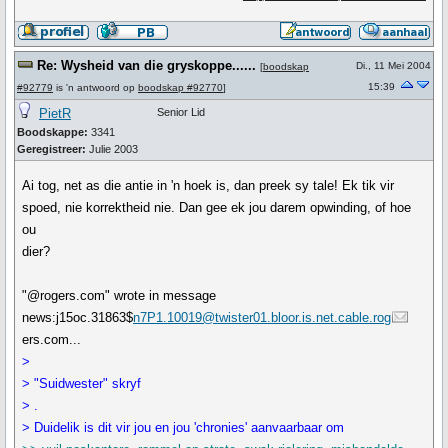
Re: Wysheid van die gryskoppe......
Di., 11 Mei 2004
[
boodskap
15:39
#92779
is 'n antwoord op
boodskap #92770
]
PietR
Senior Lid
Boodskappe:
3341
Geregistreer:
Julie 2003
Ai tog, net as die antie in 'n hoek is, dan preek sy tale! Ek tik vir
spoed, nie korrektheid nie. Dan gee ek jou darem opwinding, of hoe
ou
dier?
"@rogers.com" wrote in message
news:j15oc.31863$
n7P1.10019@twister01.bloor.is.net.cable.rog
ers.com...
>
> "Suidwester" skryf
> .
> Duidelik is dit vir jou en jou 'chronies' aanvaarbaar om