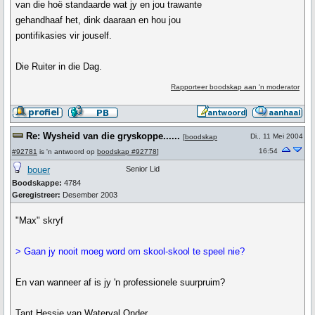
van die hoë standaarde wat jy en jou trawante
gehandhaaf het, dink daaraan en hou jou
pontifikasies vir jouself.
Die Ruiter in die Dag.
Rapporteer boodskap aan 'n moderator
Re: Wysheid van die gryskoppe......
Di., 11 Mei 2004
[
boodskap
16:54
#92781
is 'n antwoord op
boodskap #92778
]
bouer
Senior Lid
Boodskappe:
4784
Geregistreer:
Desember 2003
"Max" skryf
> Gaan jy nooit moeg word om skool-skool te speel nie?
En van wanneer af is jy 'n professionele suurpruim?
Tant Hessie van Waterval Onder