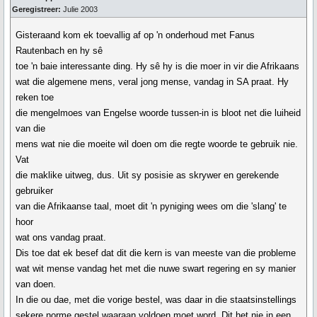
Geregistreer:
Julie 2003
Gisteraand kom ek toevallig af op 'n onderhoud met Fanus
Rautenbach en hy sê
toe 'n baie interessante ding. Hy sê hy is die moer in vir die Afrikaans
wat die algemene mens, veral jong mense, vandag in SA praat. Hy
reken toe
die mengelmoes van Engelse woorde tussen-in is bloot net die luiheid
van die
mens wat nie die moeite wil doen om die regte woorde te gebruik nie.
Vat
die maklike uitweg, dus. Uit sy posisie as skrywer en gerekende
gebruiker
van die Afrikaanse taal, moet dit 'n pyniging wees om die 'slang' te
hoor
wat ons vandag praat.
Dis toe dat ek besef dat dit die kern is van meeste van die probleme
wat wit mense vandag het met die nuwe swart regering en sy manier
van doen.
In die ou dae, met die vorige bestel, was daar in die staatsinstellings
sekere norme gestel waaraan voldoen moet word. Dit het nie in een