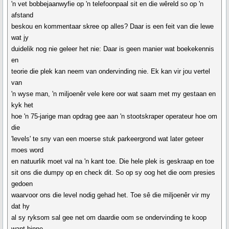
'n vet bobbejaanwyfie op 'n telefoonpaal sit en die wêreld so op 'n
afstand
beskou en kommentaar skree op alles? Daar is een feit van die lewe
wat jy
duidelik nog nie geleer het nie: Daar is geen manier wat boekekennis
en
teorie die plek kan neem van ondervinding nie. Ek kan vir jou vertel
van
'n wyse man, 'n miljoenêr vele kere oor wat saam met my gestaan en
kyk het
hoe 'n 75-jarige man opdrag gee aan 'n stootskraper operateur hoe om
die
'levels' te sny van een moerse stuk parkeergrond wat later geteer
moes word
en natuurlik moet val na 'n kant toe. Die hele plek is geskraap en toe
sit ons die dumpy op en check dit. So op sy oog het die oom presies
gedoen
waarvoor ons die level nodig gehad het. Toe sê die miljoenêr vir my
dat hy
al sy ryksom sal gee net om daardie oom se ondervinding te koop
want binne