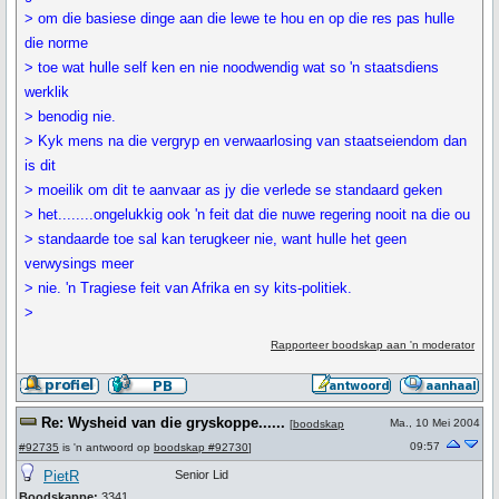
> om die basiese dinge aan die lewe te hou en op die res pas hulle
die norme
> toe wat hulle self ken en nie noodwendig wat so 'n staatsdiens
werklik
> benodig nie.
> Kyk mens na die vergryp en verwaarlosing van staatseiendom dan
is dit
> moeilik om dit te aanvaar as jy die verlede se standaard geken
> het........ongelukkig ook 'n feit dat die nuwe regering nooit na die ou
> standaarde toe sal kan terugkeer nie, want hulle het geen
verwysings meer
> nie. 'n Tragiese feit van Afrika en sy kits-politiek.
>
Rapporteer boodskap aan 'n moderator
Re: Wysheid van die gryskoppe......
Ma., 10 Mei 2004
[
boodskap
09:57
#92735
is 'n antwoord op
boodskap #92730
]
PietR
Senior Lid
Boodskappe:
3341