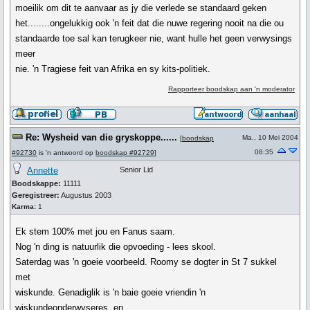
moeilik om dit te aanvaar as jy die verlede se standaard geken
het........ongelukkig ook 'n feit dat die nuwe regering nooit na die ou
standaarde toe sal kan terugkeer nie, want hulle het geen verwysings
meer
nie. 'n Tragiese feit van Afrika en sy kits-politiek.
Rapporteer boodskap aan 'n moderator
Re: Wysheid van die gryskoppe......
Ma., 10 Mei 2004
[
boodskap
08:35
#92730
is 'n antwoord op
boodskap #92729
]
Annette
Senior Lid
Boodskappe:
11111
Geregistreer:
Augustus 2003
Karma:
1
Ek stem 100% met jou en Fanus saam.
Nog 'n ding is natuurlik die opvoeding - lees skool.
Saterdag was 'n goeie voorbeeld. Roomy se dogter in St 7 sukkel
met
wiskunde. Genadiglik is 'n baie goeie vriendin 'n
wiskundeonderwyseres, en