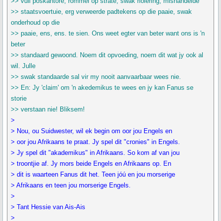
>> vuil poskantore, rommel op strate, swak riolering, mishandelde
>> staatsvoertuie, erg verweerde padtekens op die paaie, swak
onderhoud op die
>> paaie, ens, ens. te sien. Ons weet egter van beter want ons is 'n
beter
>> standaard gewoond. Noem dit opvoeding, noem dit wat jy ook al
wil. Julle
>> swak standaarde sal vir my nooit aanvaarbaar wees nie.
>> En: Jy 'claim' om 'n akedemikus te wees en jy kan Fanus se
storie
>> verstaan nie! Bliksem!
>
> Nou, ou Suidwester, wil ek begin om oor jou Engels en
> oor jou Afrikaans te praat. Jy spel dit "cronies" in Engels.
> Jy spel dit "akademikus" in Afrikaans. So kom af van jou
> troontjie af. Jy mors beide Engels en Afrikaans op. En
> dit is waarteen Fanus dit het. Teen jóú en jou morserige
> Afrikaans en teen jou morserige Engels.
>
> Tant Hessie van Ais-Ais
>