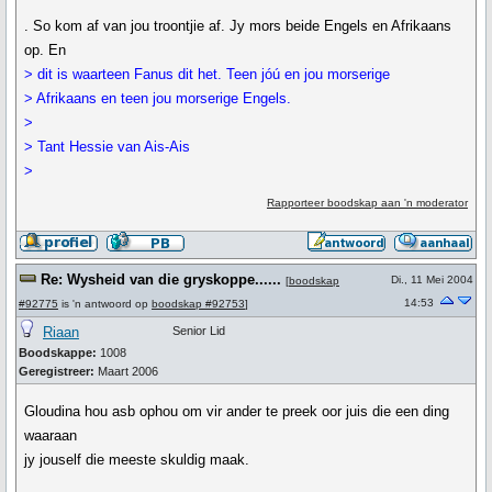
. So kom af van jou troontjie af. Jy mors beide Engels en Afrikaans
op. En
> dit is waarteen Fanus dit het. Teen jóú en jou morserige
> Afrikaans en teen jou morserige Engels.
>
> Tant Hessie van Ais-Ais
>
Rapporteer boodskap aan 'n moderator
Re: Wysheid van die gryskoppe......
Di., 11 Mei 2004
[
boodskap
14:53
#92775
is 'n antwoord op
boodskap #92753
]
Riaan
Senior Lid
Boodskappe:
1008
Geregistreer:
Maart 2006
Gloudina hou asb ophou om vir ander te preek oor juis die een ding
waaraan
jy jouself die meeste skuldig maak.