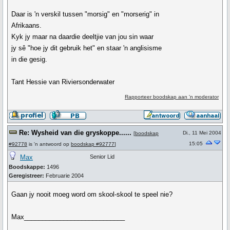
Daar is 'n verskil tussen "morsig" en "morserig" in
Afrikaans.
Kyk jy maar na daardie deeltjie van jou sin waar
jy sê "hoe jy dit gebruik het" en staar 'n anglisisme
in die gesig.
Tant Hessie van Riviersonderwater
Rapporteer boodskap aan 'n moderator
Re: Wysheid van die gryskoppe......
Di., 11 Mei 2004
[
boodskap
15:05
#92778
is 'n antwoord op
boodskap #92777
]
Max
Senior Lid
Boodskappe:
1496
Geregistreer:
Februarie 2004
Gaan jy nooit moeg word om skool-skool te speel nie?
Max____________________________