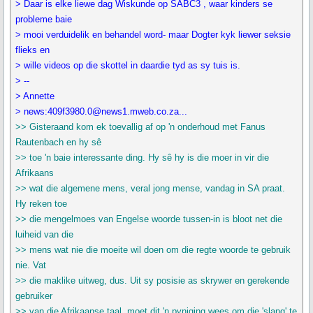
> Daar is elke liewe dag Wiskunde op SABC3 , waar kinders se
probleme baie
> mooi verduidelik en behandel word- maar Dogter kyk liewer seksie
flieks en
> wille videos op die skottel in daardie tyd as sy tuis is.
> --
> Annette
> news:409f3980.0@news1.mweb.co.za...
>> Gisteraand kom ek toevallig af op 'n onderhoud met Fanus
Rautenbach en hy sê
>> toe 'n baie interessante ding. Hy sê hy is die moer in vir die
Afrikaans
>> wat die algemene mens, veral jong mense, vandag in SA praat.
Hy reken toe
>> die mengelmoes van Engelse woorde tussen-in is bloot net die
luiheid van die
>> mens wat nie die moeite wil doen om die regte woorde te gebruik
nie. Vat
>> die maklike uitweg, dus. Uit sy posisie as skrywer en gerekende
gebruiker
>> van die Afrikaanse taal, moet dit 'n pyniging wees om die 'slang' te