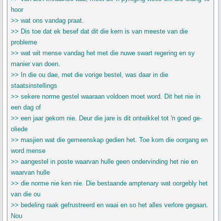
hoor
>> wat ons vandag praat.
>> Dis toe dat ek besef dat dit die kern is van meeste van die
probleme
>> wat wit mense vandag het met die nuwe swart regering en sy
manier van doen.
>> In die ou dae, met die vorige bestel, was daar in die
staatsinstellings
>> sekere norme gestel waaraan voldoen moet word. Dit het nie in
een dag of
>> een jaar gekom nie. Deur die jare is dit ontwikkel tot 'n goed ge-
oliede
>> masjien wat die gemeenskap gedien het. Toe kom die oorgang en
word mense
>> aangestel in poste waarvan hulle geen ondervinding het nie en
waarvan hulle
>> die norme nie ken nie. Die bestaande amptenary wat oorgebly het
van die ou
>> bedeling raak gefrustreerd en waai en so het alles verlore gegaan.
Nou