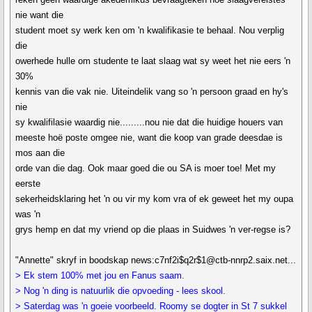
nie want die
student moet sy werk ken om 'n kwalifikasie te behaal. Nou verplig
die
owerhede hulle om studente te laat slaag wat sy weet het nie eers 'n
30%
kennis van die vak nie. Uiteindelik vang so 'n persoon graad en hy's
nie
sy kwalifilasie waardig nie.........nou nie dat die huidige houers van
meeste hoë poste omgee nie, want die koop van grade deesdae is
mos aan die
orde van die dag. Ook maar goed die ou SA is moer toe! Met my
eerste
sekerheidsklaring het 'n ou vir my kom vra of ek geweet het my oupa
was 'n
grys hemp en dat my vriend op die plaas in Suidwes 'n ver-regse is?
"Annette" skryf in boodskap news:c7nf2i$q2r$1@ctb-nnrp2.saix.net...
> Ek stem 100% met jou en Fanus saam.
> Nog 'n ding is natuurlik die opvoeding - lees skool.
> Saterdag was 'n goeie voorbeeld. Roomy se dogter in St 7 sukkel