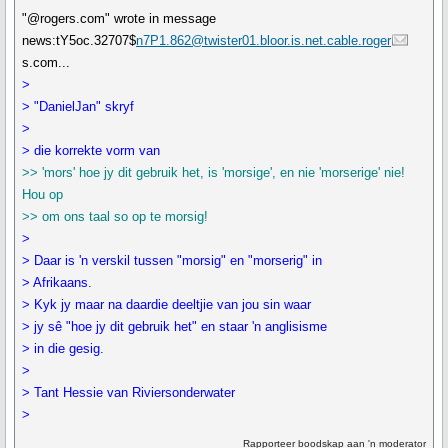
"@rogers.com" wrote in message
news:tY5oc.32707$
n7P1.862@twister01.bloor.is.net.cable.roger
s.com...
>
> "DanielJan" skryf
>
> die korrekte vorm van
>> 'mors' hoe jy dit gebruik het, is 'morsige', en nie 'morserige' nie!
Hou op
>> om ons taal so op te morsig!
>
> Daar is 'n verskil tussen "morsig" en "morserig" in
> Afrikaans.
> Kyk jy maar na daardie deeltjie van jou sin waar
> jy sê "hoe jy dit gebruik het" en staar 'n anglisisme
> in die gesig.
>
> Tant Hessie van Riviersonderwater
>
Rapporteer boodskap aan 'n moderator