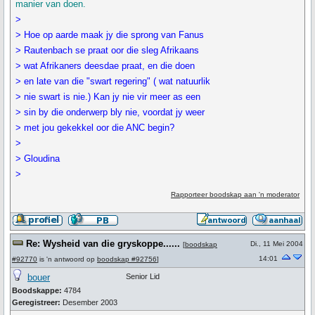
manier van doen.
>
> Hoe op aarde maak jy die sprong van Fanus
> Rautenbach se praat oor die sleg Afrikaans
> wat Afrikaners deesdae praat, en die doen
> en late van die "swart regering" ( wat natuurlik
> nie swart is nie.) Kan jy nie vir meer as een
> sin by die onderwerp bly nie, voordat jy weer
> met jou gekekkel oor die ANC begin?
>
> Gloudina
>
Rapporteer boodskap aan 'n moderator
Re: Wysheid van die gryskoppe......
Di., 11 Mei 2004
[
boodskap
14:01
#92770
is 'n antwoord op
boodskap #92756
]
bouer
Senior Lid
Boodskappe:
4784
Geregistreer:
Desember 2003