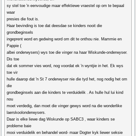
sy stel toe 'n eenvoudige maar effektiewe vraestel op om te bepaal
waar
presies die fout is.
Haar bevinding is toe dat deesdae se kinders nooit die
grondbeginsels
ingeprent word en gedwing word om dit te onthou nie. Mammie en
Pappie (
albei onderwysers) wys toe die vinger na haar Wiskunde-onderwyser.
Dis toe
dat ek sommer vies word, nog voordat ek 'n wyntjie in het. Ek wys
toe vir
hulle daarop dat 'n St 7 onderwyser nie die tyd het, nog nodig het om
die
grondbeginsels aan die kinders te verduidelik . As hulle hul lui kind
nou
moet verdedig, dan moet die vinger gewys word na die wonderlike
laerskoolonderwysers.
Daar is elke liewe dag Wiskunde op SABC3 , waar kinders se
probleme baie
mooi verduidelik en behandel word- maar Dogter kyk liewer seksie