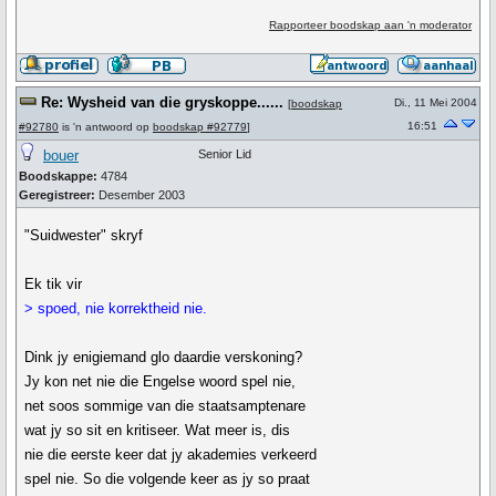
Rapporteer boodskap aan 'n moderator
Re: Wysheid van die gryskoppe......
Di., 11 Mei 2004
[
boodskap
16:51
#92780
is 'n antwoord op
boodskap #92779
]
bouer
Senior Lid
Boodskappe:
4784
Geregistreer:
Desember 2003
"Suidwester" skryf
Ek tik vir
> spoed, nie korrektheid nie.
Dink jy enigiemand glo daardie verskoning?
Jy kon net nie die Engelse woord spel nie,
net soos sommige van die staatsamptenare
wat jy so sit en kritiseer. Wat meer is, dis
nie die eerste keer dat jy akademies verkeerd
spel nie. So die volgende keer as jy so praat