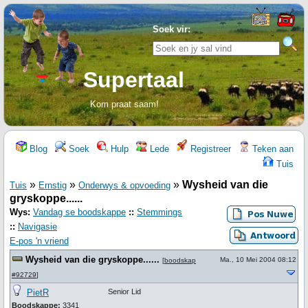
Soek vir:
Supertaal
Kom praat saam!
Blog
Soek
Hulp
Lede
Registreer
Teken aan
Tuis
»
»
»
Wysheid van die
Tuis
Ernstig
Onderwys & opvoeding
gryskoppe......
Wys:
Vandag se boodskappe
::
Stemmings
::
Navigasie
E-pos 'n vriend
Wysheid van die gryskoppe......
Ma., 10 Mei 2004 08:12
[
boodskap
#92729
]
PietR
Senior Lid
Boodskappe:
3341