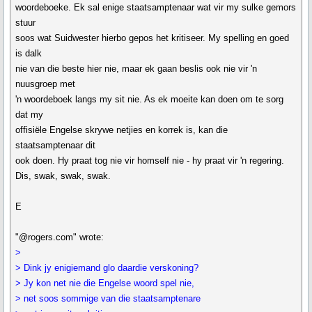
woordeboeke. Ek sal enige staatsamptenaar wat vir my sulke gemors
stuur
soos wat Suidwester hierbo gepos het kritiseer. My spelling en goed
is dalk
nie van die beste hier nie, maar ek gaan beslis ook nie vir 'n
nuusgroep met
'n woordeboek langs my sit nie. As ek moeite kan doen om te sorg
dat my
offisiële Engelse skrywe netjies en korrek is, kan die
staatsamptenaar dit
ook doen. Hy praat tog nie vir homself nie - hy praat vir 'n regering.
Dis, swak, swak, swak.
E
"@rogers.com" wrote:
>
> Dink jy enigiemand glo daardie verskoning?
> Jy kon net nie die Engelse woord spel nie,
> net soos sommige van die staatsamptenare