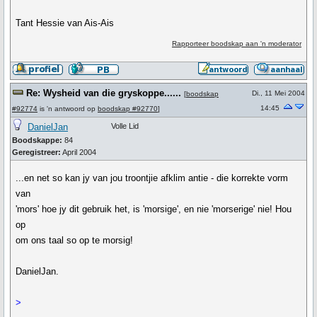
Tant Hessie van Ais-Ais
Rapporteer boodskap aan 'n moderator
Re: Wysheid van die gryskoppe......
Di., 11 Mei 2004
[
boodskap
14:45
#92774
is 'n antwoord op
boodskap #92770
]
DanielJan
Volle Lid
Boodskappe:
84
Geregistreer:
April 2004
...en net so kan jy van jou troontjie afklim antie - die korrekte vorm
van
'mors' hoe jy dit gebruik het, is 'morsige', en nie 'morserige' nie! Hou
op
om ons taal so op te morsig!
DanielJan.
>