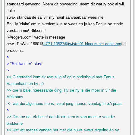
standaard gewoond. Noem dit opvoeding, noem dit wat jy ook al wil.
Julle
swak standaarde sal vir my nooit aanvaarbaar wees nie.
En: Jy 'claim' om 'n akedemikus te wees en jy kan Fanus se storie
verstaan nie! Bliksem!
"@rogers.com" wrote in message
news:PnWnc.18801$
n7P1.10527@twister01.bloor.is.net.cable.rog
ers.com...
>
> "Suidwester" skryf
>
>> Gisteraand kom ek toevallig af op 'n onderhoud met Fanus
Rautenbach en hy sê
>> toe 'n baie interessante ding. Hy sê hy is die moer in vir die
Afrikaans
>> wat die algemene mens, veral jong mense, vandag in SA praat.
>
>> Dis toe dat ek besef dat dit die kern is van meeste van die
probleme
>> wat wit mense vandag het met die nuwe swart regering en sy