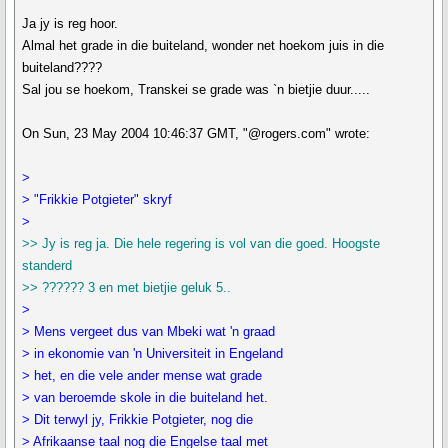
Ja jy is reg hoor.
Almal het grade in die buiteland, wonder net hoekom juis in die
buiteland????
Sal jou se hoekom, Transkei se grade was `n bietjie duur.....
On Sun, 23 May 2004 10:46:37 GMT, "@rogers.com" wrote:
>
> "Frikkie Potgieter" skryf
>
>> Jy is reg ja. Die hele regering is vol van die goed. Hoogste
standerd
>> ?????? 3 en met bietjie geluk 5..
>
> Mens vergeet dus van Mbeki wat 'n graad
> in ekonomie van 'n Universiteit in Engeland
> het, en die vele ander mense wat grade
> van beroemde skole in die buiteland het.
> Dit terwyl jy, Frikkie Potgieter, nog die
> Afrikaanse taal nog die Engelse taal met