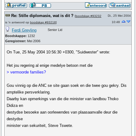
Re: Stille diplomasie, wat is dit ?
Di., 25 Mei 2004
[
boodskap #93232
10:48
is 'n antwoord op
boodskap #93218
]
Ferdi Greyling
Senior Lid
Boodskappe:
1232
Geregistreer:
Mei 2006
On Tue, 25 May 2004 10:56:30 +0300, "Suidwester" wrote:
Het jou regering al enige medelye betoon met die
> vermoorde families?
Gou vinnig op die ANC se site gaan soek en die twee gou gekry. Dis
amptelike persverklaring.
Daarby kan opmerkings van die die minister van landbou Thoko
Didiza en
destydse besoeke aan oorlewendes van plaasaanvalle deur die
destydse
minister van sekuriteit, Steve Tswete.