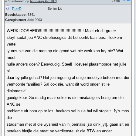
07:56
is 'n antwoord op
boodskap #93187
]
PietR
Senior Lid
Boodskappe:
3341
Geregistreer:
Julie 2003
WERKLOOSHEID!!!!!!!!!!!!!!!!!!!!!!!!!!!!!!!!!!!!! Moet ek dit groter
skryf sodat jou ANC-skrefiesogies dit behoorlik kan lees. Hoekom
vertel
jy ons nie van die man op die grond wat nie werk kan kry nie? Wat
moet
hulle anders doen? Eenvoudig. Steel! Hoeveel plaasmoorde het julle
al
daar by julle gehad? Het jou regering al enige medelye betoon met die
vermoorde families? Sal ook nie, want dit word onder 'stille
diplomasie'
goedgekeur. So stadig maar seker is die misdadigers besig om die
ANC se
probleme vir hom op te los, hoekom sal hulle hul wil stopsit. Jy's mos
die
stadsman met al die wysheid van 'n joernalis [so dink jy!], gaan sit en
bereken bietjie die staat se verdienste uit die BTW en ander