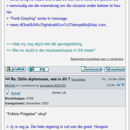
> eenvoudig nie die mannekrag om die situasie onder beheer te hou
nie.
> "Ferdi Greyling" wrote in message
> news:df3sa0h3r0u7bghdvabf1vn7v27ebmpb8u@4ax.com...
>> Help my nog altyd met die gevolgtrekking.
>> Wie se skuld is die misdaadsituasie in SA stede?
Rapporteer boodskap aan 'n moderator
Re: Stille diplomasie, wat is dit ?
So., 23 Mei 2004
[
boodskap
10:46
#93160
is 'n antwoord op
boodskap #93155
]
bouer
Senior Lid
Boodskappe:
4784
Geregistreer:
Desember 2003
"Frikkie Potgieter" skryf
> Jy is reg ja. Die hele regering is vol van die goed. Hoogste