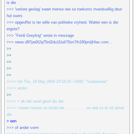
is die
>>> 'verlore geslag' swart mense wie se toekoms moedswillig deur
hul ouers
>>> opgeoffer is ter wille van politieke vryheid. Watter een is die
ergste?
>>> "Ferdi Greyling" wrote in message
>>> news:d97pa0t2q75rd2du11lult70sn7ih180pn@4ax.com...
>>
>>
>>
>>
>>
>>>> On Thu, 20 May 2004 23:54:25 +0300, "Suidwester"
>>>> wrote:
>>
>>>> < ek het nooit gesê dis die
>>>> >swart mense se skuld nie... ...............en wat so te sê almal
die
> een
>>> of ander vorm