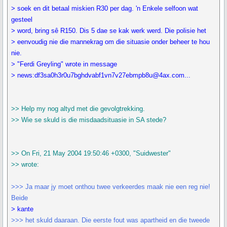
> soek en dit betaal miskien R30 per dag. 'n Enkele selfoon wat
gesteel
> word, bring sê R150. Dis 5 dae se kak werk werd. Die polisie het
> eenvoudig nie die mannekrag om die situasie onder beheer te hou
nie.
> "Ferdi Greyling" wrote in message
> news:df3sa0h3r0u7bghdvabf1vn7v27ebmpb8u@4ax.com...
>> Help my nog altyd met die gevolgtrekking.
>> Wie se skuld is die misdaadsituasie in SA stede?
>> On Fri, 21 May 2004 19:50:46 +0300, "Suidwester"
>> wrote:
>>> Ja maar jy moet onthou twee verkeerdes maak nie een reg nie!
Beide
> kante
>>> het skuld daaraan. Die eerste fout was apartheid en die tweede