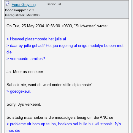
Ferdi Greyling
Senior Lid
Boodskappe:
1232
Geregistreer:
Mei 2006
On Tue, 25 May 2004 10:56:30 +0300, "Suidwester" wrote:
> Hoeveel plaasmoorde het julle al
> daar by julle gehad? Het jou regering al enige medelye betoon met
die
> vermoorde families?
Ja. Meer as een keer.
Sal ook nie, want dit word onder 'stille diplomasie'
> goedgekeur.
Sorry. Jys verkeerd.
So stadig maar seker is die misdadigers besig om die ANC se
> probleme vir hom op te los, hoekom sal hulle hul wil stopsit. Jy's
mos die