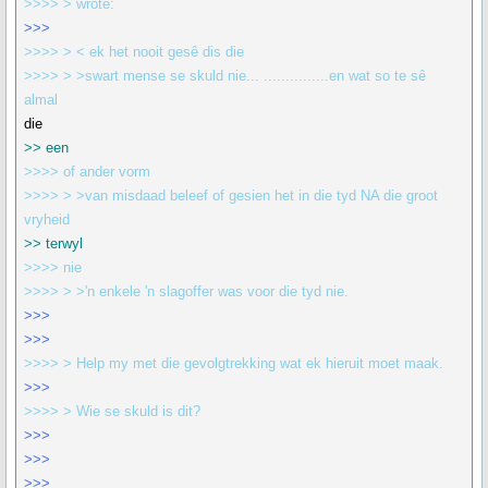
>>>> > wrote:
>>>
>>>> > < ek het nooit gesê dis die
>>>> > >swart mense se skuld nie... ...............en wat so te sê
almal
die
>> een
>>>> of ander vorm
>>>> > >van misdaad beleef of gesien het in die tyd NA die groot
vryheid
>> terwyl
>>>> nie
>>>> > >'n enkele 'n slagoffer was voor die tyd nie.
>>>
>>>
>>>> > Help my met die gevolgtrekking wat ek hieruit moet maak.
>>>
>>>> > Wie se skuld is dit?
>>>
>>>
>>>