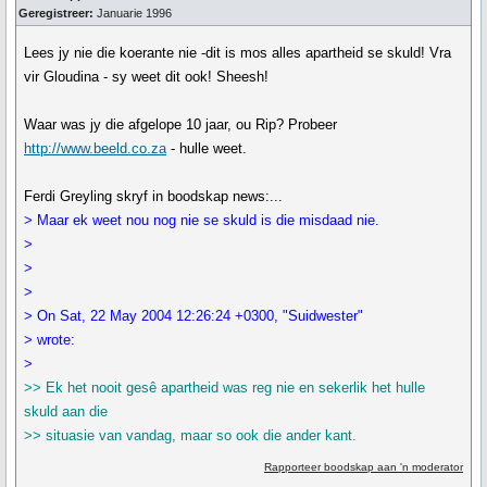
Geregistreer:
Januarie 1996
Lees jy nie die koerante nie -dit is mos alles apartheid se skuld! Vra
vir Gloudina - sy weet dit ook! Sheesh!
Waar was jy die afgelope 10 jaar, ou Rip? Probeer
http://www.beeld.co.za
- hulle weet.
Ferdi Greyling skryf in boodskap news:...
> Maar ek weet nou nog nie se skuld is die misdaad nie.
>
>
>
> On Sat, 22 May 2004 12:26:24 +0300, "Suidwester"
> wrote:
>
>> Ek het nooit gesê apartheid was reg nie en sekerlik het hulle
skuld aan die
>> situasie van vandag, maar so ook die ander kant.
Rapporteer boodskap aan 'n moderator