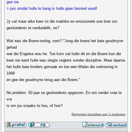
gee nie
> juis omdat hulle te bang is hulle gaan besteel word!
Jy val maar elke keer vir die maklike en emosionele one liner om
geskiedenis te verduidelik, ne?
Wat was die Boere-oorlog, oom? "Jong die boere het baie goudmyne
gehad
wat die Engelse wou he. Toe kom vat hulle dit en die Boere kon die
keer nie want hulle was slegte vegters sonder dissipline. Maar daarna
het hulle baie kinders gemaak en toe wen Malan die verkiesing in
1948
en gee die goudmyne terug aan die Boere."
No problem. 50 jaar se geskiedenis opgesom. En om verder vrae te
vra
is om jou snaaks te hou, of hoe?
Rapporteer boodskap aan 'n moderator