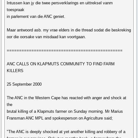
Intussen kan jy die twee persverklarings en uittreksel vanm
toespraak
in parlement van die ANC geniet.
Maar antwoord asb. my vrae elders in die thread sodat die beskreking
oor die oorsake van misdaad kan voortgaan.
===============================================
ANC CALLS ON KLAPMUTS COMMUNITY TO FIND FARM
KILLERS
25 September 2000
The ANC in the Western Cape has reacted with anger and shock at
the
brutal killing of a Klapmuts farmer on Sunday morning. Mr Marius
Fransman ANC MPL and spokesperson on Agriculture said;
"The ANC is deeply shocked at yet another killing and robbery of a