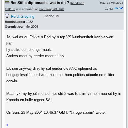
Re: Stille diplomasie, wat is dit ?
Ma., 24 Mei 2004
[
boodskap
12:53
#93186
is 'n antwoord op
boodskap #93160
]
Ferdi Greyling
Senior Lid
Boodskappe:
1232
Geregistreer:
Mei 2006
Ja, wel as ou Frikke n Phd by n top VSA-unisersiteit kan verwerf,
kan
hy sulke opmerkings maak.
Anders moet hy eerder maar stilbly.
Ek sou anyway dink hy sal eerder die ANC ophemel as
hoogsgekwalifiseerd want hulle het hom polities uitoorle en militer
oorwin.
Maar lyk my hy sê mense met std 3 was te slim vir hom nou sit hy in
Kanada en hulle regeer SA!
On Sun, 23 May 2004 10:46:37 GMT, "@rogers.com" wrote:
>