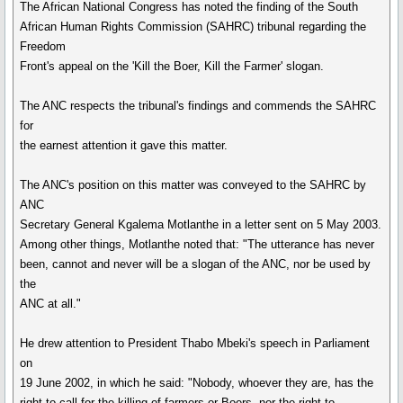
The African National Congress has noted the finding of the South
African Human Rights Commission (SAHRC) tribunal regarding the
Freedom
Front's appeal on the 'Kill the Boer, Kill the Farmer' slogan.
The ANC respects the tribunal's findings and commends the SAHRC
for
the earnest attention it gave this matter.
The ANC's position on this matter was conveyed to the SAHRC by
ANC
Secretary General Kgalema Motlanthe in a letter sent on 5 May 2003.
Among other things, Motlanthe noted that: "The utterance has never
been, cannot and never will be a slogan of the ANC, nor be used by
the
ANC at all."
He drew attention to President Thabo Mbeki's speech in Parliament
on
19 June 2002, in which he said: "Nobody, whoever they are, has the
right to call for the killing of farmers or Boers, nor the right to