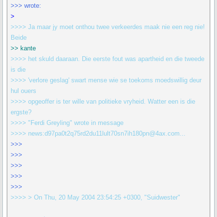
>>> wrote:
>
>>>> Ja maar jy moet onthou twee verkeerdes maak nie een reg nie!
Beide
>> kante
>>>> het skuld daaraan. Die eerste fout was apartheid en die tweede
is die
>>>> 'verlore geslag' swart mense wie se toekoms moedswillig deur
hul ouers
>>>> opgeoffer is ter wille van politieke vryheid. Watter een is die
ergste?
>>>> "Ferdi Greyling" wrote in message
>>>> news:d97pa0t2q75rd2du11lult70sn7ih180pn@4ax.com...
>>>
>>>
>>>
>>>
>>>
>>>> > On Thu, 20 May 2004 23:54:25 +0300, "Suidwester"