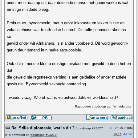
onder meer daarop dat daar duisende mense met goeie werke is wat
ernstige misdade pleeg.
Prokureurs, byvoorbeeld, met n groot inkomste en lekker huise en
vakansiehuise wat trustfondse besteel. Die talle piramiede-skemas
so
gewild onder wit Afrikaners, is n ander voorbeeld. Dit word gewoonlik
gerun deur iemand in n makelaars-posisie.
Ook dat n moerse klomp ernstige misdade met geweld te doen het en
dat
die geweld nie regstreeks verbind is aan geldelike of ander matriele
gewin nie. Byvoorbeeld seksuele aanranding.
Tweede vraag. Wie of wat is verantwoordelik vir werkloosheid?
Rapporteer boodskap aan 'n moderator
Re: Stille diplomasie, wat is dit ?
Di., 25 Mei 2004
[
boodskap #93227
10:10
is 'n antwoord op
boodskap #93218
]