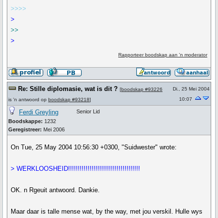
>>>>
>
>>
>
Rapporteer boodskap aan 'n moderator
Re: Stille diplomasie, wat is dit ?
Di., 25 Mei 2004
[
boodskap #93226
10:07
is 'n antwoord op
boodskap #93218
]
Ferdi Greyling
Senior Lid
Boodskappe:
1232
Geregistreer:
Mei 2006
On Tue, 25 May 2004 10:56:30 +0300, "Suidwester" wrote:
> WERKLOOSHEID!!!!!!!!!!!!!!!!!!!!!!!!!!!!!!!!!!!!!
OK. n Rgeuit antwoord. Dankie.
Maar daar is talle mense wat, by the way, met jou verskil. Hulle wys