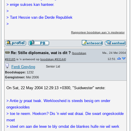
> enige sukses kan hanteer.
>
> Tant Hessie van die Derde Republiek
>
Rapporteer boodskap aan 'n moderator
Re: Stille diplomasie, wat is dit ?
Ma., 24 Mei 2004
[
boodskap
12:51
#93185
is 'n antwoord op
boodskap #93144
]
Ferdi Greyling
Senior Lid
Boodskappe:
1232
Geregistreer:
Mei 2006
On Sat, 22 May 2004 12:29:13 +0300, "Suidwester" wrote:
> Antie jy praat twak. Werkloosheid is steeds besig om onder
ongeskooldes
> toe te neem. Hoekom? Dis 'n wiel wat draai. Die swart ongeskoolde
moet
> steel om aan die lewe te bly omdat die blankes hulle nie wil werk