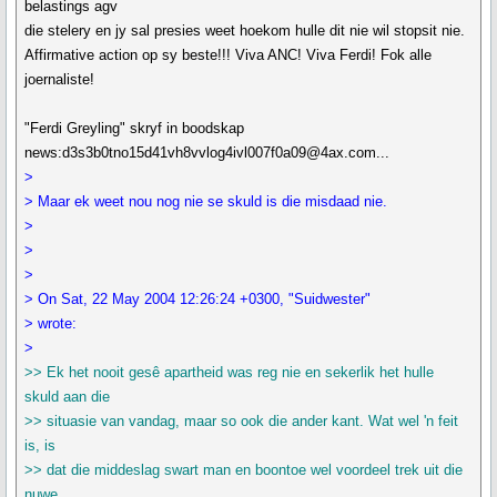
belastings agv
die stelery en jy sal presies weet hoekom hulle dit nie wil stopsit nie.
Affirmative action op sy beste!!! Viva ANC! Viva Ferdi! Fok alle
joernaliste!
"Ferdi Greyling" skryf in boodskap
news:d3s3b0tno15d41vh8vvlog4ivl007f0a09@4ax.com...
>
> Maar ek weet nou nog nie se skuld is die misdaad nie.
>
>
>
> On Sat, 22 May 2004 12:26:24 +0300, "Suidwester"
> wrote:
>
>> Ek het nooit gesê apartheid was reg nie en sekerlik het hulle
skuld aan die
>> situasie van vandag, maar so ook die ander kant. Wat wel 'n feit
is, is
>> dat die middeslag swart man en boontoe wel voordeel trek uit die
nuwe