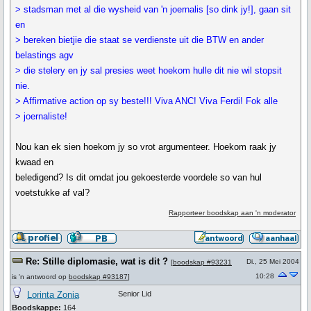
> stadsman met al die wysheid van 'n joernalis [so dink jy!], gaan sit
en
> bereken bietjie die staat se verdienste uit die BTW en ander
belastings agv
> die stelery en jy sal presies weet hoekom hulle dit nie wil stopsit
nie.
> Affirmative action op sy beste!!! Viva ANC! Viva Ferdi! Fok alle
> joernaliste!
Nou kan ek sien hoekom jy so vrot argumenteer. Hoekom raak jy
kwaad en
beledigend? Is dit omdat jou gekoesterde voordele so van hul
voetstukke af val?
Rapporteer boodskap aan 'n moderator
Re: Stille diplomasie, wat is dit ?
Di., 25 Mei 2004
[
boodskap #93231
10:28
is 'n antwoord op
boodskap #93187
]
Lorinta Zonia
Senior Lid
Boodskappe:
164