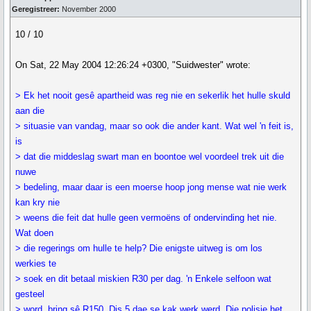
Geregistreer:
November 2000
10 / 10
On Sat, 22 May 2004 12:26:24 +0300, "Suidwester" wrote:
> Ek het nooit gesê apartheid was reg nie en sekerlik het hulle skuld
aan die
> situasie van vandag, maar so ook die ander kant. Wat wel 'n feit is,
is
> dat die middeslag swart man en boontoe wel voordeel trek uit die
nuwe
> bedeling, maar daar is een moerse hoop jong mense wat nie werk
kan kry nie
> weens die feit dat hulle geen vermoëns of ondervinding het nie.
Wat doen
> die regerings om hulle te help? Die enigste uitweg is om los
werkies te
> soek en dit betaal miskien R30 per dag. 'n Enkele selfoon wat
gesteel
> word, bring sê R150. Dis 5 dae se kak werk werd. Die polisie het