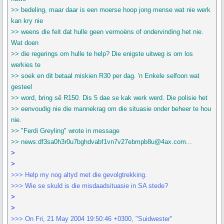
>> bedeling, maar daar is een moerse hoop jong mense wat nie werk
kan kry nie
>> weens die feit dat hulle geen vermoëns of ondervinding het nie.
Wat doen
>> die regerings om hulle te help? Die enigste uitweg is om los
werkies te
>> soek en dit betaal miskien R30 per dag. 'n Enkele selfoon wat
gesteel
>> word, bring sê R150. Dis 5 dae se kak werk werd. Die polisie het
>> eenvoudig nie die mannekrag om die situasie onder beheer te hou
nie.
>> "Ferdi Greyling" wrote in message
>> news:df3sa0h3r0u7bghdvabf1vn7v27ebmpb8u@4ax.com...
>
>
>>> Help my nog altyd met die gevolgtrekking.
>>> Wie se skuld is die misdaadsituasie in SA stede?
>
>
>>> On Fri, 21 May 2004 19:50:46 +0300, "Suidwester"