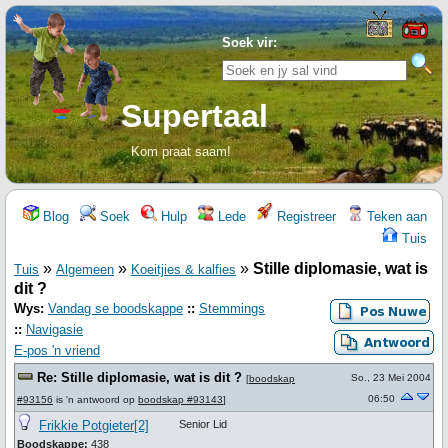
Soek vir:
Supertaal
Kom praat saam!
Blog
Soek
Hulp
Lede
Registreer
Teken aan
Tuis
»
»
»
Stille diplomasie, wat is
Tuis
Algemeen
Koeitjies & kalfies
dit ?
Wys:
Vandag se boodskappe
::
Stemmings
::
Navigasie
E-pos 'n vriend
Re: Stille diplomasie, wat is dit ?
So., 23 Mei 2004
[
boodskap
06:50
#93156
is 'n antwoord op
boodskap #93143
]
Frikkie Potgieter[2]
Senior Lid
Boodskappe:
438