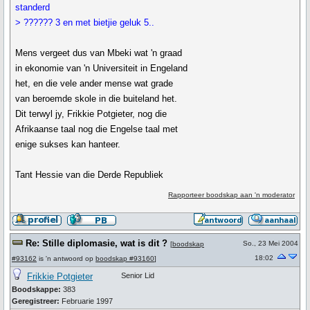
standerd
> ?????? 3 en met bietjie geluk 5..
Mens vergeet dus van Mbeki wat 'n graad
in ekonomie van 'n Universiteit in Engeland
het, en die vele ander mense wat grade
van beroemde skole in die buiteland het.
Dit terwyl jy, Frikkie Potgieter, nog die
Afrikaanse taal nog die Engelse taal met
enige sukses kan hanteer.
Tant Hessie van die Derde Republiek
Rapporteer boodskap aan 'n moderator
Re: Stille diplomasie, wat is dit ?
So., 23 Mei 2004
[
boodskap
18:02
#93162
is 'n antwoord op
boodskap #93160
]
Frikkie Potgieter
Senior Lid
Boodskappe:
383
Geregistreer:
Februarie 1997