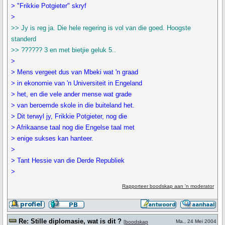
> "Frikkie Potgieter" skryf
>
>> Jy is reg ja. Die hele regering is vol van die goed. Hoogste
standerd
>> ?????? 3 en met bietjie geluk 5..
>
> Mens vergeet dus van Mbeki wat 'n graad
> in ekonomie van 'n Universiteit in Engeland
> het, en die vele ander mense wat grade
> van beroemde skole in die buiteland het.
> Dit terwyl jy, Frikkie Potgieter, nog die
> Afrikaanse taal nog die Engelse taal met
> enige sukses kan hanteer.
>
> Tant Hessie van die Derde Republiek
>
Rapporteer boodskap aan 'n moderator
Re: Stille diplomasie, wat is dit ?
Ma., 24 Mei 2004
[
boodskap