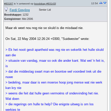
12:54
#93187
is 'n antwoord op
boodskap #93143
]
Ferdi Greyling
Senior Lid
Boodskappe:
1232
Geregistreer:
Mei 2006
Maar ek weet nou nog nie se skuld is die misdaad nie.
On Sat, 22 May 2004 12:26:24 +0300, "Suidwester" wrote:
> Ek het nooit gesê apartheid was reg nie en sekerlik het hulle skuld
aan die
> situasie van vandag, maar so ook die ander kant. Wat wel 'n feit is,
is
> dat die middeslag swart man en boontoe wel voordeel trek uit die
nuwe
> bedeling, maar daar is een moerse hoop jong mense wat nie werk
kan kry nie
> weens die feit dat hulle geen vermoëns of ondervinding het nie.
Wat doen
> die regerings om hulle te help? Die enigste uitweg is om los
werkies te