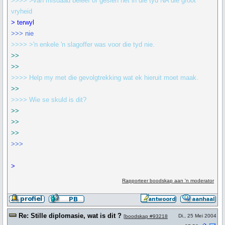
>>>> >van misdaad beleef of gesien het in die tyd NA die groot
vryheid
> terwyl
>>> nie
>>>> >'n enkele 'n slagoffer was voor die tyd nie.
>>
>>
>>>> Help my met die gevolgtrekking wat ek hieruit moet maak.
>>
>>>> Wie se skuld is dit?
>>
>>
>>
>>>
>
Rapporteer boodskap aan 'n moderator
Re: Stille diplomasie, wat is dit ?
Di., 25 Mei 2004
[
boodskap #93218