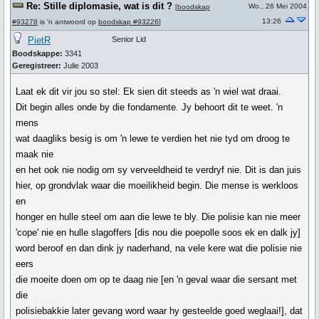
Re: Stille diplomasie, wat is dit ?
Wo., 26 Mei 2004
[
boodskap
13:26
#93278
is 'n antwoord op
boodskap #93226
]
PietR
Senior Lid
Boodskappe:
3341
Geregistreer:
Julie 2003
Laat ek dit vir jou so stel: Ek sien dit steeds as 'n wiel wat draai.
Dit begin alles onde by die fondamente. Jy behoort dit te weet. 'n
mens
wat daagliks besig is om 'n lewe te verdien het nie tyd om droog te
maak nie
en het ook nie nodig om sy verveeldheid te verdryf nie. Dit is dan juis
hier, op grondvlak waar die moeilikheid begin. Die mense is werkloos
en
honger en hulle steel om aan die lewe te bly. Die polisie kan nie meer
'cope' nie en hulle slagoffers [dis nou die poepolle soos ek en dalk jy]
word beroof en dan dink jy naderhand, na vele kere wat die polisie nie
eers
die moeite doen om op te daag nie [en 'n geval waar die sersant met
die
polisiebakkie later gevang word waar hy gesteelde goed weglaai!], dat