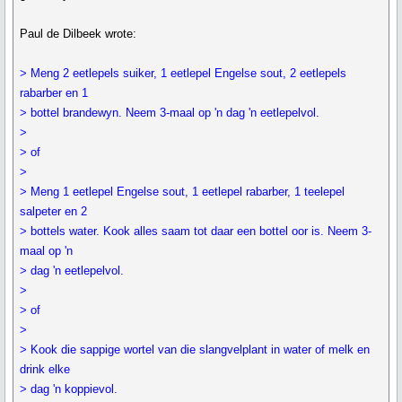
Paul de Dilbeek wrote:
> Meng 2 eetlepels suiker, 1 eetlepel Engelse sout, 2 eetlepels
rabarber en 1
> bottel brandewyn. Neem 3-maal op 'n dag 'n eetlepelvol.
>
> of
>
> Meng 1 eetlepel Engelse sout, 1 eetlepel rabarber, 1 teelepel
salpeter en 2
> bottels water. Kook alles saam tot daar een bottel oor is. Neem 3-
maal op 'n
> dag 'n eetlepelvol.
>
> of
>
> Kook die sappige wortel van die slangvelplant in water of melk en
drink elke
> dag 'n koppievol.