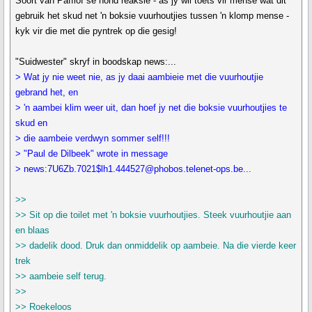
Soort van Pafflof se hond reaksie - as jy wil toets vir mense wat dit
gebruik het skud net 'n boksie vuurhoutjies tussen 'n klomp mense -
kyk vir die met die pyntrek op die gesig!
"Suidwester" skryf in boodskap news:...
> Wat jy nie weet nie, as jy daai aambieie met die vuurhoutjie
gebrand het, en
> 'n aambei klim weer uit, dan hoef jy net die boksie vuurhoutjies te
skud en
> die aambeie verdwyn sommer self!!!
> "Paul de Dilbeek" wrote in message
> news:7U6Zb.7021$lh1.444527@phobos.telenet-ops.be...
>>
>> Sit op die toilet met 'n boksie vuurhoutjies. Steek vuurhoutjie aan
en blaas
>> dadelik dood. Druk dan onmiddelik op aambeie. Na die vierde keer
trek
>> aambeie self terug.
>>
>> Roekeloos