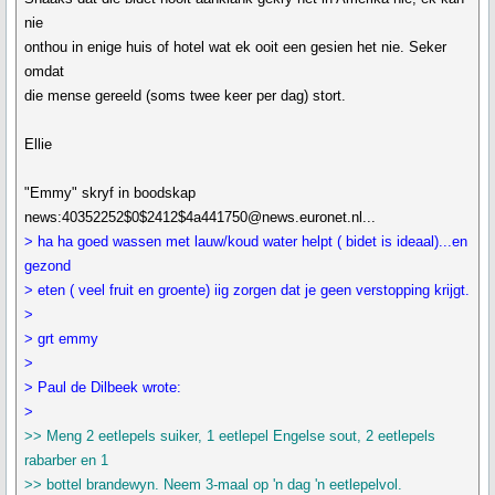
nie
onthou in enige huis of hotel wat ek ooit een gesien het nie. Seker
omdat
die mense gereeld (soms twee keer per dag) stort.
Ellie
"Emmy" skryf in boodskap
news:40352252$0$2412$4a441750@news.euronet.nl...
> ha ha goed wassen met lauw/koud water helpt ( bidet is ideaal)...en
gezond
> eten ( veel fruit en groente) iig zorgen dat je geen verstopping krijgt.
>
> grt emmy
>
> Paul de Dilbeek wrote:
>
>> Meng 2 eetlepels suiker, 1 eetlepel Engelse sout, 2 eetlepels
rabarber en 1
>> bottel brandewyn. Neem 3-maal op 'n dag 'n eetlepelvol.