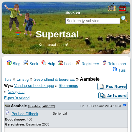
Soek vir:
Supertaal
Kom praat saam!
Blog
Soek
Hulp
Lede
Registreer
Teken aan
Tuis
»
»
»
Aambeie
Tuis
Ernstig
Gesondheid & boereraat
Wys:
Vandag se boodskappe
::
Stemmings
::
Navigasie
E-pos 'n vriend
Aambeie
Do., 19 Februarie 2004 18:03
[
boodskap #90522
]
Paul de Dilbeek
Senior Lid
Boodskappe:
400
Geregistreer:
Desember 2003