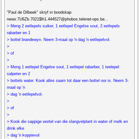
"Paul de Dilbeek" skryf in boodskap
news:7U6Zb.7021$lh1.444527@phobos.telenet-ops.be...
> Meng 2 eetlepels suiker, 1 eetlepel Engelse sout, 2 eetlepels
rabarber en 1
> bottel brandewyn. Neem 3-maal op 'n dag 'n eetlepelvol.
>
> of
>
> Meng 1 eetlepel Engelse sout, 1 eetlepel rabarber, 1 teelepel
salpeter en 2
> bottels water. Kook alles saam tot daar een bottel oor is. Neem 3-
maal op 'n
> dag 'n eetlepelvol.
>
> of
>
> Kook die sappige wortel van die slangvelplant in water of melk en
drink elke
> dag 'n koppievol.