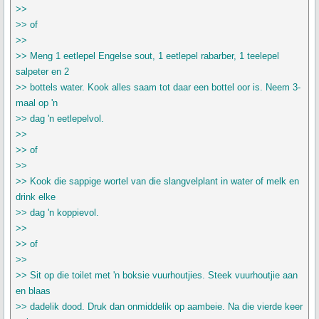
>>
>> of
>>
>> Meng 1 eetlepel Engelse sout, 1 eetlepel rabarber, 1 teelepel
salpeter en 2
>> bottels water. Kook alles saam tot daar een bottel oor is. Neem 3-
maal op 'n
>> dag 'n eetlepelvol.
>>
>> of
>>
>> Kook die sappige wortel van die slangvelplant in water of melk en
drink elke
>> dag 'n koppievol.
>>
>> of
>>
>> Sit op die toilet met 'n boksie vuurhoutjies. Steek vuurhoutjie aan
en blaas
>> dadelik dood. Druk dan onmiddelik op aambeie. Na die vierde keer