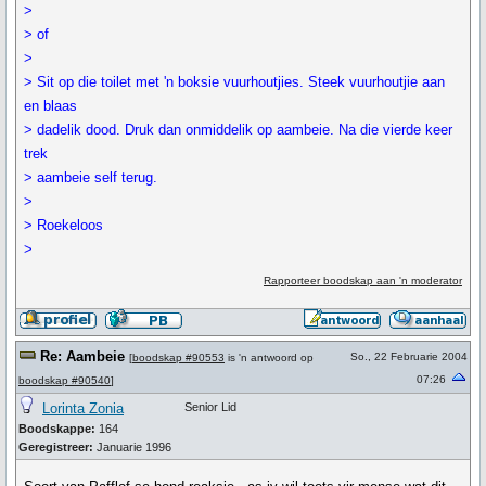
>
> of
>
> Sit op die toilet met 'n boksie vuurhoutjies. Steek vuurhoutjie aan
en blaas
> dadelik dood. Druk dan onmiddelik op aambeie. Na die vierde keer
trek
> aambeie self terug.
>
> Roekeloos
>
Rapporteer boodskap aan 'n moderator
Re: Aambeie
So., 22 Februarie 2004
[
boodskap #90553
is 'n antwoord op
07:26
boodskap #90540
]
Lorinta Zonia
Senior Lid
Boodskappe:
164
Geregistreer:
Januarie 1996