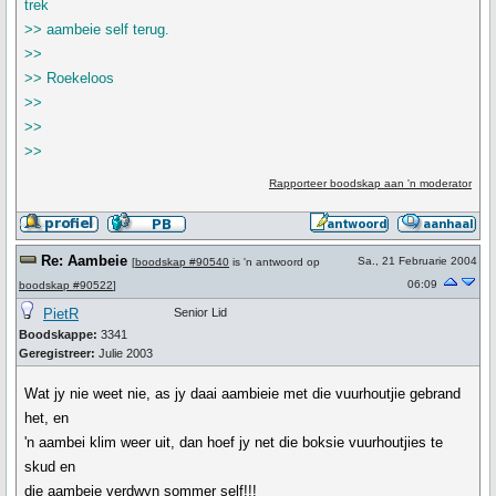
trek
>> aambeie self terug.
>>
>> Roekeloos
>>
>>
>>
Rapporteer boodskap aan 'n moderator
Re: Aambeie
Sa., 21 Februarie 2004
[
boodskap #90540
is 'n antwoord op
06:09
boodskap #90522
]
PietR
Senior Lid
Boodskappe:
3341
Geregistreer:
Julie 2003
Wat jy nie weet nie, as jy daai aambieie met die vuurhoutjie gebrand
het, en
'n aambei klim weer uit, dan hoef jy net die boksie vuurhoutjies te
skud en
die aambeie verdwyn sommer self!!!