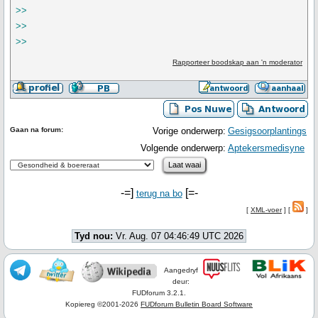
>>
>>
>>
Rapporteer boodskap aan 'n moderator
Gaan na forum:
Vorige onderwerp:
Gesigsoorplantings
Volgende onderwerp:
Aptekersmedisyne
-=]
[=-
terug na bo
[
XML-voer
] [
]
Tyd nou:
Vr. Aug. 07 04:46:49 UTC 2026
Aangedryf
deur:
FUDforum 3.2.1.
Kopiereg ©2001-2026
FUDforum Bulletin Board Software