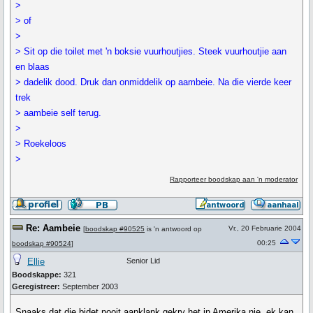
>
> of
>
> Sit op die toilet met 'n boksie vuurhoutjies. Steek vuurhoutjie aan
en blaas
> dadelik dood. Druk dan onmiddelik op aambeie. Na die vierde keer
trek
> aambeie self terug.
>
> Roekeloos
>
Rapporteer boodskap aan 'n moderator
Re: Aambeie
Vr., 20 Februarie 2004
[
boodskap #90525
is 'n antwoord op
00:25
boodskap #90524
]
Ellie
Senior Lid
Boodskappe:
321
Geregistreer:
September 2003
Snaaks dat die bidet nooit aanklank gekry het in Amerika nie, ek kan