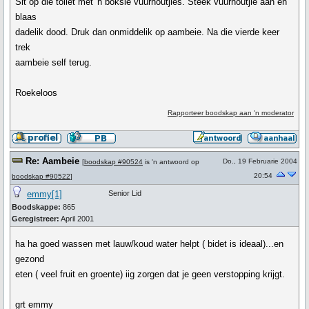
Sit op die toilet met 'n boksie vuurhoutjies. Steek vuurhoutjie aan en
blaas
dadelik dood. Druk dan onmiddelik op aambeie. Na die vierde keer
trek
aambeie self terug.
Roekeloos
Rapporteer boodskap aan 'n moderator
Re: Aambeie
Do., 19 Februarie 2004
[
boodskap #90524
is 'n antwoord op
20:54
boodskap #90522
]
emmy[1]
Senior Lid
Boodskappe:
865
Geregistreer:
April 2001
ha ha goed wassen met lauw/koud water helpt ( bidet is ideaal)...en
gezond
eten ( veel fruit en groente) iig zorgen dat je geen verstopping krijgt.
grt emmy