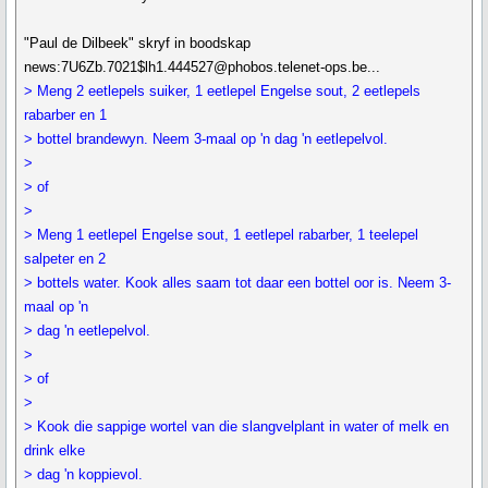
"Paul de Dilbeek" skryf in boodskap
news:7U6Zb.7021$lh1.444527@phobos.telenet-ops.be...
> Meng 2 eetlepels suiker, 1 eetlepel Engelse sout, 2 eetlepels
rabarber en 1
> bottel brandewyn. Neem 3-maal op 'n dag 'n eetlepelvol.
>
> of
>
> Meng 1 eetlepel Engelse sout, 1 eetlepel rabarber, 1 teelepel
salpeter en 2
> bottels water. Kook alles saam tot daar een bottel oor is. Neem 3-
maal op 'n
> dag 'n eetlepelvol.
>
> of
>
> Kook die sappige wortel van die slangvelplant in water of melk en
drink elke
> dag 'n koppievol.