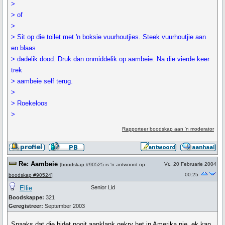
>
> of
>
> Sit op die toilet met 'n boksie vuurhoutjies. Steek vuurhoutjie aan
en blaas
> dadelik dood. Druk dan onmiddelik op aambeie. Na die vierde keer
trek
> aambeie self terug.
>
> Roekeloos
>
Rapporteer boodskap aan 'n moderator
Re: Aambeie
Vr., 20 Februarie 2004
[
boodskap #90525
is 'n antwoord op
00:25
boodskap #90524
]
Ellie
Senior Lid
Boodskappe:
321
Geregistreer:
September 2003
Snaaks dat die bidet nooit aanklank gekry het in Amerika nie, ek kan