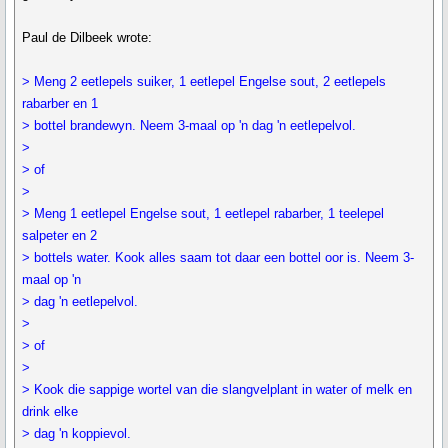
Paul de Dilbeek wrote:
> Meng 2 eetlepels suiker, 1 eetlepel Engelse sout, 2 eetlepels
rabarber en 1
> bottel brandewyn. Neem 3-maal op 'n dag 'n eetlepelvol.
>
> of
>
> Meng 1 eetlepel Engelse sout, 1 eetlepel rabarber, 1 teelepel
salpeter en 2
> bottels water. Kook alles saam tot daar een bottel oor is. Neem 3-
maal op 'n
> dag 'n eetlepelvol.
>
> of
>
> Kook die sappige wortel van die slangvelplant in water of melk en
drink elke
> dag 'n koppievol.