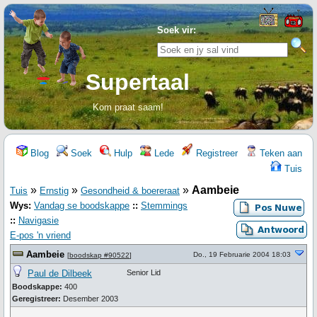
Soek vir:
Supertaal
Kom praat saam!
Blog
Soek
Hulp
Lede
Registreer
Teken aan
Tuis
»
»
»
Aambeie
Tuis
Ernstig
Gesondheid & boereraat
Wys:
Vandag se boodskappe
::
Stemmings
::
Navigasie
E-pos 'n vriend
Aambeie
Do., 19 Februarie 2004 18:03
[
boodskap #90522
]
Paul de Dilbeek
Senior Lid
Boodskappe:
400
Geregistreer:
Desember 2003