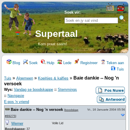
Soek vir:
Supertaal
Kom praat saam!
Blog
Soek
Hulp
Lede
Registreer
Teken aan
Tuis
»
»
»
Baie dankie -- Nog 'n
Tuis
Algemeen
Koeitjies & kalfies
versoek
Wys:
Vandag se boodskappe
::
Stemmings
::
Navigasie
E-pos 'n vriend
Baie dankie -- Nog 'n versoek
Vr., 16 Januarie 2004 05:56
[
boodskap
#89275
]
Werner
Volle Lid
Boodskappe:
37