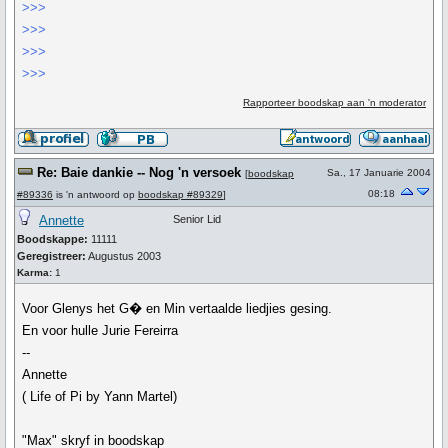
>>>
>>>
>>>
>>>
Rapporteer boodskap aan 'n moderator
Re: Baie dankie -- Nog 'n versoek
Sa., 17 Januarie 2004
[
boodskap
08:18
#89336
is 'n antwoord op
boodskap #89329
]
Annette
Senior Lid
Boodskappe:
11111
Geregistreer:
Augustus 2003
Karma:
1
Voor Glenys het G� en Min vertaalde liedjies gesing.
En voor hulle Jurie Fereirra
--
Annette
( Life of Pi by Yann Martel)
"Max" skryf in boodskap