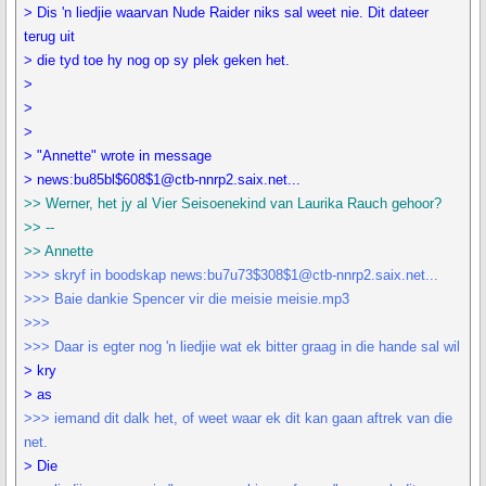
> Dis 'n liedjie waarvan Nude Raider niks sal weet nie. Dit dateer
terug uit
> die tyd toe hy nog op sy plek geken het.
>
>
>
> "Annette" wrote in message
> news:bu85bl$608$1@ctb-nnrp2.saix.net...
>> Werner, het jy al Vier Seisoenekind van Laurika Rauch gehoor?
>> --
>> Annette
>>> skryf in boodskap news:bu7u73$308$1@ctb-nnrp2.saix.net...
>>> Baie dankie Spencer vir die meisie meisie.mp3
>>>
>>> Daar is egter nog 'n liedjie wat ek bitter graag in die hande sal wil
> kry
> as
>>> iemand dit dalk het, of weet waar ek dit kan gaan aftrek van die
net.
> Die