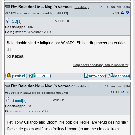
Re: Baie dankie -- Nog 'n versoek
So., 18 Januarie 2004
[
boodskap
02:29
#89353
is 'n antwoord op
boodskap #89327
]
SB[1]
Senior Lid
Boodskappe:
186
Geregistreer:
September 2003
Baie dankie vir die inligting oor WinMX. Ek het dit probeer en verkies
dit
bo Kazaa.
Rapporteer boodskap aan 'n moderator
Re: Baie dankie -- Nog 'n versoek
So., 18 Januarie 2004
[
boodskap
13:28
#89364
is 'n antwoord op
boodskap #89275
]
daniel[3]
Volle Lid
Boodskappe:
38
Geregistreer:
Februarie 2000
Het 'Tony Orlando and Bloom' nie ook die liedjie jare terug gesing nie?
Dieselfde groep wat 'Tie a Yellow Ribbon (round the ole oak tree)'