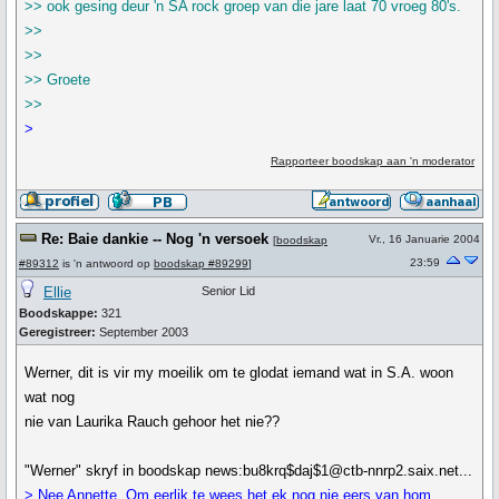
>> ook gesing deur 'n SA rock groep van die jare laat 70 vroeg 80's.
>>
>>
>> Groete
>>
>
Rapporteer boodskap aan 'n moderator
Re: Baie dankie -- Nog 'n versoek
Vr., 16 Januarie 2004
[
boodskap
23:59
#89312
is 'n antwoord op
boodskap #89299
]
Ellie
Senior Lid
Boodskappe:
321
Geregistreer:
September 2003
Werner, dit is vir my moeilik om te glodat iemand wat in S.A. woon
wat nog
nie van Laurika Rauch gehoor het nie??
"Werner" skryf in boodskap news:bu8krq$daj$1@ctb-nnrp2.saix.net...
> Nee Annette, Om eerlik te wees het ek nog nie eers van hom