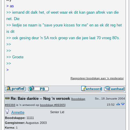
> as
>> iemand dit dalk het, of weet waar ek dit kan gaan aftrek van die
net. Die
>> liedjie se naam is "save youre kisses for me" en as ek dit reg het
is dit
>> ook gesing deur 'n SA rock groep van die jare laat 70 vroeg 80's.
>>
>>
>> Groete
>>
>
Rapporteer boodskap aan 'n moderator
Re: Baie dankie -- Nog 'n versoek
So., 18 Januarie 2004
[
boodskap
15:52
#89366
is 'n antwoord op
boodskap #89365
]
Annette
Senior Lid
Boodskappe:
11111
Geregistreer:
Augustus 2003
Karma:
1