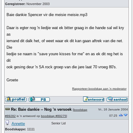
Geregistreer:
November 2003
Baie dankie Spencer vir die meisie meisie.mp3
Daar is egter nog 'n liedjie wat ek bitter graag in die hande sal wil kry
as
iemand dit dalk het, of weet waar ek dit kan gaan aftrek van die net.
Die
liedjie se naam is "save youre kisses for me" en as ek dit reg het is
dit
ook gesing deur 'n SA rock groep van die jare laat 70 vroeg 80's.
Groete
Rapporteer boodskap aan 'n moderator
Re: Baie dankie -- Nog 'n versoek
Vr., 16 Januarie 2004
[
boodskap
07:25
#89282
is 'n antwoord op
boodskap #89275
]
Annette
Senior Lid
Boodskappe:
11111