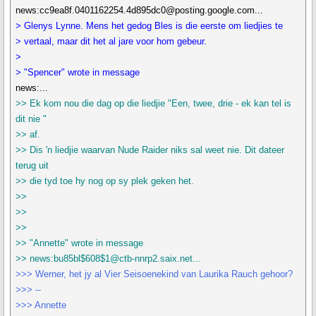
news:cc9ea8f.0401162254.4d895dc0@posting.google.com...
> Glenys Lynne. Mens het gedog Bles is die eerste om liedjies te
> vertaal, maar dit het al jare voor hom gebeur.
>
> "Spencer" wrote in message
news:...
>> Ek kom nou die dag op die liedjie "Een, twee, drie - ek kan tel is
dit nie "
>> af.
>> Dis 'n liedjie waarvan Nude Raider niks sal weet nie. Dit dateer
terug uit
>> die tyd toe hy nog op sy plek geken het.
>>
>>
>>
>> "Annette" wrote in message
>> news:bu85bl$608$1@ctb-nnrp2.saix.net...
>>> Werner, het jy al Vier Seisoenekind van Laurika Rauch gehoor?
>>> --
>>> Annette