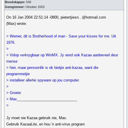
Boodskappe:
546
Geregistreer:
Oktober 2003
On 16 Jan 2004 22:51:14 -0800, pietertjiesn...@hotmail.com
(Max) wrote:
> Werner, dit is Brotherhood of man - Save your kisses for me. Uit
1976.
>
> Volop verkrygbaar op WinMX. Jy word ook Kazaa aanbeveel deur
mense
> hier, maar persoonlik is ek bietjie anti-kazaa, want die
programmetjie
> installeer allerlei spyware op jou computer.
>
> Groete
> Max______________________________
>
Jy moet nie Kazaa gebruik nie, Max.
Gebruik KazaaLite, en hou 'n anti-virus program