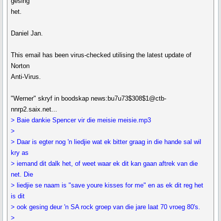
gesing
het.
Daniel Jan.
This email has been virus-checked utilising the latest update of
Norton
Anti-Virus.
"Werner" skryf in boodskap news:bu7u73$308$1@ctb-
nnrp2.saix.net...
> Baie dankie Spencer vir die meisie meisie.mp3
>
> Daar is egter nog 'n liedjie wat ek bitter graag in die hande sal wil
kry as
> iemand dit dalk het, of weet waar ek dit kan gaan aftrek van die
net. Die
> liedjie se naam is "save youre kisses for me" en as ek dit reg het
is dit
> ook gesing deur 'n SA rock groep van die jare laat 70 vroeg 80's.
>