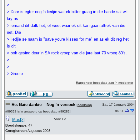
>
> Daar is egter nog 'n liedjie wat ek bitter graag in die hande sal wil
kry as
> iemand dit dalk het, of weet waar ek dit kan gaan aftrek van die
net. Die
> liedjie se naam is "save youre kisses for me" en as ek dit reg het
is dit
> ook gesing deur 'n SA rock groep van die jare laat 70 vroeg 80's.
>
>
> Groete
Rapporteer boodskap aan 'n moderator
Re: Baie dankie -- Nog 'n versoek
Sa., 17 Januarie 2004
[
boodskap
06:51
#89328
is 'n antwoord op
boodskap #89282
]
Max[2]
Volle Lid
Boodskappe:
47
Geregistreer:
Augustus 2003