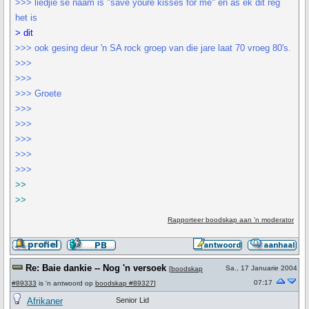
>>> liedjie se naam is "save youre kisses for me" en as ek dit reg
het is
> dit
>>> ook gesing deur 'n SA rock groep van die jare laat 70 vroeg 80's.
>>>
>>>
>>> Groete
>>>
>>>
>>>
>>>
>>>
>>
>>
Rapporteer boodskap aan 'n moderator
Re: Baie dankie -- Nog 'n versoek
Sa., 17 Januarie 2004
[
boodskap
07:17
#89333
is 'n antwoord op
boodskap #89327
]
Afrikaner
Senior Lid