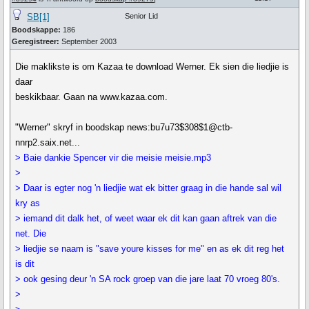
SB[1]
Senior Lid
Boodskappe:
186
Geregistreer:
September 2003
Die maklikste is om Kazaa te download Werner. Ek sien die liedjie is
daar
beskikbaar. Gaan na www.kazaa.com.
"Werner" skryf in boodskap news:bu7u73$308$1@ctb-
nnrp2.saix.net...
> Baie dankie Spencer vir die meisie meisie.mp3
>
> Daar is egter nog 'n liedjie wat ek bitter graag in die hande sal wil
kry as
> iemand dit dalk het, of weet waar ek dit kan gaan aftrek van die
net. Die
> liedjie se naam is "save youre kisses for me" en as ek dit reg het
is dit
> ook gesing deur 'n SA rock groep van die jare laat 70 vroeg 80's.
>