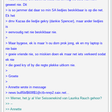
geweet nie. Dit
> is so jammer dat daar so min SA liedjies beskikbaar is op die net.
Ek het
> dmv Kazaa die liedjie gekry (dankie Spencer), maar ander liedjies
is
> eenvoudig net nie beskikbaar nie.
>
> Maar bygese, ek is maar 'n ou dom prok jong, ek en my laptop is
nie baie
> goeie vriende nie, so miskien doen ek maar net iets verkeerd sodat
ek nie
> die goed kry of by die regte plekke uitkom nie.
>
> Groete
>
> Annette wrote in message
> news:bu85bl$608$1@ctb-nnrp2.saix.net...
>> Werner, het jy al Vier Seisoenekind van Laurika Rauch gehoor?
>> --
>> Annette