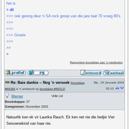
het is
> dit
>>> ook gesing deur 'n SA rock groep van die jare laat 70 vroeg 80's.
>>>
>>>
>>> Groete
>>>
>>
>
Rapporteer boodskap aan 'n moderator
Re: Baie dankie -- Nog 'n versoek
Ma., 19 Januarie 2004
[
boodskap
05:10
#89380
is 'n antwoord op
boodskap #89312
]
Werner
Volle Lid
Boodskappe:
37
Geregistreer:
November 2003
Natuurlik ken ek vir Laurika Rauch. Ek ken net nie die liedjie Vier
Seisoenekind van haar nie.