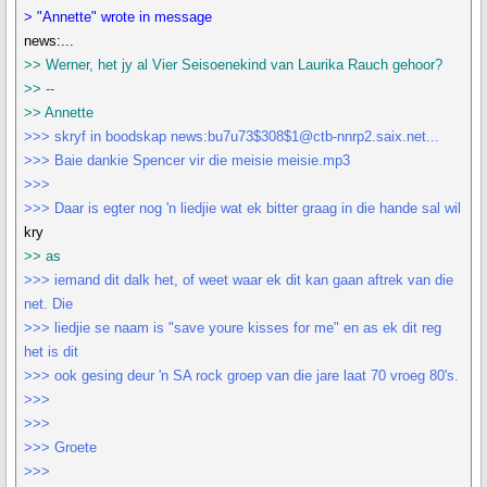
> "Annette" wrote in message
news:...
>> Werner, het jy al Vier Seisoenekind van Laurika Rauch gehoor?
>> --
>> Annette
>>> skryf in boodskap news:bu7u73$308$1@ctb-nnrp2.saix.net...
>>> Baie dankie Spencer vir die meisie meisie.mp3
>>>
>>> Daar is egter nog 'n liedjie wat ek bitter graag in die hande sal wil
kry
>> as
>>> iemand dit dalk het, of weet waar ek dit kan gaan aftrek van die
net. Die
>>> liedjie se naam is "save youre kisses for me" en as ek dit reg
het is dit
>>> ook gesing deur 'n SA rock groep van die jare laat 70 vroeg 80's.
>>>
>>>
>>> Groete
>>>