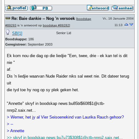
Re: Baie dankie -- Nog 'n versoek
Vr., 16 Januarie 2004
[
boodskap
11:13
#89293
is 'n antwoord op
boodskap #89282
]
SB[1]
Senior Lid
Boodskappe:
186
Geregistreer:
September 2003
Ek kom nou die dag op die liedjie "Een, twee, drie - ek kan tel is dit
nie "
af.
Dis 'n liedjie waarvan Nude Raider niks sal weet nie. Dit dateer terug
uit
die tyd toe hy nog op sy plek geken het.
"Annette" skryf in boodskap news:bu85bl$608$1@ctb-
nnrp2.saix.net...
> Werner, het jy al Vier Seisoenekind van Laurika Rauch gehoor?
> --
> Annette
>> skryf in boodskap news:bu7u73$308$1@ctb-nnrp2.saix.net...