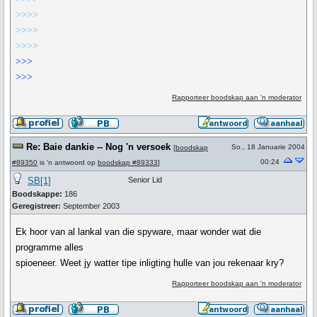
>>>>
>>>>
>>>>
>>>
>>>
Rapporteer boodskap aan 'n moderator
Re: Baie dankie -- Nog 'n versoek
So., 18 Januarie 2004
[
boodskap
00:24
#89350
is 'n antwoord op
boodskap #89333
]
SB[1]
Senior Lid
Boodskappe:
186
Geregistreer:
September 2003
Ek hoor van al lankal van die spyware, maar wonder wat die
programme alles
spioeneer. Weet jy watter tipe inligting hulle van jou rekenaar kry?
Rapporteer boodskap aan 'n moderator