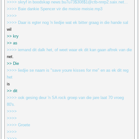
>>>> skryf in boodskap news:bu7u73$308$1@ctb-nnrp2.saix.net...
>>>> Baie dankie Spencer vir die meisie meisie.mp3
>>>>
>>>> Daar is egter nog 'n liedjie wat ek bitter graag in die hande sal
wil
>> kry
>> as
>>>> iemand dit dalk het, of weet waar ek dit kan gaan aftrek van die
net.
>> Die
>>>> liedjie se naam is "save youre kisses for me" en as ek dit reg
het
is
>> dit
>>>> ook gesing deur 'n SA rock groep van die jare laat 70 vroeg
80's.
>>>>
>>>>
>>>> Groete
>>>>
>>>>