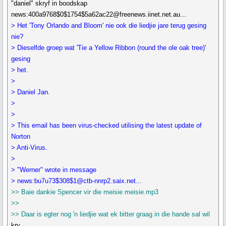
"daniel" skryf in boodskap
news:400a9768$0$1754$5a62ac22@freenews.iinet.net.au...
> Het 'Tony Orlando and Bloom' nie ook die liedjie jare terug gesing
nie?
> Dieselfde groep wat 'Tie a Yellow Ribbon (round the ole oak tree)'
gesing
> het.
>
> Daniel Jan.
>
>
> This email has been virus-checked utilising the latest update of
Norton
> Anti-Virus.
>
> "Werner" wrote in message
> news:bu7u73$308$1@ctb-nnrp2.saix.net...
>> Baie dankie Spencer vir die meisie meisie.mp3
>>
>> Daar is egter nog 'n liedjie wat ek bitter graag in die hande sal wil
kry