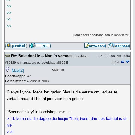
>>
>>
>>
>>
Rapporteer boodskap aan 'n moderator
Re: Baie dankie -- Nog 'n versoek
Sa., 17 Januarie 2004
[
boodskap
06:54
#89329
is 'n antwoord op
boodskap #89293
]
Max[2]
Volle Lid
Boodskappe:
47
Geregistreer:
Augustus 2003
Glenys Lynne. Mens het gedog Bles is die eerste om liedjies te
vertaal, maar dit het al jare voor hom gebeur.
"Spencer" skryf in boodskap news:...
> Ek kom nou die dag op die liedjie "Een, twee, drie - ek kan tel is dit
nie "
> af.