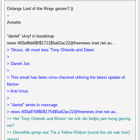
Onlangs Lord of the Rings gesien?:))
--
Annette
"daniel" skryf in boodskap
news:400a9bb6$0$1721$5a62ac22@freenews.iinet.net.au...
> 'Skuus, dit moet lees 'Tony Orlando and Dawn'.
>
> Daniel Jan.
>
> This email has been virus-checked utilising the latest update of
Norton
> Anti-Virus.
>
> "daniel" wrote in message
> news:400a9768$0$1754$5a62ac22@freenews.iinet.net.au...
>> Het 'Tony Orlando and Bloom' nie ook die liedjie jare terug gesing
nie?
>> Dieselfde groep wat 'Tie a Yellow Ribbon (round the ole oak tree)'
gesing