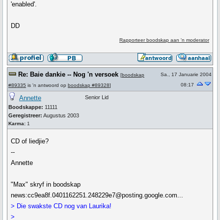
'enabled'.
DD
Rapporteer boodskap aan 'n moderator
Re: Baie dankie -- Nog 'n versoek
Sa., 17 Januarie 2004
[
boodskap
08:17
#89335
is 'n antwoord op
boodskap #89328
]
Annette
Senior Lid
Boodskappe:
11111
Geregistreer:
Augustus 2003
Karma:
1
CD of liedjie?
--
Annette
"Max" skryf in boodskap
news:cc9ea8f.0401162251.248229e7@posting.google.com...
> Die swakste CD nog van Laurika!
>