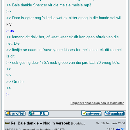
>> Baie dankie Spencer vir die meisie meisie.mp3
>>
>> Daar is egter nog 'n liedjie wat ek bitter graag in die hande sal wil
kry
> as
>> iemand dit dalk het, of weet waar ek dit kan gaan aftrek van die
net. Die
>> liedjie se naam is "save youre kisses for me" en as ek dit reg het
is dit
>> ook gesing deur 'n SA rock groep van die jare laat 70 vroeg 80's.
>>
>>
>> Groete
>>
>
Rapporteer boodskap aan 'n moderator
Re: Baie dankie -- Nog 'n versoek
Vr., 16 Januarie 2004
[
boodskap
11:17
#89294
is 'n antwoord op
boodskap #89275
]