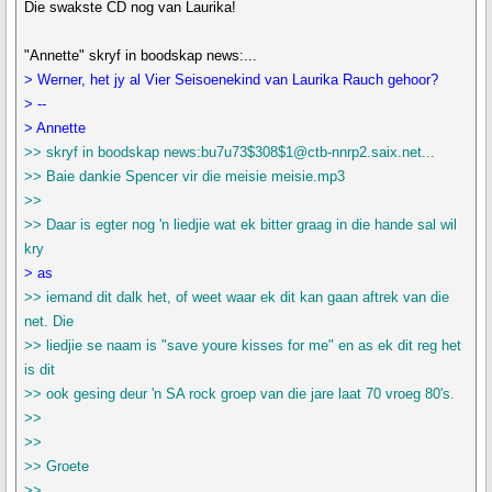
Die swakste CD nog van Laurika!
"Annette" skryf in boodskap news:...
> Werner, het jy al Vier Seisoenekind van Laurika Rauch gehoor?
> --
> Annette
>> skryf in boodskap news:bu7u73$308$1@ctb-nnrp2.saix.net...
>> Baie dankie Spencer vir die meisie meisie.mp3
>>
>> Daar is egter nog 'n liedjie wat ek bitter graag in die hande sal wil
kry
> as
>> iemand dit dalk het, of weet waar ek dit kan gaan aftrek van die
net. Die
>> liedjie se naam is "save youre kisses for me" en as ek dit reg het
is dit
>> ook gesing deur 'n SA rock groep van die jare laat 70 vroeg 80's.
>>
>>
>> Groete
>>