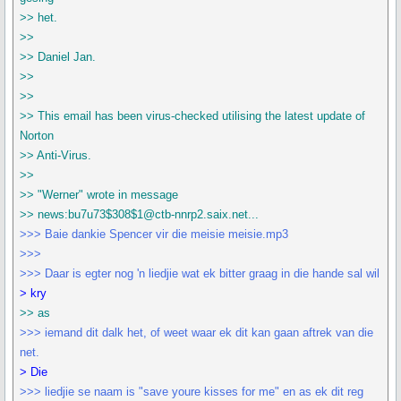
>> het.
>>
>> Daniel Jan.
>>
>>
>> This email has been virus-checked utilising the latest update of
Norton
>> Anti-Virus.
>>
>> "Werner" wrote in message
>> news:bu7u73$308$1@ctb-nnrp2.saix.net...
>>> Baie dankie Spencer vir die meisie meisie.mp3
>>>
>>> Daar is egter nog 'n liedjie wat ek bitter graag in die hande sal wil
> kry
>> as
>>> iemand dit dalk het, of weet waar ek dit kan gaan aftrek van die
net.
> Die
>>> liedjie se naam is "save youre kisses for me" en as ek dit reg