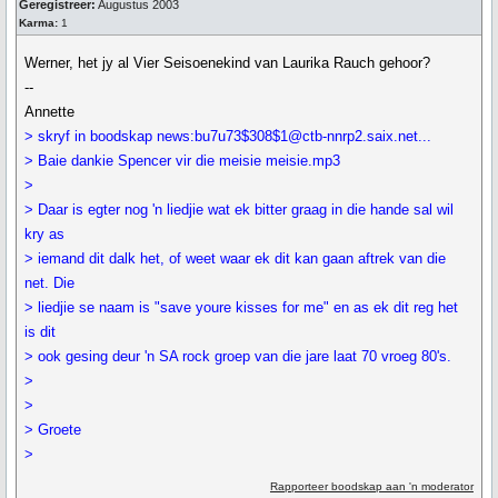
Geregistreer:
Augustus 2003
Karma:
1
Werner, het jy al Vier Seisoenekind van Laurika Rauch gehoor?
--
Annette
> skryf in boodskap news:bu7u73$308$1@ctb-nnrp2.saix.net...
> Baie dankie Spencer vir die meisie meisie.mp3
>
> Daar is egter nog 'n liedjie wat ek bitter graag in die hande sal wil
kry as
> iemand dit dalk het, of weet waar ek dit kan gaan aftrek van die
net. Die
> liedjie se naam is "save youre kisses for me" en as ek dit reg het
is dit
> ook gesing deur 'n SA rock groep van die jare laat 70 vroeg 80's.
>
>
> Groete
>
Rapporteer boodskap aan 'n moderator