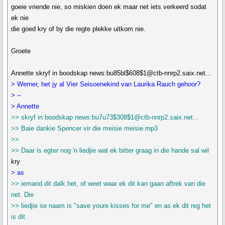
goeie vriende nie, so miskien doen ek maar net iets verkeerd sodat
ek nie
die goed kry of by die regte plekke uitkom nie.
Groete
Annette skryf in boodskap news:bu85bl$608$1@ctb-nnrp2.saix.net...
> Werner, het jy al Vier Seisoenekind van Laurika Rauch gehoor?
> --
> Annette
>> skryf in boodskap news:bu7u73$308$1@ctb-nnrp2.saix.net...
>> Baie dankie Spencer vir die meisie meisie.mp3
>>
>> Daar is egter nog 'n liedjie wat ek bitter graag in die hande sal wil
kry
> as
>> iemand dit dalk het, of weet waar ek dit kan gaan aftrek van die
net. Die
>> liedjie se naam is "save youre kisses for me" en as ek dit reg het
is dit