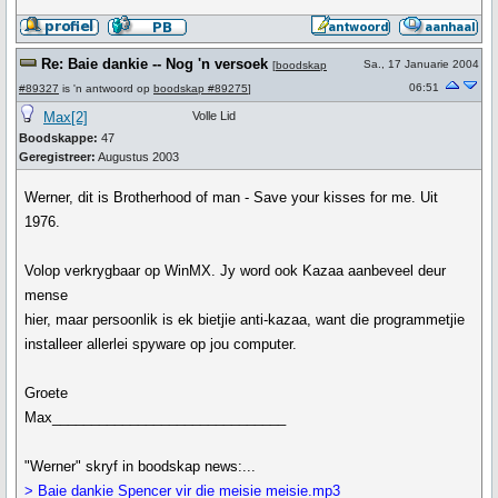
Re: Baie dankie -- Nog 'n versoek
Sa., 17 Januarie 2004
[
boodskap
06:51
#89327
is 'n antwoord op
boodskap #89275
]
Max[2]
Volle Lid
Boodskappe:
47
Geregistreer:
Augustus 2003
Werner, dit is Brotherhood of man - Save your kisses for me. Uit
1976.
Volop verkrygbaar op WinMX. Jy word ook Kazaa aanbeveel deur
mense
hier, maar persoonlik is ek bietjie anti-kazaa, want die programmetjie
installeer allerlei spyware op jou computer.
Groete
Max______________________________
"Werner" skryf in boodskap news:...
> Baie dankie Spencer vir die meisie meisie.mp3