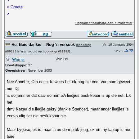
>
> Groete
>
Rapporteer boodskap aan 'n moderator
Re: Baie dankie -- Nog 'n versoek
Vr., 16 Januarie 2004
[
boodskap
12:23
#89299
is 'n antwoord op
boodskap #89282
]
Werner
Volle Lid
Boodskappe:
37
Geregistreer:
November 2003
Nee Annette, Om eerlik te wees het ek nog nie eers van hom geweet
nie. Dit
is so jammer dat daar so min SA liedjies beskikbaar is op die net. Ek
het
dmv Kazaa die liedjie gekry (dankie Spencer), maar ander liedjies is
eenvoudig net nie beskikbaar nie.
Maar bygese, ek is maar 'n ou dom prok jong, ek en my laptop is nie
baie