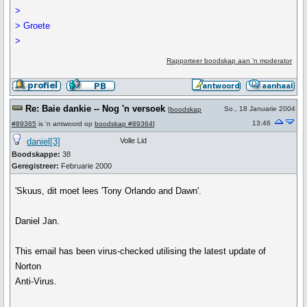
>
> Groete
>
Rapporteer boodskap aan 'n moderator
Re: Baie dankie -- Nog 'n versoek
So., 18 Januarie 2004
[
boodskap
13:46
#89365
is 'n antwoord op
boodskap #89364
]
daniel[3]
Volle Lid
Boodskappe:
38
Geregistreer:
Februarie 2000
'Skuus, dit moet lees 'Tony Orlando and Dawn'.
Daniel Jan.
This email has been virus-checked utilising the latest update of
Norton
Anti-Virus.