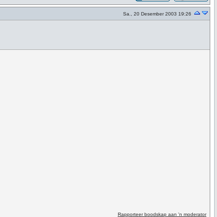
Sa., 20 Desember 2003 19:26
Rapporteer boodskap aan 'n moderator