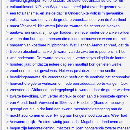
> bevolkingsgroepen kon ontstaan. De bekende Afrikaanse dichter en
> cultuurfilosoof N.P. van Wyk Louw schreef juist over de gevaren van
> een totalitarisme, en stelde dat "'n Onderdrukte volk is 'n gevaarlike
> volk". Louw was een van de grootste voorstaanders van de Apartheid
> naast Verwoerd. Het waren juist de zwarten die achter de blanken
> aankwamen omdat zij honger hadden, en liever onder de blanken wilde
> werken dan hun eigen mensen die minder betrouwbaar waren met het
> omgaan van kostbare hulpbronnen. Wat Hannah Arendt schreef, dat de
> Boeren absoluut afhankelijk waren van de zwarten is puur onzin. Het
> was andersom. De zwarte bevolking is vertwintigvoudigd in de laatste
> honderd jaar, omdat zij iedere dag een maaltijd kon genieten welke
> voorheen niet het geval was. Het was juist deze enorme snelle
> bevolkingsaanwas die veroorzaakt heeft dat de overheid het economis
> houvast dreigde te verliezen om iedereen adequaat op te vangen. Ook
> vreesden de Afrikaners ondergeploegd te worden door de groter worden
> zwarte bevolking. Om verder afbreuk te doen aan die onnozele opmerki
> van Arendt heeft Verwoerd in 1966 over Rhodesië (thans Zimbabwe)
> gezegd dat als in dat land een zwarte meerderheidsregering aan de
> macht zou komen er over twintig jaar hongersnood zou zijn. Weer had
> Verwoerd gelijk. Precies twintig jaar nadat Mugabe het land overnam
> begon zijn landonteigening, met zes miljoen hongerende zwarte mense