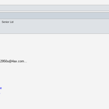
Senior Lid
gk2950u@4ax.com...
de
e