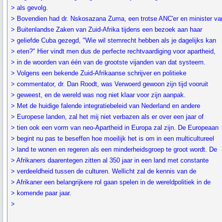
> als gevolg.
> Bovendien had dr. Nskosazana Zuma, een trotse ANC'er en minister va
> Buitenlandse Zaken van Zuid-Afrika tijdens een bezoek aan haar
> geliefde Cuba gezegd, "Wie wil stemrecht hebben als je dagelijks kan
> eten?" Hier vindt men dus de perfecte rechtvaardiging voor apartheid,
> in de woorden van één van de grootste vijanden van dat systeem.
> Volgens een bekende Zuid-Afrikaanse schrijver en politieke
> commentator, dr. Dan Roodt, was Verwoerd gewoon zijn tijd vooruit
> geweest, en de wereld was nog niet klaar voor zijn aanpak.
> Met de huidige falende integratiebeleid van Nederland en andere
> Europese landen, zal het mij niet verbazen als er over een jaar of
> tien ook een vorm van neo-Apartheid in Europa zal zijn. De Europeaan
> begint nu pas te beseffen hoe moeilijk het is om in een multicultureel
> land te wonen en regeren als een minderheidsgroep te groot wordt. De
> Afrikaners daarentegen zitten al 350 jaar in een land met constante
> verdeeldheid tussen de culturen. Wellicht zal de kennis van de
> Afrikaner een belangrijkere rol gaan spelen in de wereldpolitiek in de
> komende paar jaar.
>