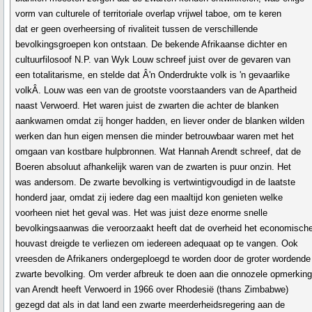
vorm van culturele of territoriale overlap vrijwel taboe, om te keren
dat er geen overheersing of rivaliteit tussen de verschillende
bevolkingsgroepen kon ontstaan. De bekende Afrikaanse dichter en
cultuurfilosoof N.P. van Wyk Louw schreef juist over de gevaren van
een totalitarisme, en stelde dat Â'n Onderdrukte volk is 'n gevaarlike
volkÂ. Louw was een van de grootste voorstaanders van de Apartheid
naast Verwoerd. Het waren juist de zwarten die achter de blanken
aankwamen omdat zij honger hadden, en liever onder de blanken wilden
werken dan hun eigen mensen die minder betrouwbaar waren met het
omgaan van kostbare hulpbronnen. Wat Hannah Arendt schreef, dat de
Boeren absoluut afhankelijk waren van de zwarten is puur onzin. Het
was andersom. De zwarte bevolking is vertwintigvoudigd in de laatste
honderd jaar, omdat zij iedere dag een maaltijd kon genieten welke
voorheen niet het geval was. Het was juist deze enorme snelle
bevolkingsaanwas die veroorzaakt heeft dat de overheid het economisch
houvast dreigde te verliezen om iedereen adequaat op te vangen. Ook
vreesden de Afrikaners ondergeploegd te worden door de groter wordende
zwarte bevolking. Om verder afbreuk te doen aan die onnozele opmerkin
van Arendt heeft Verwoerd in 1966 over Rhodesië (thans Zimbabwe)
gezegd dat als in dat land een zwarte meerderheidsregering aan de