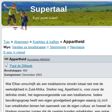
Supertaal
Kom praat saam!
»
»
»
Appartheid
Tuis
Algemeen
Koeitjies & kalfies
Wys:
Vandag se boodskappe
::
Stemmings
::
Navigasie
E-pos 'n vriend
Appartheid
[
boodskap #88484
]
Paul de Dilbeek
Boodskappe:
400
Geregistreer:
Desember 2003
Wat Ellian omschrijft als een totalitarisme strookt totaal niet met de
werkelijkheid in Zuid-Afrika. Sterker nog, Apartheid is, voor zover de
definitie strekt, het tegenovergestelde van een totalitarisme. Iedere
bevolkingsgroep heeft een eigen grondgebied gekregen waarop zij zich
kan ontwikkelen binnen het raamwerk van de eigen cultuur, en hoewel de
blanken moesten zorgen dat de zwarten konden ontwikkelen, was enige