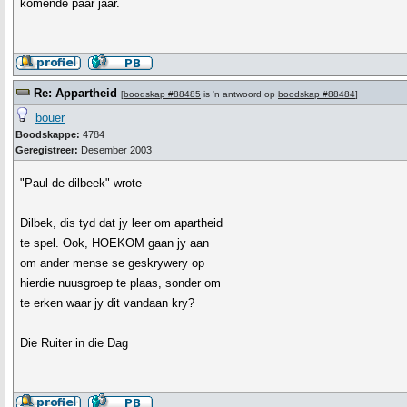
komende paar jaar.
Re: Appartheid
[
boodskap #88485
is 'n antwoord op
boodskap #88484
]
bouer
Boodskappe:
4784
Geregistreer:
Desember 2003
"Paul de dilbeek" wrote
Dilbek, dis tyd dat jy leer om apartheid
te spel. Ook, HOEKOM gaan jy aan
om ander mense se geskrywery op
hierdie nuusgroep te plaas, sonder om
te erken waar jy dit vandaan kry?
Die Ruiter in die Dag