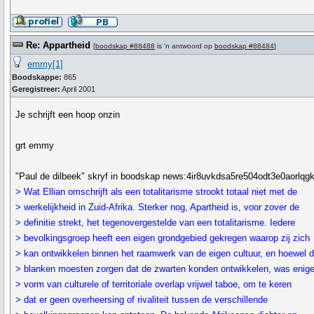
Re: Appartheid
[
boodskap #88488
is 'n antwoord op
boodskap #88484
]
emmy[1]
Boodskappe:
865
Geregistreer:
April 2001
Je schrijft een hoop onzin
grt emmy
"Paul de dilbeek" skryf in boodskap news:4ir8uvkdsa5re504odt3e0aorlq
> Wat Ellian omschrijft als een totalitarisme strookt totaal niet met de
> werkelijkheid in Zuid-Afrika. Sterker nog, Apartheid is, voor zover de
> definitie strekt, het tegenovergestelde van een totalitarisme. Iedere
> bevolkingsgroep heeft een eigen grondgebied gekregen waarop zij zich
> kan ontwikkelen binnen het raamwerk van de eigen cultuur, en hoewel 
> blanken moesten zorgen dat de zwarten konden ontwikkelen, was enig
> vorm van culturele of territoriale overlap vrijwel taboe, om te keren
> dat er geen overheersing of rivaliteit tussen de verschillende