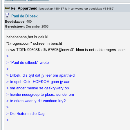
Re: Appartheid
[
boodskap #88487
is 'n antwoord op
boodskap #88485
]
Paul de Dilbeek
Boodskappe:
400
Geregistreer:
Desember 2003
hahahahaha,het is geluk!
"@rogers.com" schreef in bericht
news:Tf0Fb.99698$ea%.67695@news01.bloor.is.net.cable.rogers. com...
>
> "Paul de dilbeek" wrote
>
> Dilbek, dis tyd dat jy leer om apartheid
> te spel. Ook, HOEKOM gaan jy aan
> om ander mense se geskrywery op
> hierdie nuusgroep te plaas, sonder om
> te erken waar jy dit vandaan kry?
>
> Die Ruiter in die Dag
>