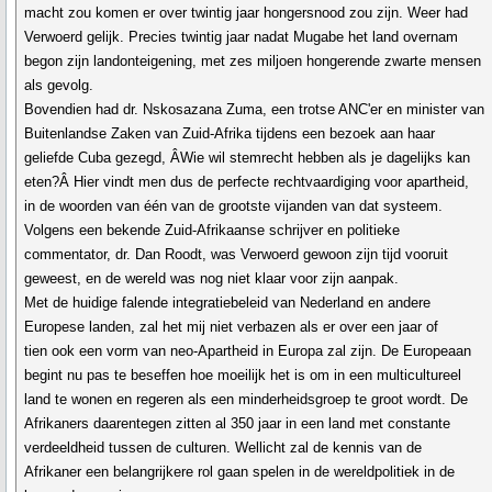
macht zou komen er over twintig jaar hongersnood zou zijn. Weer had
Verwoerd gelijk. Precies twintig jaar nadat Mugabe het land overnam
begon zijn landonteigening, met zes miljoen hongerende zwarte mensen
als gevolg.
Bovendien had dr. Nskosazana Zuma, een trotse ANC'er en minister van
Buitenlandse Zaken van Zuid-Afrika tijdens een bezoek aan haar
geliefde Cuba gezegd, ÂWie wil stemrecht hebben als je dagelijks kan
eten?Â Hier vindt men dus de perfecte rechtvaardiging voor apartheid,
in de woorden van één van de grootste vijanden van dat systeem.
Volgens een bekende Zuid-Afrikaanse schrijver en politieke
commentator, dr. Dan Roodt, was Verwoerd gewoon zijn tijd vooruit
geweest, en de wereld was nog niet klaar voor zijn aanpak.
Met de huidige falende integratiebeleid van Nederland en andere
Europese landen, zal het mij niet verbazen als er over een jaar of
tien ook een vorm van neo-Apartheid in Europa zal zijn. De Europeaan
begint nu pas te beseffen hoe moeilijk het is om in een multicultureel
land te wonen en regeren als een minderheidsgroep te groot wordt. De
Afrikaners daarentegen zitten al 350 jaar in een land met constante
verdeeldheid tussen de culturen. Wellicht zal de kennis van de
Afrikaner een belangrijkere rol gaan spelen in de wereldpolitiek in de