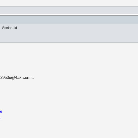
Senior Lid
gk2950u@4ax.com...
de
e