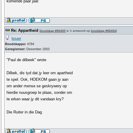
komende paar jaar.
Re: Appartheid
[
boodskap #88485
is 'n antwoord op
boodskap #88484
]
bouer
Boodskappe:
4784
Geregistreer:
Desember 2003
"Paul de dilbeek" wrote
Dilbek, dis tyd dat jy leer om apartheid
te spel. Ook, HOEKOM gaan jy aan
om ander mense se geskrywery op
hierdie nuusgroep te plaas, sonder om
te erken waar jy dit vandaan kry?
Die Ruiter in die Dag