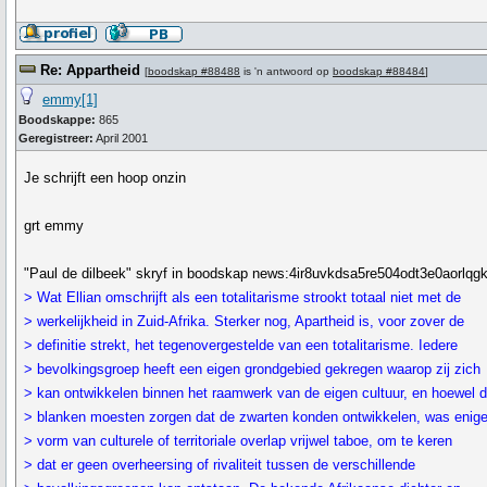
Re: Appartheid
[
boodskap #88488
is 'n antwoord op
boodskap #88484
]
emmy[1]
Boodskappe:
865
Geregistreer:
April 2001
Je schrijft een hoop onzin
grt emmy
"Paul de dilbeek" skryf in boodskap news:4ir8uvkdsa5re504odt3e0aorlq
> Wat Ellian omschrijft als een totalitarisme strookt totaal niet met de
> werkelijkheid in Zuid-Afrika. Sterker nog, Apartheid is, voor zover de
> definitie strekt, het tegenovergestelde van een totalitarisme. Iedere
> bevolkingsgroep heeft een eigen grondgebied gekregen waarop zij zich
> kan ontwikkelen binnen het raamwerk van de eigen cultuur, en hoewel 
> blanken moesten zorgen dat de zwarten konden ontwikkelen, was enig
> vorm van culturele of territoriale overlap vrijwel taboe, om te keren
> dat er geen overheersing of rivaliteit tussen de verschillende