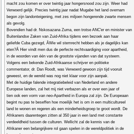
macht zou komen er over twintig jaar hongersnood zou zijn. Weer had
Verwoerd gelijk. Precies twintig jaar nadat Mugabe het land overnam
begon zijn landonteigening, met zes miljoen hongerende zwarte mensen
als gevolg.
Bovendien had dr. Nskosazana Zuma, een trotse ANC'er en minister van
Buitenlandse Zaken van Zuid-Afrika tijdens een bezoek aan haar
geliefde Cuba gezegd, ÂWie wil stemrecht hebben als je dagelijks kan
eten?Â Hier vindt men dus de perfecte rechtvaardiging voor apartheid,
in de woorden van één van de grootste vijanden van dat systeem.
Volgens een bekende Zuid-Afrikaanse schrijver en politieke
commentator, dr. Dan Roodt, was Verwoerd gewoon zijn tijd vooruit
geweest, en de wereld was nog niet klaar voor zijn aanpak.
Met de huidige falende integratiebeleid van Nederland en andere
Europese landen, zal het mij niet verbazen als er over een jaar of
tien ook een vorm van neo-Apartheid in Europa zal zijn. De Europeaan
begint nu pas te beseffen hoe moeilijk het is om in een multicultureel
land te wonen en regeren als een minderheidsgroep te groot wordt. De
Afrikaners daarentegen zitten al 350 jaar in een land met constante
verdeeldheid tussen de culturen. Wellicht zal de kennis van de
Afrikaner een belangrijkere rol gaan spelen in de wereldpolitiek in de