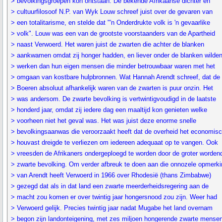
> bevolkingsgroepen kon ontstaan. De bekende Afrikaanse dichter en
> cultuurfilosoof N.P. van Wyk Louw schreef juist over de gevaren van
> een totalitarisme, en stelde dat "'n Onderdrukte volk is 'n gevaarlike
> volk". Louw was een van de grootste voorstaanders van de Apartheid
> naast Verwoerd. Het waren juist de zwarten die achter de blanken
> aankwamen omdat zij honger hadden, en liever onder de blanken wilde
> werken dan hun eigen mensen die minder betrouwbaar waren met het
> omgaan van kostbare hulpbronnen. Wat Hannah Arendt schreef, dat de
> Boeren absoluut afhankelijk waren van de zwarten is puur onzin. Het
> was andersom. De zwarte bevolking is vertwintigvoudigd in de laatste
> honderd jaar, omdat zij iedere dag een maaltijd kon genieten welke
> voorheen niet het geval was. Het was juist deze enorme snelle
> bevolkingsaanwas die veroorzaakt heeft dat de overheid het economis
> houvast dreigde te verliezen om iedereen adequaat op te vangen. Ook
> vreesden de Afrikaners ondergeploegd te worden door de groter worden
> zwarte bevolking. Om verder afbreuk te doen aan die onnozele opmerki
> van Arendt heeft Verwoerd in 1966 over Rhodesië (thans Zimbabwe)
> gezegd dat als in dat land een zwarte meerderheidsregering aan de
> macht zou komen er over twintig jaar hongersnood zou zijn. Weer had
> Verwoerd gelijk. Precies twintig jaar nadat Mugabe het land overnam
> begon zijn landonteigening, met zes miljoen hongerende zwarte mense