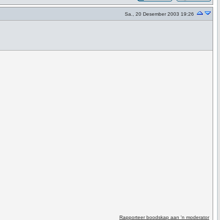
Sa., 20 Desember 2003 19:26
Rapporteer boodskap aan 'n moderator