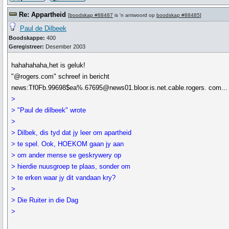
Re: Appartheid
[
boodskap #88487
is 'n antwoord op
boodskap #88485
]
Paul de Dilbeek
Boodskappe:
400
Geregistreer:
Desember 2003
hahahahaha,het is geluk!
"@rogers.com" schreef in bericht
news:Tf0Fb.99698$ea%.67695@news01.bloor.is.net.cable.rogers. com...
>
> "Paul de dilbeek" wrote
>
> Dilbek, dis tyd dat jy leer om apartheid
> te spel. Ook, HOEKOM gaan jy aan
> om ander mense se geskrywery op
> hierdie nuusgroep te plaas, sonder om
> te erken waar jy dit vandaan kry?
>
> Die Ruiter in die Dag
>