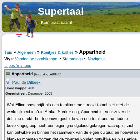
Supertaal
Kom praat saam!
»
»
»
Appartheid
Tuis
Algemeen
Koeitjies & kalfies
Wys:
Vandag se boodskappe
::
Stemmings
::
Navigasie
E-pos 'n vriend
Appartheid
[
boodskap #88484
]
Paul de Dilbeek
Boodskappe:
400
Geregistreer:
Desember 2003
Wat Ellian omschrijft als een totalitarisme strookt totaal niet met de
werkelijkheid in Zuid-Afrika. Sterker nog, Apartheid is, voor zover de
definitie strekt, het tegenovergestelde van een totalitarisme. Iedere
bevolkingsgroep heeft een eigen grondgebied gekregen waarop zij zich
kan ontwikkelen binnen het raamwerk van de eigen cultuur, en hoewel de
blanken moesten zorgen dat de zwarten konden ontwikkelen, was enige