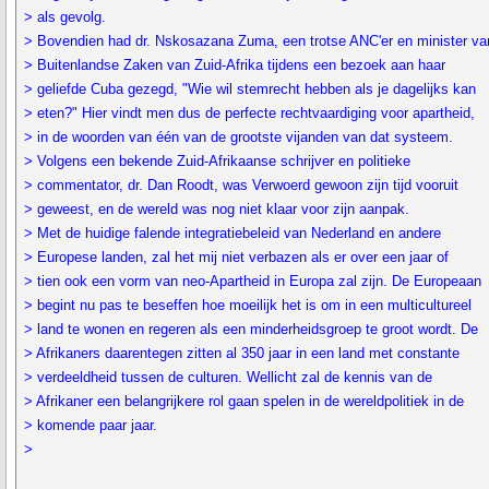
> als gevolg.
> Bovendien had dr. Nskosazana Zuma, een trotse ANC'er en minister va
> Buitenlandse Zaken van Zuid-Afrika tijdens een bezoek aan haar
> geliefde Cuba gezegd, "Wie wil stemrecht hebben als je dagelijks kan
> eten?" Hier vindt men dus de perfecte rechtvaardiging voor apartheid,
> in de woorden van één van de grootste vijanden van dat systeem.
> Volgens een bekende Zuid-Afrikaanse schrijver en politieke
> commentator, dr. Dan Roodt, was Verwoerd gewoon zijn tijd vooruit
> geweest, en de wereld was nog niet klaar voor zijn aanpak.
> Met de huidige falende integratiebeleid van Nederland en andere
> Europese landen, zal het mij niet verbazen als er over een jaar of
> tien ook een vorm van neo-Apartheid in Europa zal zijn. De Europeaan
> begint nu pas te beseffen hoe moeilijk het is om in een multicultureel
> land te wonen en regeren als een minderheidsgroep te groot wordt. De
> Afrikaners daarentegen zitten al 350 jaar in een land met constante
> verdeeldheid tussen de culturen. Wellicht zal de kennis van de
> Afrikaner een belangrijkere rol gaan spelen in de wereldpolitiek in de
> komende paar jaar.
>