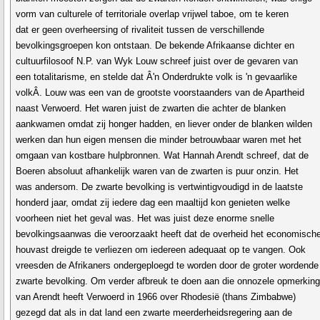
vorm van culturele of territoriale overlap vrijwel taboe, om te keren
dat er geen overheersing of rivaliteit tussen de verschillende
bevolkingsgroepen kon ontstaan. De bekende Afrikaanse dichter en
cultuurfilosoof N.P. van Wyk Louw schreef juist over de gevaren van
een totalitarisme, en stelde dat Â'n Onderdrukte volk is 'n gevaarlike
volkÂ. Louw was een van de grootste voorstaanders van de Apartheid
naast Verwoerd. Het waren juist de zwarten die achter de blanken
aankwamen omdat zij honger hadden, en liever onder de blanken wilden
werken dan hun eigen mensen die minder betrouwbaar waren met het
omgaan van kostbare hulpbronnen. Wat Hannah Arendt schreef, dat de
Boeren absoluut afhankelijk waren van de zwarten is puur onzin. Het
was andersom. De zwarte bevolking is vertwintigvoudigd in de laatste
honderd jaar, omdat zij iedere dag een maaltijd kon genieten welke
voorheen niet het geval was. Het was juist deze enorme snelle
bevolkingsaanwas die veroorzaakt heeft dat de overheid het economisch
houvast dreigde te verliezen om iedereen adequaat op te vangen. Ook
vreesden de Afrikaners ondergeploegd te worden door de groter wordende
zwarte bevolking. Om verder afbreuk te doen aan die onnozele opmerkin
van Arendt heeft Verwoerd in 1966 over Rhodesië (thans Zimbabwe)
gezegd dat als in dat land een zwarte meerderheidsregering aan de