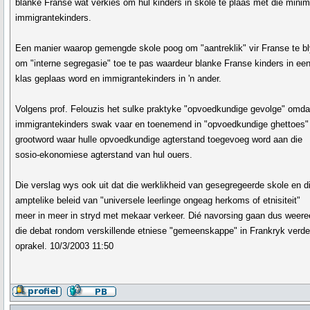
blanke Franse wat verkies om hul kinders in skole te plaas met die min
immigrantekinders.
Een manier waarop gemengde skole poog om "aantreklik" vir Franse te bly
om "interne segregasie" toe te pas waardeur blanke Franse kinders in ee
klas geplaas word en immigrantekinders in 'n ander.
Volgens prof. Felouzis het sulke praktyke "opvoedkundige gevolge" omda
immigrantekinders swak vaar en toenemend in "opvoedkundige ghettoes"
grootword waar hulle opvoedkundige agterstand toegevoeg word aan die
sosio-ekonomiese agterstand van hul ouers.
Die verslag wys ook uit dat die werklikheid van gesegregeerde skole en d
amptelike beleid van "universele leerlinge ongeag herkoms of etnisiteit"
meer in meer in stryd met mekaar verkeer. Dié navorsing gaan dus weer
die debat rondom verskillende etniese "gemeenskappe" in Frankryk verde
oprakel. 10/3/2003 11:50