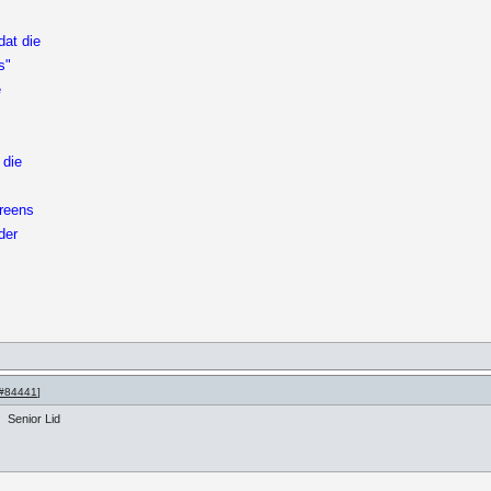
dat die
s"
e
 die
ereens
der
#84441
]
Senior Lid