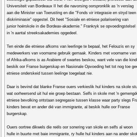
Universiteit van Bordeaux II het die navorsing oorspronklik as 'n verslag
aan die Minister van Toerusting en die "Fonds vir integrasie en stryd teen
diskriminasie" opgestel. Dit heet "Sosiale en etniese polarisering van
junior hoërskole in die Bordeax-akademie." Frankryk se opvoedingstelsel 
in 'n aantal streeksakademies opgedeel.
Ten einde die etniese afkoms van leerlinge te bepaal, het Felouzis en sy
medewerkers van voorname gebruik gemaak. Kinders met voorname van 
of Afrika-afkoms is as Arabiere of swartes beskou, want vele van die kind
beskik oor Franse burgerskap en Nasionale Opvoeding het tot nog toe ge
etniese onderskeid tussen leelinge toegelaat nie.
Daar is bevind dat blanke Franse ouers verkieslik hul kinders na skole st
wat oorheersend uit hul eie groep bestaan. Selfs in skole met 'n gemengd
etniese bevolking ontstaan segregasie tussen klasse waar party slegs F
kinders bevat en ander dié van immigrante, al beskik hulle oor Franse
burgerskap.
Ouers oortree dikwels die reëls oor sonering van skole en selfs al woon
hulle in buurte met baie immigrante, ry hulle hul kinders aan na ander sko