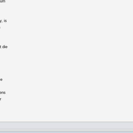
imum
, is
n
t die
ie
eens
r