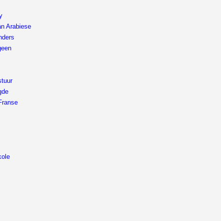
y
n Arabiese
nders
geen
stuur
gde
 Franse
kole
t