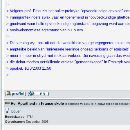
>
> Volgens prof. Felouzis het sulke praktyke "opvoedkundige gevolge" om
> immigrantekinders swak vaar en toenemend in "opvoedkundige ghettoe
> grootword waar hulle opvoedkundige agterstand toegevoeg word aan di
> sosio-ekonomiese agterstand van hul ouers.
>
> Die verslag wys ook uit dat die werklikheid van gesegregeerde skole en
> amptelike beleid van "universele leerlinge ongeag herkoms of etnisiteit"
> meer in meer in stryd met mekaar verkeer. Dié navorsing gaan dus we
> die debat rondom verskillende etniese "gemeenskappe" in Frankryk ver
> oprakel. 10/3/2003 11:50
>
Re: Apartheid in Franse skole
[
boodskap #84448
is 'n antwoord op
boodskap 
bouer
Boodskappe:
4784
Geregistreer:
Desember 2003