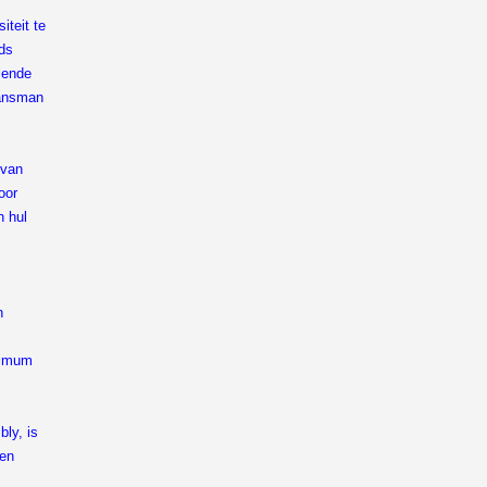
iteit te
eds
lende
ransman
 van
oor
n hul
n
inimum
ly, is
een