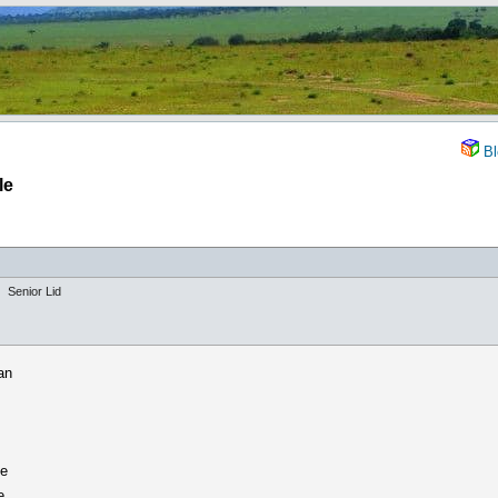
Bl
le
Senior Lid
an
de
e