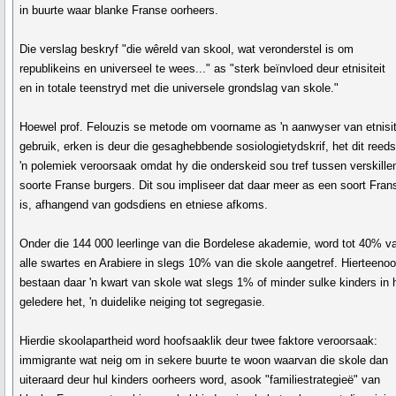
in buurte waar blanke Franse oorheers.
Die verslag beskryf "die wêreld van skool, wat veronderstel is om
republikeins en universeel te wees..." as "sterk beïnvloed deur etnisiteit
en in totale teenstryd met die universele grondslag van skole."
Hoewel prof. Felouzis se metode om voorname as 'n aanwyser van etnisit
gebruik, erken is deur die gesaghebbende sosiologietydskrif, het dit reed
'n polemiek veroorsaak omdat hy die onderskeid sou tref tussen verskille
soorte Franse burgers. Dit sou impliseer dat daar meer as een soort Fra
is, afhangend van godsdiens en etniese afkoms.
Onder die 144 000 leerlinge van die Bordelese akademie, word tot 40% v
alle swartes en Arabiere in slegs 10% van die skole aangetref. Hierteenoo
bestaan daar 'n kwart van skole wat slegs 1% of minder sulke kinders in 
geledere het, 'n duidelike neiging tot segregasie.
Hierdie skoolapartheid word hoofsaaklik deur twee faktore veroorsaak:
immigrante wat neig om in sekere buurte te woon waarvan die skole dan
uiteraard deur hul kinders oorheers word, asook "familiestrategieë" van