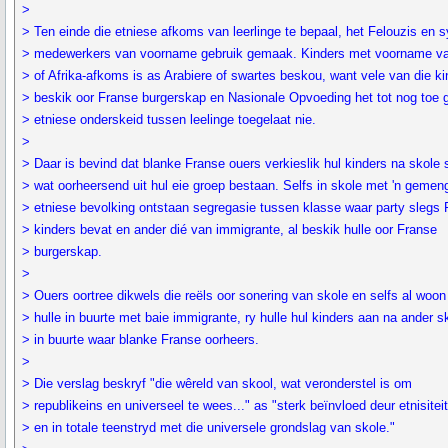
>
> Ten einde die etniese afkoms van leerlinge te bepaal, het Felouzis en s
> medewerkers van voorname gebruik gemaak. Kinders met voorname va
> of Afrika-afkoms is as Arabiere of swartes beskou, want vele van die ki
> beskik oor Franse burgerskap en Nasionale Opvoeding het tot nog toe 
> etniese onderskeid tussen leelinge toegelaat nie.
>
> Daar is bevind dat blanke Franse ouers verkieslik hul kinders na skole 
> wat oorheersend uit hul eie groep bestaan. Selfs in skole met 'n gemen
> etniese bevolking ontstaan segregasie tussen klasse waar party slegs
> kinders bevat en ander dié van immigrante, al beskik hulle oor Franse
> burgerskap.
>
> Ouers oortree dikwels die reëls oor sonering van skole en selfs al woon
> hulle in buurte met baie immigrante, ry hulle hul kinders aan na ander s
> in buurte waar blanke Franse oorheers.
>
> Die verslag beskryf "die wêreld van skool, wat veronderstel is om
> republikeins en universeel te wees..." as "sterk beïnvloed deur etnisitei
> en in totale teenstryd met die universele grondslag van skole."