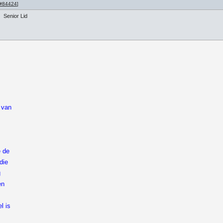
#84424
]
Senior Lid
 van
e de
die
g
en
l is