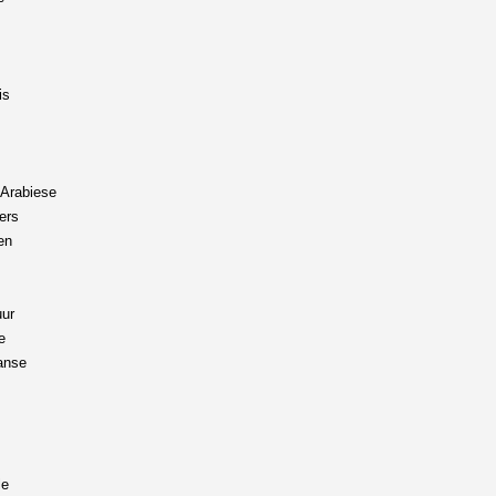
is
Arabiese
ers
en
uur
e
ranse
le