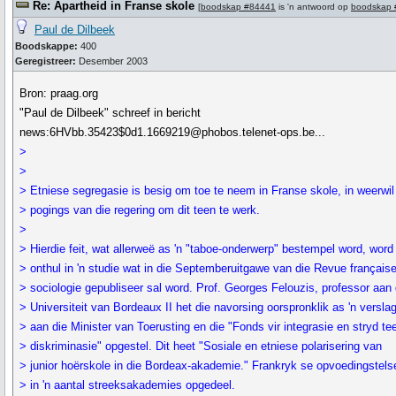
Re: Apartheid in Franse skole
[
boodskap #84441
is 'n antwoord op
boodskap 
Paul de Dilbeek
Boodskappe:
400
Geregistreer:
Desember 2003
Bron: praag.org
"Paul de Dilbeek" schreef in bericht
news:6HVbb.35423$0d1.1669219@phobos.telenet-ops.be...
>
>
> Etniese segregasie is besig om toe te neem in Franse skole, in weerwil
> pogings van die regering om dit teen te werk.
>
> Hierdie feit, wat allerweë as 'n "taboe-onderwerp" bestempel word, word
> onthul in 'n studie wat in die Septemberuitgawe van die Revue français
> sociologie gepubliseer sal word. Prof. Georges Felouzis, professor aan 
> Universiteit van Bordeaux II het die navorsing oorspronklik as 'n versla
> aan die Minister van Toerusting en die "Fonds vir integrasie en stryd te
> diskriminasie" opgestel. Dit heet "Sosiale en etniese polarisering van
> junior hoërskole in die Bordeax-akademie." Frankryk se opvoedingstelse
> in 'n aantal streeksakademies opgedeel.