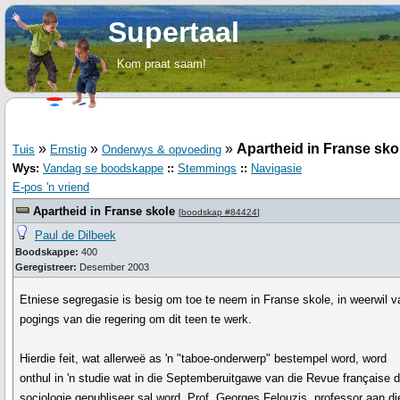
Supertaal
Kom praat saam!
»
»
»
Apartheid in Franse sko
Tuis
Ernstig
Onderwys & opvoeding
Wys:
Vandag se boodskappe
::
Stemmings
::
Navigasie
E-pos 'n vriend
Apartheid in Franse skole
[
boodskap #84424
]
Paul de Dilbeek
Boodskappe:
400
Geregistreer:
Desember 2003
Etniese segregasie is besig om toe te neem in Franse skole, in weerwil v
pogings van die regering om dit teen te werk.
Hierdie feit, wat allerweë as 'n "taboe-onderwerp" bestempel word, word
onthul in 'n studie wat in die Septemberuitgawe van die Revue française 
sociologie gepubliseer sal word. Prof. Georges Felouzis, professor aan di