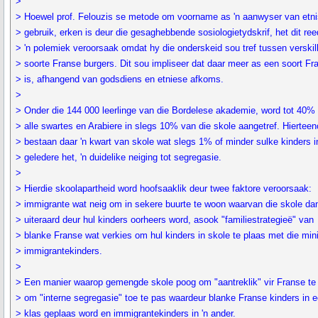
>
> Hoewel prof. Felouzis se metode om voorname as 'n aanwyser van etnis
> gebruik, erken is deur die gesaghebbende sosiologietydskrif, het dit re
> 'n polemiek veroorsaak omdat hy die onderskeid sou tref tussen verskil
> soorte Franse burgers. Dit sou impliseer dat daar meer as een soort F
> is, afhangend van godsdiens en etniese afkoms.
>
> Onder die 144 000 leerlinge van die Bordelese akademie, word tot 40%
> alle swartes en Arabiere in slegs 10% van die skole aangetref. Hierteen
> bestaan daar 'n kwart van skole wat slegs 1% of minder sulke kinders i
> geledere het, 'n duidelike neiging tot segregasie.
>
> Hierdie skoolapartheid word hoofsaaklik deur twee faktore veroorsaak:
> immigrante wat neig om in sekere buurte te woon waarvan die skole da
> uiteraard deur hul kinders oorheers word, asook "familiestrategieë" van
> blanke Franse wat verkies om hul kinders in skole te plaas met die m
> immigrantekinders.
>
> Een manier waarop gemengde skole poog om "aantreklik" vir Franse te b
> om "interne segregasie" toe te pas waardeur blanke Franse kinders in 
> klas geplaas word en immigrantekinders in 'n ander.