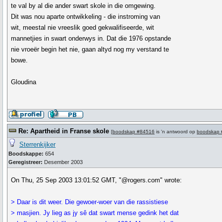
te val by al die ander swart skole in die omgewing.
Dit was nou aparte ontwikkeling - die instroming van
wit, meestal nie vreeslik goed gekwalifiseerde, wit
mannetjies in swart onderwys in. Dat die 1976 opstande
nie vroeër begin het nie, gaan altyd nog my verstand te
bowe.
Gloudina
Re: Apartheid in Franse skole
[
boodskap #84516
is 'n antwoord op
boodskap 
Sterrenkijker
Boodskappe:
654
Geregistreer:
Desember 2003
On Thu, 25 Sep 2003 13:01:52 GMT, "@rogers.com" wrote:
> Daar is dit weer. Die gewoer-woer van die rassistiese
> masjien. Jy lieg as jy sê dat swart mense gedink het dat