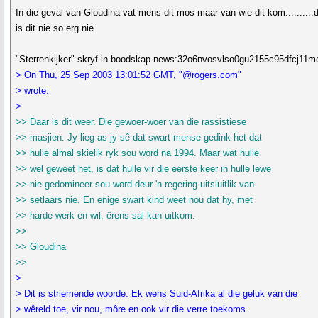
In die geval van Gloudina vat mens dit mos maar van wie dit kom..........
is dit nie so erg nie.
"Sterrenkijker" skryf in boodskap news:32o6nvosvlso0gu2155c95dfcj11
> On Thu, 25 Sep 2003 13:01:52 GMT, "@rogers.com"
> wrote:
>
>> Daar is dit weer. Die gewoer-woer van die rassistiese
>> masjien. Jy lieg as jy sê dat swart mense gedink het dat
>> hulle almal skielik ryk sou word na 1994. Maar wat hulle
>> wel geweet het, is dat hulle vir die eerste keer in hulle lewe
>> nie gedomineer sou word deur 'n regering uitsluitlik van
>> setlaars nie. En enige swart kind weet nou dat hy, met
>> harde werk en wil, êrens sal kan uitkom.
>>
>> Gloudina
>>
>
> Dit is striemende woorde. Ek wens Suid-Afrika al die geluk van die
> wêreld toe, vir nou, môre en ook vir die verre toekoms.