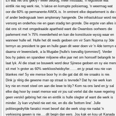
En wat het ons gekry? Meer bedrog, meer misdaad, 'n regstelsel wat
eintlik nie reg werk nie, 'n lakse en korrupte polisiemag, 'n weermag wat
oor die 60% op permanente AWOL is. In omtrent elke departement is die
of ander bedrogsaak teen amptenary hangende. Die infrastuktuur word ni
versorg en onderhou nie en gaan stadig ten gronde. Die ergste van alles i
dat ons sit met omgedraaide apartheid want die Owambos oorheers die
parlement met 'n 75% meerderheid en kan die konstitusie wysig waar en
wanneer hulle wil. Hulle het dit reeds gedoen om vir Sam Nujoma sy 3de
termyn as president te gee en hulle gaan dit weer doen vir 'n 4de termyn 
daarna vir lewenslank, a la Mugabe [hulle's toevallig tjommies!]. Verder
bou hy paleis en spandeer miljoene elke jaar net om homself belangrik te
laat lyk. Al die staat se bouwerk word deur Sjinese gedoen en sy eie me
sit met 'n groter as 60% werkloosheidsyfer........en jy praat nou nie van
blankes nie! Sy eie mense boor hy in die gat dat dit nie snaaks is nie.
Dink jy rêrig die gewone man op straat is tevrede? Dat hy nie werk kan
kry nie en moet steel om aan die lewe te bly? Kom na ons land en jy sal
elke dag hoor by swart mense wat vir jou sal vertel dat die nuwe regering
geen verskil gebring het nie en eintlik is hulle slegter af want die werk is
minder. Jy kan vryheid nie eet nie, en dis die 'bottom line'. Julle
politiesgedryfde fanatici moet besef dat die werk stop nie nadat 'n
verkiesing gewen is nie.....dit begin dan eers. Jou kak en kou uit Kanada