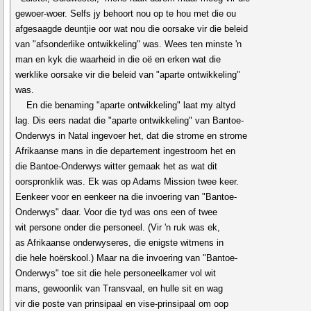
gewoer-woer. Selfs jy behoort nou op te hou met die ou
afgesaagde deuntjie oor wat nou die oorsake vir die beleid
van "afsonderlike ontwikkeling" was. Wees ten minste 'n
man en kyk die waarheid in die oë en erken wat die
werklike oorsake vir die beleid van "aparte ontwikkeling"
was.
En die benaming "aparte ontwikkeling" laat my altyd
lag. Dis eers nadat die "aparte ontwikkeling" van Bantoe-
Onderwys in Natal ingevoer het, dat die strome en strome
Afrikaanse mans in die departement ingestroom het en
die Bantoe-Onderwys witter gemaak het as wat dit
oorspronklik was. Ek was op Adams Mission twee keer.
Eenkeer voor en eenkeer na die invoering van "Bantoe-
Onderwys" daar. Voor die tyd was ons een of twee
wit persone onder die personeel. (Vir 'n ruk was ek,
as Afrikaanse onderwyseres, die enigste witmens in
die hele hoërskool.) Maar na die invoering van "Bantoe-
Onderwys" toe sit die hele personeelkamer vol wit
mans, gewoonlik van Transvaal, en hulle sit en wag
vir die poste van prinsipaal en vise-prinsipaal om oop