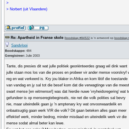
>
> Norbert (uit Vlaandere)
Re: Apartheid in Franse skole
[
boodskap #84522
is 'n antwoord op
boodskap 
Sandvlooi
Boodskappe:
484
Geregistreer:
Julie 2003
Tante, dis presies dit wat julle politiek georiënteerdes graag wil dink want
julle staan mos los van die proses en probeer vir ander mense voorskryf 
reg en wat verkeerd is. Kry jou blaker in Afrika en kom lêóf die toestande
van vandag en jy sal tot die besef kom dat die verwagtinge van die mees
swart mense [en witmense!] was dat hierdie nuwe 'vryheidsregering' wat t
gefundeer is op menseregtebeginsels, nie net die volk polities sal bevry
nie, maar uiteindelik gaan jy 'n amptenary kry wat onvoorwaardelik en
onbaatsugtig gaan werk VIR die volk? Dit gaan beteken alles gaan meer
effektief werk, minder bedrog, minder misdaad en uiteindelik werk vir die
mense sodat almal beter kan lewe.