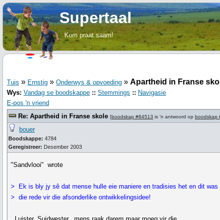
Supertaal
Kom praat saam!
»
»
»
Apartheid in Franse sko
Tuis
Ernstig
Onderwys & opvoeding
Wys:
Vandag se boodskappe
::
Stemmings
::
Navigasie
E-pos 'n vriend
Re: Apartheid in Franse skole
[
boodskap #84513
is 'n antwoord op
boodskap 
bouer
Boodskappe:
4784
Geregistreer:
Desember 2003
"Sandvlooi" wrote
> Ek is bly jy sê dat mense hulle eie maniere en tradisies het en dit was 
> die rede vir die afsonderlike ontwikkelingsidee!
Luister, Suidwester, mens raak darem maar moeg vir die