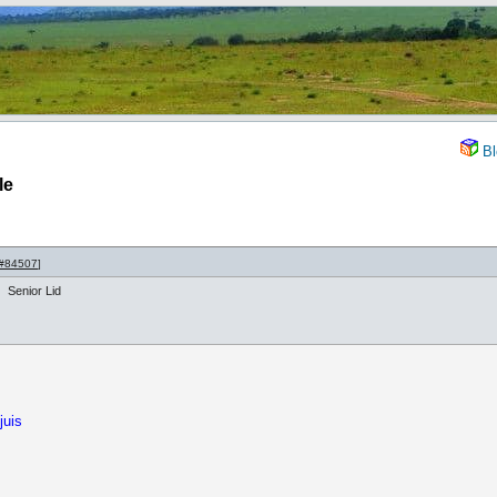
Bl
le
#84507
]
Senior Lid
juis