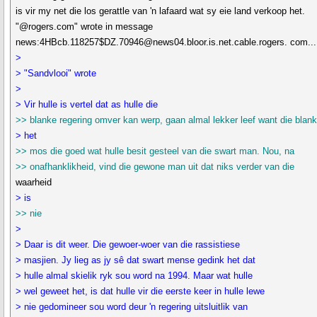
is vir my net die los gerattle van 'n lafaard wat sy eie land verkoop het.
"@rogers.com" wrote in message
news:4HBcb.118257$DZ.70946@news04.bloor.is.net.cable.rogers. com...
>
> "Sandvlooi" wrote
>
> Vir hulle is vertel dat as hulle die
>> blanke regering omver kan werp, gaan almal lekker leef want die blan
> het
>> mos die goed wat hulle besit gesteel van die swart man. Nou, na
>> onafhanklikheid, vind die gewone man uit dat niks verder van die
waarheid
> is
>> nie
>
> Daar is dit weer. Die gewoer-woer van die rassistiese
> masjien. Jy lieg as jy sê dat swart mense gedink het dat
> hulle almal skielik ryk sou word na 1994. Maar wat hulle
> wel geweet het, is dat hulle vir die eerste keer in hulle lewe
> nie gedomineer sou word deur 'n regering uitsluitlik van