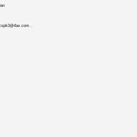
dan
mcspk3@4ax.com...