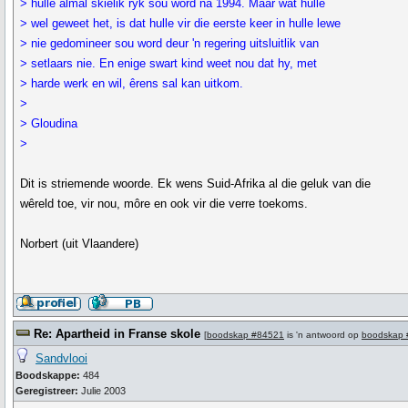
> hulle almal skielik ryk sou word na 1994. Maar wat hulle
> wel geweet het, is dat hulle vir die eerste keer in hulle lewe
> nie gedomineer sou word deur 'n regering uitsluitlik van
> setlaars nie. En enige swart kind weet nou dat hy, met
> harde werk en wil, êrens sal kan uitkom.
>
> Gloudina
>
Dit is striemende woorde. Ek wens Suid-Afrika al die geluk van die
wêreld toe, vir nou, môre en ook vir die verre toekoms.
Norbert (uit Vlaandere)
Re: Apartheid in Franse skole
[
boodskap #84521
is 'n antwoord op
boodskap 
Sandvlooi
Boodskappe:
484
Geregistreer:
Julie 2003