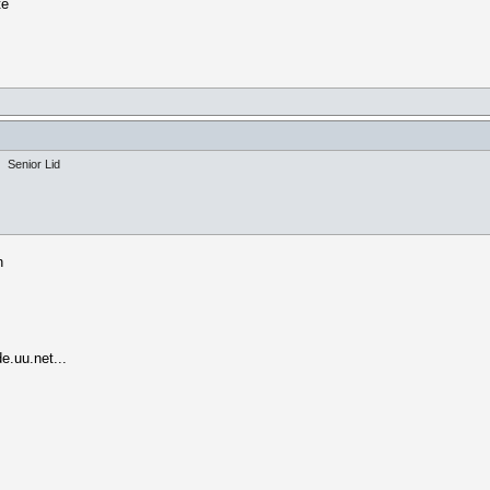
te
Senior Lid
n
.uu.net...