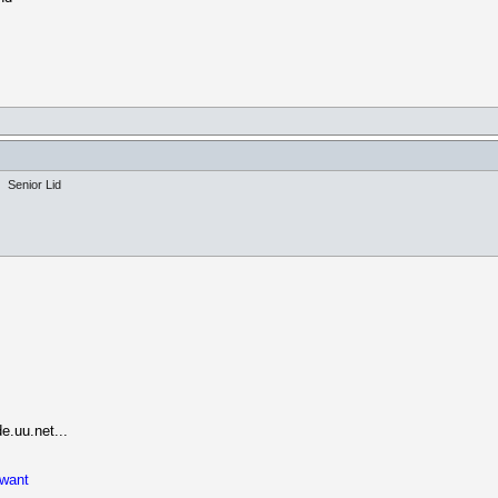
Senior Lid
.uu.net...
 want