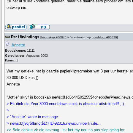
Ek het al sulke kontrakte geteken, maar nie daarna eers probeer om iets 
ontwerp nie.
Re: Uitvindings
[
boodskap #80845
is 'n antwoord op
boodskap #80839
]
Annette
Boodskappe:
11111
Geregistreer:
Augustus 2003
Karma:
1
Wat my getiekel het is daardie papierklipregmaker wat 3 per uur herstel e
30 000 USD kos;))
Annette
"Jottie" skryf in boodskap news:3f1d6b44$0$255$4d4ebb8e@read.news.de
> Ek dink die Year 3000 countdown clock is absoluut uitstekend!! ;-)
>
> "Annette" wrote in message
> news:bfj9qr$fbmct$1@ID-92016.news.uni-berlin.de...
>> Baie dankie vir die navraag - ek het my nou so pas slap gelag by: