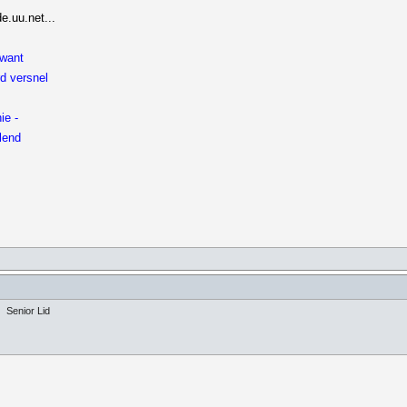
.uu.net...
 want
d versnel
ie -
llend
Senior Lid