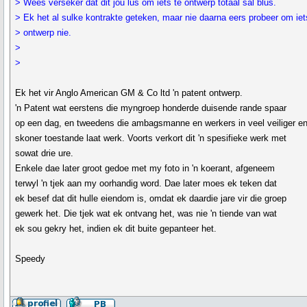
> Wees verseker dat dit jou lus om iets te ontwerp totaal sal blus.
> Ek het al sulke kontrakte geteken, maar nie daarna eers probeer om iet
> ontwerp nie.
>
>
Ek het vir Anglo American GM & Co ltd 'n patent ontwerp.
'n Patent wat eerstens die myngroep honderde duisende rande spaar
op een dag, en tweedens die ambagsmanne en werkers in veel veiliger e
skoner toestande laat werk. Voorts verkort dit 'n spesifieke werk met
sowat drie ure.
Enkele dae later groot gedoe met my foto in 'n koerant, afgeneem
terwyl 'n tjek aan my oorhandig word. Dae later moes ek teken dat
ek besef dat dit hulle eiendom is, omdat ek daardie jare vir die groep
gewerk het. Die tjek wat ek ontvang het, was nie 'n tiende van wat
ek sou gekry het, indien ek dit buite gepanteer het.
Speedy