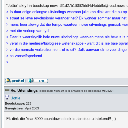
"Jottie" skryf in boodskap news:3f1d2751$0$255$4d4ebb8e@read.news.de
> Is daar enige onlangse uitvindings waaraan julle kan dink wat die ou op
> straat se lewe revolusionêr verander het? Ek wonder sommer maar net
> mens hoor alewig dat die tempo waarteen nuwe uitvindings gemaak wor
> met die verloop van tyd.
> Daar is waarskynlik baie nuwe uitvindings waarvan mens nie bewus is n
> veral in die mediese/biologiese wetenskappe - want dit is nie baie opva
> vir die normale verbruiker nie... of is dit? Dalk aanvaar ek te veel dinge
> as vanselfsprekend...
>
Re: Uitvindings
[
boodskap #80839
is 'n antwoord op
boodskap #80820
]
Jottie
Boodskappe:
223
Geregistreer:
April 2003
Ek dink die Year 3000 countdown clock is absoluut uitstekend!! ;-)