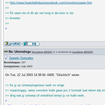
>>
http://www.howtofailinbusinessbook.com/inventionspage.htm
>>
>> Ek weet nie of dit als net tong in die kies is nie
>> Annette
>>
>
Re: Uitvindings
[
boodskap #80847
is 'n antwoord op
boodskap #80840
]
Speedy Gonzales
Boodskappe:
197
Geregistreer:
Julie 2003
On Tue, 22 Jul 2003 14:38:56 -0400, "Glücklich" wrote:
>> As jy as ontwerpingenieur werk vir enige
>> maatskappy, wees verseker hulle gaan jou 'n kontrak laat teken dat e
>> ding wat jy ontwerp of ontwikkel terwyl jy vir hulle werk,
>