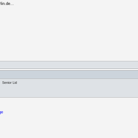
in.de...
Senior Lid
ge