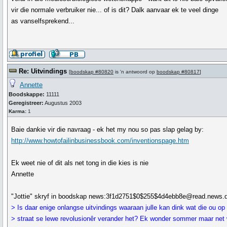
vir die normale verbruiker nie... of is dit? Dalk aanvaar ek te veel dinge
as vanselfsprekend...
Re: Uitvindings
[
boodskap #80820
is 'n antwoord op
boodskap #80817
]
Annette
Boodskappe:
11111
Geregistreer:
Augustus 2003
Karma:
1
Baie dankie vir die navraag - ek het my nou so pas slap gelag by:
http://www.howtofailinbusinessbook.com/inventionspage.htm
Ek weet nie of dit als net tong in die kies is nie
Annette
"Jottie" skryf in boodskap news:3f1d2751$0$255$4d4ebb8e@read.news.de
> Is daar enige onlangse uitvindings waaraan julle kan dink wat die ou op
> straat se lewe revolusionêr verander het? Ek wonder sommer maar net