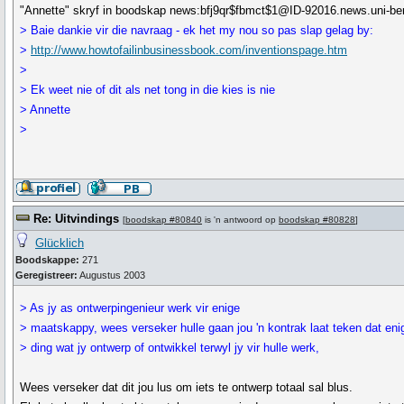
"Annette" skryf in boodskap news:bfj9qr$fbmct$1@ID-92016.news.uni-berl
> Baie dankie vir die navraag - ek het my nou so pas slap gelag by:
>
http://www.howtofailinbusinessbook.com/inventionspage.htm
>
> Ek weet nie of dit als net tong in die kies is nie
> Annette
>
Re: Uitvindings
[
boodskap #80840
is 'n antwoord op
boodskap #80828
]
Glücklich
Boodskappe:
271
Geregistreer:
Augustus 2003
> As jy as ontwerpingenieur werk vir enige
> maatskappy, wees verseker hulle gaan jou 'n kontrak laat teken dat eni
> ding wat jy ontwerp of ontwikkel terwyl jy vir hulle werk,
Wees verseker dat dit jou lus om iets te ontwerp totaal sal blus.