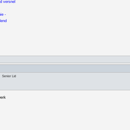
d versnel
ie -
llend
Senior Lid
werk