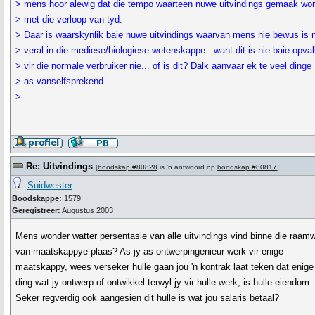
> mens hoor alewig dat die tempo waarteen nuwe uitvindings gemaak wor
> met die verloop van tyd.
> Daar is waarskynlik baie nuwe uitvindings waarvan mens nie bewus is n
> veral in die mediese/biologiese wetenskappe - want dit is nie baie opva
> vir die normale verbruiker nie... of is dit? Dalk aanvaar ek te veel dinge
> as vanselfsprekend...
>
Re: Uitvindings
[
boodskap #80828
is 'n antwoord op
boodskap #80817
]
Suidwester
Boodskappe:
1579
Geregistreer:
Augustus 2003
Mens wonder watter persentasie van alle uitvindings vind binne die raam
van maatskappye plaas? As jy as ontwerpingenieur werk vir enige
maatskappy, wees verseker hulle gaan jou 'n kontrak laat teken dat enige
ding wat jy ontwerp of ontwikkel terwyl jy vir hulle werk, is hulle eiendom.
Seker regverdig ook aangesien dit hulle is wat jou salaris betaal?