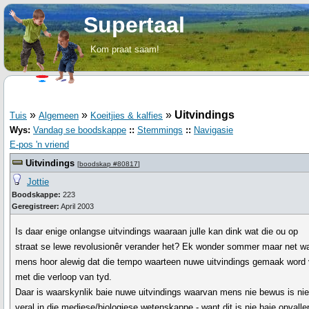
Supertaal
Kom praat saam!
»
»
»
Uitvindings
Tuis
Algemeen
Koeitjies & kalfies
Wys:
Vandag se boodskappe
::
Stemmings
::
Navigasie
E-pos 'n vriend
Uitvindings
[
boodskap #80817
]
Jottie
Boodskappe:
223
Geregistreer:
April 2003
Is daar enige onlangse uitvindings waaraan julle kan dink wat die ou op
straat se lewe revolusionêr verander het? Ek wonder sommer maar net w
mens hoor alewig dat die tempo waarteen nuwe uitvindings gemaak word 
met die verloop van tyd.
Daar is waarskynlik baie nuwe uitvindings waarvan mens nie bewus is nie
veral in die mediese/biologiese wetenskappe - want dit is nie baie opvalle