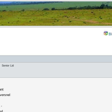
Bl
Senior Lid
ant
versnel
 -
nd