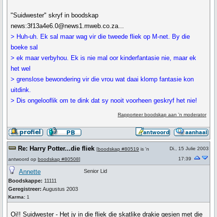
"Suidwester" skryf in boodskap
news:3f13a4e6.0@news1.mweb.co.za...
> Huh-uh. Ek sal maar wag vir die tweede fliek op M-net. By die
boeke sal
> ek maar verbyhou. Ek is nie mal oor kinderfantasie nie, maar ek
het wel
> grenslose bewondering vir die vrou wat daai klomp fantasie kon
uitdink.
> Dis ongelooflik om te dink dat sy nooit voorheen geskryf het nie!
Rapporteer boodskap aan 'n moderator
Re: Harry Potter...die fliek
Di., 15 Julie 2003
[
boodskap #80519
is 'n
17:39
antwoord op
boodskap #80508
]
Annette
Senior Lid
Boodskappe:
11111
Geregistreer:
Augustus 2003
Karma:
1
Oi!! Suidwester - Het jy in die fliek die skatlike drakie gesien met die