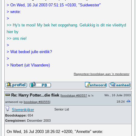
> On Wed, 16 Jul 2003 07:51:15 +0100, "Suidwester"
> wrote:
>
>> Hy's te mooi! My bek het oopgehang. Gelukkig is dit nie vlieëtyd
hier by
>> ons nie!
>
> Wat bedoel julle eintlik?
>
> Norbert (uit Vlaandere)
Rapporteer boodskap aan 'n moderator
Re: Harry Potter...die fliek
Wo., 16 Julie 2003
[
boodskap #80557
is 'n
18:24
antwoord op
boodskap #80555
]
Sterrenkijker
Senior Lid
Boodskappe:
654
Geregistreer:
Desember 2003
On Wed, 16 Jul 2003 18:26:02 +0200, "Annette" wrote: