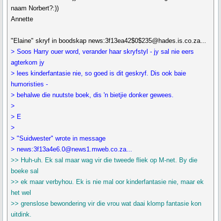
naam Norbert?:))
Annette
"Elaine" skryf in boodskap news:3f13ea42$0$235@hades.is.co.za...
> Soos Harry ouer word, verander haar skryfstyl - jy sal nie eers
agterkom jy
> lees kinderfantasie nie, so goed is dit geskryf. Dis ook baie
humoristies -
> behalwe die nuutste boek, dis 'n bietjie donker gewees.
>
> E
>
> "Suidwester" wrote in message
> news:3f13a4e6.0@news1.mweb.co.za...
>> Huh-uh. Ek sal maar wag vir die tweede fliek op M-net. By die
boeke sal
>> ek maar verbyhou. Ek is nie mal oor kinderfantasie nie, maar ek
het wel
>> grenslose bewondering vir die vrou wat daai klomp fantasie kon
uitdink.