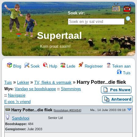
Soek vir:
Supertaal
Kom praat saam!
Blog
Soek
Hulp
Lede
Registreer
Teken aan
Tuis
»
»
»
Harry Potter...die fliek
Tuis
Lekker
TV, flieks & vermaak
Wys:
Vandag se boodskappe
::
Stemmings
::
Navigasie
E-pos 'n vriend
Harry Potter...die fliek
Ma., 14 Julie 2003 09:18
[
boodskap #80464
]
Sandvlooi
Senior Lid
Boodskappe:
484
Geregistreer:
Julie 2003