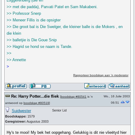
Loggerenberg (die en
>> met die padda), Parvati Patel en Sam Makabeni.
>> Professor Snerp
>> Meneer Fillis is die opsigter
>> Die groot bal is Die Swelger, die kleiner balle is die Mokers , en
die klein
>> balletjie is Die Goue Snip
>> Hagrid se hond se naam is Tande.
>>
>> Annette
>
Rapporteer boodskap aan 'n moderator
Re: Harry Potter...die fliek
Wo., 16 Julie 2003
[
boodskap #80541
is 'n
06:51
antwoord op
boodskap #80519
]
Suidwester
Senior Lid
Boodskappe:
1579
Geregistreer:
Augustus 2003
Hy's te mooi! My bek het oopgehang. Gelukkig is dit nie vlieëtyd hier