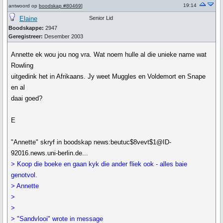
19:14
antwoord op
boodskap #80469
]
Elaine
Senior Lid
Boodskappe:
2947
Geregistreer:
Desember 2003
Annette ek wou jou nog vra. Wat noem hulle al die unieke name wat
Rowling
uitgedink het in Afrikaans. Jy weet Muggles en Voldemort en Snape
en al
daai goed?
E
"Annette" skryf in boodskap news:beutuc$8vevt$1@ID-
92016.news.uni-berlin.de...
> Koop die boeke en gaan kyk die ander fliek ook - alles baie
genotvol.
> Annette
>
>
> "Sandvlooi" wrote in message