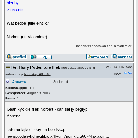
hier by
> ons nie!
Wat bedoel julle eintlik?
Norbert (uit Vlaandere)
Rapporteer boodskap aan 'n moderator
Re: Harry Potter...die fliek
Wo., 16 Julie 2003
[
boodskap #80555
is 'n
16:26
antwoord op
boodskap #80546
]
Annette
Senior Lid
Boodskappe:
11111
Geregistreer:
Augustus 2003
Karma:
1
Gaan kyk die fliek Norbert - dan sal jy begryp.
Annette
"Sterrenkijker" skryf in boodskap
news:dodahvkghekihbjotk4fvqm7pcmklciu66@4ax.com...