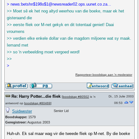
> news:betshn$198o$1@newsreader02.ops.uunet.co.za...
>> Moet sê ek het nog altyd weerhou van die boeke, maar ek het
gisteraand die
>> eerste fliek oor M-net gekyk en dit totentaal geniet! Daai
vroumens
>> verdien elke enkele dollar van die magdom miljoene wat sy maak.
Iemand met
>> so 'n verbeelding moet vergoed word!
>>
>
Rapporteer boodskap aan 'n moderator
Re: Harry Potter...die fliek
Di., 15 Julie 2003
[
boodskap #80502
is 'n
06:53
antwoord op
boodskap #80469
]
Suidwester
Senior Lid
Boodskappe:
1579
Geregistreer:
Augustus 2003
Huh-uh. Ek sal maar wag vir die tweede fliek op M-net. By die boeke