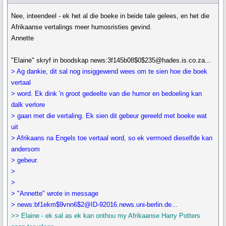
Nee, inteendeel - ek het al die boeke in beide tale gelees, en het die
Afrikaanse vertalings meer humosristies gevind.
Annette
"Elaine" skryf in boodskap news:3f145b08$0$235@hades.is.co.za...
> Ag dankie, dit sal nog insiggewend wees om te sien hoe die boek
vertaal
> word. Ek dink 'n groot gedeelte van die humor en bedoeling kan
dalk verlore
> gaan met die vertaling. Ek sien dit gebeur gereeld met boeke wat
uit
> Afrikaans na Engels toe vertaal word, so ek vermoed dieselfde kan
andersom
> gebeur.
>
>
> "Annette" wrote in message
> news:bf1ekm$9vnn6$2@ID-92016.news.uni-berlin.de...
>> Elaine - ek sal as ek kan onthou my Afrikaanse Harry Potters