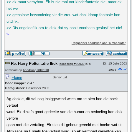
>> ek maar verbyhou. Ek is nie mal oor kinderfantasie nie, maar ek
het wel
>> grenslose bewondering vir die vrou wat daai klomp fantasie kon
uitdink.
>> Dis ongelooflik om te dink dat sy nooit voorheen geskryf het nie!
>
Rapporteer boodskap aan 'n moderator
Re: Harry Potter...die fliek
Di., 15 Julie 2003
[
boodskap #80530
is 'n
19:36
antwoord op
boodskap #80520
]
Elaine
Senior Lid
Boodskappe:
2947
Geregistreer:
Desember 2003
Ag dankie, dit sal nog insiggewend wees om te sien hoe die boek
vertaal
word. Ek dink 'n groot gedeelte van die humor en bedoeling kan dalk
verlore
gaan met die vertaling. Ek sien dit gebeur gereeld met boeke wat uit
Afrikaans na Engels toe vertaal word, so ek vermoed dieselfde kan