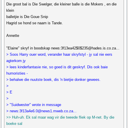
Die groot bal is Die Swelger, die kleiner balle is die Mokers , en die
klein
balletjie is Die Goue Snip
Hagrid se hond se naam is Tande.
Annette
"Elaine" skryf in boodskap news:3f13ea42$0$235@hades.is.co.za...
> Soos Harry ouer word, verander haar skryfstyl - jy sal nie eers
agterkom jy
> lees kinderfantasie nie, so goed is dit geskryf. Dis ook baie
humoristies -
> behalwe die nuutste boek, dis 'n bietjie donker gewees.
>
> E
>
> "Suidwester" wrote in message
> news:3f13a4e6.0@news1.mweb.co.za...
>> Huh-uh. Ek sal maar wag vir die tweede fliek op M-net. By die
boeke sal