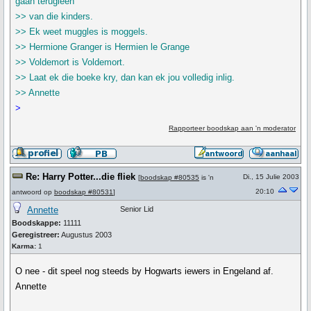
gaan terugleen
>> van die kinders.
>> Ek weet muggles is moggels.
>> Hermione Granger is Hermien le Grange
>> Voldemort is Voldemort.
>> Laat ek die boeke kry, dan kan ek jou volledig inlig.
>> Annette
>
Rapporteer boodskap aan 'n moderator
Re: Harry Potter...die fliek
Di., 15 Julie 2003
[
boodskap #80535
is 'n
20:10
antwoord op
boodskap #80531
]
Annette
Senior Lid
Boodskappe:
11111
Geregistreer:
Augustus 2003
Karma:
1
O nee - dit speel nog steeds by Hogwarts iewers in Engeland af.
Annette