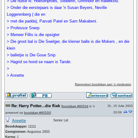
> Die huise is: Hoesenproes, Slibberin, Griffindor en Raweklou.
> Onder die eerstejaars is daar 'n Susan Beyers, Neville
Loggerenberg ( die en
> met die padda), Parvati Patel en Sam Makabeni.
> Professor Snerp
> Meneer Fillis is die opsigter
> Die groot bal is Die Swelger, die kleiner balle is die Mokers , en die
klein
> balletjie is Die Goue Snip
> Hagrid se hond se naam is Tande.
>
> Annette
Rapporteer boodskap aan 'n moderator
Re: Harry Potter...die fliek
Di., 15 Julie 2003
[
boodskap #80534
is 'n
20:09
antwoord op
boodskap #80530
]
Annette
Senior Lid
Boodskappe:
11111
Geregistreer:
Augustus 2003
Karma:
1