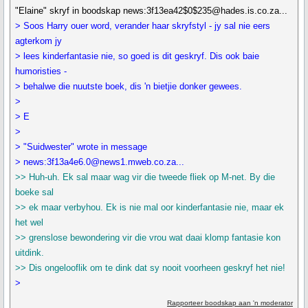
"Elaine" skryf in boodskap news:3f13ea42$0$235@hades.is.co.za...
> Soos Harry ouer word, verander haar skryfstyl - jy sal nie eers
agterkom jy
> lees kinderfantasie nie, so goed is dit geskryf. Dis ook baie
humoristies -
> behalwe die nuutste boek, dis 'n bietjie donker gewees.
>
> E
>
> "Suidwester" wrote in message
> news:3f13a4e6.0@news1.mweb.co.za...
>> Huh-uh. Ek sal maar wag vir die tweede fliek op M-net. By die
boeke sal
>> ek maar verbyhou. Ek is nie mal oor kinderfantasie nie, maar ek
het wel
>> grenslose bewondering vir die vrou wat daai klomp fantasie kon
uitdink.
>> Dis ongelooflik om te dink dat sy nooit voorheen geskryf het nie!
>
Rapporteer boodskap aan 'n moderator