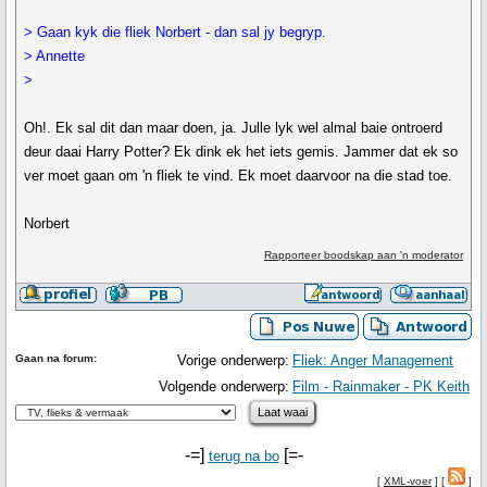
> Gaan kyk die fliek Norbert - dan sal jy begryp.
> Annette
>
Oh!. Ek sal dit dan maar doen, ja. Julle lyk wel almal baie ontroerd
deur daai Harry Potter? Ek dink ek het iets gemis. Jammer dat ek so
ver moet gaan om 'n fliek te vind. Ek moet daarvoor na die stad toe.
Norbert
Rapporteer boodskap aan 'n moderator
Gaan na forum:
Vorige onderwerp:
Fliek: Anger Management
Volgende onderwerp:
Film - Rainmaker - PK Keith
-=]
[=-
terug na bo
[
XML-voer
] [
]