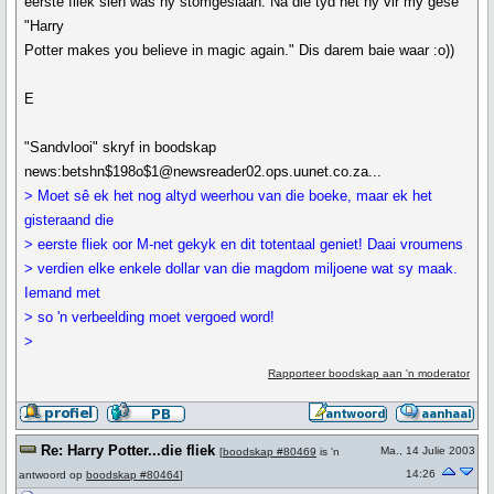
eerste fliek sien was hy stomgeslaan. Na die tyd het hy vir my gesê
"Harry
Potter makes you believe in magic again." Dis darem baie waar :o))
E
"Sandvlooi" skryf in boodskap
news:betshn$198o$1@newsreader02.ops.uunet.co.za...
> Moet sê ek het nog altyd weerhou van die boeke, maar ek het
gisteraand die
> eerste fliek oor M-net gekyk en dit totentaal geniet! Daai vroumens
> verdien elke enkele dollar van die magdom miljoene wat sy maak.
Iemand met
> so 'n verbeelding moet vergoed word!
>
Rapporteer boodskap aan 'n moderator
Re: Harry Potter...die fliek
Ma., 14 Julie 2003
[
boodskap #80469
is 'n
14:26
antwoord op
boodskap #80464
]