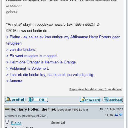
andersom
gebeur.
"Annette" skryf in boodskap news:bf1ekm$9vnn6$2@ID-
92016.news.uni-berlin.de...
> Elaine - ek sal as ek kan onthou my Afrikaanse Harry Potters gaan
terugleen
> van die kinders.
> Ek weet muggles is moggels.
> Hermione Granger is Hermien le Grange
> Voldemort is Voldemort.
> Laat ek die boeke kry, dan kan ek jou volledig inlig.
> Annette
Rapporteer boodskap aan 'n moderator
Re: Harry Potter...die fliek
Di., 15 Julie 2003
[
boodskap #80531
is 'n
19:39
antwoord op
boodskap #80524
]
Elaine
Senior Lid