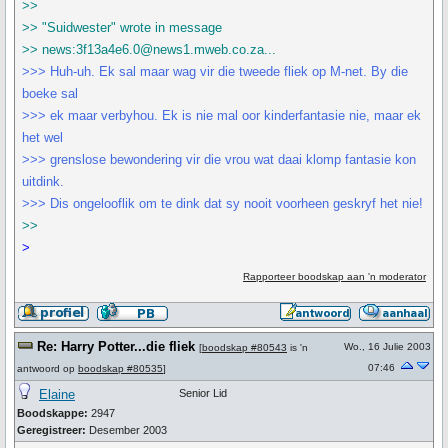
>>
>> "Suidwester" wrote in message
>> news:3f13a4e6.0@news1.mweb.co.za...
>>> Huh-uh. Ek sal maar wag vir die tweede fliek op M-net. By die
boeke sal
>>> ek maar verbyhou. Ek is nie mal oor kinderfantasie nie, maar ek
het wel
>>> grenslose bewondering vir die vrou wat daai klomp fantasie kon
uitdink.
>>> Dis ongelooflik om te dink dat sy nooit voorheen geskryf het nie!
>>
>
Rapporteer boodskap aan 'n moderator
Re: Harry Potter...die fliek
Wo., 16 Julie 2003
[
boodskap #80543
is 'n
07:46
antwoord op
boodskap #80535
]
Elaine
Senior Lid
Boodskappe:
2947
Geregistreer:
Desember 2003