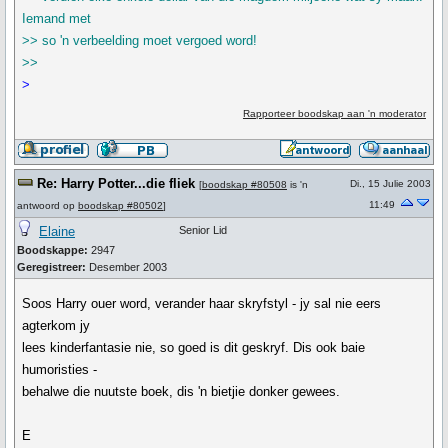
Iemand met
>> so 'n verbeelding moet vergoed word!
>>
>
Rapporteer boodskap aan 'n moderator
Re: Harry Potter...die fliek
Di., 15 Julie 2003
[
boodskap #80508
is 'n
11:49
antwoord op
boodskap #80502
]
Elaine
Senior Lid
Boodskappe:
2947
Geregistreer:
Desember 2003
Soos Harry ouer word, verander haar skryfstyl - jy sal nie eers
agterkom jy
lees kinderfantasie nie, so goed is dit geskryf. Dis ook baie
humoristies -
behalwe die nuutste boek, dis 'n bietjie donker gewees.
E