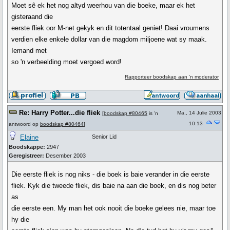
Moet sê ek het nog altyd weerhou van die boeke, maar ek het
gisteraand die
eerste fliek oor M-net gekyk en dit totentaal geniet! Daai vroumens
verdien elke enkele dollar van die magdom miljoene wat sy maak.
Iemand met
so 'n verbeelding moet vergoed word!
Rapporteer boodskap aan 'n moderator
Re: Harry Potter...die fliek
Ma., 14 Julie 2003
[
boodskap #80465
is 'n
10:13
antwoord op
boodskap #80464
]
Elaine
Senior Lid
Boodskappe:
2947
Geregistreer:
Desember 2003
Die eerste fliek is nog niks - die boek is baie verander in die eerste
fliek. Kyk die tweede fliek, dis baie na aan die boek, en dis nog beter
as
die eerste een. My man het ook nooit die boeke gelees nie, maar toe
hy die