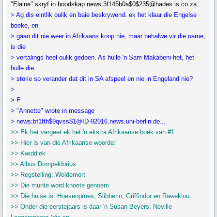
"Elaine" skryf in boodskap news:3f145b0a$0$235@hades.is.co.za...
> Ag dis eintlik oulik en baie beskrywend. ek het klaar die Engelse
boeke, en
> gaan dit nie weer in Afrikaans koop nie, maar behalwe vir die name,
is die
> vertalings heel oulik gedoen. As hulle 'n Sam Makabeni het, het
hulle die
> storie so verander dat dit in SA afspeel en nie in Engeland nie?
>
> E
> "Annette" wrote in message
> news:bf1fth$9qvss$1@ID-92016.news.uni-berlin.de...
>> Ek het vergeet ek het 'n ekstra Afrikaanse boek van #1:
>> Hier is van die Afrikaanse woorde:
>> Kwiddiek
>> Albus Dompeldorius
>> Regstelling: Woldemort
>> Die munte word knoete genoem
>> Die huise is: Hoesenproes, Slibberin, Griffindor en Raweklou.
>> Onder die eerstejaars is daar 'n Susan Beyers, Neville