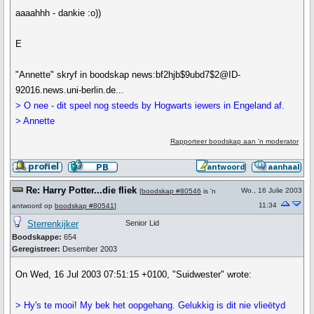
aaaahhh - dankie :o))
E
"Annette" skryf in boodskap news:bf2hjb$9ubd7$2@ID-
92016.news.uni-berlin.de...
> O nee - dit speel nog steeds by Hogwarts iewers in Engeland af.
> Annette
Rapporteer boodskap aan 'n moderator
Re: Harry Potter...die fliek
Wo., 16 Julie 2003
[
boodskap #80546
is 'n
11:34
antwoord op
boodskap #80541
]
Sterrenkijker
Senior Lid
Boodskappe:
654
Geregistreer:
Desember 2003
On Wed, 16 Jul 2003 07:51:15 +0100, "Suidwester" wrote:
> Hy's te mooi! My bek het oopgehang. Gelukkig is dit nie vlieëtyd