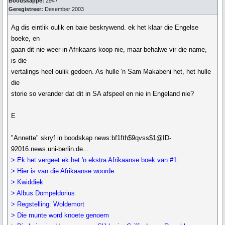
Boodskappe:
2947
Geregistreer:
Desember 2003
Ag dis eintlik oulik en baie beskrywend. ek het klaar die Engelse
boeke, en
gaan dit nie weer in Afrikaans koop nie, maar behalwe vir die name,
is die
vertalings heel oulik gedoen. As hulle 'n Sam Makabeni het, het hulle
die
storie so verander dat dit in SA afspeel en nie in Engeland nie?
E
"Annette" skryf in boodskap news:bf1fth$9qvss$1@ID-
92016.news.uni-berlin.de...
> Ek het vergeet ek het 'n ekstra Afrikaanse boek van #1:
> Hier is van die Afrikaanse woorde:
> Kwiddiek
> Albus Dompeldorius
> Regstelling: Woldemort
> Die munte word knoete genoem