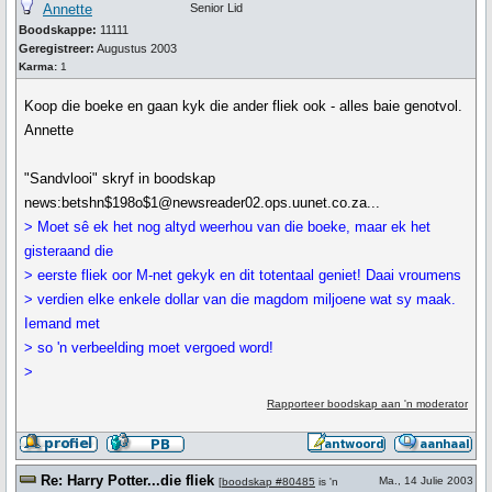
Annette
Senior Lid
Boodskappe:
11111
Geregistreer:
Augustus 2003
Karma:
1
Koop die boeke en gaan kyk die ander fliek ook - alles baie genotvol.
Annette
"Sandvlooi" skryf in boodskap
news:betshn$198o$1@newsreader02.ops.uunet.co.za...
> Moet sê ek het nog altyd weerhou van die boeke, maar ek het
gisteraand die
> eerste fliek oor M-net gekyk en dit totentaal geniet! Daai vroumens
> verdien elke enkele dollar van die magdom miljoene wat sy maak.
Iemand met
> so 'n verbeelding moet vergoed word!
>
Rapporteer boodskap aan 'n moderator
Re: Harry Potter...die fliek
Ma., 14 Julie 2003
[
boodskap #80485
is 'n