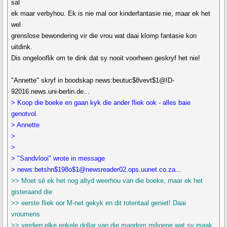
sal
ek maar verbyhou. Ek is nie mal oor kinderfantasie nie, maar ek het
wel
grenslose bewondering vir die vrou wat daai klomp fantasie kon
uitdink.
Dis ongelooflik om te dink dat sy nooit voorheen geskryf het nie!
"Annette" skryf in boodskap news:beutuc$8vevt$1@ID-
92016.news.uni-berlin.de...
> Koop die boeke en gaan kyk die ander fliek ook - alles baie
genotvol.
> Annette
>
>
> "Sandvlooi" wrote in message
> news:betshn$198o$1@newsreader02.ops.uunet.co.za...
>> Moet sê ek het nog altyd weerhou van die boeke, maar ek het
gisteraand die
>> eerste fliek oor M-net gekyk en dit totentaal geniet! Daai
vroumens
>> verdien elke enkele dollar van die magdom miljoene wat sy maak.