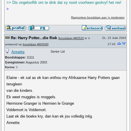
>> Dis ongelooflik om te dink dat sy nooit voorheen geskryf het nie!
>
Rapporteer boodskap aan 'n moderator
Re: Harry Potter...die fliek
Di., 15 Julie 2003
[
boodskap #80520
is 'n
17:42
antwoord op
boodskap #80508
]
Annette
Senior Lid
Boodskappe:
11111
Geregistreer:
Augustus 2003
Karma:
1
Elaine - ek sal as ek kan onthou my Afrikaanse Harry Potters gaan
terugleen
van die kinders.
Ek weet muggles is moggels.
Hermione Granger is Hermien le Grange
Voldemort is Voldemort.
Laat ek die boeke kry, dan kan ek jou volledig inlig.
Annette