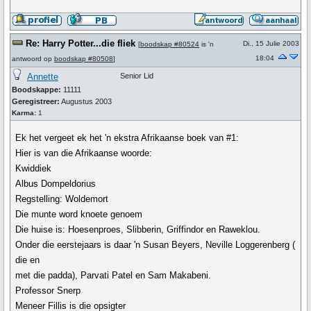
Re: Harry Potter...die fliek
Di., 15 Julie 2003
[
boodskap #80524
is 'n
18:04
antwoord op
boodskap #80508
]
Annette
Senior Lid
Boodskappe:
11111
Geregistreer:
Augustus 2003
Karma:
1
Ek het vergeet ek het 'n ekstra Afrikaanse boek van #1:
Hier is van die Afrikaanse woorde:
Kwiddiek
Albus Dompeldorius
Regstelling: Woldemort
Die munte word knoete genoem
Die huise is: Hoesenproes, Slibberin, Griffindor en Raweklou.
Onder die eerstejaars is daar 'n Susan Beyers, Neville Loggerenberg (
die en
met die padda), Parvati Patel en Sam Makabeni.
Professor Snerp
Meneer Fillis is die opsigter