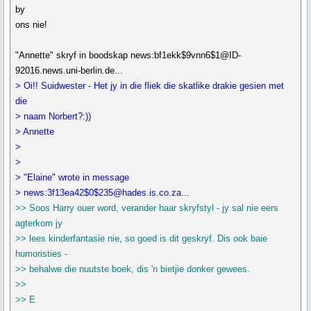
by
ons nie!
"Annette" skryf in boodskap news:bf1ekk$9vnn6$1@ID-
92016.news.uni-berlin.de...
> Oi!! Suidwester - Het jy in die fliek die skatlike drakie gesien met
die
> naam Norbert?:))
> Annette
>
>
> "Elaine" wrote in message
> news:3f13ea42$0$235@hades.is.co.za...
>> Soos Harry ouer word, verander haar skryfstyl - jy sal nie eers
agterkom jy
>> lees kinderfantasie nie, so goed is dit geskryf. Dis ook baie
humoristies -
>> behalwe die nuutste boek, dis 'n bietjie donker gewees.
>>
>> E