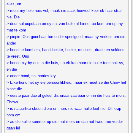
alles, en
> mors my hele huis vol, maak nie saak hoeveel keer ek haar straf
nie. Die
> deur sal oopstaan en sy sal van buite af binne toe kom om op my
mat te kom
> piepie. Ons gooi haar toe onder speelgoed, maar sy verkies om die
ander
> hond se kombers, handdoekke, boeke, meubels, drade en sokkies
te vreet. Ons
> honde bly by ons in die huis, so ek kan haar nie buite toemaak sy,
en die
> ander hond, sal horries kry
> Elke hond het sy eie persoonlikheid, maar ek moet sê die Chow het
binne die
> eerste paar dae al geleer dis onaanvaarbaar om in die huis te mors.
Chows
> is natuurlike skoon diere en mors nie waar hulle leef nie. Dit krap
hom om
> as die kollie sommer op die mat mors en dan net twee tree verder
gaan lê!