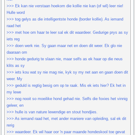
>>> Ek kan nie verstaan hoekom die kollie nie kan (of wil) leer nie!
Hulle word
>>> tog gelys as die intelligentste honde (border kollie). As iemand
raad het
>>> met hoe om haar te leer sal ek dit waardeer. Gedurige prys as sy
iets reg
>>> doen werk nie. Sy gaan maar net en doen dit weer. Ek glo nie
daaraan om
>>> honde gedurig te slaan nie, maar selfs as ek haar op die neus
klits as sy
>>> iets kou wat sy nie mag nie, kyk sy my net aan en gaan doen dit
weer. My
>>> geduld is regtig besig om op te raak. Mis ek iets hier? Ek het in
my lewe
>>> nog nooit so moeilike hond gehad nie. Selfs die foxies het vinnig
geleer, en
>>> hulle is van nature lewendige en stout hondjies.
>>> As iemand raad het, met ander maniere van opleiding, sal ek dit
rerig
>>> waardeer. Ek wil haar oor 'n paar maande hondeskool toe gevat