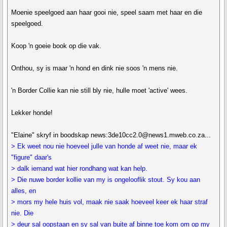
Moenie speelgoed aan haar gooi nie, speel saam met haar en die
speelgoed.
Koop 'n goeie book op die vak.
Onthou, sy is maar 'n hond en dink nie soos 'n mens nie.
'n Border Collie kan nie still bly nie, hulle moet 'active' wees.
Lekker honde!
"Elaine" skryf in boodskap news:3de10cc2.0@news1.mweb.co.za...
> Ek weet nou nie hoeveel julle van honde af weet nie, maar ek
"figure" daar's
> dalk iemand wat hier rondhang wat kan help.
> Die nuwe border kollie van my is ongelooflik stout. Sy kou aan
alles, en
> mors my hele huis vol, maak nie saak hoeveel keer ek haar straf
nie. Die
> deur sal oopstaan en sy sal van buite af binne toe kom om op my