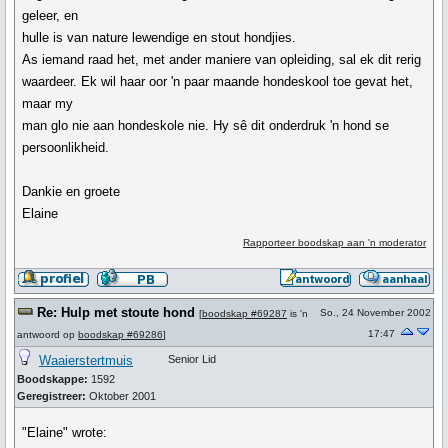
geleer, en
hulle is van nature lewendige en stout hondjies.
As iemand raad het, met ander maniere van opleiding, sal ek dit rerig
waardeer. Ek wil haar oor 'n paar maande hondeskool toe gevat het,
maar my
man glo nie aan hondeskole nie. Hy sê dit onderdruk 'n hond se
persoonlikheid.
Dankie en groete
Elaine
Rapporteer boodskap aan 'n moderator
Re: Hulp met stoute hond
So., 24 November 2002
[
boodskap #69287
is 'n
17:47
antwoord op
boodskap #69286
]
Waaierstertmuis
Senior Lid
Boodskappe:
1592
Geregistreer:
Oktober 2001
"Elaine" wrote: