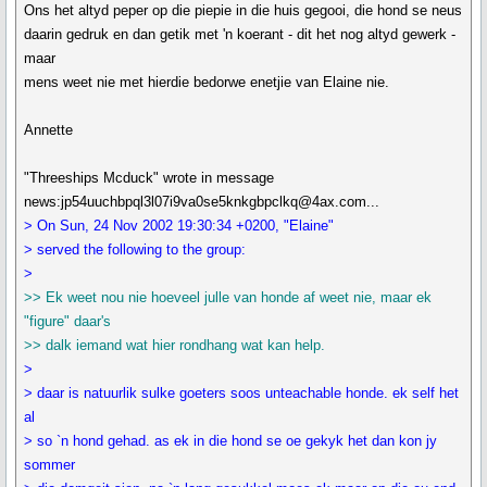
Ons het altyd peper op die piepie in die huis gegooi, die hond se neus
daarin gedruk en dan getik met 'n koerant - dit het nog altyd gewerk -
maar
mens weet nie met hierdie bedorwe enetjie van Elaine nie.
Annette
"Threeships Mcduck" wrote in message
news:jp54uuchbpql3l07i9va0se5knkgbpclkq@4ax.com...
> On Sun, 24 Nov 2002 19:30:34 +0200, "Elaine"
> served the following to the group:
>
>> Ek weet nou nie hoeveel julle van honde af weet nie, maar ek
"figure" daar's
>> dalk iemand wat hier rondhang wat kan help.
>
> daar is natuurlik sulke goeters soos unteachable honde. ek self het
al
> so `n hond gehad. as ek in die hond se oe gekyk het dan kon jy
sommer