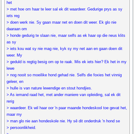
het
> met hoe om haar te leer sal ek dit waardeer. Gedurige prys as sy
iets reg
> doen werk nie. Sy gaan maar net en doen dit weer. Ek glo nie
daaraan om
> honde gedurig te slaan nie, maar selfs as ek haar op die neus klits
as sy
> iets kou wat sy nie mag nie, kyk sy my net aan en gaan doen dit
weer. My
> geduld is regtig besig om op te raak. Mis ek iets hier? Ek het in my
lewe
> nog nooit so moeilike hond gehad nie. Selfs die foxies het vinnig
geleer, en
> hulle is van nature lewendige en stout hondjies.
> As iemand raad het, met ander maniere van opleiding, sal ek dit
rerig
> waardeer. Ek wil haar oor 'n paar maande hondeskool toe gevat het,
maar my
> man glo nie aan hondeskole nie. Hy sê dit onderdruk 'n hond se
> persoonlikheid.