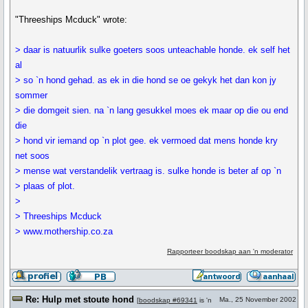
"Threeships Mcduck" wrote:
> daar is natuurlik sulke goeters soos unteachable honde. ek self het
al
> so `n hond gehad. as ek in die hond se oe gekyk het dan kon jy
sommer
> die domgeit sien. na `n lang gesukkel moes ek maar op die ou end
die
> hond vir iemand op `n plot gee. ek vermoed dat mens honde kry
net soos
> mense wat verstandelik vertraag is. sulke honde is beter af op `n
> plaas of plot.
>
> Threeships Mcduck
> www.mothership.co.za
Rapporteer boodskap aan 'n moderator
Re: Hulp met stoute hond
Ma., 25 November 2002
[
boodskap #69341
is 'n