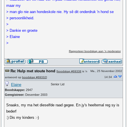
maar my
> man glo nie aan hondeskole nie. Hy sê dit onderdruk 'n hond se
> persoonlikheid.
>
> Dankie en groete
> Elaine
>
Rapporteer boodskap aan 'n moderator
Re: Hulp met stoute hond
Ma., 25 November 2002
[
boodskap #69338
is 'n
14:34
antwoord op
boodskap #69332
]
Elaine
Senior Lid
Boodskappe:
2947
Geregistreer:
Desember 2003
Snaaks, my ma het dieselfde raad gegee. En jy's heeltemal reg sy is
bederf
:) Dis my kinders :-)