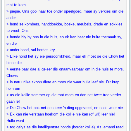
mat te kom
> piepie. Ons gooi haar toe onder speelgoed, maar sy verkies om die
ander
> hond se kombers, handdoekke, boeke, meubels, drade en sokkies
te vreet. Ons
> honde bly by ons in die huis, so ek kan haar nie buite toemaak sy,
en die
> ander hond, sal horries kry
> Elke hond het sy eie persoonlikheid, maar ek moet sê die Chow het
binne die
> eerste paar dae al geleer dis onaanvaarbaar om in die huis te mors.
Chows
> is natuurlike skoon diere en mors nie waar hulle leef nie. Dit krap
hom om
> as die kollie sommer op die mat mors en dan net twee tree verder
gaan lê!
> Die Chow het ook net een keer 'n ding opgevreet, en nooit weer nie.
> Ek kan nie verstaan hoekom die kollie nie kan (of wil) leer nie!
Hulle word
> tog gelys as die intelligentste honde (border kollie). As iemand raad