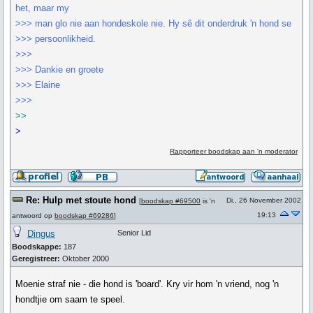
het, maar my
>>> man glo nie aan hondeskole nie. Hy sê dit onderdruk 'n hond se
>>> persoonlikheid.
>>>
>>> Dankie en groete
>>> Elaine
>>>
>>
>
Rapporteer boodskap aan 'n moderator
Re: Hulp met stoute hond
Di., 26 November 2002
[
boodskap #69500
is 'n
19:13
antwoord op
boodskap #69286
]
Dingus
Senior Lid
Boodskappe:
187
Geregistreer:
Oktober 2000
Moenie straf nie - die hond is 'board'. Kry vir hom 'n vriend, nog 'n
hondtjie om saam te speel.