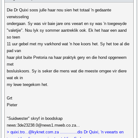
Die Dr Quixi soos julle haar nou sien het totaal 'n gedaante
verwisseling
ondergaan. Sy was vir baie jare ons veeart en sy was 'n toegewyde
"valetjie". Nou lyk sy sommer aantreklik ook. Ek het haar een aand
so teen
11 uur gebel met my varkhond wat 'n hoe koors het. Sy het toe al die
pad van
haar plot buite Pretoria na haar praktyk gery en die hond opgeneem
met
bosluiskoors. Sy is seker die mens wat die meeste omgee vir diere
wat ek in
my lewe teegekom het.
Grt
Pieter
"Suidwester" skryf in boodskap
news:3de23238.0@news1.mweb.co.za...
> quixi.tro...@kyknet.com.za ..............dis Dr Quixi, 'n veearts en