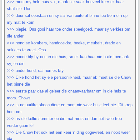
>>> mors my hele huis vol, maak nie saak hoeveel keer ek haar
straf nie. Die
>>> deur sal oopstaan en sy sal van buite af binne toe kom om op
my mat te kom
>>> piepie. Ons gooi haar toe onder speelgoed, maar sy verkies om
die ander
>>> hond se kombers, handdoekke, boeke, meubels, drade en
sokkies te vreet. Ons
>>> honde bly by ons in die huis, so ek kan haar nie buite toemaak
sy, en die
>>> ander hond, sal horries kry
>>> Elke hond het sy eie persoonlikheid, maar ek moet sê die Chow
het binne die
>>> eerste paar dae al geleer dis onaanvaarbaar om in die huis te
mors. Chows
>>> is natuurlike skoon diere en mors nie waar hulle leef nie. Dit krap
hom om
>>> as die kollie sommer op die mat mors en dan net twee tree
verder gaan lê!
>>> Die Chow het ook net een keer 'n ding opgevreet, en nooit weer
nie.