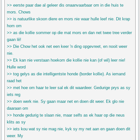
>> eerste paar dae al geleer dis onaanvaarbaar om in die huis te
mors. Chows
>> is natuurlike skoon diere en mors nie waar hulle leef nie. Dit krap
hom om
>> as die kollie sommer op die mat mors en dan net twee tree verder
gaan lê!
>> Die Chow het ook net een keer 'n ding opgevreet, en nooit weer
nie.
>> Ek kan nie verstaan hoekom die kollie nie kan (of wil) leer nie!
Hulle word
>> tog gelys as die intelligentste honde (border kollie). As iemand
raad het
>> met hoe om haar te leer sal ek dit waardeer. Gedurige prys as sy
iets reg
>> doen werk nie. Sy gaan maar net en doen dit weer. Ek glo nie
daaraan om
>> honde gedurig te slaan nie, maar selfs as ek haar op die neus
klits as sy
>> iets kou wat sy nie mag nie, kyk sy my net aan en gaan doen dit
weer. My