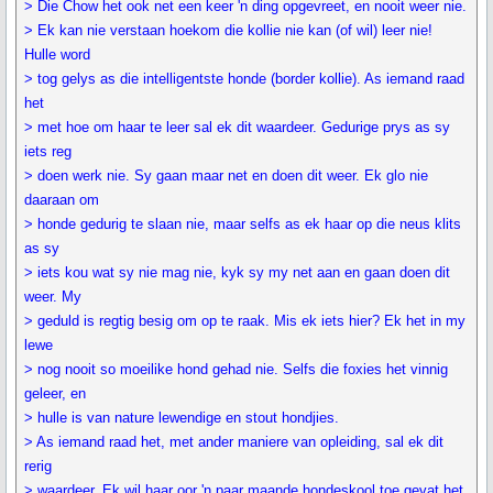
> Die Chow het ook net een keer 'n ding opgevreet, en nooit weer nie.
> Ek kan nie verstaan hoekom die kollie nie kan (of wil) leer nie!
Hulle word
> tog gelys as die intelligentste honde (border kollie). As iemand raad
het
> met hoe om haar te leer sal ek dit waardeer. Gedurige prys as sy
iets reg
> doen werk nie. Sy gaan maar net en doen dit weer. Ek glo nie
daaraan om
> honde gedurig te slaan nie, maar selfs as ek haar op die neus klits
as sy
> iets kou wat sy nie mag nie, kyk sy my net aan en gaan doen dit
weer. My
> geduld is regtig besig om op te raak. Mis ek iets hier? Ek het in my
lewe
> nog nooit so moeilike hond gehad nie. Selfs die foxies het vinnig
geleer, en
> hulle is van nature lewendige en stout hondjies.
> As iemand raad het, met ander maniere van opleiding, sal ek dit
rerig
> waardeer. Ek wil haar oor 'n paar maande hondeskool toe gevat het,