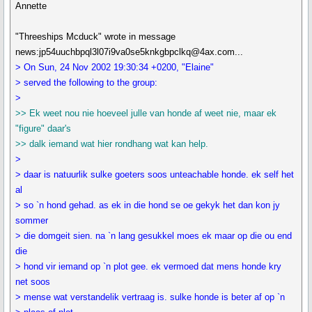
Annette
"Threeships Mcduck" wrote in message
news:jp54uuchbpql3l07i9va0se5knkgbpclkq@4ax.com...
> On Sun, 24 Nov 2002 19:30:34 +0200, "Elaine"
> served the following to the group:
>
>> Ek weet nou nie hoeveel julle van honde af weet nie, maar ek
"figure" daar's
>> dalk iemand wat hier rondhang wat kan help.
>
> daar is natuurlik sulke goeters soos unteachable honde. ek self het
al
> so `n hond gehad. as ek in die hond se oe gekyk het dan kon jy
sommer
> die domgeit sien. na `n lang gesukkel moes ek maar op die ou end
die
> hond vir iemand op `n plot gee. ek vermoed dat mens honde kry
net soos
> mense wat verstandelik vertraag is. sulke honde is beter af op `n