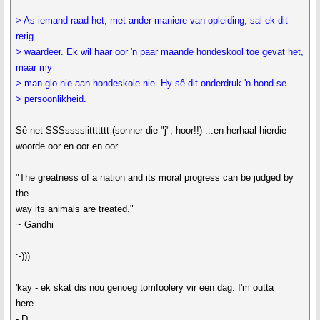
> As iemand raad het, met ander maniere van opleiding, sal ek dit
rerig
> waardeer. Ek wil haar oor 'n paar maande hondeskool toe gevat het,
maar my
> man glo nie aan hondeskole nie. Hy sê dit onderdruk 'n hond se
> persoonlikheid.
Sê net SSSssssiittttttt (sonner die "j", hoor!!) ...en herhaal hierdie
woorde oor en oor en oor...
"The greatness of a nation and its moral progress can be judged by
the
way its animals are treated."
~ Gandhi
:-)))
'kay - ek skat dis nou genoeg tomfoolery vir een dag. I'm outta
here..
- D