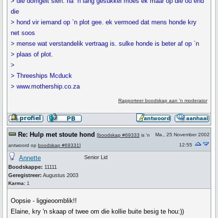
> die domgeit sien. na `n lang gesukkel moes ek maar op die ou end
die
> hond vir iemand op `n plot gee. ek vermoed dat mens honde kry
net soos
> mense wat verstandelik vertraag is. sulke honde is beter af op `n
> plaas of plot.
>
> Threeships Mcduck
> www.mothership.co.za
Rapporteer boodskap aan 'n moderator
Re: Hulp met stoute hond
Ma., 25 November 2002
[
boodskap #69333
is 'n
12:55
antwoord op
boodskap #69331
]
Annette
Senior Lid
Boodskappe:
11111
Geregistreer:
Augustus 2003
Karma:
1
Oopsie - liggieoomblik!!
Elaine, kry 'n skaap of twee om die kollie buite besig te hou:))