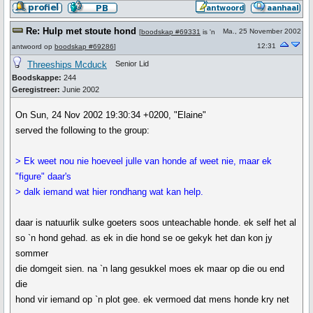
Re: Hulp met stoute hond
Ma., 25 November 2002
[
boodskap #69331
is 'n
12:31
antwoord op
boodskap #69286
]
Threeships Mcduck
Senior Lid
Boodskappe:
244
Geregistreer:
Junie 2002
On Sun, 24 Nov 2002 19:30:34 +0200, "Elaine"
served the following to the group:
> Ek weet nou nie hoeveel julle van honde af weet nie, maar ek
"figure" daar's
> dalk iemand wat hier rondhang wat kan help.
daar is natuurlik sulke goeters soos unteachable honde. ek self het al
so `n hond gehad. as ek in die hond se oe gekyk het dan kon jy
sommer
die domgeit sien. na `n lang gesukkel moes ek maar op die ou end
die
hond vir iemand op `n plot gee. ek vermoed dat mens honde kry net