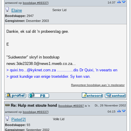
14:37
antwoord op
boodskap #69337
]
Elaine
Senior Lid
Boodskappe:
2947
Geregistreer:
Desember 2003
Dankie, ek sal dit 'n probeerslag gee.
E
"Suidwester" skryf in boodskap
news:3de23238.0@news1.mweb.co.za...
> quixi.tro...@kyknet.com.za ..............dis Dr Quixi, 'n veearts en
> groot kundige van enige troeteldier. Sy ken van.
Rapporteer boodskap aan 'n moderator
Re: Hulp met stoute hond
Di., 26 November 2002
[
boodskap #69397
is 'n
04:15
antwoord op
boodskap #69337
]
Pieter[2]
Volle Lid
Boodskappe:
93
Geregistreer:
September 2002