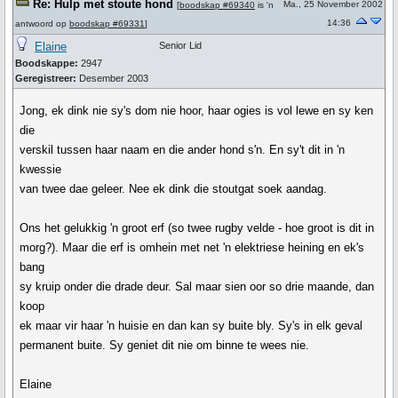
Re: Hulp met stoute hond
Ma., 25 November 2002
[
boodskap #69340
is 'n
14:36
antwoord op
boodskap #69331
]
Elaine
Senior Lid
Boodskappe:
2947
Geregistreer:
Desember 2003
Jong, ek dink nie sy's dom nie hoor, haar ogies is vol lewe en sy ken
die
verskil tussen haar naam en die ander hond s'n. En sy't dit in 'n
kwessie
van twee dae geleer. Nee ek dink die stoutgat soek aandag.
Ons het gelukkig 'n groot erf (so twee rugby velde - hoe groot is dit in
morg?). Maar die erf is omhein met net 'n elektriese heining en ek's
bang
sy kruip onder die drade deur. Sal maar sien oor so drie maande, dan
koop
ek maar vir haar 'n huisie en dan kan sy buite bly. Sy's in elk geval
permanent buite. Sy geniet dit nie om binne te wees nie.
Elaine