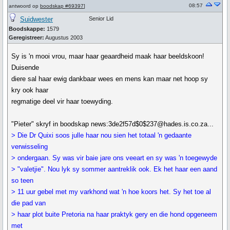
08:57
antwoord op
boodskap #69397
]
Suidwester
Senior Lid
Boodskappe:
1579
Geregistreer:
Augustus 2003
Sy is 'n mooi vrou, maar haar geaardheid maak haar beeldskoon!
Duisende
diere sal haar ewig dankbaar wees en mens kan maar net hoop sy
kry ook haar
regmatige deel vir haar toewyding.
"Pieter" skryf in boodskap news:3de2f57d$0$237@hades.is.co.za...
> Die Dr Quixi soos julle haar nou sien het totaal 'n gedaante
verwisseling
> ondergaan. Sy was vir baie jare ons veeart en sy was 'n toegewyde
> "valetjie". Nou lyk sy sommer aantreklik ook. Ek het haar een aand
so teen
> 11 uur gebel met my varkhond wat 'n hoe koors het. Sy het toe al
die pad van
> haar plot buite Pretoria na haar praktyk gery en die hond opgeneem
met