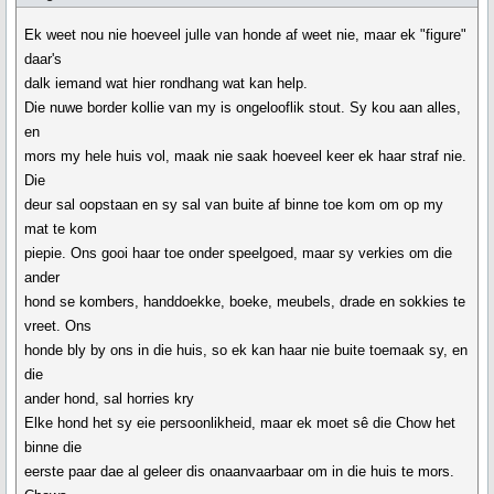
Ek weet nou nie hoeveel julle van honde af weet nie, maar ek "figure"
daar's
dalk iemand wat hier rondhang wat kan help.
Die nuwe border kollie van my is ongelooflik stout. Sy kou aan alles,
en
mors my hele huis vol, maak nie saak hoeveel keer ek haar straf nie.
Die
deur sal oopstaan en sy sal van buite af binne toe kom om op my
mat te kom
piepie. Ons gooi haar toe onder speelgoed, maar sy verkies om die
ander
hond se kombers, handdoekke, boeke, meubels, drade en sokkies te
vreet. Ons
honde bly by ons in die huis, so ek kan haar nie buite toemaak sy, en
die
ander hond, sal horries kry
Elke hond het sy eie persoonlikheid, maar ek moet sê die Chow het
binne die
eerste paar dae al geleer dis onaanvaarbaar om in die huis te mors.