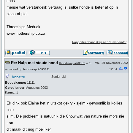
soos
mense wat verstandelik vertraag is. sulke honde is beter af op `n
plaas of plot.
Threeships Mcduck
www.mothership.co.za
Rapporteer boodskap aan 'n moderator
Re: Hulp met stoute hond
Ma., 25 November 2002
[
boodskap #69332
is 'n
12:54
antwoord op
boodskap #69331
]
Annette
Senior Lid
Boodskappe:
11111
Geregistreer:
Augustus 2003
Karma:
1
Ek dink ook Elaine het 'n uitskot gekry - sjeim - gewoonlik is kollies
baie
slim. Die probleem is natuurlik die Chow wat van nature nie mors nie
- so
dit maak dit nog moeiliker.