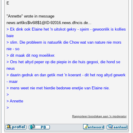
E
"Annette" wrote in message
news:art6ks$lv6l8$1@ID-92016.news.dfncis.de...
> Ek dink ook Elaine het 'n uitskot gekry - sjeim - gewoonlik is kollies
baie
> slim. Die probleem is natuurlik die Chow wat van nature nie mors
nie - so
> dit maak dit nog moeiliker.
> Ons het altyd peper op die piepie in die huis gegooi, die hond se
neus
> daarin gedruk en dan getik met 'n koerant - dit het nog altyd gewerk
- maar
> mens weet nie met hierdie bedorwe enetjie van Elaine nie.
>
> Annette
>
Rapporteer boodskap aan 'n moderator