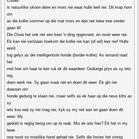
Chows
is natuurlike skoon diere en mors nie waar hulle leef nie. Dit krap hom
om
as die kollie sommer op die mat mors en dan net twee tree verder
gaan lê!
Die Chow het ook net een keer 'n ding opgevreet, en nooit weer nie.
Ek kan nie verstaan hoekom die kollie nie kan (of wil) leer nie! Hulle
word
tog gelys as die intelligentste honde (border kollie). As iemand raad
het
met hoe om haar te leer sal ek dit waardeer. Gedurige prys as sy iets
reg
doen werk nie. Sy gaan maar net en doen dit weer. Ek glo nie
daaraan om
honde gedurig te slaan nie, maar selfs as ek haar op die neus klits as
sy
iets kou wat sy nie mag nie, kyk sy my net aan en gaan doen dit
weer. My
geduld is regtig besig om op te raak. Mis ek iets hier? Ek het in my
lewe
nog nooit so moeilike hond gehad nie. Selfs die foxies het vinnig