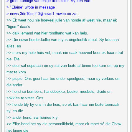
> groot kundige van enige troeteldier. Sy ken van.
> "Elaine" wrote in message
> news:3de10cc2.0@news1.mweb.co.za...
>> Ek weet nou nie hoeveel julle van honde af weet nie, maar ek
"figure" daar's
>> dalk iemand wat hier rondhang wat kan help.
>> Die nuwe border kollie van my is ongelooflik stout. Sy kou aan
alles, en
>> mors my hele huis vol, maak nie saak hoeveel keer ek haar straf
nie. Die
>> deur sal oopstaan en sy sal van buite af binne toe kom om op my
mat te kom
>> piepie. Ons gooi haar toe onder speelgoed, maar sy verkies om
die ander
>> hond se kombers, handdoekke, boeke, meubels, drade en
sokkies te vreet. Ons
>> honde bly by ons in die huis, so ek kan haar nie buite toemaak
sy, en die
>> ander hond, sal horries kry
>> Elke hond het sy eie persoonlikheid, maar ek moet sê die Chow
het binne die