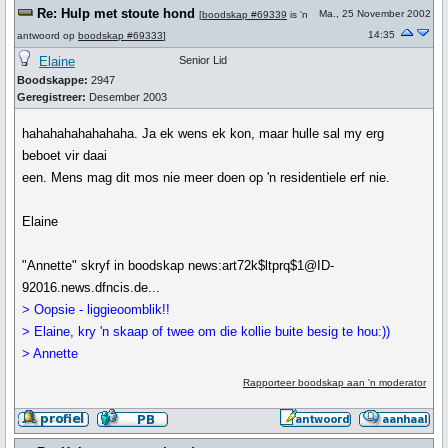
Re: Hulp met stoute hond
Ma., 25 November 2002
[
boodskap #69339
is 'n
14:35
antwoord op
boodskap #69333
]
Elaine
Senior Lid
Boodskappe:
2947
Geregistreer:
Desember 2003
hahahahahahahaha. Ja ek wens ek kon, maar hulle sal my erg
beboet vir daai
een. Mens mag dit mos nie meer doen op 'n residentiele erf nie.
Elaine
"Annette" skryf in boodskap news:art72k$ltprq$1@ID-
92016.news.dfncis.de...
> Oopsie - liggieoomblik!!
> Elaine, kry 'n skaap of twee om die kollie buite besig te hou:))
> Annette
Rapporteer boodskap aan 'n moderator