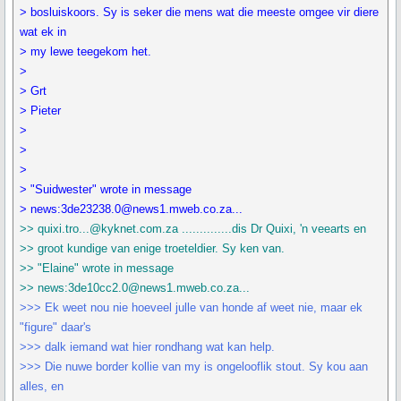
> bosluiskoors. Sy is seker die mens wat die meeste omgee vir diere
wat ek in
> my lewe teegekom het.
>
> Grt
> Pieter
>
>
>
> "Suidwester" wrote in message
> news:3de23238.0@news1.mweb.co.za...
>> quixi.tro...@kyknet.com.za ..............dis Dr Quixi, 'n veearts en
>> groot kundige van enige troeteldier. Sy ken van.
>> "Elaine" wrote in message
>> news:3de10cc2.0@news1.mweb.co.za...
>>> Ek weet nou nie hoeveel julle van honde af weet nie, maar ek
"figure" daar's
>>> dalk iemand wat hier rondhang wat kan help.
>>> Die nuwe border kollie van my is ongelooflik stout. Sy kou aan
alles, en