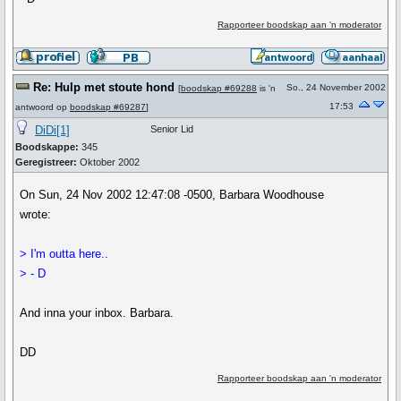
Rapporteer boodskap aan 'n moderator
Re: Hulp met stoute hond
So., 24 November 2002
[
boodskap #69288
is 'n
17:53
antwoord op
boodskap #69287
]
DiDi[1]
Senior Lid
Boodskappe:
345
Geregistreer:
Oktober 2002
On Sun, 24 Nov 2002 12:47:08 -0500, Barbara Woodhouse
wrote:
> I'm outta here..
> - D
And inna your inbox. Barbara.
DD
Rapporteer boodskap aan 'n moderator