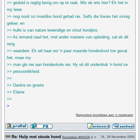
>> geduld is regtig besig om op te raak. Mis ek iets hier? Ek het in
my lewe
>> nog nooit so moeilike hond gehad nie. Selfs die foxies het vinnig
geleer, en
>> hulle is van nature lewendige en stout hondjies.
>> As iemand raad het, met ander maniere van opleiding, sal ek dit
rerig
>> waardeer. Ek wil haar oor 'n paar maande hondeskool toe gevat
het, maar my
>> man glo nie aan hondeskole nie. Hy sê dit onderdruk 'n hond se
>> persoonlikheid.
>>
>> Dankie en groete
>> Elaine
>>
>
Rapporteer boodskap aan 'n moderator
Re: Hulp met stoute hond
Di., 26 November 2002
[
boodskap #69428
is 'n