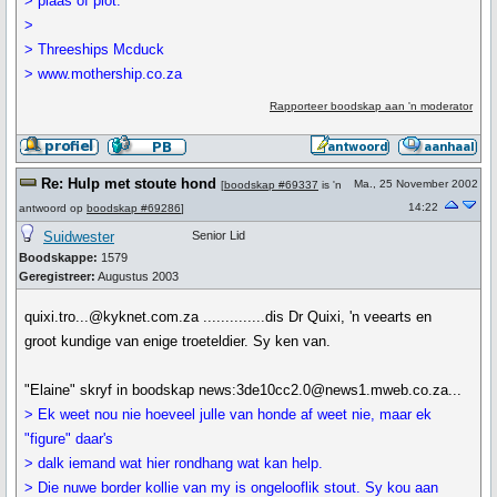
> plaas of plot.
>
> Threeships Mcduck
> www.mothership.co.za
Rapporteer boodskap aan 'n moderator
Re: Hulp met stoute hond
Ma., 25 November 2002
[
boodskap #69337
is 'n
14:22
antwoord op
boodskap #69286
]
Suidwester
Senior Lid
Boodskappe:
1579
Geregistreer:
Augustus 2003
quixi.tro...@kyknet.com.za ..............dis Dr Quixi, 'n veearts en
groot kundige van enige troeteldier. Sy ken van.
"Elaine" skryf in boodskap news:3de10cc2.0@news1.mweb.co.za...
> Ek weet nou nie hoeveel julle van honde af weet nie, maar ek
"figure" daar's
> dalk iemand wat hier rondhang wat kan help.
> Die nuwe border kollie van my is ongelooflik stout. Sy kou aan